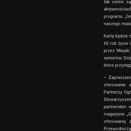
tak cenne są
aktywnościac
programu „Gm
naszego miast
Kartę będzie 
60 rok życia 
przez Miejsk
seniorów. Dzi
które przystę
– Zapraszamy
oferowanie s
Partnerzy Ogó
Stowarzyszen
partnerskim 
magazynie „G
oferowanej 
Przewodniczą