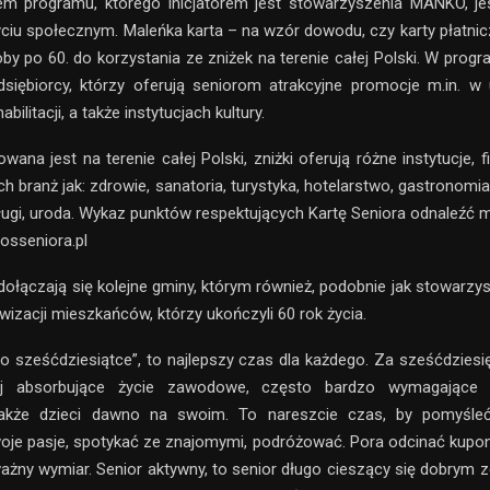
m programu, którego inicjatorem jest stowarzyszenia MANKO, jes
ciu społecznym. Maleńka karta – na wzór dowodu, czy karty płatnic
by po 60. do korzystania ze zniżek na terenie całej Polski. W progra
dsiębiorcy, którzy oferują seniorom atrakcyjne promocje m.in. w
bilitacji, a także instytucjach kultury.
wana jest na terenie całej Polski, zniżki oferują różne instytucje, 
ch branż jak: zdrowie, sanatoria, turystyka, hotelarstwo, gastronomia,
usługi, uroda. Wykaz punktów respektujących Kartę Seniora odnaleźć
osseniora.pl
ołączają się kolejne gminy, którym również, podobnie jak stowarz
wizacji mieszkańców, którzy ukończyli 60 rok życia.
o sześćdziesiątce”, to najlepszy czas dla każdego. Za sześćdziesię
iej absorbujące życie zawodowe, często bardzo wymagające
akże dzieci dawno na swoim. To nareszcie czas, by pomyśle
oje pasje, spotykać ze znajomymi, podróżować. Pora odcinać kupon
ważny wymiar. Senior aktywny, to senior długo cieszący się dobrym 