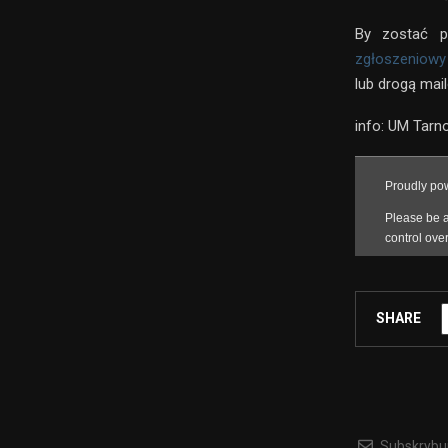
By zostać p
zgłoszeniow
lub drogą mai
info: UM Tarn
SHARE
Subskrybu