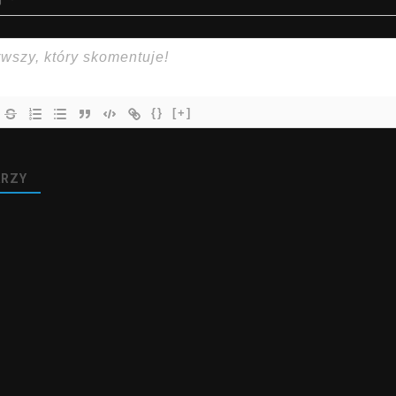
{}
[+]
RZY