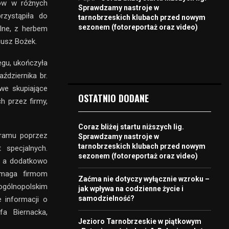
rów w różnych
Sprawdzamy nastroje w
rzystąpiła do
tarnobrzeskich klubach przed nowym
sezonem (fotoreportaż oraz video)
lne, z herbem
iusz Bożek.
egu, ukończyła
ździernika br.
we skupiające
OSTATNIO DODANE
h przez firmy,
Coraz bliżej startu niższych lig.
gramu poprzez
Sprawdzamy nastroje w
tarnobrzeskich klubach przed nowym
 specjalnych.
sezonem (fotoreportaż oraz video)
w, a dodatkowo
pomaga firmom
Zaćma nie dotyczy wyłącznie wzroku –
ogólnopolskim
jak wpływa na codzienne życie i
samodzielność?
 informacji o
a Biernacka,
Jezioro Tarnobrzeskie w piątkowym