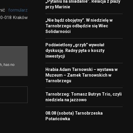
„Pytaniu na śniadanie”. Relacja z plaży
przy Marinie
łnić
formularz
30-018 Kraków
„Nie bądź obojętny”. W niedzielę w
Tarnobrzegu odbędzie się Wiec
Solidarności
Podświetlony „grzyb” wywołał
dyskusję. Radny pyta o koszty
inwestycji
Hrabia Adam Tarnowski – wystawa w
Muzeum – Zamek Tarnowskich w
Tarnobrzegu
Tarnobrzeg: Tomasz Butryn Trio, czyli
niedziela na jazzowo
08.08 (sobota) Tarnobrzeska
Potańcówka