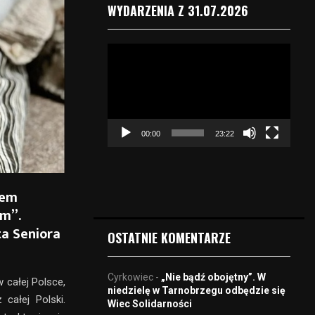
WYDARZENIA Z 31.07.2026
O
d
t
w
a
r
00:00
23:22
z
a
c
z
iem
v
om”.
i
d
a Seniora
OSTATNIE KOMENTARZE
e
o
Cyrkowiec
-
„Nie bądź obojętny”. W
 całej Polsce,
niedzielę w Tarnobrzegu odbędzie się
całej Polski.
Wiec Solidarności