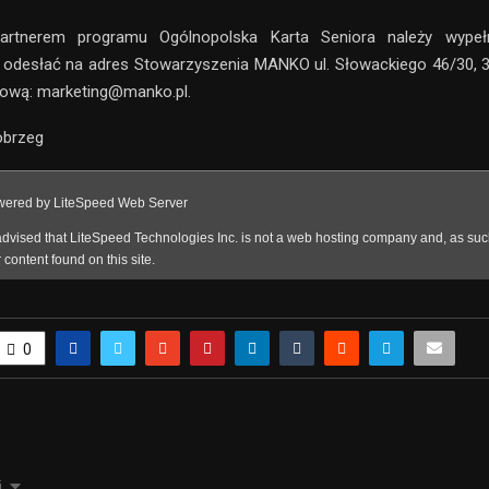
artnerem programu Ogólnopolska Karta Seniora należy wype
y
odesłać na adres Stowarzyszenia MANKO ul. Słowackiego 46/30, 
lową: marketing@manko.pl.
obrzeg
0
j