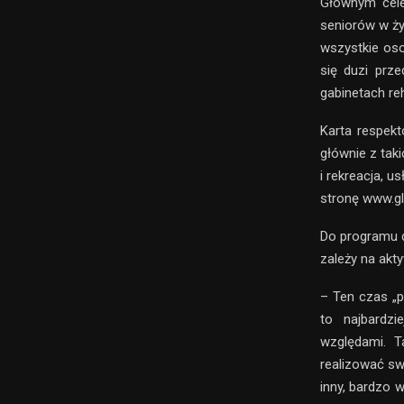
Głównym cele
seniorów w ży
wszystkie oso
się duzi prze
gabinetach reha
Karta respekto
głównie z taki
i rekreacja, 
stronę www.gl
Do programu d
zależy na akty
– Ten czas „p
to najbardz
względami. T
realizować sw
inny, bardzo 