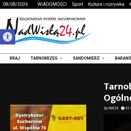
08/08/2026
WIADOMOŚCI
Sport
Kultura i rozrywka
Otwórz pasek narzędzi
KRAJ
TARNOBRZEG
SANDOMIERZ
BARANÓ
Tarno
Ogólno
by
NW24
01