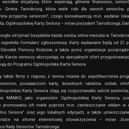
 wszelkie inicjatywy, które wspierają, głównie finansowo, senio
h. Gmina Tarnobrzeg, która wiele robi dla swoich seniorów, p
ina przyjazna seniorom”, czego konsekwencją m.in. wydanie loka
a, Ogólnopolskiej Karty Seniora – mówi prezydent Tarnobrzega, Dar
mogła otrzymać bezpłatnie każda osoba, która mieszka w Tarnobrz
i wypełniła formularz zgłoszeniowy. Karty wydawane będą od 21 pa
i Ośrodek Pomocy Rodzinie, a także przez organizacje pozarządo
ęki Karcie seniorzy skorzystają ze specjalnych ofert przygotowanyc
pują do Programu Ogólnopolska Karta Seniora.
 także firmy z regionu, z terenu miasta do współtworzenia pro
eniorom, posiadaczom karty, dowolnych rabatów, zniżek, ofert
lnopolskiej Karty Seniora stają się rozpoznawalni wśród senioró
ie MANKO, jako organizator Ogólnopolskiej Karty Seniora, 
w promowaniu ich marki poprzez m.in. zamieszczanie reklam w 
łos Seniora” oraz jego lokalnych edycjach, a także umieszczanie
zniżce na stronie internetowej stowarzyszenia – mówi Józef
ca Rady Seniorów Tarnobrzega.