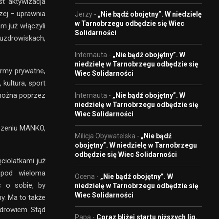
t aktywizacja
zej – uprawnia
Jerzy
-
„Nie bądź obojętny”. W niedzielę
w Tarnobrzegu odbędzie się Wiec
m już włączyli
Solidarności
 uzdrowiskach,
Internauta
-
„Nie bądź obojętny”. W
niedzielę w Tarnobrzegu odbędzie się
firmy prywatne,
Wiec Solidarności
 kultura, sport
 można poprzez
Internauta
-
„Nie bądź obojętny”. W
niedzielę w Tarnobrzegu odbędzie się
Wiec Solidarności
yszeniu MANKO,
Milicja Obywatelska
-
„Nie bądź
obojętny”. W niedzielę w Tarnobrzegu
odbędzie się Wiec Solidarności
ciolatkami już
 pod wieloma
Ocena
-
„Nie bądź obojętny”. W
ć o sobie, by
niedzielę w Tarnobrzegu odbędzie się
Wiec Solidarności
y. Ma to także
zdrowiem. Stąd
Papa
-
Coraz bliżej startu niższych lig.