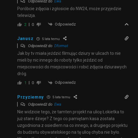
Odpowiedź do
Ewa
Poróbcie zdjęcia i zgłosicie do NW24, może przyjedzie
telewizja.
Odpowiedz
2
0
Janusz
5 lata temu
Odpowiedź do
Dformat
Jak by tv miała jeździć filmując dziury w ulicach to nie
mieli by nic innego do roboty tylko jeździć od
miejscowości do miejscowości i robić zdjęcia dziurawych
dróg.
Odpowiedz
1
0
Przyziemny
5 lata temu
Odpowiedź do
Ewa
Nie widzicie tego, że tamten projekt na ulicę Łokietka to
już stare dzieje? Z tego co pamiętam kasa została
uzgodniona z osiedlem na co innego, a drugiego projektu
do budżetu obywatelskiego na tę ulicę chyba nie było.