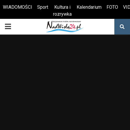
WIADOMOŚCI
Sport
Kultura i
Kalendarium
FOTO
VI
rozrywka
Otwórz pasek narzędzi
PRIMARY
MENU