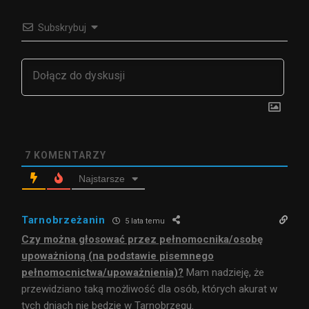
Subskrybuj
7
KOMENTARZY
Najstarsze
Tarnobrzeżanin
5 lata temu
Czy można głosować przez pełnomocnika/osobę
upoważnioną (na podstawie pisemnego
pełnomocnictwa/upoważnienia)?
Mam nadzieję, że
przewidziano taką możliwość dla osób, których akurat w
tych dniach nie będzie w Tarnobrzegu.