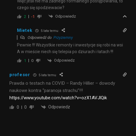
Więc jeśli nie ma żadnego formalnego postępowania, to
czego się spodziewacie?
Odpowiedz
2
-1
Mietek
5 lata temu
Odpowiedź do
Przyziemny
Pewnie !!! Wszystkie remonty i inwestycje się robi na wsi
A w mieście niech się telepia po dziurach i łatach !!!
Odpowiedz
1
0
profesor
5 lata temu
Prawda o testach na COVID – Randy Hillier – dowody
naukowe kontra “paranoja strachu”!!!
https://www.youtube.com/watch?v=ozX1AVJlQik
Odpowiedz
0
0