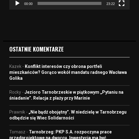
z
00:00
23:22
v
i
d
e
o
OSTATNIE KOMENTARZE
Kazek
-
Konflikt interesów czy obrona portfeli
mieszkańców? Gorąco wokół mandatu radnego Wacława
Golika
Rocky
-
Jezioro Tarnobrzeskie w piątkowym „Pytaniu na
śniadanie”. Relacja z plaży przy Marinie
Prawnik
-
„Nie bądź obojętny”. W niedzielę w Tarnobrzegu
odbędzie się Wiec Solidarności
Tomasz
-
Tarnobrzeg: PKP S.A. rozpoczyna prace
przedprojektowe na dworcu. Inwestycja ma być