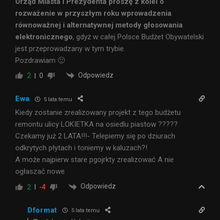
Urząd Miasta i Prezydenta proszę z kolei o
rozważenie w przyszłym roku wprowadzenia
równoważnej i alternatywnej metody głosowania
elektronicznego
, gdyż w całej Polsce Budżet Obywatelski
jest przeprowadzany w tym trybie.
Pozdrawiam 🙂
Odpowiedz
2
0
Ewa
5 lata temu
Kiedy zostanie zrealizowany projekt z tego budżetu
remontu ulicy LOKIETKA na osiedlu piastow ?????
Czekamy już 2 LATA!!!- Telepiemy się po dziurach
odkrytych płytach i toniemy w kaluzach?!
A może najpierw stare pgojrkty zrealizować A nie
ogłaszać nowe
Odpowiedz
2
-4
Dformat
5 lata temu