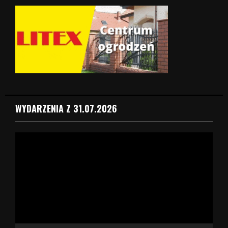
WYDARZENIA Z 31.07.2026
O
d
t
w
a
r
z
a
c