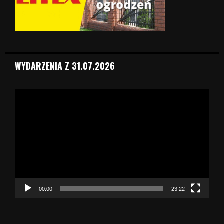
WYDARZENIA Z 31.07.2026
O
d
t
w
a
r
z
a
c
z
00:00
23:22
v
i
d