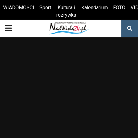
WIADOMOŚCI
Sport
Kultura i
Kalendarium
FOTO
VI
rozrywka
Otwórz pasek narzędzi
PRIMARY
MENU