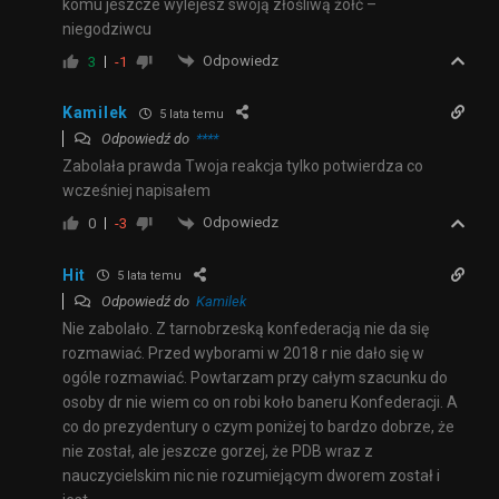
komu jeszcze wylejesz swoją złośliwą żółć –
niegodziwcu
Odpowiedz
3
-1
Kamilek
5 lata temu
Odpowiedź do
****
Zabolała prawda Twoja reakcja tylko potwierdza co
wcześniej napisałem
Odpowiedz
0
-3
Hit
5 lata temu
Odpowiedź do
Kamilek
Nie zabolało. Z tarnobrzeską konfederacją nie da się
rozmawiać. Przed wyborami w 2018 r nie dało się w
ogóle rozmawiać. Powtarzam przy całym szacunku do
osoby dr nie wiem co on robi koło baneru Konfederacji. A
co do prezydentury o czym poniżej to bardzo dobrze, że
nie został, ale jeszcze gorzej, że PDB wraz z
nauczycielskim nic nie rozumiejącym dworem został i