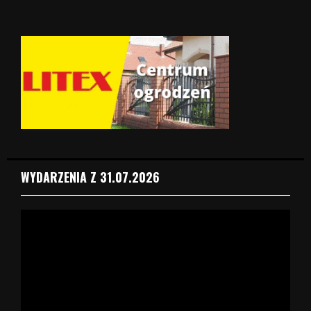
WYDARZENIA Z 31.07.2026
O
d
t
w
a
r
z