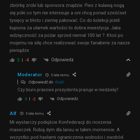
zbiórkę zrobi lub sponsora znajdzie. Pies z kulawą nogą
się póki co tym nie interesuje a oni chcą ponad sześćset
tysięcy w błoto i ziemię pakować. Co do kolekcji jeżeli
kupiona za ułamek wartości to dobra inwestycja. Jaka
wdzięczność za pożar sprzed niemal 100 lat ?. Ktoś po
mojemu na siłę chce realizować swoje fanaberie za nasze
pieniądze.
Odpowiedz
5
-4
Moderator
5 lata temu
Odpowiedź do
Gość
Czy biuro prasowe prezydenta pracuje w niedzielę?
Odpowiedz
5
-2
Alf
5 lata temu
Mi wystarczy podejście Konfederacji do noszenia
maseczek. Robią dym dla lansu w takim momencie. A
wszystko pod hasłami ograniczenia wolności i swobód.