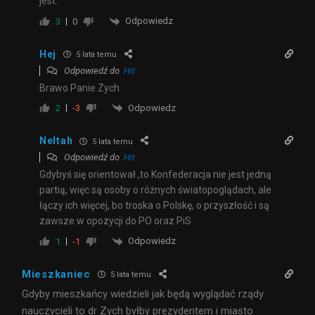
jest.
Odpowiedz
3
0
Hej
5 lata temu
Odpowiedź do
Hit
Brawo Panie Zych
Odpowiedz
2
-3
Neltah
5 lata temu
Odpowiedź do
Hit
Gdybyś się orientował ,to Konfederacja nie jest jedną
partią, więc są osoby o różnych światopoglądach, ale
łączy ich więcej, bo troska o Polskę, o przyszłość i są
zawsze w opozycji do PO oraz PiS
Odpowiedz
1
-1
Mieszkaniec
5 lata temu
Gdyby mieszkańcy wiedzieli jak będą wyglądać rządy
nauczycieli to dr Zych byłby prezydentem i miasto