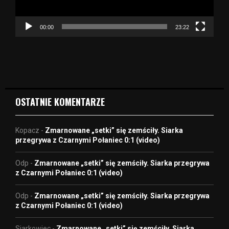
a
c
z
00:00
23:22
v
i
d
e
o
OSTATNIE KOMENTARZE
Kopacz
-
Zmarnowane „setki” się zemściły. Siarka
przegrywa z Czarnymi Połaniec 0:1 (video)
Odp
-
Zmarnowane „setki” się zemściły. Siarka przegrywa
z Czarnymi Połaniec 0:1 (video)
Odp
-
Zmarnowane „setki” się zemściły. Siarka przegrywa
z Czarnymi Połaniec 0:1 (video)
Siarkowiec
-
Zmarnowane „setki” się zemściły. Siarka