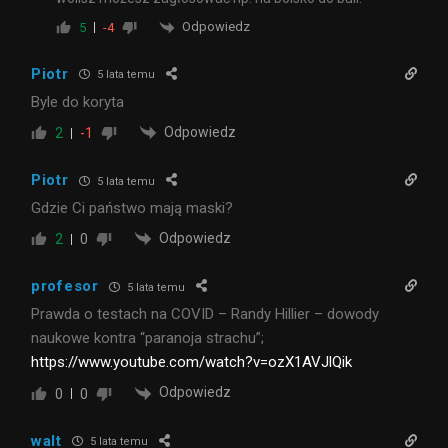
Odpowiedz
5
-4
Piotr
5 lata temu
Byle do koryta
Odpowiedz
2
-1
Piotr
5 lata temu
Gdzie Ci państwo mają maski?
Odpowiedz
2
0
profesor
5 lata temu
Prawda o testach na COVID – Randy Hillier – dowody
naukowe kontra “paranoja strachu”;
https://www.youtube.com/watch?v=ozX1AVJlQik
Odpowiedz
0
0
walt
5 lata temu