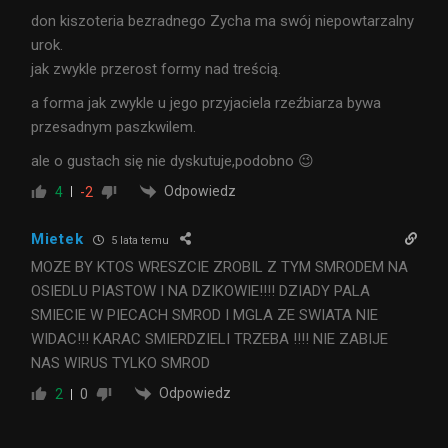
don kiszoteria bezradnego Zycha ma swój niepowtarzalny
urok.
jak zwykle przerost formy nad treścią.
a forma jak zwykle u jego przyjaciela rzeźbiarza bywa
przesadnym paszkwilem.
ale o gustach się nie dyskutuje,podobno 😉
Odpowiedz
4
-2
Mietek
5 lata temu
MOZE BY KTOS WRESZCIE ZROBIL Z TYM SMRODEM NA
OSIEDLU PIASTOW I NA DZIKOWIE!!!! DZIADY PALA
SMIECIE W PIECACH SMROD I MGLA ZE SWIATA NIE
WIDAC!!! KARAC SMIERDZIELI TRZEBA !!!! NIE ZABIJE
NAS WIRUS TYLKO SMROD
Odpowiedz
2
0