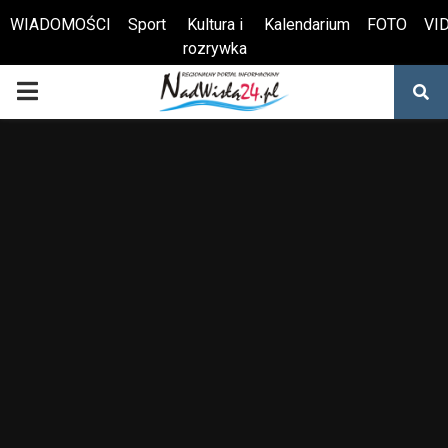
WIADOMOŚCI
Sport
Kultura i
Kalendarium
FOTO
VI
rozrywka
Otwórz pasek narzędzi
PRIMARY
MENU