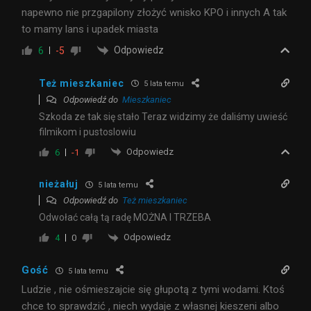
napewno nie przgapilony złożyć wnisko KPO i innych A tak
to mamy lans i upadek miasta
Odpowiedz
6
-5
Też mieszkaniec
5 lata temu
Odpowiedź do
Mieszkaniec
Szkoda ze tak się stało Teraz widzimy że daliśmy uwieść
filmikom i pustoslowiu
Odpowiedz
6
-1
nieżałuj
5 lata temu
Odpowiedź do
Też mieszkaniec
Odwołać całą tą radę MOŻNA I TRZEBA
Odpowiedz
4
0
Gość
5 lata temu
Ludzie , nie ośmieszajcie się głupotą z tymi wodami. Ktoś
chce to sprawdzić , niech wydaje z własnej kieszeni albo