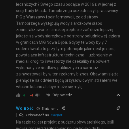
leczniczych? Swego czasu bodajże w 2016 r. w jednej z
sesji Rady Miasta Tarnobrzega uczestniczyli pracownicy
PIG z Warszawy i poinformowali, że od strony
Tarnobrzega występują wody siarczkowe słabo
zmineralizowane i o niskiej ciepłocie zaś duzo lepszej
jakości są wody siarczkowe od strony południowej jeziora
w granicach MiG Nowa Dęba. Gdyby te wody były 7
cudem świata to przy tym potencjale jakim jest jezioro,
powstająca infrastruktura techniczna – uzbrojenie w
media i drogi to inwestorzy nie czekaliby na odwiert
wykonany ze środków publicznych a sami juz
zainwestowali by w ten rzekomy biznes. Obawiam się że
pieniądze na odwiert będą przysłowiowym strzałem we
własne kolano ale być może się mylę.
Odpowiedz
4
-4
Wolność
5 lata temu
Odpowiedź do
Kacpet
Na razie to jest projekt z budżetu obywatelskiego, jeśli
wolisz możesz zagłosować np. na boisko do buli.