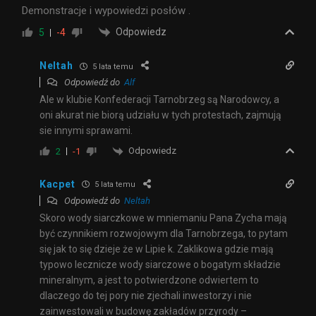
Demonstracje i wypowiedzi posłów .
Odpowiedz
5
-4
Neltah
5 lata temu
Odpowiedź do
Alf
Ale w klubie Konfederacji Tarnobrzeg są Narodowcy, a
oni akurat nie biorą udziału w tych protestach, zajmują
sie innymi sprawami.
Odpowiedz
2
-1
Kacpet
5 lata temu
Odpowiedź do
Neltah
Skoro wody siarczkowe w mniemaniu Pana Zycha mają
być czynnikiem rozwojowym dla Tarnobrzega, to pytam
się jak to się dzieje że w Lipie k. Zaklikowa gdzie mają
typowo lecznicze wody siarczowe o bogatym składzie
mineralnym, a jest to potwierdzone odwiertem to
dlaczego do tej pory nie zjechali inwestorzy i nie
zainwestowali w budowę zakładów przyrody –