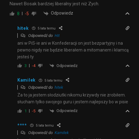
Nawet Bosak bardziej liberalny jest niż Zych.
Odpowiedz
8
-5
hitek
5 lata temu
Odpowiedź do
Hit
ani w PiS-ie ani w Konfederacji on jest bezpartyjny i na
pewno nigdy nie będzie liberałem a mitomanem i kłamcą
jesteś ty
Odpowiedz
3
-4
Kamilek
5 lata temu
Odpowiedź do
hitek
Za to ja jestem słodziutki nikomu krzywdy nie zrobiłem.
słucham tylko swojego guru i jestem najlepszy bo w pisie
Odpowiedz
1
-5
****
5 lata temu
Odpowiedź do
Kamilek