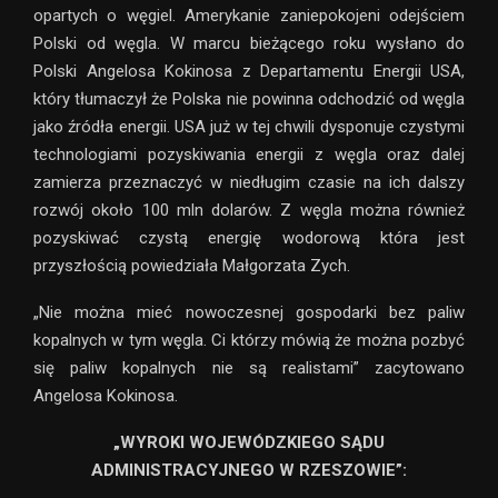
opartych o węgiel. Amerykanie zaniepokojeni odejściem
Polski od węgla. W marcu bieżącego roku wysłano do
Polski Angelosa Kokinosa z Departamentu Energii USA,
który tłumaczył że Polska nie powinna odchodzić od węgla
jako źródła energii. USA już w tej chwili dysponuje czystymi
technologiami pozyskiwania energii z węgla oraz dalej
zamierza przeznaczyć w niedługim czasie na ich dalszy
rozwój około 100 mln dolarów. Z węgla można również
pozyskiwać czystą energię wodorową która jest
przyszłością powiedziała Małgorzata Zych.
„Nie można mieć nowoczesnej gospodarki bez paliw
kopalnych w tym węgla. Ci którzy mówią że można pozbyć
się paliw kopalnych nie są realistami” zacytowano
Angelosa Kokinosa.
„WYROKI WOJEWÓDZKIEGO SĄDU
ADMINISTRACYJNEGO W RZESZOWIE”: