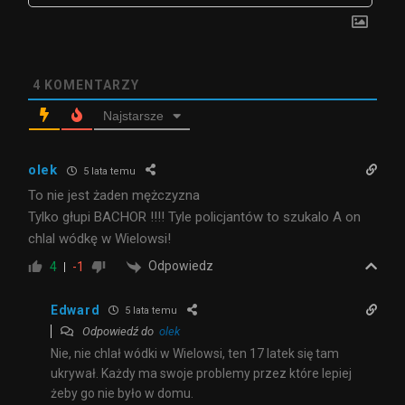
4
KOMENTARZY
Najstarsze
olek
5 lata temu
To nie jest żaden mężczyzna
Tylko głupi BACHOR !!!! Tyle policjantów to szukalo A on
chlal wódkę w Wielowsi!
Odpowiedz
4
-1
Edward
5 lata temu
Odpowiedź do
olek
Nie, nie chlał wódki w Wielowsi, ten 17 latek się tam
ukrywał. Każdy ma swoje problemy przez które lepiej
żeby go nie było w domu.