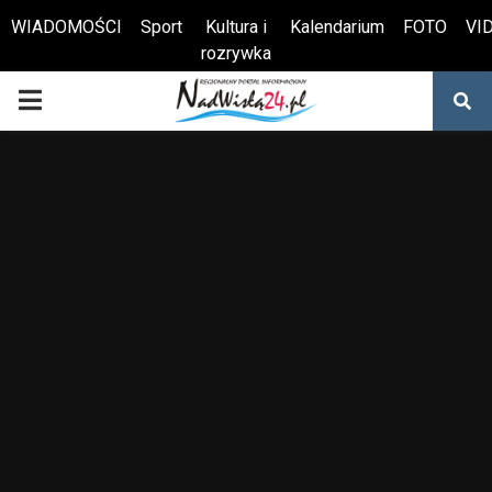
WIADOMOŚCI
Sport
Kultura i
Kalendarium
FOTO
VI
rozrywka
Otwórz pasek narzędzi
PRIMARY
MENU