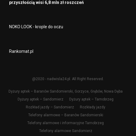
przyszłością wisi 6,8 mln zł roszczeń
NOKO LOOK - krople do oczu
Rankomat.pl
@2020 - nadwisla24.pl. All Right Reserved.
Dyżury aptek – Baranów Sandomierski, Gorzyce, Grębów, Nowa Dęba
Dyżury aptek – Sandomierz
Dyżury aptek – Tarnobrzeg
Rozkład jazdy – Sandomierz
Rozkłady jazdy
Telefony alarmowe – Baranów Sandomierski
Telefony alarmowe i informacyjne Tarnobrzeg
Telefony alarmowe Sandomierz