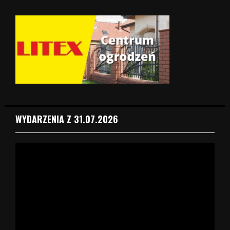
WYDARZENIA Z 31.07.2026
O
d
t
w
a
r
z
a