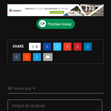
SHARE
0
Subskrybuj