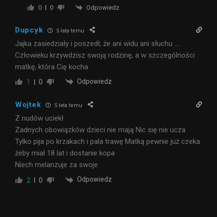
Odpowiedz
0
0
Dupcyk
5 lata temu
Jajka zasiedziały i poszedł, że ani widu ani słuchu …..
Człowieku krzywdzisz swoją rodzinę, a w szczególności
matkę, która Cię kocha
Odpowiedz
1
0
Wojtek
5 lata temu
Z nudów uciekł
Zadnych obowiązków dzieci nie mają Nic się nie ucza
Tylko pija po krzakach i pala trawę Matką pewnie już czeka
żeby miał 18 lat i dostanie kopa
Niech melanzuje za swoje
Odpowiedz
2
0