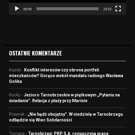
c
z
00:00
23:22
v
i
d
e
o
OSTATNIE KOMENTARZE
Kazek
-
Konflikt interesów czy obrona portfeli
mieszkańców? Gorąco wokół mandatu radnego Wacława
Golika
Rocky
-
Jezioro Tarnobrzeskie w piątkowym „Pytaniu na
śniadanie”. Relacja z plaży przy Marinie
Prawnik
-
„Nie bądź obojętny”. W niedzielę w Tarnobrzegu
odbędzie się Wiec Solidarności
Tomasz
-
Tarnobrzeg: PKP S.A. rozpoczyna prace