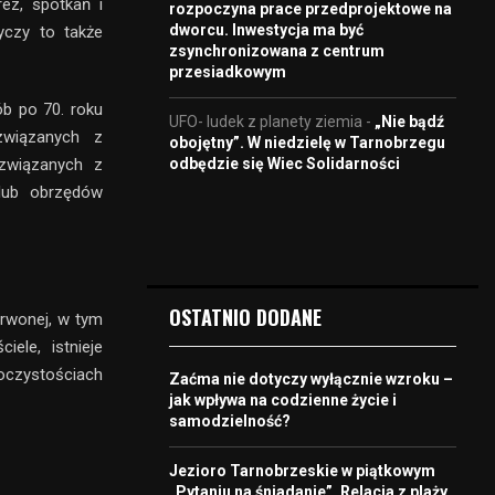
z, spotkań i
rozpoczyna prace przedprojektowe na
dworcu. Inwestycja ma być
yczy to także
zsynchronizowana z centrum
przesiadkowym
b po 70. roku
UFO- ludek z planety ziemia
-
„Nie bądź
związanych z
obojętny”. W niedzielę w Tarnobrzegu
odbędzie się Wiec Solidarności
związanych z
lub obrzędów
OSTATNIO DODANE
erwonej, w tym
ele, istnieje
oczystościach
Zaćma nie dotyczy wyłącznie wzroku –
jak wpływa na codzienne życie i
samodzielność?
Jezioro Tarnobrzeskie w piątkowym
„Pytaniu na śniadanie”. Relacja z plaży