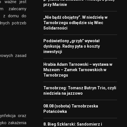
go ważne jest
przy Marinie
kim zalecamy
ie z domu do
„Nie bądź obojętny”. W niedzielę w
Tarnobrzegu odbędzie się Wiec
dnych potrzeb
Solidarności
Podświetlony „grzyb” wywołał
dyskusję. Radny pyta o koszty
inwestycji
awowych zasad
Hrabia Adam Tarnowski – wystawa w
Muzeum – Zamek Tarnowskich w
Tarnobrzegu
Tarnobrzeg: Tomasz Butryn Trio, czyli
niedziela na jazzowo
08.08 (sobota) Tarnobrzeska
Potańcówka
ynfekcja oraz
zyko zakażenia
8. Bieg Szklarski: Sandomierz i