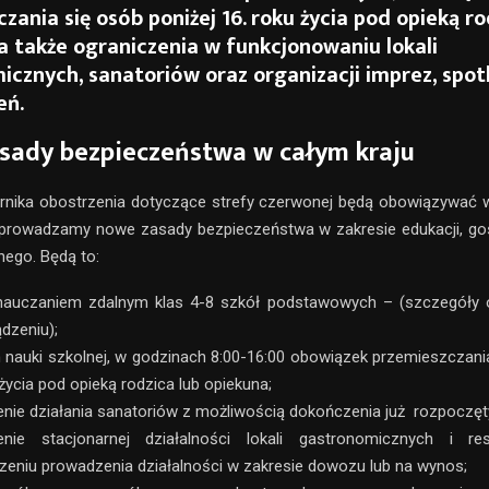
zania się osób poniżej 16. roku życia pod opieką ro
a także ograniczenia w funkcjonowaniu lokali
cznych, sanatoriów oraz organizacji imprez, spot
eń.
sady bezpieczeństwa w całym kraju
rnika obostrzenia dotyczące strefy czerwonej będą obowiązywać w
rowadzamy nowe zasady bezpieczeństwa w zakresie edukacji, go
nego. Będą to:
 nauczaniem zdalnym klas 4-8 szkół podstawowych – (szczegóły 
dzeniu);
 nauki szkolnej, w godzinach 8:00-16:00 obowiązek przemieszczania
 życia pod opieką rodzica lub opiekuna;
nie działania sanatoriów z możliwością dokończenia już rozpoczęt
enie stacjonarnej działalności lokali gastronomicznych i res
eniu prowadzenia działalności w zakresie dowozu lub na wynos;