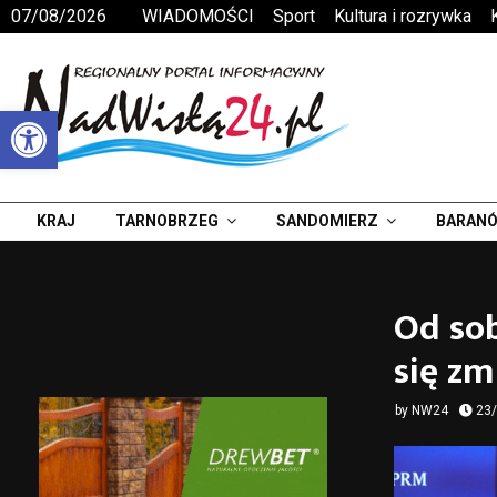
07/08/2026
WIADOMOŚCI
Sport
Kultura i rozrywka
Otwórz pasek narzędzi
KRAJ
TARNOBRZEG
SANDOMIERZ
BARANÓ
Od sob
się zm
by
NW24
23