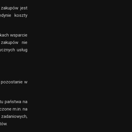
e zakupów jest
edynie koszty
dkach wsparcie
a zakupów nie
tycznych usług
a pozostanie w
tu państwa na
czone m.in. na
 zadaniowych,
tów.