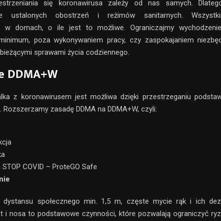
estrzeniania się koronawirusa zależy od nas samych. Dlate
nie ustalonych obostrzeń i reżimów sanitarnych. Wszyst
e w domach, o ile jest to możliwe. Ograniczajmy wychodzen
minimum, poza wykonywaniem pracy, czy zaspokajaniem niezbę
bieżącymi sprawami życia codziennego.
ie DDMA+W
lka z koronawirusem jest możliwa dzięki przestrzeganiu podst
. Rozszerzamy zasadę DDMA na DDMA+W, czyli:
kcja
ka
ja STOP COVID – ProteGO Safe
nie
 dystansu społecznego min. 1,5 m, częste mycie rąk i ich dez
t i nosa to podstawowe czynności, które pozwalają ograniczyć ry