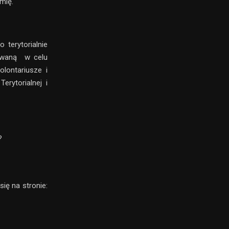
mię.
terytorialnie
sowaną w celu
lontariusze i
rytorialnej i
?
ię na stronie: