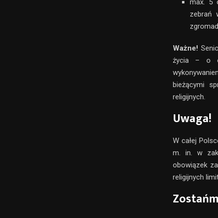
max. 5 
zebrań 
zgromad
Ważne!
Senio
życia – o o
wykonywanie
bieżącymi s
religijnych.
Uwaga!
W całej Polsc
m. in. w zak
obowiązek za
religijnych li
Zostańm