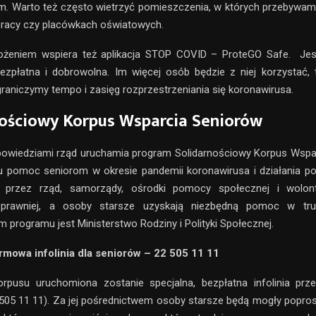
. Warto też często wietrzyć pomieszczenia, w których przebywam
pracy czy placówkach oświatowych.
ożeniem wspiera też aplikacja STOP COVID – ProteGO Safe. Jes
ezpłatna i dobrowolna. Im więcej osób będzie z niej korzystać, 
graniczymy tempo i zasięg rozprzestrzeniania się koronawirusa.
ościowy Korpus Wsparcia Seniorów
powiedziami rząd uruchamia program Solidarnościowy Korpus Wspar
mu pomoc seniorom w okresie pandemii koronawirusa i działania 
 przez rząd, samorządy, ośrodki pomocy społecznej i wolon
 sprawniej, a osoby starsze uzyskają niezbędną pomoc w tru
 programu jest Ministerstwo Rodziny i Polityki Społecznej.
rmowa infolinia dla seniorów – 22 505 11 11
pusu uruchomiona zostanie specjalna, bezpłatna infolinia prz
505 11 11). Za jej pośrednictwem osoby starsze będą mogły popr