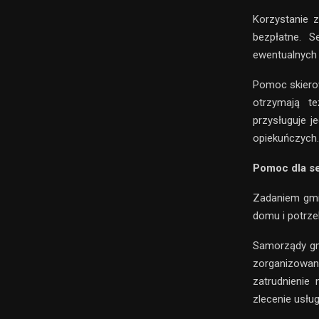
Korzystanie z
bezpłatne. S
ewentualnych
Pomoc skierow
otrzymają te
przysługuje j
opiekuńczych.
Pomoc dla s
Zadaniem gmin
domu i potrze
Samorządy gm
zorganizowani
zatrudnienie
zlecenie usłu