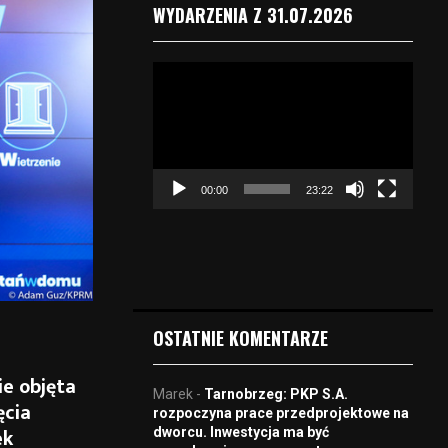
WYDARZENIA Z 31.07.2026
O
d
t
w
a
r
00:00
23:22
z
a
c
z
v
i
d
OSTATNIE KOMENTARZE
e
o
ie objęta
Marek
-
Tarnobrzeg: PKP S.A.
ęcia
rozpoczyna prace przedprojektowe na
ek
dworcu. Inwestycja ma być