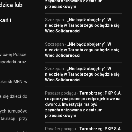
zsynchronizowana z centrum
dzica lub
przesiadkowym
kań i
Szczepan
-
„Nie bądź obojętny”. W
niedzielę w Tarnobrzegu odbędzie się
Wiec Solidarności
Szczepan
-
„Nie bądź obojętny”. W
niedzielę w Tarnobrzegu odbędzie się
 całej Polsce.
Wiec Solidarności
spodarki oraz
Szczepan
-
„Nie bądź obojętny”. W
niedzielę w Tarnobrzegu odbędzie się
Wiec Solidarności
określi MEN w
Pasażer pociągu
-
Tarnobrzeg: PKP S.A.
 się dzieci do
rozpoczyna prace przedprojektowe na
dworcu. Inwestycja ma być
zsynchronizowana z centrum
ych turnusów;
przesiadkowym
tauracji przy
Pasażer pociągu
-
Tarnobrzeg: PKP S.A.