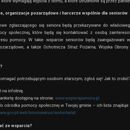
 które wymagają wyjścia z domu, a które utrudnione są przez pande
e, organizacje pozarządowe i harcerze wspólnie dla seniorów
owe zgłaszającego się seniora będą przekazywane do właściwego 
cy społecznej, które będą się kontaktować z osobą zaintere
kresu pomocy. W takie wsparcie seniorów będą zaangażowani wo
pozarządowe, a także Ochotnicza Straż Pożarna, Wojska Obrony Te
?
pomagać potrzebującym osobom starszym, zgłoś się! Jak to zrobić
na infolinię.
 ankietę dostępną na stronie:
www.wspierajseniora.pl
do ośrodka pomocy społecznej w Twojej gminie – ich lista znajduje s
www.gov.pl/web/koronawirus/wolontariat
ać ze wsparcia?