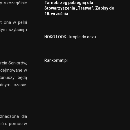
Tarnobrzeg pobiegną dla
y, szczególnie
Stowarzyszenia „Tratwa”. Zapisy do
18. września
t ona w pełni
tym szybciej i
NOKO LOOK - krople do oczu
Rankomat.pl
cia Seniorów,
podejmowane w
tariuszy będą
dnym czasie.
eznaczona dla
osić o pomoc w