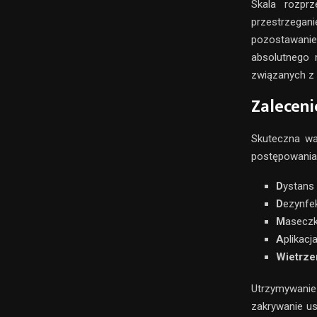
Skala rozprz
przestrzega
pozostawani
absolutnego 
związanych z 
Zalecen
Skuteczna wa
postępowania
D
ystans
D
ezynfe
M
asecz
A
plikac
Wietrze
Utrzymywanie
zakrywanie us