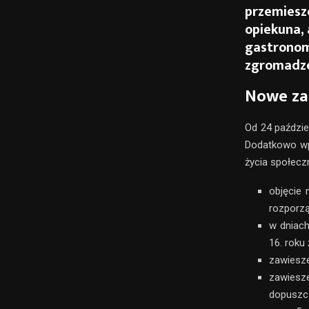
przemieszc
opiekuna, 
gastronomi
zgromadz
Nowe za
Od 24 paździe
Dodatkowo wp
życia społecz
objęcie
rozporzą
w dniach
16. roku
zawiesze
zawiesz
dopuszcz