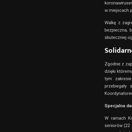
koronawirusem
w miejscach 
Walkę z zagr
bezpieczna, b
skuteczniej o
Solidarn
Zgodnie z za
dzięki które
tym zakresie
przebiegały
Koordynatorem
Specjalna da
W ramach Kor
seniorów (22 