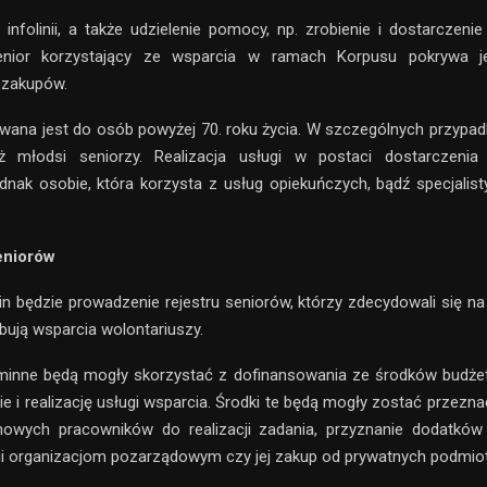
 infolinii, a także udzielenie pomocy, np. zrobienie i dostarczeni
enior korzystający ze wsparcia w ramach Korpusu pokrywa j
 zakupów.
ana jest do osób powyżej 70. roku życia. W szczególnych przypa
ż młodsi seniorzy. Realizacja usługi w postaci dostarczeni
ednak osobie, która korzysta z usług opiekuńczych, bądź specjalis
eniorów
 będzie prowadzenie rejestru seniorów, którzy zdecydowali się n
bują wsparcia wolontariuszy.
inne będą mogły skorzystać z dofinansowania ze środków budże
e i realizację usługi wsparcia. Środki te będą mogły zostać przezna
 nowych pracowników do realizacji zadania, przyznanie dodatków
gi organizacjom pozarządowym czy jej zakup od prywatnych podmio