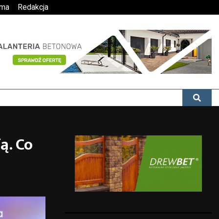
ama
Redakcja
ą. Co