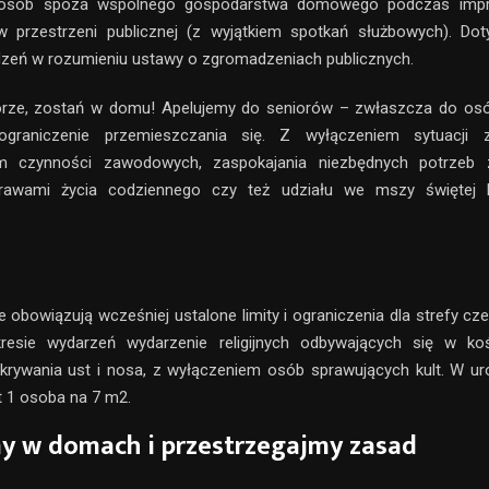
osób spoza wspólnego gospodarstwa domowego podczas impre
w przestrzeni publicznej (z wyjątkiem spotkań służbowych). Dot
zeń w rozumieniu ustawy o zgromadzeniach publicznych.
rze, zostań w domu! Apelujemy do seniorów – zwłaszcza do osó
graniczenie przemieszczania się. Z wyłączeniem sytuacji 
m czynności zawodowych, zaspokajania niezbędnych potrzeb 
prawami życia codziennego czy też udziału we mszy świętej 
e obowiązują wcześniej ustalone limity i ograniczenia dla strefy cz
resie wydarzeń wydarzenie religijnych odbywających się w kości
krywania ust i nosa, z wyłączeniem osób sprawujących kult. W ur
mit 1 osoba na 7 m2.
y w domach i przestrzegajmy zasad