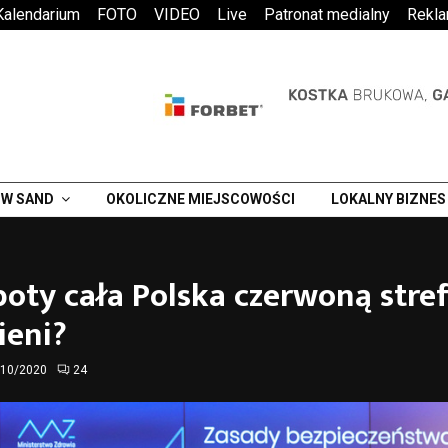
Kalendarium
FOTO
VIDEO
Live
Patronat medialny
Rekl
W SAND
OKOLICZNE MIEJSCOWOŚCI
LOKALNY BIZNES
oty cała Polska czerwoną stref
ieni?
/10/2020
24