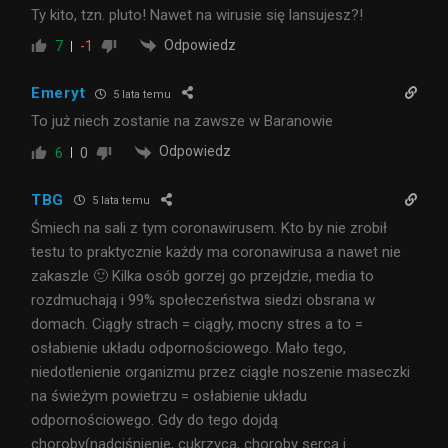
Ty kito, tzn. pluto! Nawet na wirusie się lansujesz?!
Odpowiedz
7
-1
Emeryt
5 lata temu
To już niech zostanie na zawsze w Baranowie
Odpowiedz
6
0
TBG
5 lata temu
Śmiech na sali z tym coronawirusem. Kto by nie zrobił
testu to praktycznie każdy ma coronawirusa a nawet nie
zakaszle 🙂 Kilka osób gorzej go przejdzie, media to
rozdmuchają i 99% społeczeństwa siedzi obsrana w
domach. Ciągły strach = ciągły, mocny stres a to =
osłabienie układu odpornościowego. Mało tego,
niedotlenienie organizmu przez ciągłe noszenie maseczki
na świeżym powietrzu = osłabienie układu
odpornościowego. Gdy do tego dojdą
choroby(nadciśnienie, cukrzyca, choroby serca i