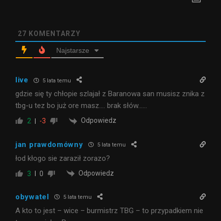
27
KOMENTARZY
Najstarsze
live
5 lata temu
gdzie się ty chłopie szlajał z Baranowa san musisz znika z
tbg-u tez bo już ore masz…. brak słów……
Odpowiedz
2
-3
jan prawdomówny
5 lata temu
łod kłogo sie zaraził zorazo?
Odpowiedz
3
0
obywatel
5 lata temu
A kto to jest – wice – burmistrz TBG – to przypadkiem nie