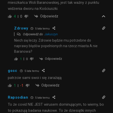
mieszkańca Woli Baranowskiej, jest tak ważny z punktu
widzenia dworu na Kościuszki.
Odpowiedz
4
0
Zdrowy
5 lata temu
Odpowiedź do
Jakuszyn
Niech się leczy. Zdrowie będzie mu potrzebne do
naprawy błędów popelnionych na rzecz miasta A nie
Baranowa?
Odpowiedz
1
0
gosc
5 lata temu
patrzcie sami swoi i się zarażają
Odpowiedz
1
-1
Rapsodian
5 lata temu
To że covid NIE JEST wirusem dominującym, to wiemy, bo
to pokazują badania naukowe. To że dziesiątki innych