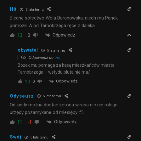
Hit
5 lata temu
Biedne sołectwo Wola Baranowska, niech mu Panek
pomoże. A od Tarnobrzega ręce z daleka.
Odpowiedz
13
0
obywatel
5 lata temu
Odpowiedź do
Hit
Bożek mu pomaga za kasę mieszkańców miasta
Tarnobrzega – wstydu pluta nie ma/
Odpowiedz
1
0
Odyseusz
5 lata temu
Od kiedy można dostać korona wirusa nic nie robiąc-
urzędy pozamykane od miesięcy 🙂
Odpowiedz
11
-1
Swój
5 lata temu