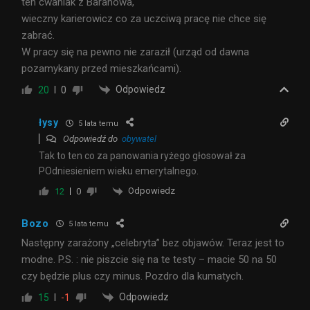
ten cwaniak z Baranowa,
wieczny karierowicz co za uczciwą pracę nie chce się
zabrać.
W pracy się na pewno nie zaraził (urząd od dawna
pozamykany przed mieszkańcami).
Odpowiedz
20
0
łysy
5 lata temu
Odpowiedź do
obywatel
Tak to ten co za panowania ryżego głosował za
POdniesieniem wieku emerytalnego.
Odpowiedz
12
0
Bozo
5 lata temu
Następny zarażony „celebryta” bez objawów. Teraz jest to
modne. P.S. : nie piszcie się na te testy – macie 50 na 50
czy będzie plus czy minus. Pozdro dla kumatych.
Odpowiedz
15
-1