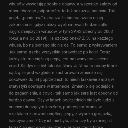
wirusów wywołują podobne objawy, a wszystko zależy od
stanu chorego ,odporności, to też pokazują badania. Tak
pojęta „pandemia” oznacza że nie ma szans na jej
zakończenie ,gdyż nalezy wyeliminować te dziesiątki
najgroźniejszych wirusów, w tym SARS obecny od 2003
roku( a nie od 2019!) .Ile szczepionek? Z 50 na każdego
wirusa, bo na jednego nic nie da. To samo z wykrywaniem
,tak samo trzeba wszystkie sprawdzać po kolei. Teraz
każdy kto ma cięższą grypę jest nazwany nosicielem
covid. Kiedyś nie był tak określany. Jeśli sa tu osoby które
sądzą że pod względem zachorowań zmieniło się
cokolwiek do lat poprzednich to niech łaskawie zajrzą w
statystyki dostępne w internecie. Zmieniło się podejście
do zagadnienia, a covid- tak samo jak sars jest obecny od
bardzo dawna. Czy w latach poprzednich nie było ludzi z
suchym duszącym kaszlem, pod respiratorami, w
szpitalach z powodu ciężkiej grypy, z wysoką gorączką,
halucynacjami? Czy ich nie było, albo czy było mniej niż
teraz? To jest do sprawdzenia Jedyna rzecz która