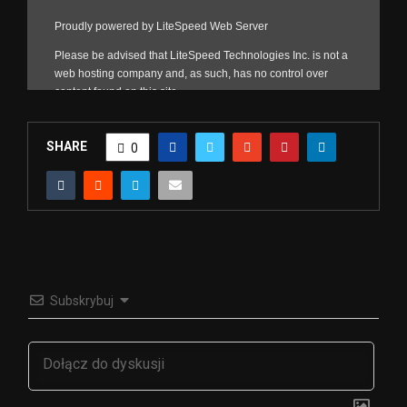
SHARE
0
Subskrybuj