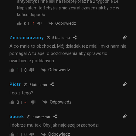
antybiotyk i inne leki na receptę oraz na 2 tygodnie L4.
Napisałem to żebyś się nie zesrał czasem jak by cie w
końcu dopadło.
Odpowiedz
0
-1
Zniesmaczony
5 lata temu
A co mnie to obchodzi. Mój dxiadek tez mial i mikt nam nie
pomagal A tu apel o pozdrowienia aby sprawdzic
uwielbienie poddanych
Odpowiedz
1
0
Piotr
5 lata temu
I co z tego?
Odpowiedz
0
-1
bucek
5 lata temu
I dobrze mu tak. Oby jak najciężej przechodzil
Odpowiedz
1
0