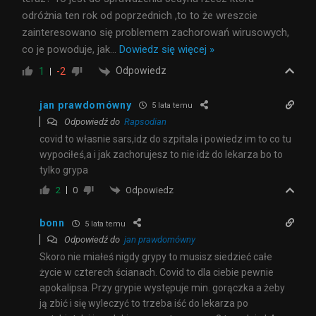
odróżnia ten rok od poprzednich ,to to że wreszcie
zainteresowano się problemem zachorowań wirusowych,
co je powoduje, jak
…
Dowiedz się więcej »
Odpowiedz
1
-2
jan prawdomówny
5 lata temu
Odpowiedź do
Rapsodian
covid to własnie sars,idz do szpitala i powiedz im to co tu
wypociłeś,a i jak zachorujesz to nie idż do lekarza bo to
tylko grypa
Odpowiedz
2
0
bonn
5 lata temu
Odpowiedź do
jan prawdomówny
Skoro nie miałeś nigdy grypy to musisz siedzieć całe
życie w czterech ścianach. Covid to dla ciebie pewnie
apokalipsa. Przy grypie występuje min. gorączka a żeby
ją zbić i się wyleczyć to trzeba iść do lekarza po