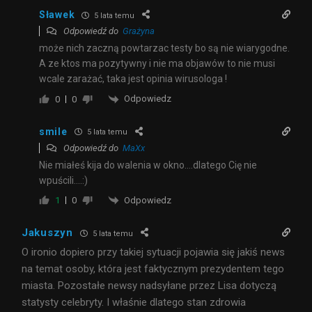
Sławek
5 lata temu
Odpowiedź do
Grażyna
może nich zaczną powtarzac testy bo są nie wiarygodne.
A ze ktos ma pozytywny i nie ma objawów to nie musi
wcale zarażać, taka jest opinia wirusologa !
Odpowiedz
0
0
smile
5 lata temu
Odpowiedź do
MaXx
Nie miałeś kija do walenia w okno….dlatego Cię nie
wpuścili….:)
Odpowiedz
1
0
Jakuszyn
5 lata temu
O ironio dopiero przy takiej sytuacji pojawia się jakiś news
na temat osoby, która jest faktycznym prezydentem tego
miasta. Pozostałe newsy nadsyłane przez Lisa dotyczą
statysty celebryty. I właśnie dlatego stan zdrowia