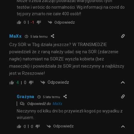
Moze trzeba zacząć podważać wiarygodnosc tych
testów i wrócic do normalności. Wg informacji na covid do
tej pory zmarło nie całe 400 osób!!
Odpowiedz
0
-1
MaXx
5 lata temu
Czy SOR w Tbg działa jeszcze? W TRANSMEDZIE
powiedzieli że z raną należy udać się na SOR (zdarzenie
nagłe) natomiast na SORZE wyszła kobieta (bez
maseczki) i powiedziała że SOR jest nieczynny a najbliższy
jest w Rzeszowie!
Odpowiedz
4
0
Grażyna
5 lata temu
Odpowiedź do
MaXx
Nieczynny od kilku dni bo przywiezli kogoś po wypadku z
wirusem.
Odpowiedz
0
0