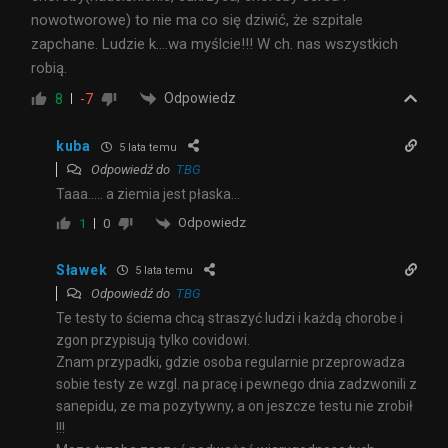
nowotworowe) to nie ma co się dziwić, że szpitale
zapchane. Ludzie k….wa myślcie!!! W ch. nas wszystkich
robią.
Odpowiedz
8
-7
kuba
5 lata temu
Odpowiedź do
TBG
Taaa….. a ziemia jest płaska…
Odpowiedz
1
0
Sławek
5 lata temu
Odpowiedź do
TBG
Te testy to ściema chcą straszyć ludzi i każdą chorobe i
zgon przypisują tylko covidowi.
Znam przypadki, gdzie osoba regularnie przeprowadza
sobie testy ze wzgl. na pracę i pewnego dnia zadzwonili z
sanepidu, ze ma pozytywny, a on jeszcze testu nie zrobił
!!!