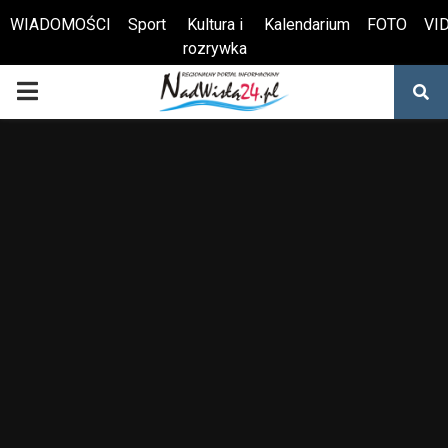
WIADOMOŚCI
Sport
Kultura i
Kalendarium
FOTO
VI
rozrywka
Otwórz pasek narzędzi
PRIMARY
MENU