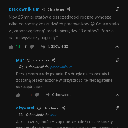
pracownik um
5 lata temu
Niby 25 mniej etatów a oszczędności roczne wynoszą
tylko co roczny koszt dwóch pracowników 😀 Co się stało
z „zaoszczędzoną” resztą pieniędzy 23 etatów? Poszła
na podwyżki czy nagrody?
Odpowiedz
14
0
Mar
5 lata temu
Odpowiedź do
pracownik um
Przyłączam się do pytania. Po drugie na co zostały i
zostaną przeznaczone w przyszłości te niebagatelne
oszczędności?
Odpowiedz
3
-1
obywatel
5 lata temu
Odpowiedź do
Mar
Jakie oszczędności – zapytać się należy o całe koszty