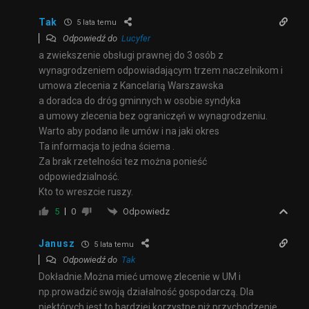
Tak
5 lata temu
Odpowiedź do
Lucyfer
a zwiekszenie obsługi prawnej do 3 osób z
wynagrodzeniem odpowiadającym trzem naczelnikom i
umowa zlecenia z Kancelarią Warszawska
a doradca do dróg gminnych w osobie syndyka
a umowy zlecenia bez ograniczęń w wynagrodzeniu.
Warto aby podano ile umów i na jaki okres
Ta informacja to jedna ściema .
Za brak rzetelności tez można ponieść
odpowiedzialność.
Kto to wreszcie ruszy.
Odpowiedz
5
0
Janusz
5 lata temu
Odpowiedź do
Tak
Dokładnie.Można mieć umowę zlecenie w UM i
np.prowadzić swoją działalność gospodarczą. Dla
niektórych jest to bardziej korzystne niż przychodzenie