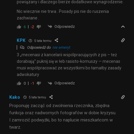
powiązany i dlaczego bierze dodatkowe wynagrodzenie.
Nic wiecznie nie trwa . Posady pis nie do ruszenia
zachwiane .
Odpowiedz
6
-2
KPK
5 lata temu
Odpowiedź do
nie emeryt
3 „mecenasi z kancelarii wspólpracujących z pis – też
dorabiają” puknij się w łeb rasisto-komuszy — mecenas
musi współpracować ze wszystkimi bo łamałby zasady
adwokatury
Odpowiedz
0
-1
Kako
5 lata temu
Proponuję zacząć od zwolnienia rzecznika, zbędna
funkcja oraz nadwornych fotografów w dobie kryzysu.
I zamrozić podwyżki, bo to naplucie mieszkańcom w
twarz.