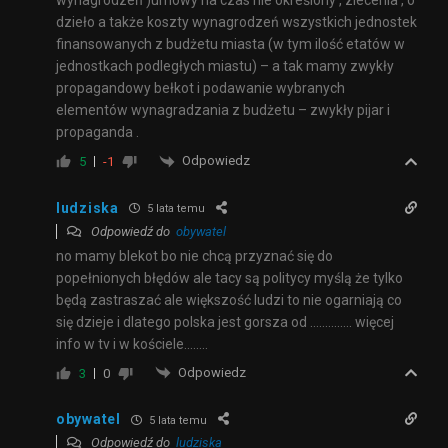
wynagrodzeń )umowy na czas nie określony , zlecenia , o
dzieło a także koszty wynagrodzeń wszystkich jednostek
finansowanych z budżetu miasta (w tym ilość etatów w
jednostkach podległych miastu) – a tak mamy zwykły
propagandowy bełkot i podawanie wybranych
elementów wynagradzania z budżetu – zwykły pijar i
propaganda .
Odpowiedz
5
-1
ludziska
5 lata temu
Odpowiedź do
obywatel
no mamy blekot bo nie chcą przyznać się do
popełnionych błędów ale tacy są politycy myślą że tylko
będą zastraszać ale większość ludzi to nie ogarniają co
się dzieje i dlatego polska jest gorsza od ………….. więcej
info w tv i w kościele……..
Odpowiedz
3
0
obywatel
5 lata temu
Odpowiedź do
ludziska