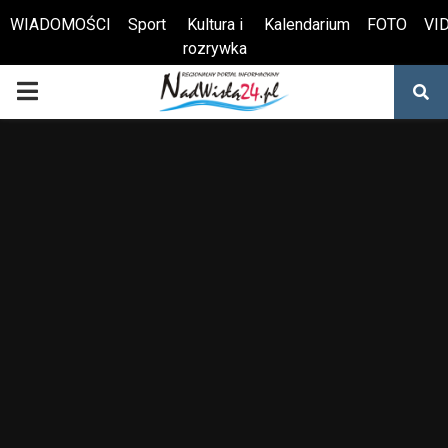
WIADOMOŚCI
Sport
Kultura i
Kalendarium
FOTO
VI
rozrywka
Otwórz pasek narzędzi
PRIMARY
MENU