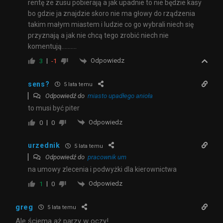
rentę ze zusu pobierają a jak upadnie to nie będzie kasy
bo gdzie ja znajdzie skoro nie ma głowy do rządzenia
takim małym miastem i ludzie co go wybrali niech się
przyznają a jak nie chcą tego zrobić niech nie
komentują……….
Odpowiedz
3
-1
sens?
5 lata temu
Odpowiedź do
miasto upadłego anioła
to musi być piter
Odpowiedz
0
0
urzednik
5 lata temu
Odpowiedź do
pracownik um
na umowy zlecenia i podwyżki dla kierownictwa
Odpowiedz
1
0
greg
5 lata temu
Ale ściema aż parzy w oczy!