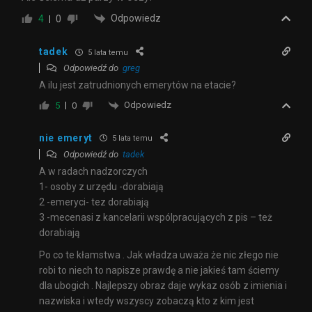
Odpowiedz
4
0
tadek
5 lata temu
Odpowiedź do
greg
A ilu jest zatrudnionych emerytów na etacie?
Odpowiedz
5
0
nie emeryt
5 lata temu
Odpowiedź do
tadek
A w radach nadzorczych
1- osoby z urzędu -dorabiają
2 -emeryci- tez dorabiają
3 -mecenasi z kancelarii wspólpracujących z pis – też
dorabiają
Po co te kłamstwa . Jak władza uważa że nic złego nie
robi to niech to napisze prawdę a nie jakieś tam ściemy
dla ubogich . Najlepszy obraz daje wykaz osób z imienia i
nazwiska i wtedy wszyscy zobaczą kto z kim jest