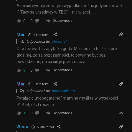
A mi się wydaje że w tym wypadku można jedynie mówić
-” Tacy są urzędnicy w TBG” – nic więcej.
Odpowiedz
0
0
Mar
5 lata temu
Odpowiedź do
obywatel
O to też warto zapytać, zgoda. Mi chodzi o to, że skoro
głosi się, że są oszczędności, to powinno być też
powiedziane, na co się je przeznacza.
Odpowiedz
3
0
Mar
5 lata temu
Odpowiedź do
pracownik um
Pytając o „niebagatelne” mam na myśli te w wysokości
91 464,79 zł rocznie.
Odpowiedz
1
0
Woda
5 lata temu