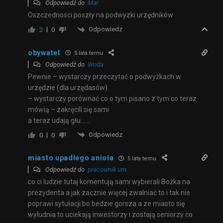
Odpowiedź do
Mar
Oszczednosci poszły na podwyzki urzędników
Odpowiedz
2
0
obywatel
5 lata temu
Odpowiedź do
Woda
Pewnie – wystarczy przeczytać o podwyżkach w
urzędzie (dla urzędasów)
– wystarczy porównać co o tym pisano z tym co teraz
mówią – zakręcili się sami
a teraz udają głu……
Odpowiedz
0
0
miasto upadłego anioła
5 lata temu
Odpowiedź do
pracownik um
co ci ludzie tutaj komentują sami wybierali Bożka na
prezydenta a jak zacznie więcej zwalniać to i tak nie
poprawi sytułacji bo bedzie gorsza a ze miasto się
wyludnia to uciekają inwestorzy i zostają seniorzy co