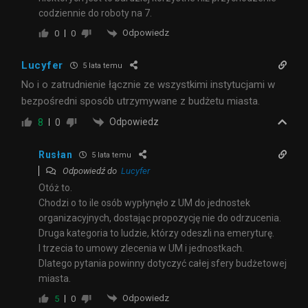
codziennie do roboty na 7.
Odpowiedz
0
0
Lucyfer
5 lata temu
No i o zatrudnienie łącznie ze wszystkimi instytucjami w
bezpośredni sposób utrzymywane z budżetu miasta.
Odpowiedz
8
0
Rusłan
5 lata temu
Odpowiedź do
Lucyfer
Otóż to.
Chodzi o to ile osób wypłynęło z UM do jednostek
organizacyjnych, dostając propozycję nie do odrzucenia.
Druga kategoria to ludzie, którzy odeszli na emeryturę.
I trzecia to umowy zlecenia w UM i jednostkach.
Dlatego pytania powinny dotyczyć całej sfery budżetowej
miasta.
Odpowiedz
5
0