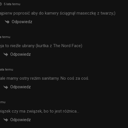
5 lata temu
ajpierw poprosić aby do kamery ściągnął maseczkę z twarzy;)
Odpowiedz
ta temu
ja to nieźle ubrany (kurtka z The Nord Face)
Odpowiedz
lata temu
le mamy ostry reżim sanitarny. No coś za coś.
Odpowiedz
temu
ązek czy ma związek, bo to jest różnica…
Odpowiedz