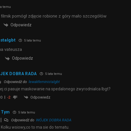
ta temu
y filmik pomógł zdjęcie robione z góry mało szczegółów
Odpowiedz
stalgbt
5 lata temu
a vateusza
Odpowiedz
JEK DOBRA RADA
5 lata temu
Odpowiedź do
lewakfeministalgbt
iej ci pasuje maskowanie na spedalonego zwyrodnialca lbgt?
Odpowiedz
0
-2
Tym
5 lata temu
Odpowiedź do
WÓJEK DOBRA RADA
Kolku wsiowy,co to ma sie do tematu.