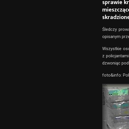
sprawie k
mieszczące
skradzione
Śledczy prow
opisanym prz
Wszystkie os
z policjantam
dzwoniąc pod 
foto&info: Pol