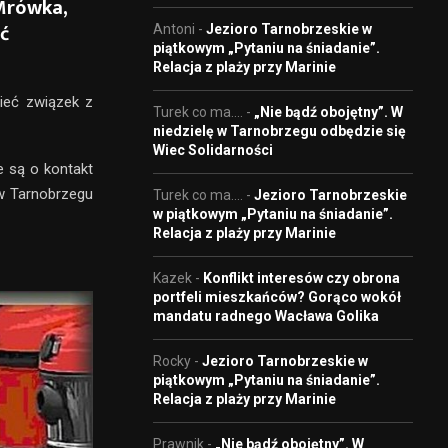
Mrówka,
ć
Antoni
-
Jezioro Tarnobrzeskie w
piątkowym „Pytaniu na śniadanie”.
Relacja z plaży przy Marinie
ieć związek z
Turek co ma....
-
„Nie bądź obojętny”. W
niedzielę w Tarnobrzegu odbędzie się
Wiec Solidarności
 są o kontakt
 w Tarnobrzegu
Turek co ma....
-
Jezioro Tarnobrzeskie
w piątkowym „Pytaniu na śniadanie”.
Relacja z plaży przy Marinie
Kazek
-
Konflikt interesów czy obrona
portfeli mieszkańców? Gorąco wokół
mandatu radnego Wacława Golika
Rocky
-
Jezioro Tarnobrzeskie w
piątkowym „Pytaniu na śniadanie”.
Relacja z plaży przy Marinie
Prawnik
-
„Nie bądź obojętny”. W