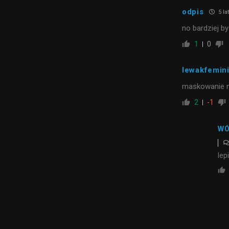
odpis
5 la
no bardziej b
1
0
lewakfemini
maskowanie n
2
-1
WÓ
lep