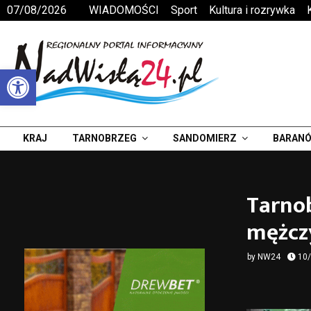
07/08/2026
WIADOMOŚCI
Sport
Kultura i rozrywka
Otwórz pasek narzędzi
KRAJ
TARNOBRZEG
SANDOMIERZ
BARANÓ
Tarnob
mężcz
by
NW24
10