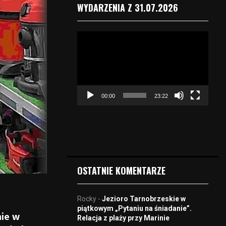
WYDARZENIA Z 31.07.2026
O
d
t
w
a
r
00:00
23:22
z
a
c
z
v
i
d
OSTATNIE KOMENTARZE
e
o
Rocky
-
Jezioro Tarnobrzeskie w
piątkowym „Pytaniu na śniadanie”.
nie w
Relacja z plaży przy Marinie