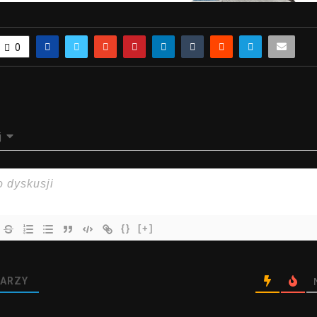
0
j
{}
[+]
ARZY