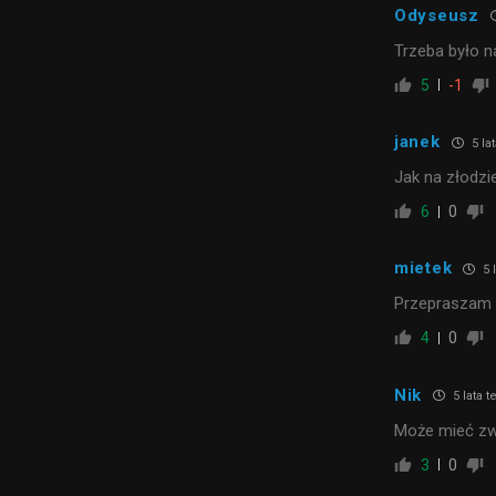
Odyseusz
Trzeba było n
5
-1
janek
5 la
Jak na złodzie
6
0
mietek
5 
Przepraszam a
4
0
Nik
5 lata 
Może mieć zwi
3
0