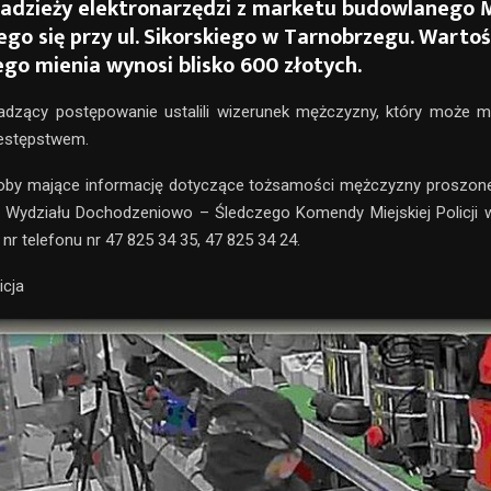
radzieży elektronarzędzi z marketu budowlanego 
go się przy ul. Sikorskiego w Tarnobrzegu. Wartoś
go mienia wynosi blisko 600 złotych.
adzący postępowanie ustalili wizerunek mężczyzny, który może m
estępstwem.
oby mające informację dotyczące tożsamości mężczyzny proszone
i Wydziału Dochodzeniowo – Śledczego Komendy Miejskiej Policji
nr telefonu nr 47 825 34 35, 47 825 34 24.
icja