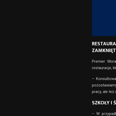
RESTAURA
ZAMKNIĘT
Premier Mora
restauracje, kl
– K
onsultowa
pozostawiamy
pracy, ale te
SZKOŁY I 
– W przypadk