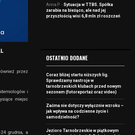
Anna P.
-
Sytuacja w TTBS. Spółka
zarabia na bieżąco, ale nad jej
przyszłością wisi 6,8 mln zł roszczeń
AL
OSTATNIO DODANE
również przez
Coraz bliżej startu niższych lig.
Sprawdzamy nastroje w
tarnobrzeskich klubach przed nowym
idemiologów i
sezonem (fotoreportaż oraz video)
ysiące miejsc
Zaćma nie dotyczy wyłącznie wzroku –
jak wpływa na codzienne życie i
samodzielność?
Jezioro Tarnobrzeskie w piątkowym
24 grudnia, a