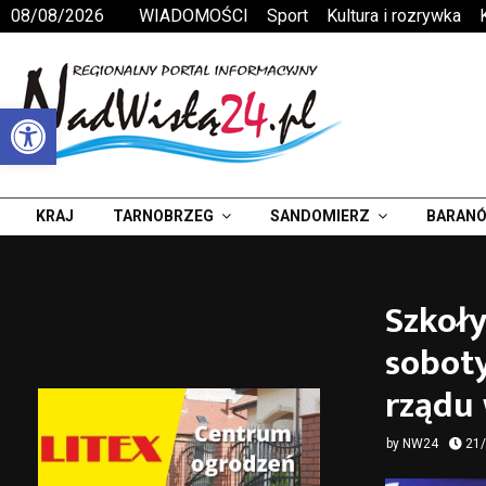
08/08/2026
WIADOMOŚCI
Sport
Kultura i rozrywka
Otwórz pasek narzędzi
KRAJ
TARNOBRZEG
SANDOMIERZ
BARANÓ
Szkoły
sobot
rządu
by
NW24
21