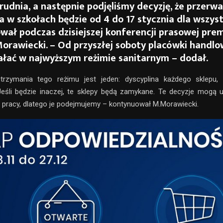
rudnia, a następnie podjęliśmy decyzję, że przerwa
 w szkołach będzie od 4 do 17 stycznia dla wszyst
wał podczas dzisiejszej konferencji prasowej prem
orawiecki. – Od przyszłej soboty placówki handl
ałać w najwyższym reżimie sanitarnym – dodał.
rzymania tego reżimu jest jeden: dyscyplina każdego sklepu, ga
eśli będzie inaczej, te sklepy będą zamykane. Te decyzje mogą u
c pracy, dlatego je podejmujemy – kontynuował M.Morawiecki.