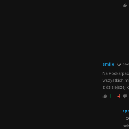
smile
5 la
Na Podkarpaci
wszystkich m
z dzisiejszej 
1
-4
rp 
pol