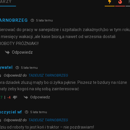
ARZY
TARNOBRZEG
5 lata temu
kierować do pracy w sanepidzie i szpitalach zakażnych,bo w tym rok
 miesięcy wakacji ,ale kase biorą,a nawet od wrzesnia dostali
 ROBOTY PRÓŻNIAKI!
Odpowiedz
ywatel
5 lata temu
Odpowiedź do
TADEUSZ TARNOBRZEG
ra dziadek zluzuj majty bo ci żyłka pęknie. Piszesz te bzdury na różne
aty żeby kogoś na siłę sobą zainteresować
Odpowiedz
7
-4
uczyciel wf
5 lata temu
Odpowiedź do
TADEUSZ TARNOBRZEG
ziu od roboty to jest koń i traktor – nie pozdrawiam!