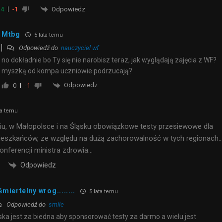
Odpowiedz
4
-1
Mtbg
5 lata temu
Odpowiedź do
nauczyciel wf
no dokładnie bo Ty się nie narobisz teraz, jak wyglądają zajęcia z WF?
myszką od kompa uczniowie podrzucają?
Odpowiedz
0
-1
ta temu
u, w Małopolsce i na Śląsku obowiązkowe testy przesiewowe dla
ieszkańców, ze względu na dużą zachorowalność w tych regionach…
konferencji ministra zdrowia…
Odpowiedz
śmiertelny wrog........
5 lata temu
Odpowiedź do
smile
ska jest za biedna aby sponsorować testy za darmo a wielu jest