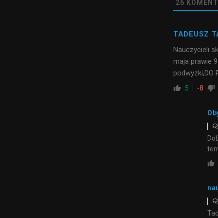
26
KOMENT
TADEUSZ 
Nauczycieli s
maja prawie 9
podwyzki,DO
5
-8
Ob
Dob
tem
na
Tad