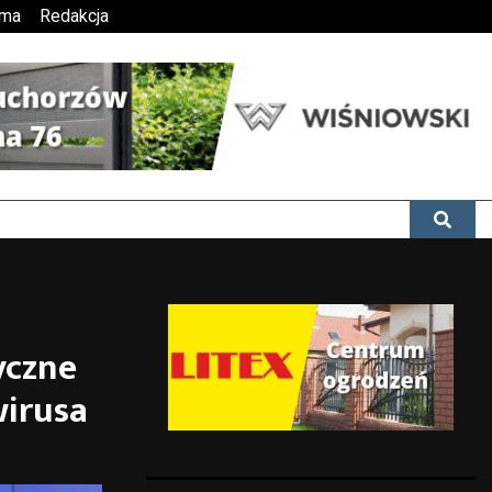
ama
Redakcja
yczne
wirusa