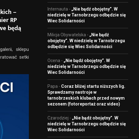
Internauta
-
„Nie bądź obojętny”. W
kich –
niedzielę w Tarnobrzegu odbędzie się
ier RP
Wiec Solidarności
owe będą
Milicja Obywatelska
-
„Nie bądź
obojętny”. W niedzielę w Tarnobrzegu
odbędzie się Wiec Solidarności
lerii, sklepu
ratować setki
Ocena
-
„Nie bądź obojętny”. W
niedzielę w Tarnobrzegu odbędzie się
Wiec Solidarności
Papa
-
Coraz bliżej startu niższych lig.
Sprawdzamy nastroje w
tarnobrzeskich klubach przed nowym
sezonem (fotoreportaż oraz video)
Czarodziej
-
„Nie bądź obojętny”. W
niedzielę w Tarnobrzegu odbędzie się
Wiec Solidarności