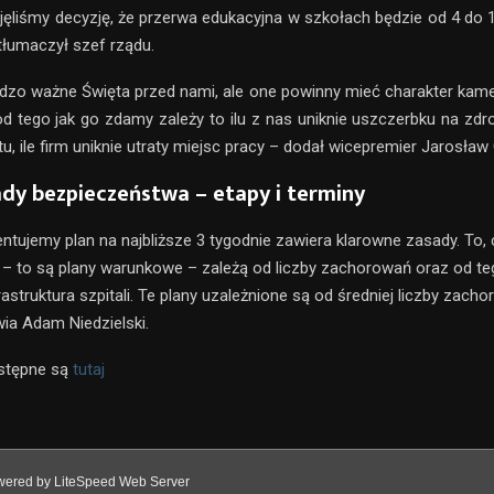
jęliśmy decyzję, że przerwa edukacyjna w szkołach będzie od 4 do 1
tłumaczył szef rządu.
rdzo ważne Święta przed nami, ale one powinny mieć charakter kamer
od tego jak go zdamy zależy to ilu z nas uniknie uszczerbku na zdro
u, ile firm uniknie utraty miejsc pracy – dodał wicepremier Jarosław
dy bezpieczeństwa – etapy i terminy
entujemy plan na najbliższe 3 tygodnie zawiera klarowne zasady.
To, 
 – to są plany warunkowe – zależą od liczby zachorowań oraz od te
astruktura szpitali. Te plany uzależnione są od średniej liczby zac
wia Adam Niedzielski.
stępne są
tutaj