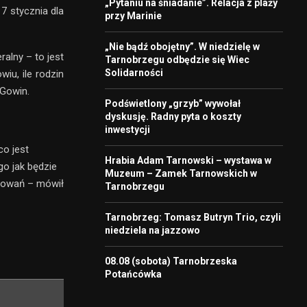
„Pytaniu na śniadanie”. Relacja z plaży
7 stycznia dla
przy Marinie
„Nie bądź obojętny”. W niedzielę w
alny – to jest
Tarnobrzegu odbędzie się Wiec
Solidarności
wiu, ile rodzin
 Gowin.
Podświetlony „grzyb” wywołał
dyskusję. Radny pyta o koszty
inwestycji
co jest
Hrabia Adam Tarnowski – wystawa w
go jak będzie
Muzeum – Zamek Tarnowskich w
horowań – mówił
Tarnobrzegu
Tarnobrzeg: Tomasz Butryn Trio, czyli
niedziela na jazzowo
08.08 (sobota) Tarnobrzeska
Potańcówka