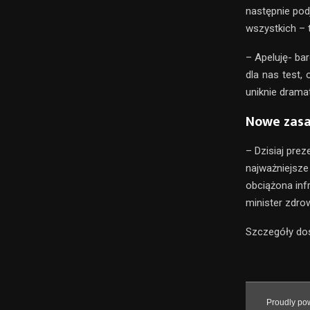
następnie pod
wszystkich – 
– Apeluję- ba
dla nas test, 
uniknie dramat
Nowe zasa
–
Dzisiaj prez
najważniejsze
obciążona infr
minister zdro
Szczegóły do