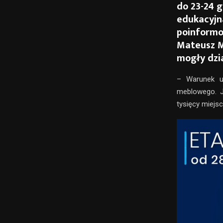
do 23-24 g
edukacyjna
poinformo
Mateusz M
mogły dzi
–
Warunek ut
meblowego. J
tysięcy miejs