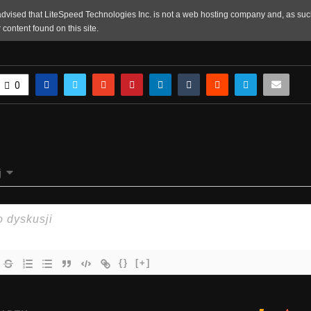
0
j
{}
[+]