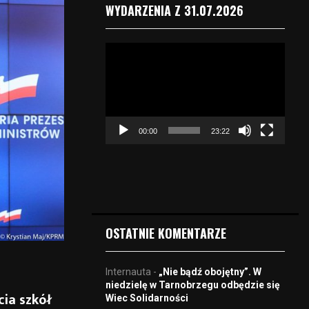
WYDARZENIA Z 31.07.2026
O
d
t
w
a
r
00:00
23:22
z
a
c
z
v
i
d
OSTATNIE KOMENTARZE
e
o
Internauta
-
„Nie bądź obojętny”. W
niedzielę w Tarnobrzegu odbędzie się
ia szkół
Wiec Solidarności