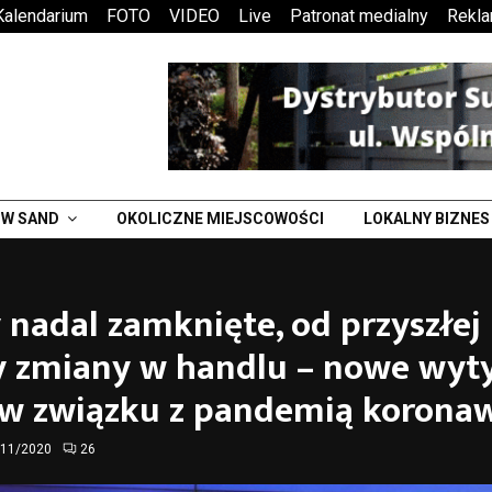
Kalendarium
FOTO
VIDEO
Live
Patronat medialny
Rekl
W SAND
OKOLICZNE MIEJSCOWOŚCI
LOKALNY BIZNES
 nadal zamknięte, od przyszłej
y zmiany w handlu – nowe wyt
 w związku z pandemią korona
/11/2020
26