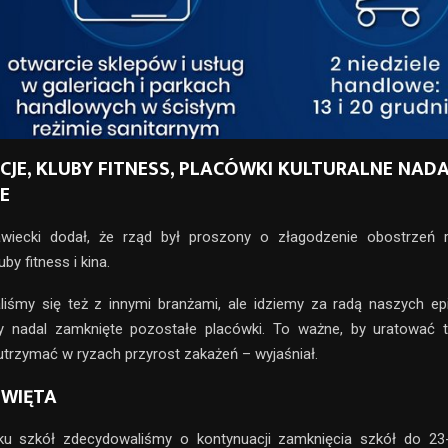
CJE, KLUBY FITNESS, PLACÓWKI KULTURALNE NAD
E
wiecki dodał, że rząd był proszony o złagodzenie obostrzeń 
uby fitness i kina.
liśmy się też z innymi branżami, ale idziemy za radą naszych ep
 nadal zamknięte pozostałe placówki. To ważne, by uratować t
ż utrzymać w ryzach przyrost zakażeń
– wyjaśniał.
ŚWIĘTA
u szkół zdecydowaliśmy o kontynuacji zamknięcia szkół do 23-