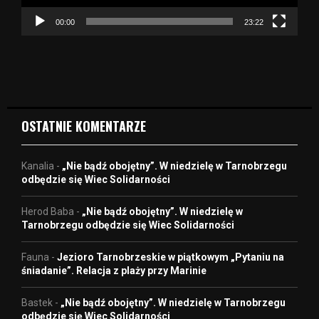
c
z
00:00
23:22
v
i
d
e
o
OSTATNIE KOMENTARZE
Kanalia
-
„Nie bądź obojętny”. W niedzielę w Tarnobrzegu
odbędzie się Wiec Solidarności
Herod Baba
-
„Nie bądź obojętny”. W niedzielę w
Tarnobrzegu odbędzie się Wiec Solidarności
Fauna
-
Jezioro Tarnobrzeskie w piątkowym „Pytaniu na
śniadanie”. Relacja z plaży przy Marinie
Bastek
-
„Nie bądź obojętny”. W niedzielę w Tarnobrzegu
odbędzie się Wiec Solidarności