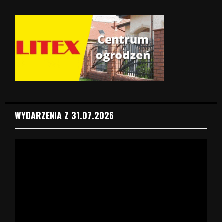
WYDARZENIA Z 31.07.2026
O
d
t
w
a
r
z
a