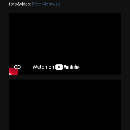
foto&video:
Piotr Morawski