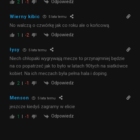
Odpowiedz
2
-1
Wierny kibic
5 lata temu
No walczą o czwórkę jak co roku ale o końcową.
Odpowiedz
1
-2
łysy
5 lata temu
Niech chłopaki wygrywają mecze to przynajmniej będzie
na co popatrzeć jak to było w latach 90tych na siatkówce
kobiet. Na ich meczach była pełna hala i doping.
Odpowiedz
2
-1
Menson
5 lata temu
jeszcze kiedyś zagramy w elicie
Odpowiedz
1
-1