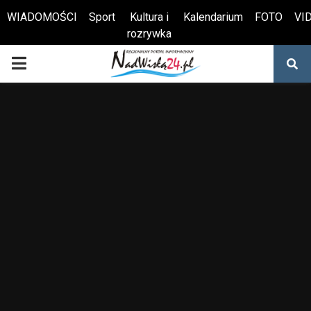
WIADOMOŚCI
Sport
Kultura i
Kalendarium
FOTO
VI
rozrywka
Otwórz pasek narzędzi
PRIMARY
MENU