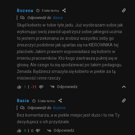
Bozena
5 lata temu
Odpowiedź do
Basia
Skąd kobieto w tobie tyle jadu. Już wyobrażam sobie jak
wykonując swój zawód upatrzysz sobie jakiegoś ucznia
to jestem przekonana że zrobisz wszystko żeby go
zniszczyć podobnie jak uparlas się na KIEROWNIKA tej
placówki.Jakim prawem wypowiadasz się kobieto w
imieniu pracowników. Kto kogo zastrasza puknij się w
głowę. Ale czego tu się spodziewać po takim pedagogu.
Żenada. Będziesz smażyła się kobieto w piekle za tą
mściwość i inne rzeczy
Odpowiedz
1
-11
Basia
5 lata temu
Odpowiedź do
Bozena
Bez komentarza, a w piekle miejsc jest dużo i to nie Ty
decydujesz o ich przydziale.
Odpowiedz
9
0