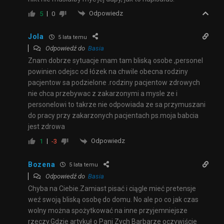
Odpowiedz
5
0
Jola
5 lata temu
Odpowiedź do
Basia
Znam dobrze sytuacje mam tam bliską osobe ,personel
powinien odejsc od łózek na chwile obecna rodziny
pacjentow sa podzielone .rodziny pacjentow zdrowych
nie chca przebywac z zakarzonymi a mysle ze i
personelowi to takrze nie odpowiada ze sa przymuszani
do pracy przy zakarzonych pacjentach ps.moja babcia
jest zdrowa
Odpowiedz
1
-3
Bozena
5 lata temu
Odpowiedź do
Basia
Chyba na Ciebie.Zamiast pisać i ciągle mieć pretensje
weź swoją bliską osobę do domu. No ale po co jak czas
wolny można spożytkować na inne przyjemniejsze
rzeczy.Gdzie artykuł o Pani Zych Barbarze oczywiście