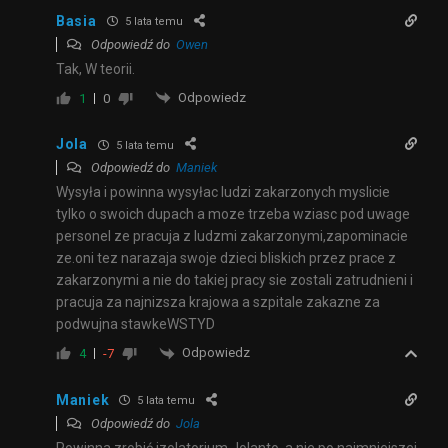
Basia
5 lata temu
Odpowiedź do
Owen
Tak, W teorii.
Odpowiedz
1
0
Jola
5 lata temu
Odpowiedź do
Maniek
Wysyła i powinna wysyłac ludzi zakarzonych myslicie
tylko o swoich dupach a moze trzeba wziasc pod uwage
personel ze pracuja z ludzmi zakarzonymi,zapominacie
ze.oni tez narazaja swoje dzieci bliskich przez prace z
zakarzonymi a nie do takiej pracy sie zostali zatrudnieni i
pracuja za najnizsza krajowa a szpitale zakazne za
podwujna stawkeWSTYD
Odpowiedz
4
-7
Maniek
5 lata temu
Odpowiedź do
Jola
Powinna zrobić izolatorium Jolanto ,a nie po najmniejszej