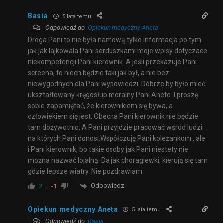
Basia
5 lata temu
Odpowiedź do
Opiekun medyczny Aneta
Droga Pani to nie była namową tylko informacja po tym
jak jak lajkowala Pani serduszkami moje wpisy dotyczace
niekompetencji Pani kierownik. A jeśli przekazuje Pani
screena, to niech będzie taki jak był, a nie bez
niewygodnych dla Pani wypowiedzi. Dóbrze by było mieć
ukształtowany kręgosłup moralny Pani Aneto. I proszę
sobie zapamiętać, że kierownikiem się bywa, a
człowiekiem się jest. Obecna Pani kierownik nie będzie
tam dożywotnio, A Pani przyjdzie pracować wśród ludzi
na których Pani donosi.Współczuję Pani koleżankom , ale
i Pani kierownik, bo takie osoby jak Pani niestety nie
można nazwać lojalną. Da jak choragiewki, kierują się tam
gdzie lepsze wiatry. Nie pozdrawiam.
Odpowiedz
2
-1
Opiekun medyczny Aneta
5 lata temu
Odpowiedź do
Basia