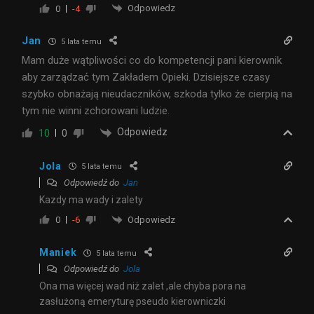
Odpowiedz
0
-4
Jan
5 lata temu
Mam duże wątpliwości co do kompetencji pani kierownik
aby zarządzać tym Zakładem Opieki. Dzisiejsze czasy
szybko obnażają nieudaczników, szkoda tylko że cierpią na
tym nie winni zchorowani ludzie.
Odpowiedz
10
0
Jola
5 lata temu
Odpowiedź do
Jan
Kazdy ma wady i zalety
Odpowiedz
0
-6
Maniek
5 lata temu
Odpowiedź do
Jola
Ona ma więcej wad niż zalet ,ale chyba pora na
zasłużoną emeryturę pseudo kierowniczki