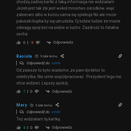
chodzę żadnej kartki z taką informacja nie widziałam.
Jeżeli jest tak zle jest wokol mnostwo ośrodków. więc
zabieram albo w końcu sama się opiekuje No ale może
paluszki kupka by się ubrudziła. Oj ludzie ludzie ze macie
odwagę spojrzeć na siebie w lustro. Zazdrość to fatalna
cecha
Odpowiedz
0
-9
Basiula
5 lata temu
Odpowiedź do
smile
Od zawsze to było wiadomo ,ze pani dyrektor to
celebrytka. Nie umie współpracować . Prezydent tego nie
chce widzieć .Lepszy spokój.
Odpowiedz
7
0
Mery
5 lata temu
Odpowiedź do
smile
Też widziałam tę kartkę.
Odpowiedz
4
0