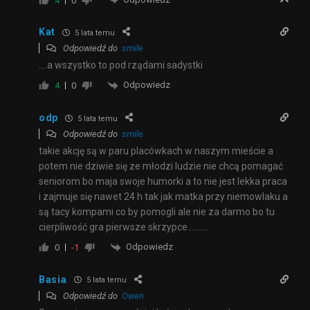
4
0
Kat
5 lata temu
Odpowiedź do
smile
….a wszystko to pod rządami sadystki
Odpowiedz
4
0
odp
5 lata temu
Odpowiedź do
smile
takie akcję są w paru placówkach w naszym mieście a
potem nie dziwie się ze młodzi ludzie nie chcą pomagać
seniorom bo maja swoje humorki a to nie jest lekka praca
i zajmuje się nawet 24 h tak jak matka przy niemowlaku a
są tacy kompami co by pomogli ale nie za darmo bo tu
cierpliwość gra pierwsze skrzypce……….
Odpowiedz
0
-1
Basia
5 lata temu
Odpowiedź do
Owen