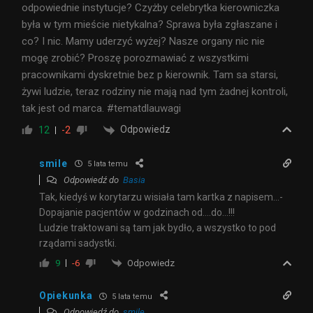
odpowiednie instytucje? Czyżby celebrytka kierowniczka
była w tym mieście nietykalna? Sprawa była zgłaszane i
co? I nic. Mamy uderzyć wyżej? Nasze organy nic nie
mogę zrobić? Proszę porozmawiać z wszystkimi
pracownikami dyskretnie bez p kierownik. Tam sa starsi,
żywi ludzie, teraz rodziny nie mają nad tym żadnej kontroli,
tak jest od marca. #tematdlauwagi
Odpowiedz
12
-2
smile
5 lata temu
Odpowiedź do
Basia
Tak, kiedyś w korytarzu wisiała tam kartka z napisem…-
Dopajanie pacjentów w godzinach od….do…!!!
Ludzie traktowani są tam jak bydło, a wszystko to pod
rządami sadystki.
Odpowiedz
9
-6
Opiekunka
5 lata temu
Odpowiedź do
smile