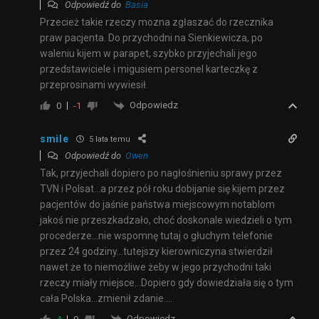
Odpowiedź do
Basia
Przecież takie rzeczy mozna zgłaszać do rzecznika
praw pacjenta. Do przychodni na Sienkiewicza, po
waleniu kijem w parapet, szybko przyjechali jego
przedstawiciele i migusiem personel karteczkę z
przeprosinami wywiesił.
Odpowiedz
0
-1
smile
5 lata temu
Odpowiedź do
Owen
Tak, przyjechali dopiero po nagłośnieniu sprawy przez
TVN i Polsat…a przez pół roku dobijanie się kijem przez
pacjentów do jaśnie państwa miejscowym notablom
jakoś nie przeszkadzało, choć doskonale wiedzieli o tym
procederze…nie wspomnę tutaj o głuchym telefonie
przez 24 godziny…tutejszy kierowniczyna stwierdził
nawet że to niemożliwe żeby w jego przychodni taki
rzeczy miały miejsce…Dopiero gdy dowiedziała się o tym
cała Polska…zmienił zdanie….
Odpowiedz