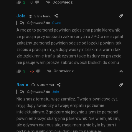
Odpowiedz
2
0
Jola
5 lata temu
Odpowiedź do
Owen
A moze to personel powinien zglosic na pania kierownik
ze pracuja przy osobach zakarzonych a ZPOto nie szpital
zakażny .personel powinien odejsc od łozek i powinni tak
zrobic a pracuja i myja dupy waszym bliskim a wam i tak
zle .szlak mnie trafia jak czytam takie bzdury co piszecie
nie pasuje wam prosze zabrac swoich bliskich do domu
Odpowiedz
3
-5
Basia
5 lata temu
Odpowiedź do
Jola
Nie znasz tematu, więc zamilcz. Twoje słownictwo cyt.
myją dupy świadczy o twojej empatii i poziomie
intelektualnym. Zgadzam się jedynie z tym że personel
powinien złożyć skargę na p kierownik. Nie wiem jak inni,
ale gdybym nie musiała, moja mama nie była by tam i
nikt nie musiałby myć jej dupy, jak to napisałaś.