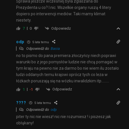
Sprawa jeszcze wcześniej była zglaszana do
Prezydenta u co? I nic. Wszelkie organy ruszą 4 litery
dopiero po interwencji mediów. Taki mamy klimat
niestety.
Odpowiedz
7
0
odp
5 lata temu
Odpowiedź do
Basia
no to pismo do pana premiera złoczyńcy niech poprawi
warunki bo z jego pomysłów ludzie nie chcą pomagać w
tym kraju na pewno nie za darmo bo nie wiem ilu zostało
ludzi oddanych temu krajowi oprócz tych co leża w
łóżkach poruszają się na wózku inwalidzkim itp………
Odpowiedz
1
-1
????
5 lata temu
Odpowiedź do
odp
piter ty nic nie wiesz! nic nie rozumiesz ! i piszesz jak
obłąkany!