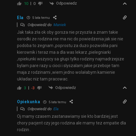
Odpowiedz
10
0
Ela
5 lata temu
Odpowiedź do
Maniek
Jak taka zła ok oby gorsza nie przyszła a znam takie
osrodki ze rodzina nie ma nic do powiedzenia jak sie nie
podoba to zegnam ,poprostu za duzo pozwoliła pani
kierownik i teraz ma a dla was lekarz ,pielegniarki
,opiekunki wszyscy sa głupi tylko rodziny najmadrzejsze
bylam pare razy u cioci i slyszalam jakie przeboje tam
maja z rodzinami ,wiem jedno wolałabym kamienie
układac niz tam pracowac.
Odpowiedz
3
-3
Opiekunka
5 lata temu
Odpowiedź do
Ela
Oj mamy czasem zastanawiamy sie kto bardziej jest
chory pacjent czy jego rodzina ale mamy tez empatie dla
rodzin .