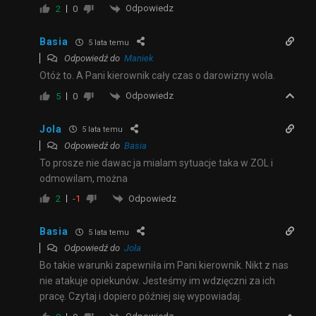
Odpowiedz
2
0
Basia
5 lata temu
Odpowiedź do
Maniek
Otóż to. A Pani kierownik cały czas o darowizny wola.
Odpowiedz
5
0
Jola
5 lata temu
Odpowiedź do
Basia
To prosze nie dawac ja mialam sytuacje taka w ZOL i
odmowilam, można
Odpowiedz
2
-1
Basia
5 lata temu
Odpowiedź do
Jola
Bo takie warunki zapewniła im Pani kierownik. Nikt z nas
nie atakuje opiekunów. Jesteśmy im wdzięczni za ich
pracę. Czytaj i dopiero później się wypowiadaj.