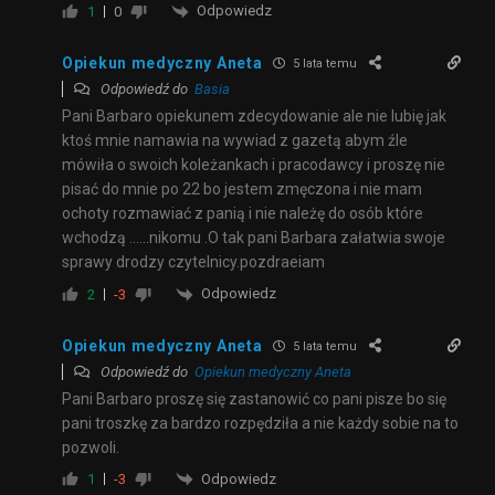
Odpowiedz
1
0
Opiekun medyczny Aneta
5 lata temu
Odpowiedź do
Basia
Pani Barbaro opiekunem zdecydowanie ale nie lubię jak
ktoś mnie namawia na wywiad z gazetą abym źle
mówiła o swoich koleżankach i pracodawcy i proszę nie
pisać do mnie po 22 bo jestem zmęczona i nie mam
ochoty rozmawiać z panią i nie należę do osób które
wchodzą ……nikomu .O tak pani Barbara załatwia swoje
sprawy drodzy czytelnicy.pozdraeiam
Odpowiedz
2
-3
Opiekun medyczny Aneta
5 lata temu
Odpowiedź do
Opiekun medyczny Aneta
Pani Barbaro proszę się zastanowić co pani pisze bo się
pani troszkę za bardzo rozpędziła a nie każdy sobie na to
pozwoli.
Odpowiedz
1
-3