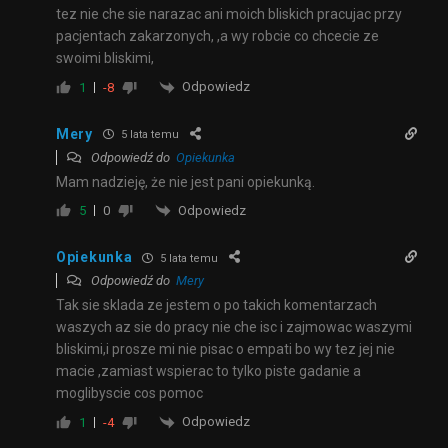
tez nie che sie narazac ani moich bliskich pracujac przy
pacjentach zakarzonych, ,a wy robcie co chcecie ze
swoimi bliskimi,
Odpowiedz
1
-8
Mery
5 lata temu
Odpowiedź do
Opiekunka
Mam nadzieję, że nie jest pani opiekunką.
Odpowiedz
5
0
Opiekunka
5 lata temu
Odpowiedź do
Mery
Tak sie sklada ze jestem o po takich komentarzach
waszych az sie do pracy nie che isc i zajmowac waszymi
bliskimi,i prosze mi nie pisac o empati bo wy tez jej nie
macie ,zamiast wspierac to tylko piste gadanie a
moglibyscie cos pomoc
Odpowiedz
1
-4