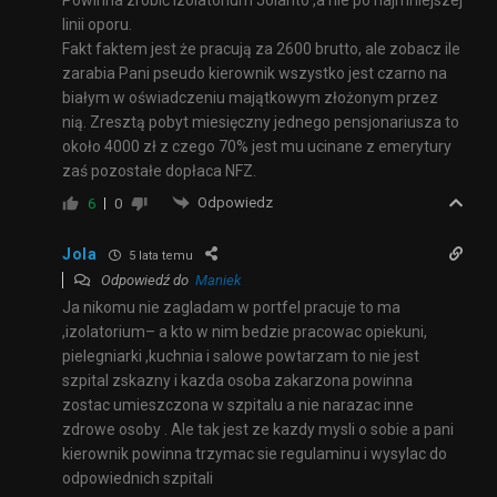
linii oporu.
Fakt faktem jest że pracują za 2600 brutto, ale zobacz ile
zarabia Pani pseudo kierownik wszystko jest czarno na
białym w oświadczeniu majątkowym złożonym przez
nią. Zresztą pobyt miesięczny jednego pensjonariusza to
około 4000 zł z czego 70% jest mu ucinane z emerytury
zaś pozostałe dopłaca NFZ.
Odpowiedz
6
0
Jola
5 lata temu
Odpowiedź do
Maniek
Ja nikomu nie zagladam w portfel pracuje to ma
,izolatorium– a kto w nim bedzie pracowac opiekuni,
pielegniarki ,kuchnia i salowe powtarzam to nie jest
szpital zskazny i kazda osoba zakarzona powinna
zostac umieszczona w szpitalu a nie narazac inne
zdrowe osoby . Ale tak jest ze kazdy mysli o sobie a pani
kierownik powinna trzymac sie regulaminu i wysylac do
odpowiednich szpitali