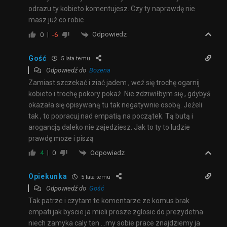
odrazu ty kobieto komentujesz. Czy ty naprawdę nie
masz już co robic
Odpowiedz
0
-6
Gość
5 lata temu
Odpowiedź do
Bozena
Zamiast szczekać i ziać jadem , weź się trochę ogarnij
kobieto i trochę pokory pokaż. Nie zdziwiłbym się , gdybyś
okazała się opisywaną tu tak negatywnie osobą. Jeżeli
tak , to popracuj nad empatią na początek. Tą butą i
arogancją daleko nie zajedziesz. Jak to ty to ludzie
prawdę może i piszą
Odpowiedz
4
0
Opiekunka
5 lata temu
Odpowiedź do
Gość
Tak patrze i czytam te komentarze ze komus brak
empati jak byscie ja mieli prosze zglosic do prezydetna
niech zamyka caly ten …my sobie prace znajdziemy ja