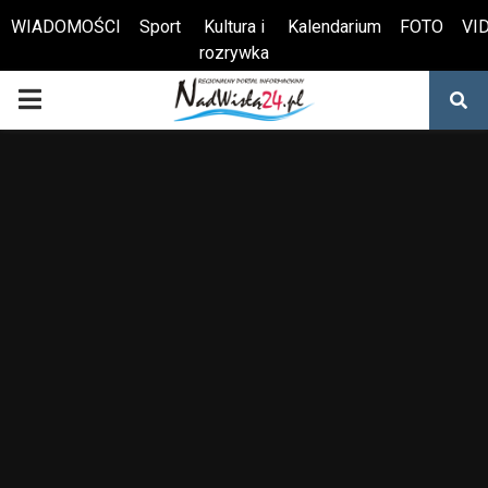
WIADOMOŚCI
Sport
Kultura i
Kalendarium
FOTO
VI
rozrywka
Otwórz pasek narzędzi
PRIMARY
MENU