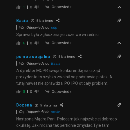
Odpowiedz
1
0
Basia
5 lata temu
Odpowiedź do
odp
Sprawa była zgłoszona jeszcze we wrześniu.
Odpowiedz
6
0
pomoc socjalna
5 lata temu
Odpowiedź do
Basia
A dyrektor MOPR swoja konkurentkę na urząd
prezydenta to szybko zwolnił na podstawie plotek. A
tutaj nawet nie sprawdza. PO I PO ot cały problem.
Odpowiedz
5
0
Bozena
5 lata temu
Odpowiedź do
smile
Następna Mądra Pani. Polecam jak najszybciej dobrego
okulistę. Jak można tak perfidnie zmyslac.Tyle tam