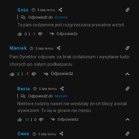
Gość
5 lata temu
Odpowiedź do
Bozena
Ta pani codziennie jest rozgrzeszana prywatnie wstyd
Odpowiedz
0
-1
Maniek
5 lata temu
Pani Dyrektor odpowie za brak izolatorium i wysyłanie ludzi
chorych po całym podkarpaciu
Odpowiedz
8
-1
Basia
5 lata temu
Odpowiedź do
Maniek
Niektore rodziny nawet nie wiedzialy ze ich bliscy zostali
wywiezieni. To się w głowie nie mieści.
Odpowiedz
10
0
Owen
5 lata temu