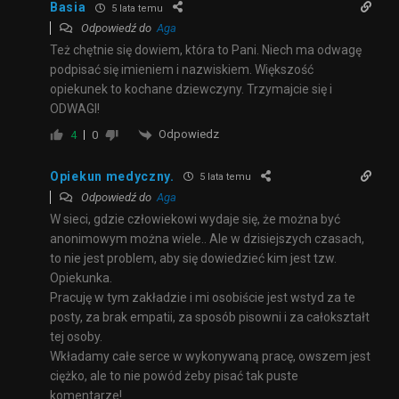
Basia
5 lata temu
Odpowiedź do
Aga
Też chętnie się dowiem, która to Pani. Niech ma odwagę
podpisać się imieniem i nazwiskiem. Większość
opiekunek to kochane dziewczyny. Trzymajcie się i
ODWAGI!
Odpowiedz
4
0
Opiekun medyczny.
5 lata temu
Odpowiedź do
Aga
W sieci, gdzie człowiekowi wydaje się, że można być
anonimowym można wiele.. Ale w dzisiejszych czasach,
to nie jest problem, aby się dowiedzieć kim jest tzw.
Opiekunka.
Pracuję w tym zakładzie i mi osobiście jest wstyd za te
posty, za brak empatii, za sposób pisowni i za całokształt
tej osoby.
Wkładamy całe serce w wykonywaną pracę, owszem jest
ciężko, ale to nie powód żeby pisać tak puste
komentarze!