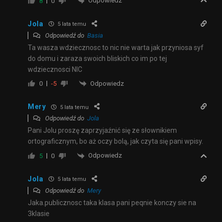
Odpowiedz
8
0
Jola
5 lata temu
Odpowiedź do
Basia
Ta wasza wdziecznosc to nic nie warta jak przyniosa syf
do domu i zaraza swoich bliskich co im po tej
wdziecznosci NIC
Odpowiedz
0
-5
Mery
5 lata temu
Odpowiedź do
Jola
Pani Jolu proszę zaprzyjaźnić się ze słownikiem
ortograficznym, bo aż oczy bolą, jak czyta się pani wpisy.
Odpowiedz
5
0
Jola
5 lata temu
Odpowiedź do
Mery
Jaka.publicznosc taka klasa pani peqnie konczy sie na
3klasie