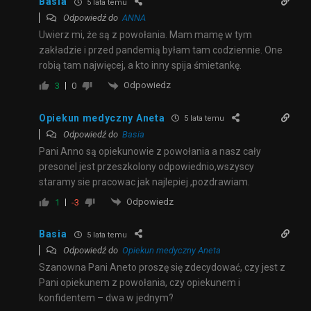
Basia
5 lata temu
Odpowiedź do
ANNA
Uwierz mi, że są z powołania. Mam mamę w tym
zakładzie i przed pandemią byłam tam codziennie. One
robią tam najwięcej, a kto inny spija śmietankę.
Odpowiedz
3
0
Opiekun medyczny Aneta
5 lata temu
Odpowiedź do
Basia
Pani Anno są opiekunowie z powołania a nasz cały
presonel jest przeszkolony odpowiednio,wszyscy
staramy sie pracowac jak najlepiej ,pozdrawiam.
Odpowiedz
1
-3
Basia
5 lata temu
Odpowiedź do
Opiekun medyczny Aneta
Szanowna Pani Aneto proszę się zdecydować, czy jest z
Pani opiekunem z powołania, czy opiekunem i
konfidentem – dwa w jednym?