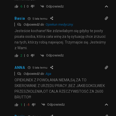
Odpowiedz
6
0
Basia
5 lata temu
Odpowiedź do
Opiekun medyczny.
Jesteście kochane! Nie zdziwilabym się gdyby te posty
pisała osoba, która cała winę za tę sytuację chce zrzucić
na tych, którzy robią najwięcej. Trzymajcie się. Jesteśmy
z Wami.
Odpowiedz
2
0
ANNA
5 lata temu
Odpowiedź do
Aga
OPIEKUNEK Z POWOŁANIA NIEMA,SĄ ZA TO
SKIEROWANE Z URZEDU PRACY ,BEZ JAKIEGOKOLWIEK
PRZESZKOLENIA,OT CALA RZECZYWISTOSĆ ZA 2600
BRUTTO!!!
Odpowiedz
1
-1