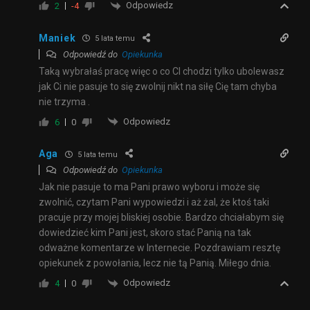
Odpowiedz
2
-4
Maniek
5 lata temu
Odpowiedź do
Opiekunka
Taką wybrałaś pracę więc o co CI chodzi tylko ubolewasz
jak Ci nie pasuje to się zwolnij nikt na siłę Cię tam chyba
nie trzyma .
Odpowiedz
6
0
Aga
5 lata temu
Odpowiedź do
Opiekunka
Jak nie pasuje to ma Pani prawo wyboru i może się
zwolnić, czytam Pani wypowiedzi i aż żal, że ktoś taki
pracuje przy mojej bliskiej osobie. Bardzo chciałabym się
dowiedzieć kim Pani jest, skoro stać Panią na tak
odważne komentarze w Internecie. Pozdrawiam resztę
opiekunek z powołania, lecz nie tą Panią. Miłego dnia.
Odpowiedz
4
0