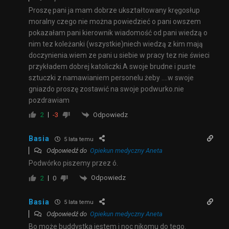
Proszę pani ja mam dobrze ukształtowany kręgosłup
moralny czego nie można powiedzieć o pani owszem
pokazałam pani kierownik wiadomość od pani wiedzą o
nim tez koleżanki (wszystkie)niech wiedzą z kim mają
doczynienia.wiem ze pani u siebie w pracy tez nie świeci
przykładem dobrej katoliczki.A swoje brudne i puste
sztuczki z namawianiem personelu żeby ….w swoje
gniazdo proszę zostawić na swoje podwurko.nie
pozdrawiam
Odpowiedz
2
-3
Basia
5 lata temu
Odpowiedź do
Opiekun medyczny Aneta
Podwórko piszemy przez ó.
Odpowiedz
2
0
Basia
5 lata temu
Odpowiedź do
Opiekun medyczny Aneta
Bo może buddystka jestem i noc nikomu do tego.