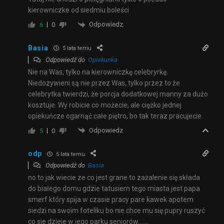
kierowniczke od siedmiu boleści
Odpowiedz
6
0
Basia
5 lata temu
Odpowiedź do
Opiekunka
Nie na Was, tylko na kierowniczkę celebryrkę.
Niedozywieni są nie przez Was, tylko przez to że
celebrytka twierdzi, że porcja dodatkowej manny za dużo
kosztuje. Wy robicie co możecie, ale ciężko jednej
opiekuńcze ogarnąć całe piętro, bo tak teraz pracujecie.
Odpowiedz
5
0
odp
5 lata temu
Odpowiedź do
Basia
no to jak wiecie ze co jest grane to zażalenie się składa
do białego domu gdzie tatusiem tego miasta jest papa
smerf który spija w czasie pracy pare kawek apotem
siedzi na swoim foteliku bo nie chce mu się pupry ruszyć
co sie dzieje w jego parku seniorów…….