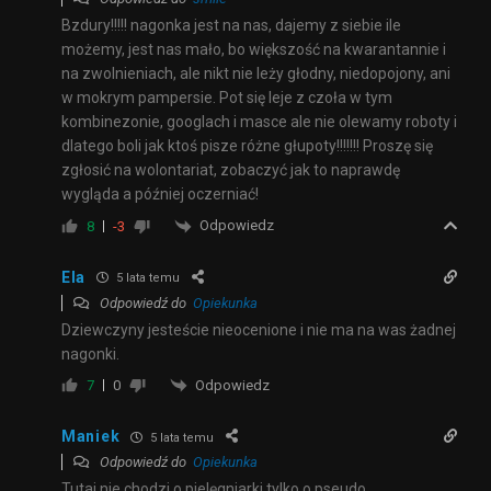
Bzdury!!!!! nagonka jest na nas, dajemy z siebie ile
możemy, jest nas mało, bo większość na kwarantannie i
na zwolnieniach, ale nikt nie leży głodny, niedopojony, ani
w mokrym pampersie. Pot się leje z czoła w tym
kombinezonie, googlach i masce ale nie olewamy roboty i
dlatego boli jak ktoś pisze różne głupoty!!!!!!! Proszę się
zgłosić na wolontariat, zobaczyć jak to naprawdę
wygląda a później oczerniać!
Odpowiedz
8
-3
Ela
5 lata temu
Odpowiedź do
Opiekunka
Dziewczyny jesteście nieocenione i nie ma na was żadnej
nagonki.
Odpowiedz
7
0
Maniek
5 lata temu
Odpowiedź do
Opiekunka
Tutaj nie chodzi o pielęgniarki tylko o pseudo