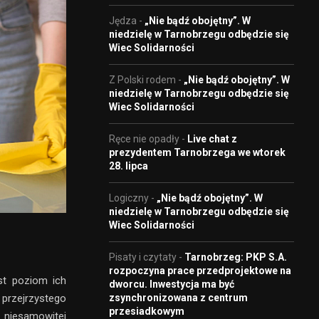
Jędza
-
„Nie bądź obojętny”. W
niedzielę w Tarnobrzegu odbędzie się
Wiec Solidarności
Z Polski rodem
-
„Nie bądź obojętny”. W
niedzielę w Tarnobrzegu odbędzie się
Wiec Solidarności
Ręce nie opadły
-
Live chat z
prezydentem Tarnobrzega we wtorek
28. lipca
Logiczny
-
„Nie bądź obojętny”. W
niedzielę w Tarnobrzegu odbędzie się
Wiec Solidarności
Pisaty i czytaty
-
Tarnobrzeg: PKP S.A.
rozpoczyna prace przedprojektowe na
st poziom ich
dworcu. Inwestycja ma być
zsynchronizowana z centrum
 przejrzystego
przesiadkowym
e niesamowitej