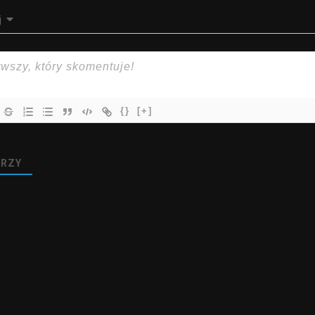
j
{}
[+]
RZY