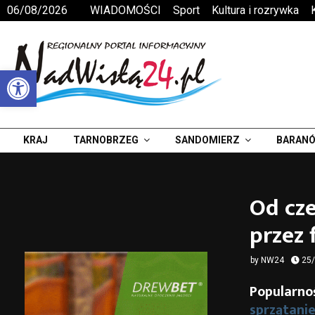
06/08/2026
WIADOMOŚCI
Sport
Kultura i rozrywka
Otwórz pasek narzędzi
KRAJ
TARNOBRZEG
SANDOMIERZ
BARANÓ
Od cze
przez 
by
NW24
25
Popularnoś
sprzątani