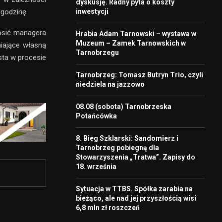
dyskusję. Radny pyta o koszty
inwestycji
 godzinę.
rosić managera
Hrabia Adam Tarnowski – wystawa w
Muzeum – Zamek Tarnowskich w
niające własną
Tarnobrzegu
sta w procesie
Tarnobrzeg: Tomasz Butryn Trio, czyli
niedziela na jazzowo
08.08 (sobota) Tarnobrzeska
Potańcówka
8. Bieg Szklarski: Sandomierz i
Tarnobrzeg pobiegną dla
Stowarzyszenia „Tratwa”. Zapisy do
18. września
Sytuacja w TTBS. Spółka zarabia na
bieżąco, ale nad jej przyszłością wisi
6,8 mln zł roszczeń