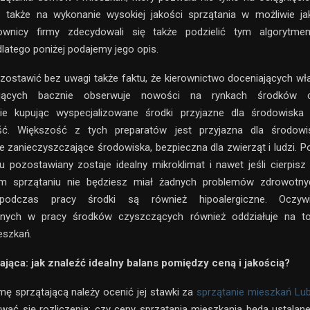
le także na wykonanie wysokiej jakości sprzątania w możliwie ja
cownicy firmy zdecydowali się także podzielić tym algorytm
dlatego poniżej podajemy jego opis.
ostawić bez uwagi także faktu, że kierownictwo doceniających wł
ających bacznie obserwuje nowości na rynkach środków c
ie kupując wyspecjalizowane środki przyjazne dla środowiska 
ść. Większość z tych preparatów jest przyjazna dla środowi
ie zanieczyszczające środowiska, bezpieczna dla zwierząt i ludzi. P
 pozostawiany zostaje idealny mikroklimat i nawet jeśli cierpisz 
ym sprzątaniu nie będziesz miał żadnych problemów zdrowotny
odczas pracy środki są również hipoalergiczne. Oczywi
nych w pracy środków czyszczących również oddziałuje na to,
eszkań.
ająca: jak znaleźć idealny balans pomiędzy ceną i jakością?
rmę sprzątającą należy ocenić jej stawki za
sprzątanie mieszkań Lub
wać się rozliczenia: czy ceny sprzątania mieszkania będą ustalan