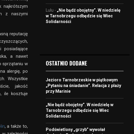
k najkrótszym
Lulu
-
„Nie bądź obojętny”. W niedzielę
em z naszymi
w Tarnobrzegu odbędzie się Wiec
Solidarności
asną reputację
zyszczących,
i posiadające
ska, a nawet
OSTATNIO DODANE
o sprzątaniu w
na alergię, po
ch. Wszystkie
Jezioro Tarnobrzeskie w piątkowym
„Pytaniu na śniadanie”. Relacja z plaży
ście, jakość
przy Marinie
 ile kosztuje
„Nie bądź obojętny”. W niedzielę w
Tarnobrzegu odbędzie się Wiec
Solidarności
lin
, a także to,
Podświetlony „grzyb” wywołał
e w zależności