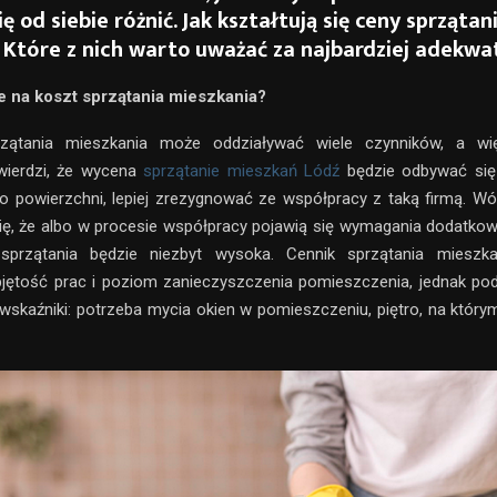
ię od siebie różnić. Jak kształtują się ceny sprzątan
 Które z nich warto uważać za najbardziej adekwa
e na koszt sprzątania mieszkania?
ątania mieszkania może oddziaływać wiele czynników, a wię
twierdzi, że wycena
sprzątanie mieszkań Lódź
będzie odbywać się
go powierzchni, lepiej zrezygnować ze współpracy z taką firmą. 
ę, że albo w procesie współpracy pojawią się wymagania dodatkow
sprzątania będzie niezbyt wysoka. Cennik sprzątania mieszk
bjętość prac i poziom zanieczyszczenia pomieszczenia, jednak po
 wskaźniki: potrzeba mycia okien w pomieszczeniu, piętro, na któ