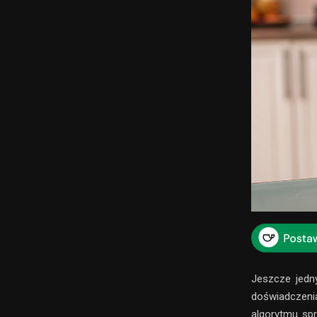
Jeszcze jedn
doświadczenia
algorytmu spr