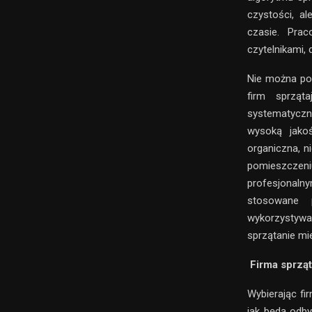
czystości, a
czasie. Pra
czytelnikami, 
Nie można poz
firm sprząt
systematyczn
wysoką jako
organiczna, n
pomieszczeniu
profesjonaln
stosowane p
wykorzystywa
sprzątanie mi
Firma sprząt
Wybierając fi
jak będą odby