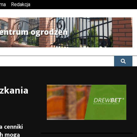
ama
Redakcja
szkania
a cenniki
ach mogą