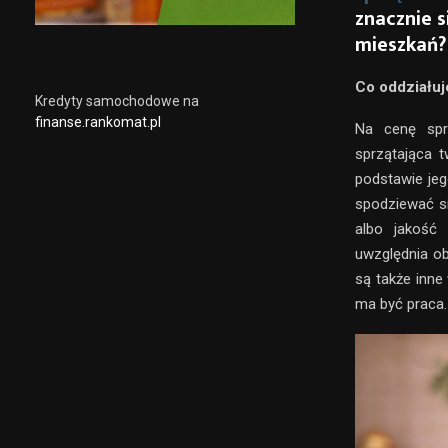
znacznie s
mieszkań?
Co oddziałuj
Kredyty samochodowe na
finanse.rankomat.pl
Na cenę sprz
sprzątająca 
podstawie je
spodziewać si
albo jakość 
uwzględnia o
są także inne
ma być praca.