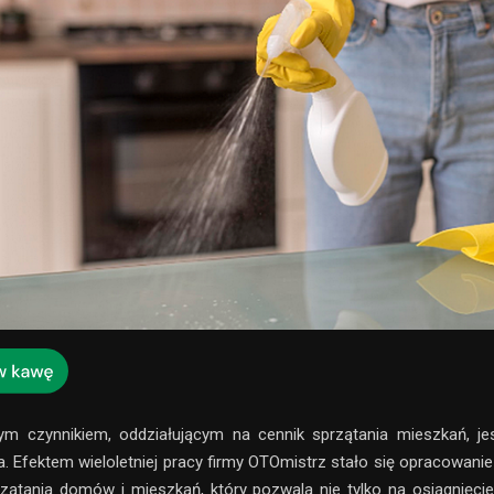
ym czynnikiem, oddziałującym na cennik sprzątania mieszkań, je
. Efektem wieloletniej pracy firmy OTOmistrz stało się opracowanie
zątania domów i mieszkań, który pozwala nie tylko na osiągnięci