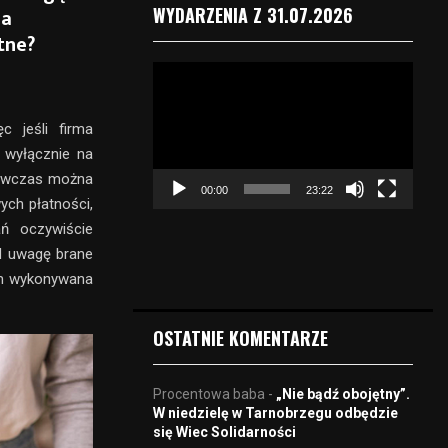
ia
WYDARZENIA Z 31.07.2026
tne?
O
d
t
c jeśli firma
w
 wyłącznie na
a
r
Wówczas można
00:00
23:22
z
ych płatności,
a
ań oczywiście
c
d uwagę brane
z
rym wykonywana
v
i
d
OSTATNIE KOMENTARZE
e
o
Procentowa baba
-
„Nie bądź obojętny”.
W niedzielę w Tarnobrzegu odbędzie
się Wiec Solidarności