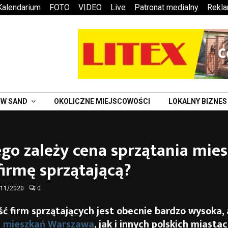
Kalendarium
FOTO
VIDEO
Live
Patronat medialny
Rekl
W SAND
OKOLICZNE MIEJSCOWOŚCI
LOKALNY BIZNES
go zależy cena sprzątania mie
firmę sprzątającą?
/11/2020
0
ć firm sprzątających jest obecnie bardzo wysoka, 
e mieszkań Warszawa
, jak i innych polskich miast