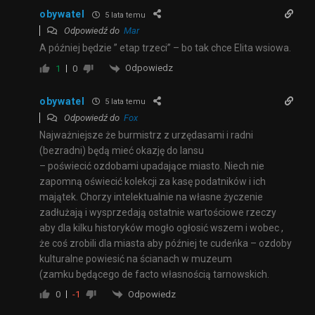
obywatel
5 lata temu
Odpowiedź do
Mar
A później będzie ” etap trzeci” – bo tak chce Elita wsiowa.
Odpowiedz
1
0
obywatel
5 lata temu
Odpowiedź do
Fox
Najważniejsze że burmistrz z urzędasami i radni
(bezradni) będą mieć okazję do lansu
– poświecić ozdobami upadające miasto. Niech nie
zapomną oświecić kolekcji za kasę podatników i ich
majątek. Chorzy intelektualnie na własne życzenie
zadłużają i wysprzedają ostatnie wartościowe rzeczy
aby dla kilku historyków mogło ogłosić wszem i wobec ,
że coś zrobili dla miasta aby później te cudeńka – ozdoby
kulturalne powiesić na ścianach w muzeum
(zamku będącego de facto własnością tarnowskich.
Odpowiedz
0
-1