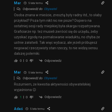
Mar
5 lata temu
Odpowiedź do
Obywatel
Osoba znana w mieście, zresztą były radny itd., to słaby
przykład? Poza tym nikt nic nie pisze? Dopiero na
ostatniej sesji rady miejskiej była skarga rozpatrywana.
Graficiarze np. też musieli zwrócić się do urzędu, żeby
uzyskać zgodę na pomalowanie wiaduktu, no chyba że
ustnie załatwili. Tak więc wybacz, ale jeżeli próbujesz
negować rzeczywisty stan rzeczy, to nie widzę sensu
dalszej polemiki.
Odpowiedz
0
0
Mar
5 lata temu
Odpowiedź do
Obywatel
Rozumiem, że kwestia aktywności obywatelskiej
wyjaśniona 😉
Odpowiedz
1
0
Adaś
5 lata temu