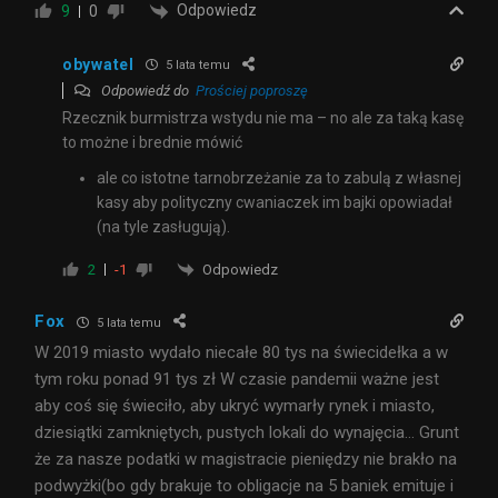
Odpowiedz
9
0
obywatel
5 lata temu
Odpowiedź do
Prościej poproszę
Rzecznik burmistrza wstydu nie ma – no ale za taką kasę
to możne i brednie mówić
ale co istotne tarnobrzeżanie za to zabulą z własnej
kasy aby polityczny cwaniaczek im bajki opowiadał
(na tyle zasługują).
Odpowiedz
2
-1
Fox
5 lata temu
W 2019 miasto wydało niecałe 80 tys na świecidełka a w
tym roku ponad 91 tys zł W czasie pandemii ważne jest
aby coś się świeciło, aby ukryć wymarły rynek i miasto,
dziesiątki zamkniętych, pustych lokali do wynajęcia… Grunt
że za nasze podatki w magistracie pieniędzy nie brakło na
podwyżki(bo gdy brakuje to obligacje na 5 baniek emituje i