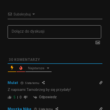
Subskrybuj
30
KOMENTARZY
Najstarsze
Mulat
5 lata temu
Z napisami Tarnobrzeg by się przydały!
Odpowiedz
5
0
Myszka Nike
5 lata temu