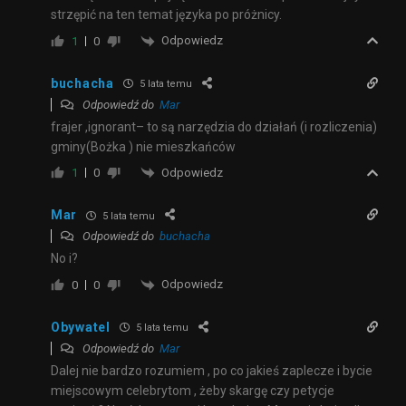
strzępić na ten temat języka po próżnicy.
Odpowiedz
1
0
buchacha
5 lata temu
Odpowiedź do
Mar
frajer ,ignorant– to są narzędzia do działań (i rozliczenia)
gminy(Bożka ) nie mieszkańców
Odpowiedz
1
0
Mar
5 lata temu
Odpowiedź do
buchacha
No i?
Odpowiedz
0
0
Obywatel
5 lata temu
Odpowiedź do
Mar
Dalej nie bardzo rozumiem , po co jakieś zaplecze i bycie
miejscowym celebrytom , żeby skargę czy petycje