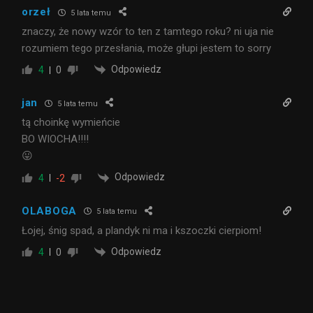
orzeł
5 lata temu
znaczy, że nowy wzór to ten z tamtego roku? ni uja nie
rozumiem tego przesłania, może głupi jestem to sorry
Odpowiedz
4
0
jan
5 lata temu
tą choinkę wymieńcie
BO WIOCHA!!!!
😛
Odpowiedz
4
-2
OLABOGA
5 lata temu
Łojej, śnig spad, a plandyk ni ma i kszoczki cierpiom!
Odpowiedz
4
0