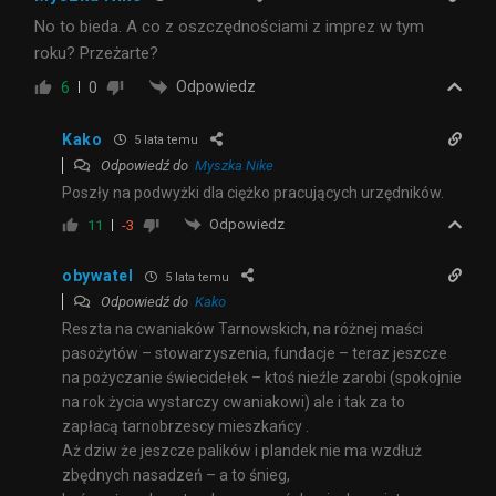
No to bieda. A co z oszczędnościami z imprez w tym
roku? Przeżarte?
Odpowiedz
6
0
Kako
5 lata temu
Odpowiedź do
Myszka Nike
Poszły na podwyżki dla ciężko pracujących urzędników.
Odpowiedz
11
-3
obywatel
5 lata temu
Odpowiedź do
Kako
Reszta na cwaniaków Tarnowskich, na różnej maści
pasożytów – stowarzyszenia, fundacje – teraz jeszcze
na pożyczanie świecidełek – ktoś nieźle zarobi (spokojnie
na rok życia wystarczy cwaniakowi) ale i tak za to
zapłacą tarnobrzescy mieszkańcy .
Aż dziw że jeszcze palików i plandek nie ma wzdłuż
zbędnych nasadzeń – a to śnieg,