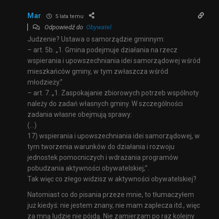
Mar
5 lata temu
Odpowiedź do
Obywatel
Judzenie? Ustawa o samorządzie gminnym:
– art. 5b. „1. Gmina podejmuje działania na rzecz
wspierania i upowszechniania idei samorządowej wśród
mieszkańców gminy, w tym zwłaszcza wśród
młodzieży.”
– art. 7. „1. Zaspokajanie zbiorowych potrzeb wspólnoty
należy do zadań własnych gminy. W szczególności
zadania własne obejmują sprawy:
(…)
17) wspierania i upowszechniania idei samorządowej, w
tym tworzenia warunków do działania i rozwoju
jednostek pomocniczych i wdrażania programów
pobudzania aktywności obywatelskiej;”.
Tak więc co złego widzisz w aktywności obywatelskiej?
Natomiast co do pisania przeze mnie, to tłumaczyłem
już kiedyś: nie jestem znany, nie mam zaplecza itd., więc
za mną ludzie nie pójdą. Nie zamierzam po raz kolejny