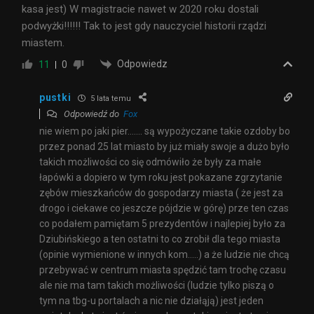
kasa jest) W magistracie nawet w 2020 roku dostali
podwyżki!!!!!! Tak to jest gdy nauczyciel historii rządzi
miastem.
Odpowiedz
11
0
pustki
5 lata temu
Odpowiedź do
Fox
nie wiem po jaki pier……. są wypożyczane takie ozdoby bo
przez ponad 25 lat miasto by już miały swoje a dużo było
takich możliwości co się odmówiło że były za małe
łapówki a dopiero w tym roku jest pokazane zgrzytanie
zębów mieszkańców do gospodarzy miasta ( że jest za
drogo i ciekawe co jeszcze pójdzie w górę) prze ten czas
co podałem pamiętam 5 prezydentów i najlepiej było za
Dziubińskiego a ten ostatni to co zrobił dla tego miasta
(opinie wymienione w innych kom…..) a że ludzie nie chcą
przebywać w centrum miasta spędzić tam trochę czasu
ale nie ma tam takich możliwości (ludzie tylko piszą o
tym na tbg-u portalach a nic nie działąją) jest jeden