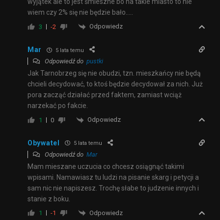
wyjątek ale to jest śmieszne bo na takie miasto to nie
wiem czy 2% się nie będzie bało…..
Odpowiedz
3
-2
Mar
5 lata temu
Odpowiedź do
pustki
Jak Tarnobrzeg się nie obudzi, tzn. mieszkańcy nie będą
chcieli decydować, to ktoś będzie decydował za nich. Już
pora zacząć działać przed faktem, zamiast wciąż
narzekać po fakcie.
Odpowiedz
1
0
Obywatel
5 lata temu
Odpowiedź do
Mar
Mam mieszane uczucia co chcesz osiągnąć takimi
wpisami. Namawiasz tu ludzi na pisanie skarg i petycji a
sam nic nie napiszesz. Trochę słabe to judzenie innych i
stanie z boku.
Odpowiedz
1
-1