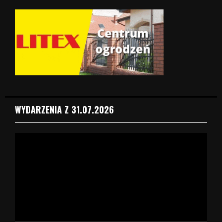
WYDARZENIA Z 31.07.2026
O
d
t
w
a
r
z
a
c