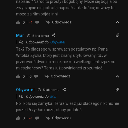
napisać ? Naród tu prosty i bogobojny. Może się boją albo
zwyczajnie nie potrafią napisać. Jak ktoś się odważy to
może za Nim pójdą inni.
Odpowiedz
0
-1
Mar
5 lata temu
Odpowiedź do
Obywatel
Tak? To dlaczego w sprawach postulatów np. Pana
Witolda Zycha, który jest znany, utytułowany itd., w
przeciwieństwie do mnie, nie ma wielkiego entuzjazmu
mieszkańców? Teraz już powinieneś zrozumieć.
Odpowiedz
0
0
Obywatel
5 lata temu
Odpowiedź do
Mar
No i koło się zamyka. Teraz wiesz już dlaczego nikt nic nie
pisze. Przykład raczej słaby podałeś.
Odpowiedz
0
-1