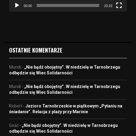
z
00:00
23:22
v
i
d
e
o
OSTATNIE KOMENTARZE
Mundi
-
„Nie bądź obojętny”. W niedzielę w Tarnobrzegu
odbędzie się Wiec Solidarności
Mundi
-
„Nie bądź obojętny”. W niedzielę w Tarnobrzegu
odbędzie się Wiec Solidarności
Robert
-
Jezioro Tarnobrzeskie w piątkowym „Pytaniu na
śniadanie”. Relacja z plaży przy Marinie
Gość
-
„Nie bądź obojętny”. W niedzielę w Tarnobrzegu
odbędzie się Wiec Solidarności