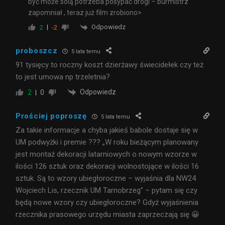
być może solą potrzeba posypać drogi – burmistrz
zapomniał , teraz już film zrobiono>
Odpowiedz
2
-2
proboszcz
5 lata temu
91 tysięcy to roczny koszt dzierżawy świecidełek czy też
to jest umowa np trzeletnia?
Odpowiedz
2
0
Prościej poproszę
5 lata temu
Za takie informacje a chyba jakieś babole dostaje się w
UM podwyżki i premie ??? „W roku bieżącym planowany
jest montaż dekoracji latarniowych o nowym wzorze w
ilości 126 sztuk oraz dekoracji wolnostojące w ilości 16
sztuk. Są to wzory ubiegłoroczne – wyjaśnia dla NW24
Wojciech Lis, rzecznik UM Tarnobrzeg” – pytam się czy
będą nowe wzory czy ubiegłoroczne? Gdyż wyjaśnienia
rzecznika prasowego urzędu miasta zaprzeczają się 😀