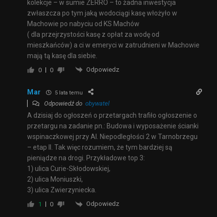
kolekcje – w sumie ZERRO – to żadna inwestycja
zwłaszcza po tym jaką wodociągi kasę włożyło w
Machowie po nabyciu od KS Machów
( dla przejrzystości kasę z opłat za wodę od
mieszkańców) a ci w emeryci w zatrudnieni w Machowie
mają tą kasę dla siebie.
Odpowiedz
0
0
Mar
5 lata temu
Odpowiedź do
obywatel
A dzisiaj do ogłoszeń o przetargach trafiło ogłoszenie o
przetargu na zadanie pn.: Budowa i wyposażenie ścianki
wspinaczkowej przy Al. Niepodległości 2 w Tarnobrzegu
– etap II. Tak więc rozumiem, że tym bardziej są
pieniądze na drogi. Przykładowe top 3:
1) ulica Curie-Skłodowskiej,
2) ulica Moniuszki,
3) ulica Zwierzyniecka.
Odpowiedz
1
0