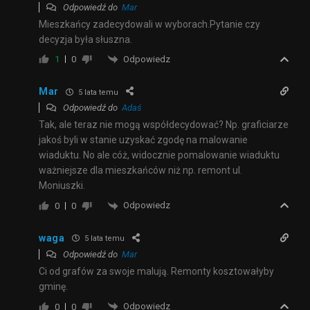
Odpowiedź do
Mar
Mieszkańcy zadecydowali w wyborach.Pytanie czy
decyzja była słuszna.
Odpowiedz
1
0
Mar
5 lata temu
Odpowiedź do
Adaś
Tak, ale teraz nie mogą współdecydować? Np. graficiarze
jakoś byli w stanie uzyskać zgodę na malowanie
wiaduktu. No ale cóż, widocznie pomalowanie wiaduktu
ważniejsze dla mieszkańców niż np. remont ul.
Moniuszki.
Odpowiedz
0
0
waga
5 lata temu
Odpowiedź do
Mar
Ci od grafów za swoje malują. Remonty kosztowałyby
gminę.
Odpowiedz
0
0