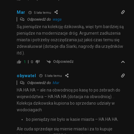
Mar
5 lata temu
Odpowiedź do
waga
Są pieniądze na kolekcję dzikowską, więc tym bardziej są
pieniądze na modernizacje dróg. Argument zadłużenia
miasta i potrzeby oszczędzania już jakiś czas temu się
zdewaluował (dotacje dla Siarki, nagrody dla urzędników
itd.).
Odpowiedz
1
0
obywatel
5 lata temu
Odpowiedź do
Mar
HA HA HA – ale na obwodnicę po kasę to po żebrach do
województwa – HA HA HA (dotacja na obwodnicę). .
Kolekcja dzikowska kupiona bo sprzedano udziały w
wodociagach
bo pieniędzy nie było w kasie miasta – HA HA HA.
Ale cuda sprzedaje się mienie miasta i za to kupuje