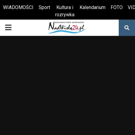
WIADOMOŚCI
Sport
Kultura i
Kalendarium
FOTO
VI
rozrywka
Otwórz pasek narzędzi
PRIMARY
MENU