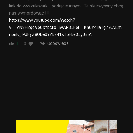
link do wyszukiwarki i podajcie innym . Te skurwysyny chcą
nas wymordować !!!
https://www.youtube.com/watch?
v=TVN8H2qcVp0&fbclid=IwAR35F6l_1Kh6Y4IiaTg77CvLm
n6nK_lPJFyZ8Obe09Ykz41sTbFke35yJmA
Odpowiedz
1
0