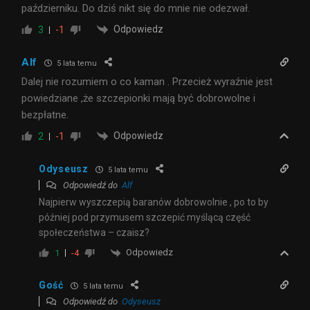
październiku. Do dziś nikt się do mnie nie odezwał.
Odpowiedz
3
-1
Alf
5 lata temu
Dalej nie rozumiem o co kaman . Przecież wyraźnie jest
powiedziane ,że szczepionki mają być dobrowolne i
bezpłatne.
Odpowiedz
2
-1
Odyseusz
5 lata temu
Odpowiedź do
Alf
Najpierw wyszczepią baranów dobrowolnie , po to by
później pod przymusem szczepić myślącą część
społeczeństwa – czaisz?
Odpowiedz
1
-4
Gość
5 lata temu
Odpowiedź do
Odyseusz