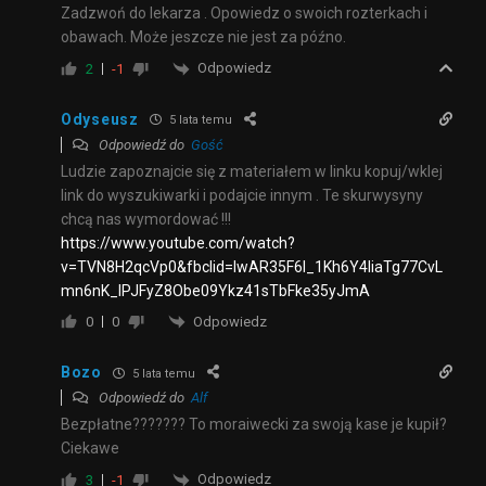
Zadzwoń do lekarza . Opowiedz o swoich rozterkach i
obawach. Może jeszcze nie jest za późno.
Odpowiedz
2
-1
Odyseusz
5 lata temu
Odpowiedź do
Gość
Ludzie zapoznajcie się z materiałem w linku kopuj/wklej
link do wyszukiwarki i podajcie innym . Te skurwysyny
chcą nas wymordować !!!
https://www.youtube.com/watch?
v=TVN8H2qcVp0&fbclid=IwAR35F6l_1Kh6Y4IiaTg77CvL
mn6nK_lPJFyZ8Obe09Ykz41sTbFke35yJmA
Odpowiedz
0
0
Bozo
5 lata temu
Odpowiedź do
Alf
Bezpłatne??????? To moraiwecki za swoją kase je kupił?
Ciekawe
Odpowiedz
3
-1