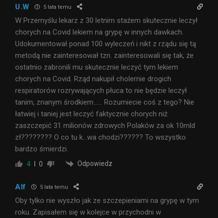
U.W
5 lata temu
W Przemyślu lekarz z 30 letnim stażem skutecznie leczył
chorych na Covid lekiem na grypę w innych dawkach.
Udokumentował ponad 100 wyleczeń i nikt z rządu się tą
metodą nie zainteresował tzn. zainteresowali się tak, że
ostatnio zabronili mu skutecznie leczyć tym lekiem
chorych na Covid. Rząd nakupił cholernie drogich
respiratorów rozrywających płuca to nie będzie leczył
tanim, znanym środkiem…… Rozumiecie coś z tego? Nie
łatwiej i taniej jest leczyć faktycznie chorych niż
zaszczepić 31 milionów zdrowych Polaków za ok 10mld
zł???????? O co tu k…wa chodzi?????? To wszystko
bardzo śmierdzi.
Odpowiedz
4
0
Alf
5 lata temu
Oby tylko nie wyszło jak ze szczepieniami na grypę w tym
roku. Zapisałem się w kolejce w przychodni w