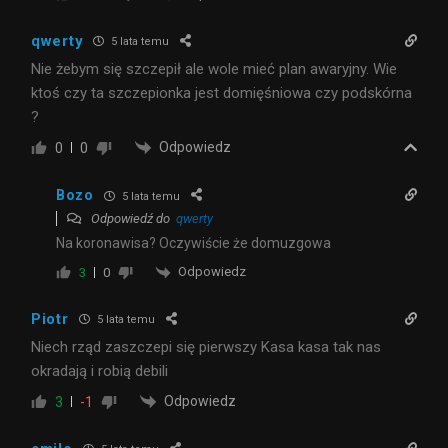
qwerty
5 lata temu
Nie żebym się szczepił ale wole mieć plan awaryjny. Wie
ktoś czy ta szczepionka jest domięśniowa czy podskórna
?
Odpowiedz
0
0
Bozo
5 lata temu
Odpowiedź do
qwerty
Na koronawisa? Oczywiście że domuzgowa
Odpowiedz
3
0
Piotr
5 lata temu
Niech rząd zaszczepi się pierwszy Kasa kasa tak nas
okradają i robią debili
Odpowiedz
3
-1