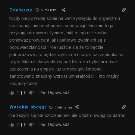
Odyseusz
5 lata temu
Nigdy nie pozwolę sobie na wstrzyknięciu do organizmu
nie znanej i nie przebadanej substancji ! Finalnie to ja
ryzykuję zdrowiem i życiem , nikt mi go nie zwróci
ponieważ producent jak i państwo zwolnieni są z
odpowiedzialności ! Nie łudźcie się że to będzie
jednorazowe , to będzie cykliczne niczym szczepionka na
grypę. Mała ciekawostka w październiku były darmowe
szczepienia na grypę a już w miesiącu listopad
zanotowano znaczny wzrost umieralności – kto mądry
skojarzy fakty !
Odpowiedz
1
0
Wysokie obcęgi
5 lata temu
nie żebym się bał szczepionek, ale oddam swoją za darmo
Odpowiedz
2
0