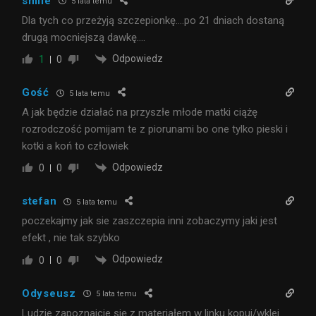
smile
5 lata temu
Dla tych co przeżyją szczepionkę….po 21 dniach dostaną
drugą mocniejszą dawkę….
Odpowiedz
1
0
Gość
5 lata temu
A jak będzie działać na przyszłe młode matki ciążę
rozrodczość pomijam te z piorunami bo one tylko pieski i
kotki a koń to człowiek
Odpowiedz
0
0
stefan
5 lata temu
poczekajmy jak sie zaszczepia inni zobaczymy jaki jest
efekt , nie tak szybko
Odpowiedz
0
0
Odyseusz
5 lata temu
Ludzie zapoznajcie się z materiałem w linku kopuj/wklej