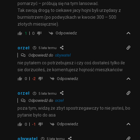
pomarzyć – próbują się na tym lansować.
Tak swoją drogą to ciekawe jacy hojni byli urzędasy z
burmistrzem (po podwyżkach w kwocie 300 – 500
złotych miesięcznie).
Odpowiedz
1
0
orzeł
5 lata temu
Odpowiedź do
obywatel
nie pytałem co potrzebujesz i czy coś dostałeś tylko ile
sie dorzuciłeś, że komentujesz hojność mieszkańców
Odpowiedz
0
-2
orzeł
5 lata temu
Odpowiedź do
orzeł
poza tym, widzę że zbyt spostrzegawczy to nie jesteś, bo
pytanie było do asa
Odpowiedz
0
-1
obywatel
5 lata temu