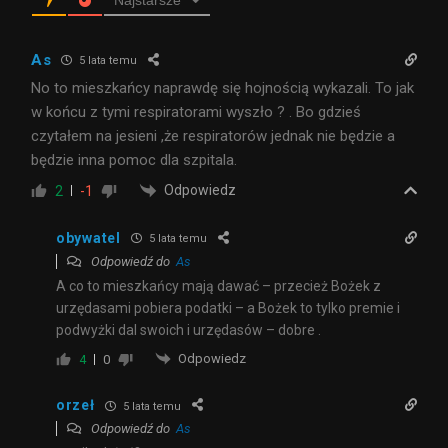
As
5 lata temu
No to mieszkańcy naprawdę się hojnością wykazali. To jak
w końcu z tymi respiratorami wyszło ? . Bo gdzieś
czytałem na jesieni ,że respiratorów jednak nie będzie a
będzie inna pomoc dla szpitala.
Odpowiedz
2
-1
obywatel
5 lata temu
Odpowiedź do
As
A co to mieszkańcy mają dawać – przecież Bożek z
urzędasami pobiera podatki – a Bożek to tylko premie i
podwyżki dal swoich i urzędasów – dobre .
Odpowiedz
4
0
orzeł
5 lata temu
Odpowiedź do
As