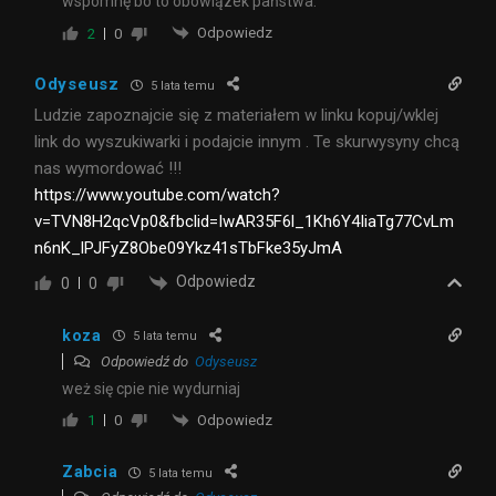
wspomnę bo to obowiązek państwa.
Odpowiedz
2
0
Odyseusz
5 lata temu
Ludzie zapoznajcie się z materiałem w linku kopuj/wklej
link do wyszukiwarki i podajcie innym . Te skurwysyny chcą
nas wymordować !!!
https://www.youtube.com/watch?
v=TVN8H2qcVp0&fbclid=IwAR35F6l_1Kh6Y4IiaTg77CvLm
n6nK_lPJFyZ8Obe09Ykz41sTbFke35yJmA
Odpowiedz
0
0
koza
5 lata temu
Odpowiedź do
Odyseusz
weż się cpie nie wydurniaj
Odpowiedz
1
0
Zabcia
5 lata temu