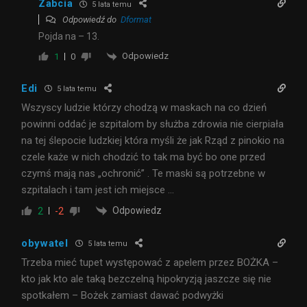
Zabcia
5 lata temu
Odpowiedź do
Dformat
Pojda na – 13.
Odpowiedz
1
0
Edi
5 lata temu
Wszyscy ludzie którzy chodzą w maskach na co dzień
powinni oddać je szpitalom by służba zdrowia nie cierpiała
na tej ślepocie ludzkiej która myśli że jak Rząd z pinokio na
czele każe w nich chodzić to tak ma być bo one przed
czymś mają nas „ochronić” . Te maski są potrzebne w
szpitalach i tam jest ich miejsce …
Odpowiedz
2
-2
obywatel
5 lata temu
Trzeba mieć tupet występować z apelem przez BOŻKA –
kto jak kto ale taką bezczelną hipokryzją jaszcze się nie
spotkałem – Bożek zamiast dawać podwyżki