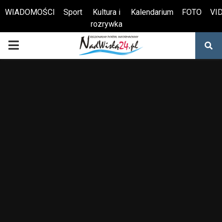
WIADOMOŚCI
Sport
Kultura i
Kalendarium
FOTO
VI
rozrywka
Otwórz pasek narzędzi
PRIMARY
MENU