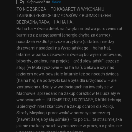
Odpowiedź do
Balon
TO NIE ZGROZA – TO KABARET W WYKONANIU
TARNOBRZESKICH URZĘDASÓW Z BURMISTRZEM I
BEZRADNĄ RADĄ – HA HA HA .
Ha ha ha – świecidełek na święta mnóstwo porozwieszał
burmistrz z urzędasami (energia chyba za darmo) ,
nasadzeń wzdłuż jeszcze przybyło (ostatnio miedzy
drzewami nasadzali na Wyspiańskiego – ha ha ha),
latarnie w parku dzikowskim świecą bo wyremontowano,
bilbordy „zagłosuj na projekt – gród słowiański” jeszcze
stoją (w Mokrzyszowie – ha ha ha ), ciekawe czy nad
jeziorem nowo-powstałe latarnie też po nocach świecą
(ha ha ha), na podwyżki kasa była dla urzędasów – ale
zastawiono udziały w wodociagach na inwestycje w
Machowie, sprzedano na zakup obrazków też udziały w
wodociagach – I BURMISTRZ, URZĘDASY, RADNI żebrają
u biednych mieszkańców na zakup ochron dla Policji,
Straży Miejskiej i pracowników pomocy społecznej
(nawet Bareja by się uśmiał) – to po ch…. ta straż miejska
jak nie ma kasy na ich wyposażenie w pracy, a o policji nie