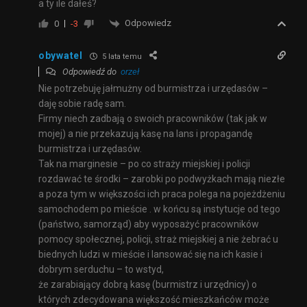
a ty ile dałeś?
Odpowiedz
0
-3
obywatel
5 lata temu
Odpowiedź do
orzeł
Nie potrzebuję jałmużny od burmistrza i urzędasów –
daję sobie radę sam.
Firmy niech zadbają o swoich pracowników (tak jak w
mojej) a nie przekazują kasę na lans i propagandę
burmistrza i urzędasów.
Tak na marginesie – po co straży miejskiej i policji
rozdawać te środki – zarobki po podwyżkach mają niezłe
a poza tym w większości ich praca polega na pojeżdżeniu
samochodem po mieście . w końcu są instytucje od tego
(państwo, samorząd) aby wyposażyć pracowników
pomocy społecznej, policji, straż miejskiej a nie żebrać u
biednych ludzi w mieście i lansować się na ich kasie i
dobrym serduchu – to wstyd,
że zarabiający dobrą kasę (burmistrz i urzędnicy) o
których zdecydowana większość mieszkańców może