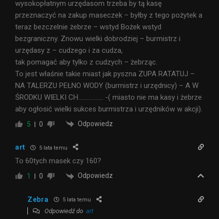
wysokopłatnym urzędasom trzeba by tą kasę
przeznaczyć na zakup maseczek – byłby z tego pożytek a
teraz bezczelnie żebrze – wstyd Bożek wstyd
bezgraniczny. Znowu wielki dobrodziej – burmistrz i
urzędasy z – cudzego i za cudza,
tak pomagać aby tylko z cudzych – żebrząc.
To jest właśnie takie miast jak pyszna ZUPA RATATUJ –
NA TALERZU PEŁNO WODY (burmistrz i urzędnicy) – A W
ŚRODKU WIELKI CH…………….. -( miasto nie ma kasy i żebrze
aby ogłosić wielki sukces burmistrza i urzędników w akcji).
Odpowiedz
5
0
art
5 lata temu
To 60tych masek czy 160?
Odpowiedz
1
0
Zebra
5 lata temu
Odpowiedź do
art