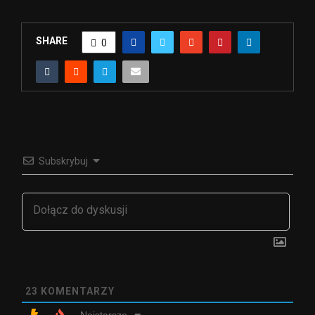
SHARE
0
Subskrybuj
23
KOMENTARZY
Najstarsze