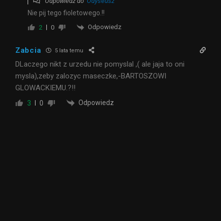
Odpowiedź do
Odyseusz
Nie pij tego fioletowego.!!
Odpowiedz
2
0
Zabcia
5 lata temu
DLaczego nikt z urzedu nie pomyslal ,( ale jaja to oni
mysla),zeby zalozyc maseczke,-BARTOSZOWI
GLOWACKIEMU.?!!
Odpowiedz
3
0