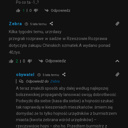
Po co ta -1.,?
Odpowiedz
1
0
Zebra
5 lata temu
Kilka tygodni temu, urzrdasy
przegrali rozprawe w sadzie w Rzeszowie.Rozprawa
dotyczyla zakupu Chinskich szmatek.A wydano ponad
40,tys.
Odpowiedz
2
0
obywatel
5 lata temu
Odpowiedź do
Zebra
A teraz znaleźli sposób aby dalej według najlepszej
bolszewickiej propagandy lansować swoją dobrotliwość .
Podwyżki dla siebie (kasa dla siebie) a hojności szukać
tak naprawdę w kieszeniach mieszkańców. śmiem się
domyślać że to tylko hojność urzędników z burmistrzem
miasta (kwota zebrana wśród urzędników) –
rzeczywiście hojni – oho ho. Przedtem burmistrz z