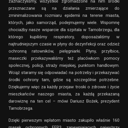
zaznaczyliśmy, wszystkie zgromadzone na nim środki
przeznaczane są na działania zmierzające do
zminimalizowania rozmiaru epidemii na terenie miasta,
których, jako samorząd, podejmujemy wiele. Wspomnę
chociażby nasze wsparcie dla szpitala w Tarnobrzegu, dla
którego kupiliśmy respiratory, doposażaliśmy w
najtrudniejszym czasie w płyny do dezynfekcji oraz odzież
ochronną ratowników, pielęgniarki. Płyny, przyłbice,
maseczki przekazywaliśmy też placówkom pomocy
społecznej, policji, straży miejskiej, punktom handlowym.
Wciąż staramy się odpowiadać na potrzeby i przekazywać
środki ochrony tam, gdzie są szczególnie potrzebne.
Dziękujemy więc za każdy przejaw troski o zdrowie i życie
mieszkańców naszego miasta, za każdą przekazaną
darowiznę na ten cel – mówi Dariusz Bożek, prezydent
Tarnobrzega.
Dzięki pierwszym wpłatom miasto zakupiło właśnie 160
masek ochronnych FFP3, zapewniających najwyższy