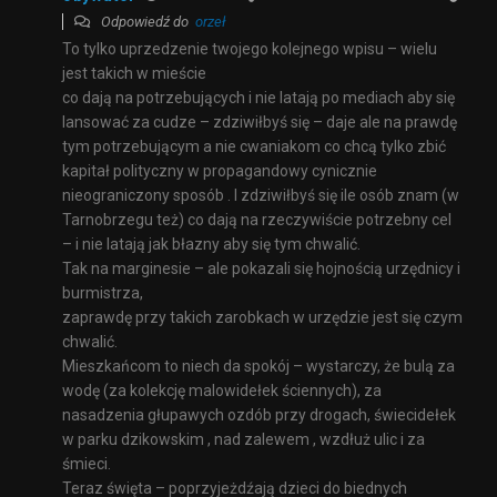
Odpowiedź do
orzeł
To tylko uprzedzenie twojego kolejnego wpisu – wielu
jest takich w mieście
co dają na potrzebujących i nie latają po mediach aby się
lansować za cudze – zdziwiłbyś się – daje ale na prawdę
tym potrzebującym a nie cwaniakom co chcą tylko zbić
kapitał polityczny w propagandowy cynicznie
nieograniczony sposób . I zdziwiłbyś się ile osób znam (w
Tarnobrzegu też) co dają na rzeczywiście potrzebny cel
– i nie latają jak błazny aby się tym chwalić.
Tak na marginesie – ale pokazali się hojnością urzędnicy i
burmistrza,
zaprawdę przy takich zarobkach w urzędzie jest się czym
chwalić.
Mieszkańcom to niech da spokój – wystarczy, że bulą za
wodę (za kolekcję malowidełek ściennych), za
nasadzenia głupawych ozdób przy drogach, świecidełek
w parku dzikowskim , nad zalewem , wzdłuż ulic i za
śmieci.
Teraz święta – poprzyjeżdźają dzieci do biednych