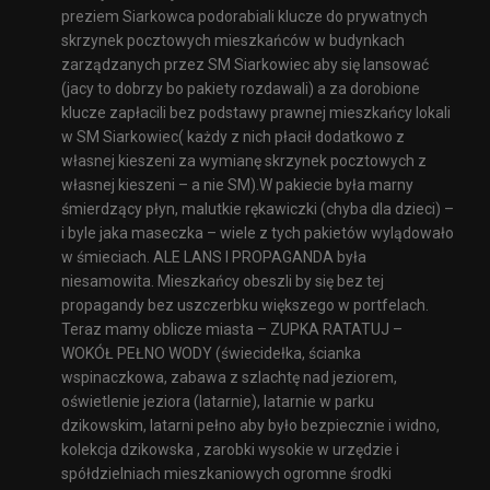
preziem Siarkowca podorabiali klucze do prywatnych
skrzynek pocztowych mieszkańców w budynkach
zarządzanych przez SM Siarkowiec aby się lansować
(jacy to dobrzy bo pakiety rozdawali) a za dorobione
klucze zapłacili bez podstawy prawnej mieszkańcy lokali
w SM Siarkowiec( każdy z nich płacił dodatkowo z
własnej kieszeni za wymianę skrzynek pocztowych z
własnej kieszeni – a nie SM).W pakiecie była marny
śmierdzący płyn, malutkie rękawiczki (chyba dla dzieci) –
i byle jaka maseczka – wiele z tych pakietów wylądowało
w śmieciach. ALE LANS I PROPAGANDA była
niesamowita. Mieszkańcy obeszli by się bez tej
propagandy bez uszczerbku większego w portfelach.
Teraz mamy oblicze miasta – ZUPKA RATATUJ –
WOKÓŁ PEŁNO WODY (świecidełka, ścianka
wspinaczkowa, zabawa z szlachtę nad jeziorem,
oświetlenie jeziora (latarnie), latarnie w parku
dzikowskim, latarni pełno aby było bezpiecznie i widno,
kolekcja dzikowska , zarobki wysokie w urzędzie i
spółdzielniach mieszkaniowych ogromne środki