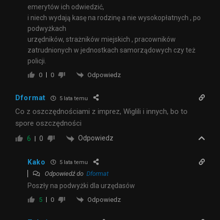
emerytów ich odwiedzić,
i niech wydają kasę na rodzinę a nie wysokopłatnych , po
podwyżkach
urzędników, strażników miejskich , pracowników
zatrudnionych w jednostkach samorządowych czy też
policji.
Odpowiedz
0
0
Dformat
5 lata temu
Co z oszczędnościami z imprez, Wiglili i innych, bo to
spore oszczędności
Odpowiedz
6
0
Kako
5 lata temu
Odpowiedź do
Dformat
Poszły na podwyżki dla urzędasów
Odpowiedz
5
0