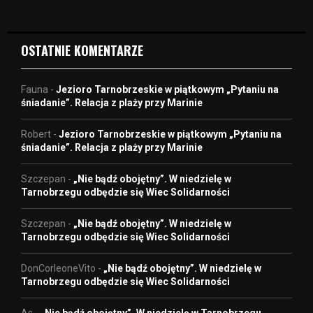
e
o
OSTATNIE KOMENTARZE
Fauna
-
Jezioro Tarnobrzeskie w piątkowym „Pytaniu na
śniadanie”. Relacja z plaży przy Marinie
Robert
-
Jezioro Tarnobrzeskie w piątkowym „Pytaniu na
śniadanie”. Relacja z plaży przy Marinie
Szczepan
-
„Nie bądź obojętny”. W niedzielę w
Tarnobrzegu odbędzie się Wiec Solidarności
Szczepan
-
„Nie bądź obojętny”. W niedzielę w
Tarnobrzegu odbędzie się Wiec Solidarności
DonCorleoneVito
-
„Nie bądź obojętny”. W niedzielę w
Tarnobrzegu odbędzie się Wiec Solidarności
As
-
„Nie bądź obojętny”. W niedzielę w Tarnobrzegu