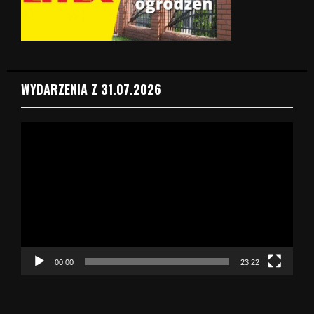
WYDARZENIA Z 31.07.2026
O
d
t
w
a
r
z
a
c
z
00:00
23:22
v
i
d