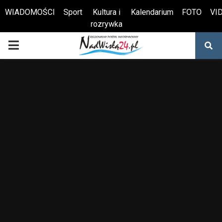
WIADOMOŚCI
Sport
Kultura i
Kalendarium
FOTO
VI
rozrywka
Otwórz pasek narzędzi
PRIMARY
MENU