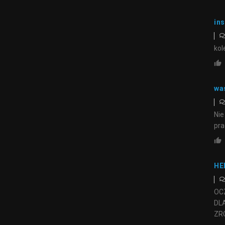
in
kol
wa
Nie
pra
HE
OCZ
DL
ZR