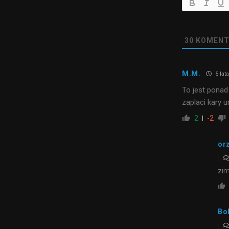
30
KOMENT
M.M.
5 lat
To jest ponad
zaplaci kary 
2
-2
or
zim
Bo