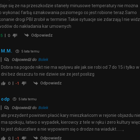
aje się ze na przeszkodzie staneły minusowe temperatury nie można
o wykonać farbą oznakowania poziomego co jest robione teraz.Samo
onanie drogi PBI zrobił w terminie.Takie sytuacje sie zdarzają I nie wid
wodów do nakładania kar umownych
Odpowiedz
5
0
M.M.
5 lata temu
Odpowiedź do
Bolek
Dobra na pogode nikt nie ma wplywu ale jak sie robi od 7 do 15 i tylko w
dni bez deszczu to nie dziwie sie ze jest poslizg
Odpowiedz
0
-1
odp
5 lata temu
Odpowiedź do
Bolek
ale prezydent powinien płacić kary mieszkańcom w rejonie objazdu ni
ma spokoju, łatwo o wypadek, kierowcy z tele w ręku i zero kultury więc
to jest dokuczliwe a nie wypowiem się o drodze na wiadukt…….,
Odpowiedz
0
-1