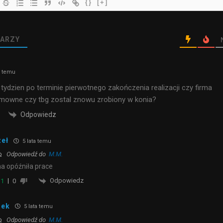
{}
[+]
ARZY
a temu
 tydzien po terminie pierwotnego zakończenia realizacji czy firma
umowne czy tbg zostal znowu zrobiony w konia?
Odpowiedz
zeł
5 lata temu
Odpowiedź do
M.M.
a opóźniła prace
Odpowiedz
1
0
lek
5 lata temu
Odpowiedź do
M.M.