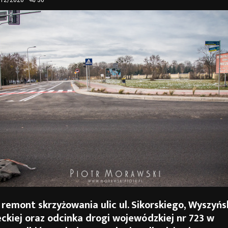
/12/2020
30
 remont skrzyżowania ulic ul. Sikorskiego, Wyszyńs
ckiej oraz odcinka drogi wojewódzkiej nr 723 w