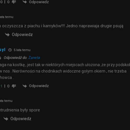
Odpowiedz
0
0
lata temu
h oczyszcza z piachu i kamyków!!! Jedno naprawiaja drugie psują
Odpowiedz
syl
5 lata temu
Odpowiedź do
Żaneta
ga na kostkę , jest tak w niektórych miejscach ułożona ,że przy podsko
w nos . Nierówności na chodnikach widoczne gołym okiem , nie trzeba
howca .
Odpowiedz
1
0
ata temu
trudnienia były spore
Odpowiedz