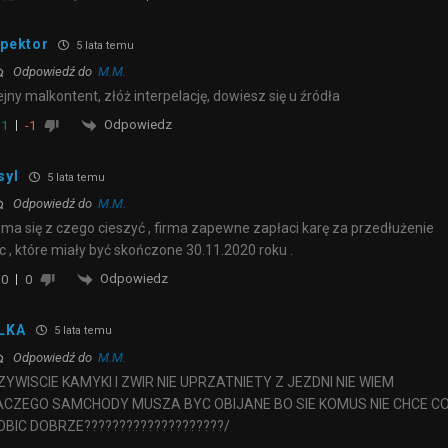
spektor
5 lata temu
Odpowiedź do
M.M.
ejny malkontent, złóż interpelację, dowiesz się u źródła
Odpowiedz
1
-1
syl
5 lata temu
Odpowiedź do
M.M.
 ma się z czego cieszyć , firma zapewne zapłaci karę za przedłużenie
c , które miały być skończone 30.11.2020 roku .
Odpowiedz
0
0
LKA
5 lata temu
Odpowiedź do
M.M.
YWISCIE KAMYKI I ZWIR NIE UPRZATNIETY Z JEZDNI NIE WIEM
ACZEGO SAMCHODY MUSZA BYC OBIJANE BO SIE KOMUS NIE CHCE C
OBIC DOBRZE????????????????????/