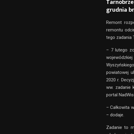
Tarnobrze
grudnia br
Remont rozpo
remontu odci
tego zadania 
– 7 lutego zo
wojewódzkiej
Wyszyńskiego
powiatowej u
2020 r. Decyz
ww. zadanie 
portal NadWis
– Całkowita w
– dodaje.
Zadanie to m