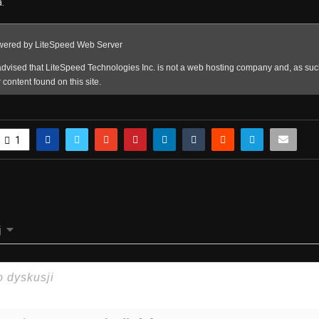
.
1
j