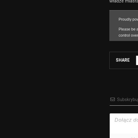
władze miasta
SHARE
Subskrybu