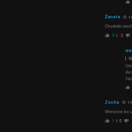
Żaneta
5 
Chodniki niec
3
-2
wa
Uwa
da 
fac
Zocha
5 l
Wreszcie bo u
1
0