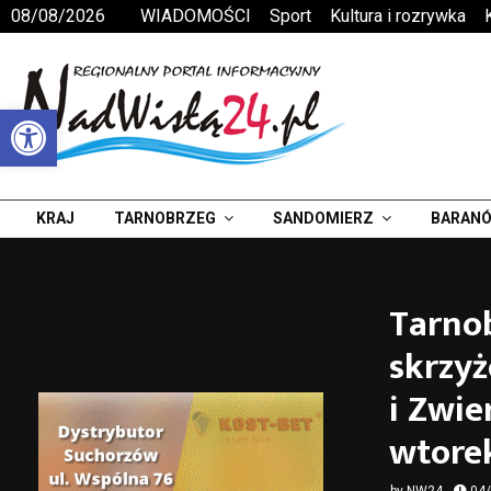
08/08/2026
WIADOMOŚCI
Sport
Kultura i rozrywka
Otwórz pasek narzędzi
KRAJ
TARNOBRZEG
SANDOMIERZ
BARANÓ
Tarnob
skrzyż
i Zwie
wtore