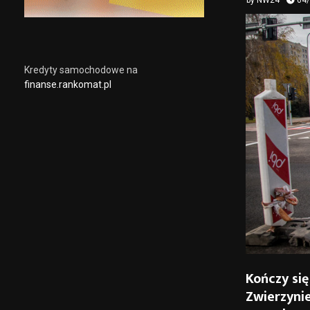
by
NW24
04
Kredyty samochodowe na
finanse.rankomat.pl
Kończy się
Zwierzynie