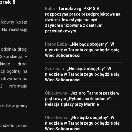
orek 8
Baba
-
Tarnobrzeg: PKP S.A.
rozpoczyna prace przedprojektowe na
dworcu. Inwestycja ma być
łkowity koszt
zsynchronizowana z centrum
Na realizację
przesiadkowym
Herod Baba
-
„Nie bądź obojętny”. W
 odcinka drogi
niedzielę w Tarnobrzegu odbędzie się
Wiec Solidarności
Sikorskiego –
kiego i drogi
Szczepan
-
„Nie bądź obojętny”. W
ji ogólnej na
niedzielę w Tarnobrzegu odbędzie się
g otrzymało na
Wiec Solidarności
) – informuje
Obiektywna
-
Jezioro Tarnobrzeskie w
piątkowym „Pytaniu na śniadanie”.
Relacja z plaży przy Marinie
 środków gminy
Obiektywna
-
„Nie bądź obojętny”. W
niedzielę w Tarnobrzegu odbędzie się
budżetu przez
Wiec Solidarności