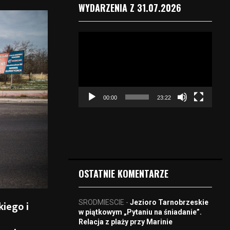
WYDARZENIA Z 31.07.2026
O
d
t
w
a
r
00:00
23:22
z
a
c
z
v
i
d
OSTATNIE KOMENTARZE
e
o
SRODMIESCIE
-
Jezioro Tarnobrzeskie
kiego i
w piątkowym „Pytaniu na śniadanie”.
Relacja z plaży przy Marinie