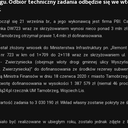
gu. Odbiór techniczny zadania odbędzie się we wt
.
czął się 21 września br., a jego wykonawcą jest firma PBI. Ca
nka DW723 wraz ze skrzyżowaniem wynosi nieco ponad 3 mln zł. 
Tarnobrzeg otrzymał prawie 1,4 mln zł dofinansowania.
stał złożony wniosek do Ministerstwa Infrastruktury pn. „Remont
 nr 723 w km od 1+709 do 2+118 wraz ze skrzyżowaniem ul. 
- Zwierzyniecka (obejmuje wloty drogi gminnej ulicy Wyszyńs
l. Zwierzyniecka)” do dofinansowania ze środków rezerwy subwenc
ją Ministra Finansów w dniu 18 czerwca 2020 r. miasto Tarnobrze
kwotę dofinansowania w wysokości 1 387 579 zł (niemal 46 proc.
łą24.pl rzecznik UM Tarnobrzeg, Wojciech Lis.
artość zadania to 3 030 190 zł. Wkład własny zostanie pokryty ze
iało być realizowane w ubiegłym roku, zostało jednak zdjęte z 