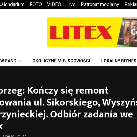
Kalendarium
FOTO
VIDEO
Live
Patronat medialny
Rekl
W SAND
OKOLICZNE MIEJSCOWOŚCI
LOKALNY BIZNES
rzeg: Kończy się remont
owania ul. Sikorskiego, Wyszyń
rzynieckiej. Odbiór zadania we
k