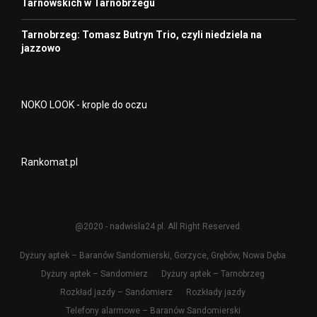
Tarnowskich w Tarnobrzegu
Tarnobrzeg: Tomasz Butryn Trio, czyli niedziela na
jazzowo
NOKO LOOK - krople do oczu
Rankomat.pl
@2020 - nadwisla24.pl. All Right Reserved.
Dyżury aptek – Baranów Sandomierski, Gorzyce, Grębów, Nowa Dęba
Dyżury aptek – Sandomierz
Dyżury aptek – Tarnobrzeg
Rozkład jazdy – Sandomierz
Rozkłady jazdy
Telefony alarmowe – Baranów Sandomierski