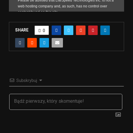
SHARE
0
Subskrybuj