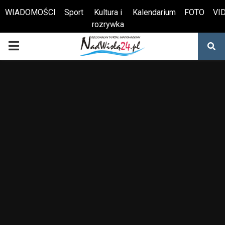
WIADOMOŚCI
Sport
Kultura i
Kalendarium
FOTO
VI
rozrywka
Otwórz pasek narzędzi
PRIMARY
MENU