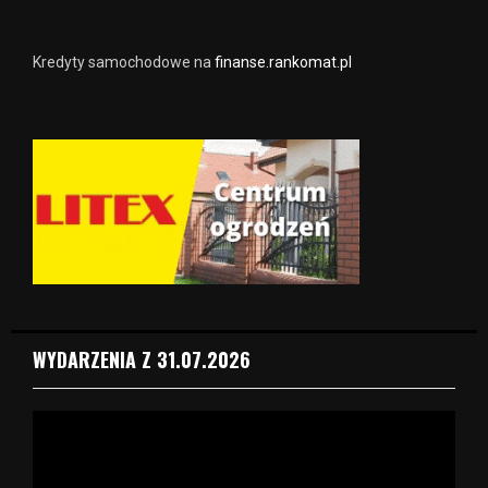
Kredyty samochodowe na
finanse.rankomat.pl
WYDARZENIA Z 31.07.2026
O
d
t