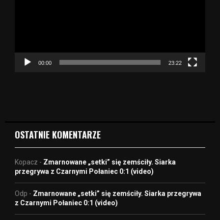
w
a
r
z
a
c
z
00:00
23:22
v
i
d
e
o
OSTATNIE KOMENTARZE
Kopacz
-
Zmarnowane „setki” się zemściły. Siarka
przegrywa z Czarnymi Połaniec 0:1 (video)
Odp
-
Zmarnowane „setki” się zemściły. Siarka przegrywa
z Czarnymi Połaniec 0:1 (video)