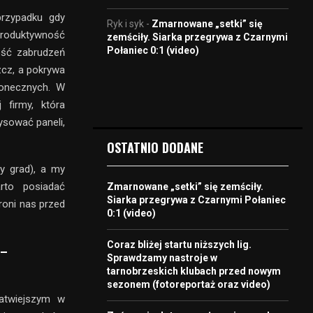
przypadku gdy
Ryk i syk
-
Zmarnowane „setki” się
produktywność
zemściły. Siarka przegrywa z Czarnymi
Połaniec 0:1 (video)
ość zabrudzeń
zcz, a pokrywa
łonecznych. W
 firmy, która
ysować paneli,
OSTATNIO DODANE
y grad), a my
rto posiadać
Zmarnowane „setki” się zemściły.
Siarka przegrywa z Czarnymi Połaniec
roni nas przed
0:1 (video)
Coraz bliżej startu niższych lig.
 –
Sprawdzamy nastroje w
tarnobrzeskich klubach przed nowym
sezonem (fotoreportaż oraz video)
łatwiejszym w