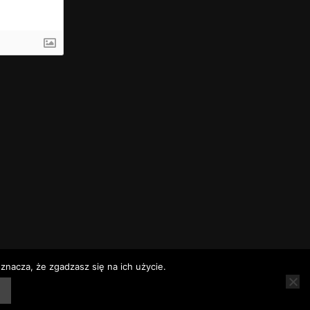
znacza, że zgadzasz się na ich użycie.
rz
Rozkłady jazdy
Telefony alarmowe – Baranów Sandomierski