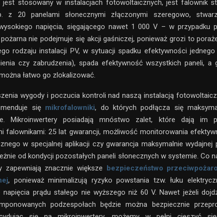
aki jest stosowany w instalacjach fotowoltaicznych, jest falownik s
p. z 20 panelami słonecznymi złączonymi szeregowo, stwarz
wysokiego napięcia, sięgającego nawet 1 000 V – w przypadku p
pożarna nie podejmuje się akcji gaśniczej, ponieważ grozi to pora
go rodzaju instalacji PV, w sytuacji spadku efektywności jednego
ienia czy zabrudzenia), spada efektywność wszystkich paneli, a 
 można łatwo go zlokalizować.
zenia wygody i poczucia kontroli nad naszą instalacją fotowoltaicz
ekomenduje się
mikrofalowniki
, do których podłącza się maksyma
ne. Mikroinwertery posiadają mnóstwo zalet, które dają im
 falownikami: 25 lat gwarancji, możliwość monitorowania efekty
znego w specjalnej aplikacji czy gwarancja maksymalnie wydajnej
eżnie od kondycji pozostałych paneli słonecznych w systemie. Co n
ry zapewniają znacznie większe
bezpieczeństwo przeciwpożarow
nej
, ponieważ minimalizują ryzyko powstania tzw. łuku elektryc
 napięcia prądu stałego nie wyższego niż 60 V. Nawet jeżeli dojd
omponowanych podzespołach będzie można bezpiecznie przepro
ecydując się na mikroinwertery, możemy w pełni cieszyć się