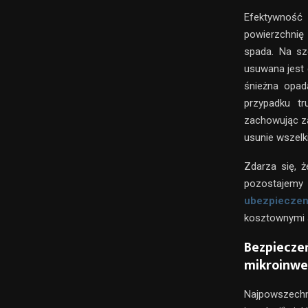
Efektywność 
powierzchnię
spada. Na sz
usuwana jest 
śnieżna opad
przypadku tr
zachowując za
usunie wszelk
Zdarza się, 
pozostajemy
ubezpieczen
kosztownymi 
Bezpiecze
mikroinwe
Najpowszechn