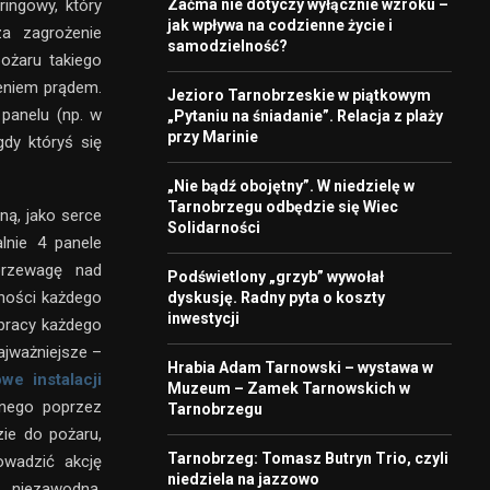
tringowy, który
Zaćma nie dotyczy wyłącznie wzroku –
jak wpływa na codzienne życie i
a zagrożenie
samodzielność?
ożaru takiego
żeniem prądem.
Jezioro Tarnobrzeskie w piątkowym
 panelu (np. w
„Pytaniu na śniadanie”. Relacja z plaży
przy Marinie
gdy któryś się
„Nie bądź obojętny”. W niedzielę w
Tarnobrzegu odbędzie się Wiec
ną, jako serce
Solidarności
lnie 4 panele
 przewagę nad
Podświetlony „grzyb” wywołał
wności każdego
dyskusję. Radny pyta o koszty
inwestycji
 pracy każdego
ajważniejsze –
Hrabia Adam Tarnowski – wystawa w
e instalacji
Muzeum – Zamek Tarnowskich w
znego poprzez
Tarnobrzegu
zie do pożaru,
Tarnobrzeg: Tomasz Butryn Trio, czyli
wadzić akcję
niedziela na jazzowo
 niezawodną,