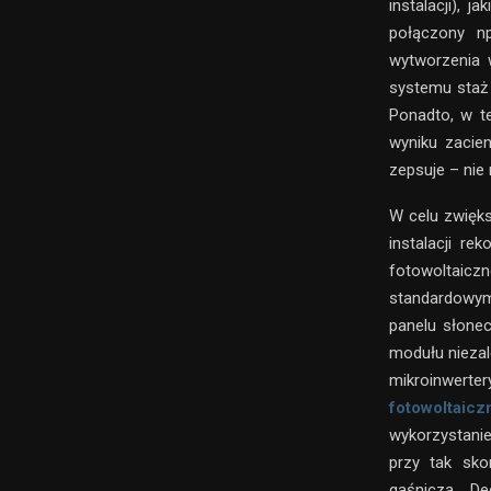
instalacji), j
połączony n
wytworzenia 
systemu staż 
Ponadto, w te
wyniku zacien
zepsuje – nie
W celu zwięks
instalacji r
fotowoltaicz
standardowymi
panelu słonec
modułu niezal
mikroinwerte
fotowoltaicz
wykorzystanie
przy tak sk
gaśniczą. D