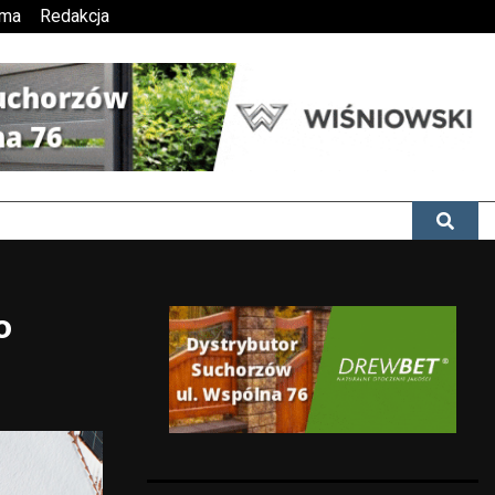
ama
Redakcja
o