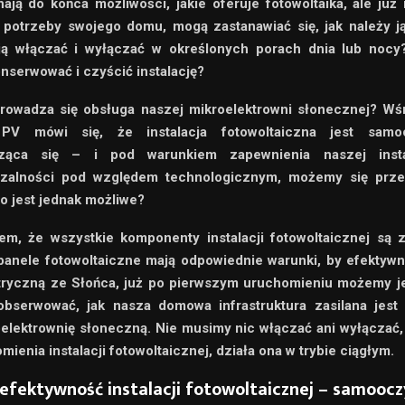
nają do końca możliwości, jakie oferuje fotowoltaika, ale już 
a potrzeby swojego domu, mogą zastanawiać się, jak należy j
ją włączać i wyłączać w określonych porach dnia lub nocy
onserwować i czyścić instalację?
rowadza się obsługa naszej mikroelektrowni słonecznej? W
i PV mówi się, że instalacja fotowoltaiczna jest samo
ząca się – i pod warunkiem zapewnienia naszej instal
zalności pod względem technologicznym, możemy się prze
to jest jednak możliwe?
m, że wszystkie komponenty instalacji fotowoltaicznej są 
panele fotowoltaiczne mają odpowiednie warunki, by efektyw
tryczną ze Słońca, już po pierwszym uruchomieniu możemy j
obserwować, jak nasza domowa infrastruktura zasilana jest
elektrownię słoneczną. Nie musimy nic włączać ani wyłączać
mienia instalacji fotowoltaicznej, działa ona w trybie ciągłym.
 efektywność instalacji fotowoltaicznej – samoocz