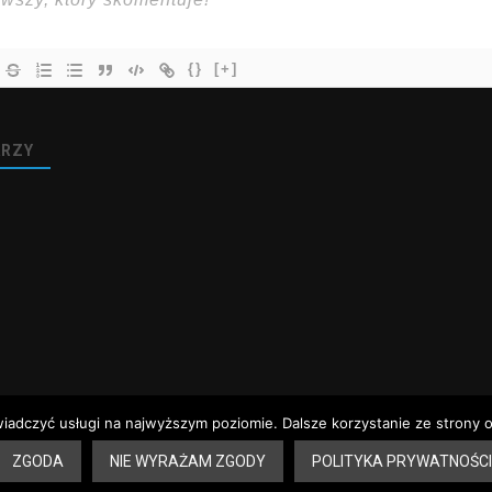
{}
[+]
RZY
wiadczyć usługi na najwyższym poziomie. Dalsze korzystanie ze strony o
 aptek – Sandomierz
Dyżury aptek – Tarnobrzeg
Rozkład jazdy – Sandomie
ZGODA
NIE WYRAŻAM ZGODY
POLITYKA PRYWATNOŚCI
erz