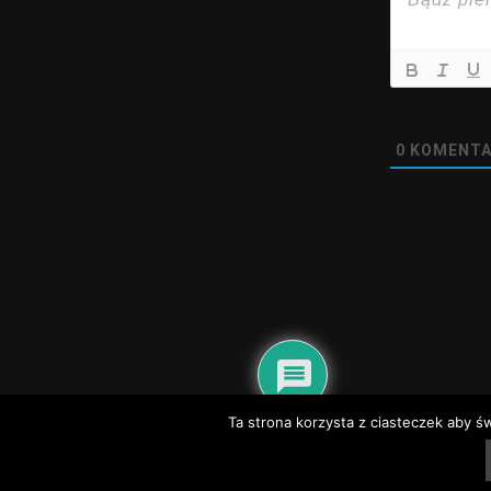
0
KOMENTA
@2020 - nadwisla24.pl. All Right Reserved.
Ta strona korzysta z ciasteczek aby ś
Dyżury aptek – Baranów Sandomierski, Gorzyce, Grębów, Nowa Dęba
Dyżury
Telefony alarmowe i informacyjne Tarnobrzeg
Telefony alarmowe Sandomi