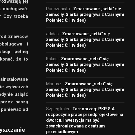
rozważają jej
ą obsługiwać.
Panczenista
-
Zmarnowane „setki” się
zemściły. Siarka przegrywa z Czarnymi
? Czy trzeba
Połaniec 0:1 (video)
adidas
-
Zmarnowane „setki” się
śród znawców
zemściły. Siarka przegrywa z Czarnymi
obsługowa i
Połaniec 0:1 (video)
acji pełnej
konać, że to
Kokos
-
Zmarnowane „setki” się
zemściły. Siarka przegrywa z Czarnymi
Połaniec 0:1 (video)
zainstalowane
Mariusz
-
Zmarnowane „setki” się
nie wytwarzać
zemściły. Siarka przegrywa z Czarnymi
edynie usiąść
Połaniec 0:1 (video)
 przez naszą
Szpieg kolei
-
Tarnobrzeg: PKP S.A.
, ponieważ od
rozpoczyna prace przedprojektowe na
dworcu. Inwestycja ma być
zsynchronizowana z centrum
yszczanie
przesiadkowym