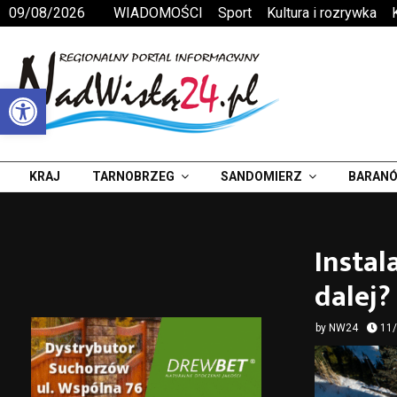
09/08/2026
WIADOMOŚCI
Sport
Kultura i rozrywka
Otwórz pasek narzędzi
KRAJ
TARNOBRZEG
SANDOMIERZ
BARANÓ
Instal
dalej?
by
NW24
11