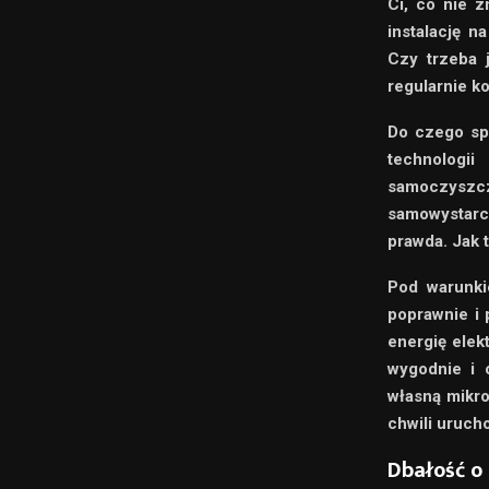
Ci, co nie z
instalację n
Czy trzeba 
regularnie k
Do czego sp
technologi
samoczyszc
samowystarc
prawda. Jak 
Pod warunkie
poprawnie i 
energię elek
wygodnie i 
własną mikro
chwili urucho
Dbałość o