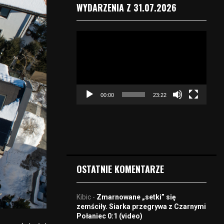
WYDARZENIA Z 31.07.2026
O
d
t
w
a
r
00:00
23:22
z
a
c
z
v
i
d
OSTATNIE KOMENTARZE
e
o
Kibic
-
Zmarnowane „setki” się
zemściły. Siarka przegrywa z Czarnymi
Połaniec 0:1 (video)