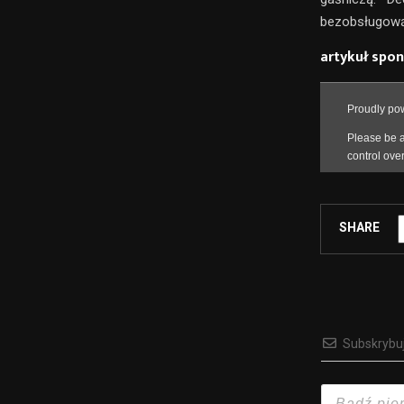
bezobsługową 
artykuł spo
SHARE
Subskrybu