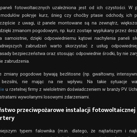
paneli fotowoltaicznych uzależniona jest od ich czystości. W 
 modułów pokryje kurz, śnieg czy choćby ptasie odchody, ich 
częście z uwagi, iż panele montowane są na zewnątrz, większ
dzięki zmianom pogodowym, np. kurz zostaje wypłukany przez des
a samoistnie, dzięki odpowiedniemu kątowi nachylenia paneli s
udniejszych zabrudzeń warto skorzystać z usług odpowiedniej
sady bezpieczeństwa oraz stosując odpowiednie środki, by nie zar
ie zabrudzenia.
że zmiany pogodowe bywają bezlitosne (np. gwałtowny, intensywn
 bezsilni, nie mając na nie wpływu. Na takie sytuacje wa
ie
u rzetelnej firmy z wieloletnim doświadczeniem w branży PV. Uch
stratami wywołanymi losowymi zdarzeniami.
ństwo przeciwpożarowe instalacji fotowoltaicznej
rtery
iejszym typem falownika (m.in. dlatego, że najtańszym i naj