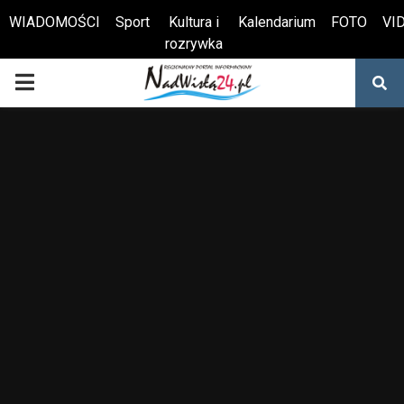
WIADOMOŚCI
Sport
Kultura i
Kalendarium
FOTO
VI
rozrywka
Otwórz pasek narzędzi
PRIMARY
MENU