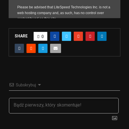
SHARE
0
Subskrybuj