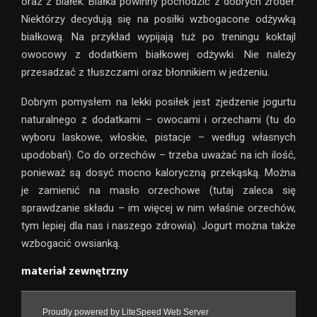
oraz z białek. Białka powinny pochodzić z dobrych źródeł.
Niektórzy decydują się na posiłki wzbogacone odżywką
białkową. Na przykład wypijają tuż po treningu koktajl
owocowy z dodatkiem białkowej odżywki. Nie należy
przesadzać z tłuszczami oraz błonnikiem w jedzeniu.
Dobrym pomysłem na lekki posiłek jest zjedzenie jogurtu
naturalnego z dodatkami – owocami i orzechami (tu do
wyboru laskowe, włoskie, pistacje – według własnych
upodobań). Co do orzechów – trzeba uważać na ich ilość,
ponieważ są dosyć mocno kaloryczną przekąską. Można
je zamienić na masło orzechowe (tutaj zaleca się
sprawdzanie składu – im więcej w nim właśnie orzechów,
tym lepiej dla nas i naszego zdrowia). Jogurt można także
wzbogacić owsianką.
materiał zewnętrzny