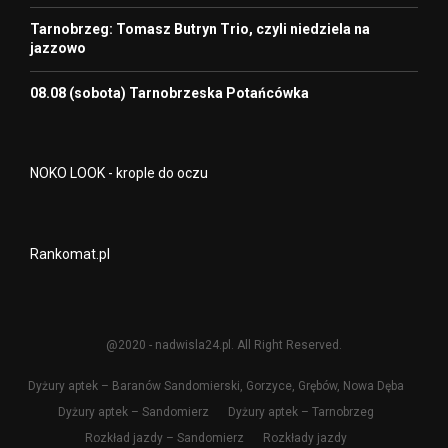
Tarnobrzeg: Tomasz Butryn Trio, czyli niedziela na
jazzowo
08.08 (sobota) Tarnobrzeska Potańcówka
NOKO LOOK - krople do oczu
Rankomat.pl
@2020 - nadwisla24.pl. All Right Reserved.
Dyżury aptek – Baranów Sandomierski, Gorzyce, Grębów, Nowa Dęba
Dyżury aptek – Sandomierz
Dyżury aptek – Tarnobrzeg
Rozkład jazdy – Sandomierz
Rozkłady jazdy