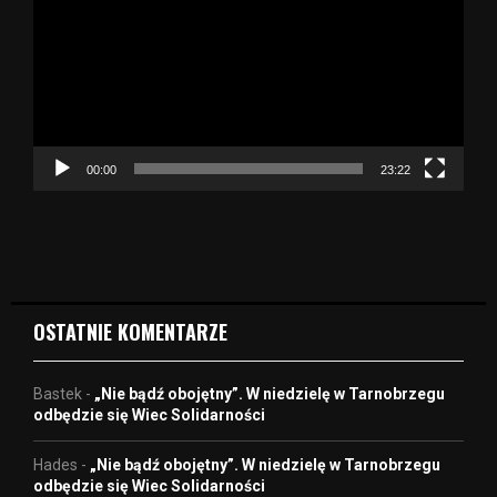
t
w
a
r
z
a
c
z
00:00
23:22
v
i
d
e
o
OSTATNIE KOMENTARZE
Bastek
-
„Nie bądź obojętny”. W niedzielę w Tarnobrzegu
odbędzie się Wiec Solidarności
Hades
-
„Nie bądź obojętny”. W niedzielę w Tarnobrzegu
odbędzie się Wiec Solidarności