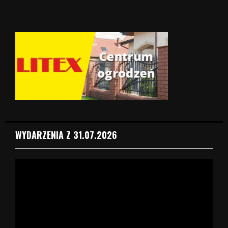
WYDARZENIA Z 31.07.2026
O
d
t
w
a
r
z