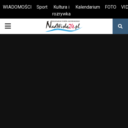
WIADOMOŚCI
Sport
Kultura i
Kalendarium
FOTO
VI
rozrywka
Otwórz pasek narzędzi
PRIMARY
MENU