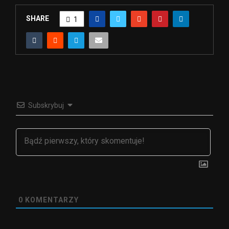
SHARE
1
Subskrybuj
0
KOMENTARZY