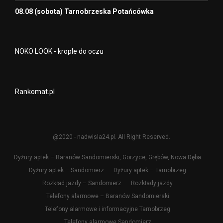
08.08 (sobota) Tarnobrzeska Potańcówka
NOKO LOOK - krople do oczu
Rankomat.pl
@2020 - nadwisla24.pl. All Right Reserved.
Dyżury aptek – Baranów Sandomierski, Gorzyce, Grębów, Nowa Dęba
Dyżury aptek – Sandomierz
Dyżury aptek – Tarnobrzeg
Rozkład jazdy – Sandomierz
Rozkłady jazdy
Telefony alarmowe – Baranów Sandomierski
Telefony alarmowe i informacyjne Tarnobrzeg
Telefony alarmowe Sandomierz