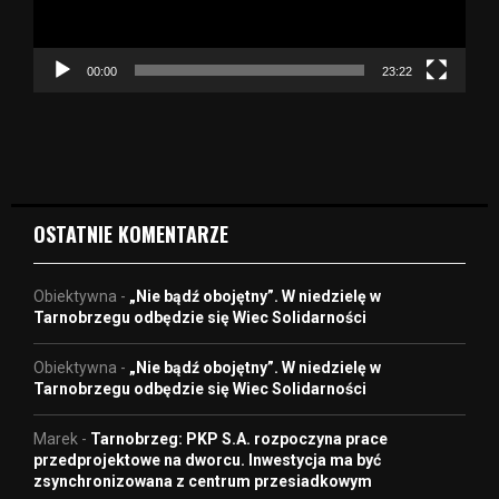
a
c
z
00:00
23:22
v
i
d
e
o
OSTATNIE KOMENTARZE
Obiektywna
-
„Nie bądź obojętny”. W niedzielę w
Tarnobrzegu odbędzie się Wiec Solidarności
Obiektywna
-
„Nie bądź obojętny”. W niedzielę w
Tarnobrzegu odbędzie się Wiec Solidarności
Marek
-
Tarnobrzeg: PKP S.A. rozpoczyna prace
przedprojektowe na dworcu. Inwestycja ma być
zsynchronizowana z centrum przesiadkowym