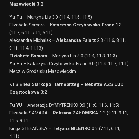
Mazowiecki 3:2
Yu Fu
– Martyna Lis 3:0 (11:4, 11:6, 11:5)
Elizabeta Samara –
Katarzyna Grzybowska-Franc
1:3
(11:7, 6:11, 7:11, 5:11)
Aleksandra Michalak –
Aleksandra Falarz
2:3 (11:6, 8:11,
9:11, 11:4, 11:13)
Elziabeta Samara
– Martyna Lis 3:0 (11:4, 11:3, 11:3)
Yu Fu
– Katarzyna Grzybowska-Franc 3:0 (11:4, 11:7, 11:1)
Mecz w Grodzisku Mazowieckim
KTS Enea Siarkopol Tarnobrzeg – Bebetto AZS UJD
Częstochowa 3:2
Fu YU
– Anastazja DYMYTRENKO 3:0 (11:6, 11:6, 11:5)
Elizabeta SAMARA –
Roksana ZAŁOMSKA
1:3 (9:11, 9:11,
11:5, 9:11)
Kinga STEFAŃŚKA –
Tetyana BILENKO
0:3 (7:11, 6:11,
4:11)