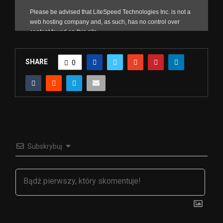
SHARE
0
Subskrybuj