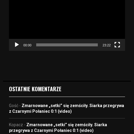
t
w
a
r
z
a
c
z
00:00
23:22
v
i
d
e
o
OSTATNIE KOMENTARZE
Gość
-
Zmarnowane „setki” się zemściły. Siarka przegrywa
z Czarnymi Połaniec 0:1 (video)
Kopacz
-
Zmarnowane „setki” się zemściły. Siarka
przegrywa z Czarnymi Połaniec 0:1 (video)