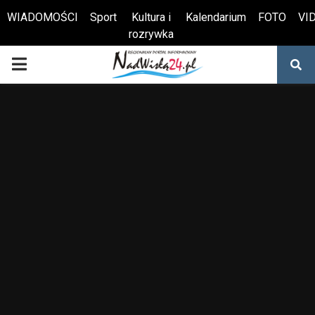
WIADOMOŚCI
Sport
Kultura i
Kalendarium
FOTO
VI
rozrywka
Otwórz pasek narzędzi
PRIMARY
MENU