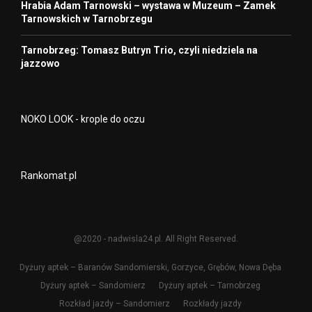
Hrabia Adam Tarnowski – wystawa w Muzeum – Zamek
Tarnowskich w Tarnobrzegu
Tarnobrzeg: Tomasz Butryn Trio, czyli niedziela na
jazzowo
NOKO LOOK - krople do oczu
Rankomat.pl
@2020 - nadwisla24.pl. All Right Reserved.
Dyżury aptek – Baranów Sandomierski, Gorzyce, Grębów, Nowa Dęba
Dyżury aptek – Sandomierz
Dyżury aptek – Tarnobrzeg
Rozkład jazdy – Sandomierz
Rozkłady jazdy