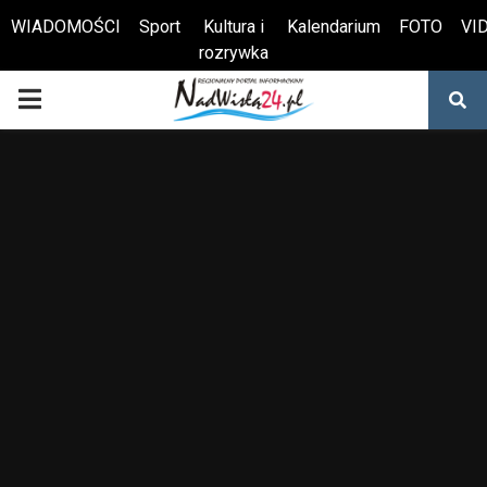
WIADOMOŚCI
Sport
Kultura i
Kalendarium
FOTO
VI
rozrywka
Otwórz pasek narzędzi
PRIMARY
MENU