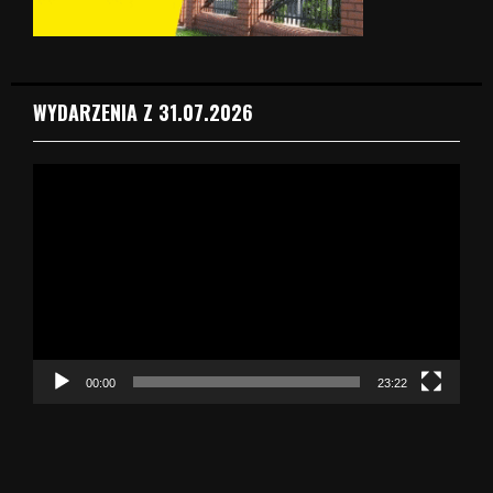
WYDARZENIA Z 31.07.2026
O
d
t
w
a
r
z
a
c
z
00:00
23:22
v
i
d
e