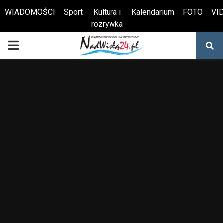
WIADOMOŚCI
Sport
Kultura i
Kalendarium
FOTO
VI
rozrywka
Otwórz pasek narzędzi
PRIMARY
MENU