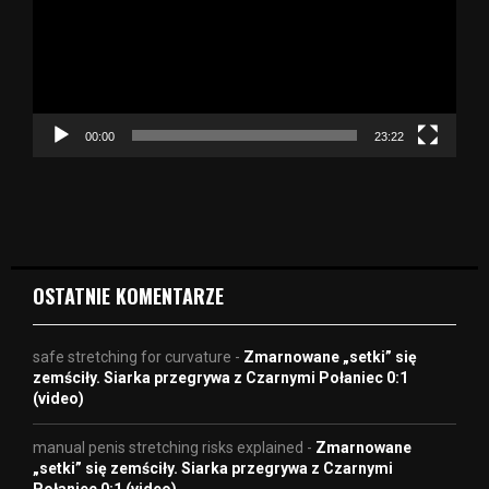
a
r
z
a
c
z
00:00
23:22
v
i
d
e
o
OSTATNIE KOMENTARZE
safe stretching for curvature
-
Zmarnowane „setki” się
zemściły. Siarka przegrywa z Czarnymi Połaniec 0:1
(video)
manual penis stretching risks explained
-
Zmarnowane
„setki” się zemściły. Siarka przegrywa z Czarnymi