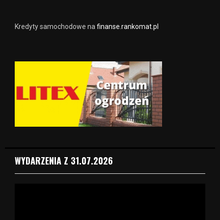
Kredyty samochodowe na
finanse.rankomat.pl
WYDARZENIA Z 31.07.2026
O
d
t
w