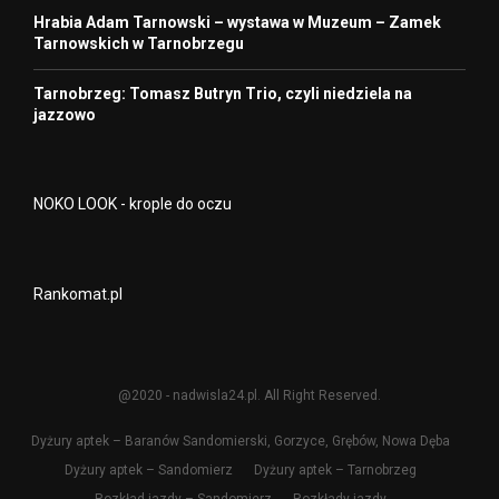
Hrabia Adam Tarnowski – wystawa w Muzeum – Zamek
Tarnowskich w Tarnobrzegu
Tarnobrzeg: Tomasz Butryn Trio, czyli niedziela na
jazzowo
NOKO LOOK - krople do oczu
Rankomat.pl
@2020 - nadwisla24.pl. All Right Reserved.
Dyżury aptek – Baranów Sandomierski, Gorzyce, Grębów, Nowa Dęba
Dyżury aptek – Sandomierz
Dyżury aptek – Tarnobrzeg