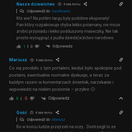
Nasze dziewictwo
4 lata temu
Odpowiedź do
handlowiec
Kto wie? Na pchlim targu były podobne eksponaty!
Pan który rozpakowuje chyba lekko połamany, nie może
zrobić przysiadu i lekko podduszony maseczką. Nie tak
prosto wyciągnąć z pudła dziedz(w)ictwo narodowe.
Odpowiedz
1
0
Mariusz
4 lata temu
Co się porobiło z tym portalem, kiedyś było spokojnie pod
postami, ewentualnie normalne dyskusje, a teraz za
każdym razem w komentarzach śmietnik, narzekanie i
wypowiedzi na niskim poziomie – przykre 🙁
Odpowiedz
6
-5
Gość
4 lata temu
Odpowiedź do
Mariusz
Bo w końcu ludzie przejrzeli na oczy… Dostrzegli to ze