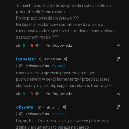
To niech to burmistrz teraz sprzeda i spłaci około 25
procent zadłużenia miasta .
Po co płacić odsetki kredytowe ???
Na koszt mieszkańców i podatników bawią się w
mecenasów sztuki i jeszcze te brednie o dziedzictwie i
zasłużonym rodzie ???
Odpowiedz
5
-8
inspektor
4 lata temu
Odpowiedź do
obywatel
masz jakieś swoje życie prywatne poza tym
pyerdoleniem w sekcji komentarzy? przecież jesteś
skończonym pierdołą, ciągle narzekanie, frustracja??
Odpowiedz
8
-3
obywatel
4 lata temu
Odpowiedź do
inspektor
Ha, ha, ha – frustracja , jak się nie wie co ( bo mordę
zatkały argumenty) to obraża na całego