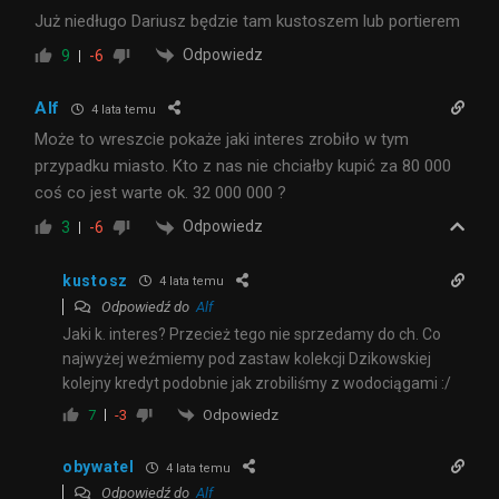
Już niedługo Dariusz będzie tam kustoszem lub portierem
Odpowiedz
9
-6
Alf
4 lata temu
Może to wreszcie pokaże jaki interes zrobiło w tym
przypadku miasto. Kto z nas nie chciałby kupić za 80 000
coś co jest warte ok. 32 000 000 ?
Odpowiedz
3
-6
kustosz
4 lata temu
Odpowiedź do
Alf
Jaki k. interes? Przecież tego nie sprzedamy do ch. Co
najwyżej weźmiemy pod zastaw kolekcji Dzikowskiej
kolejny kredyt podobnie jak zrobiliśmy z wodociągami :/
Odpowiedz
7
-3
obywatel
4 lata temu
Odpowiedź do
Alf