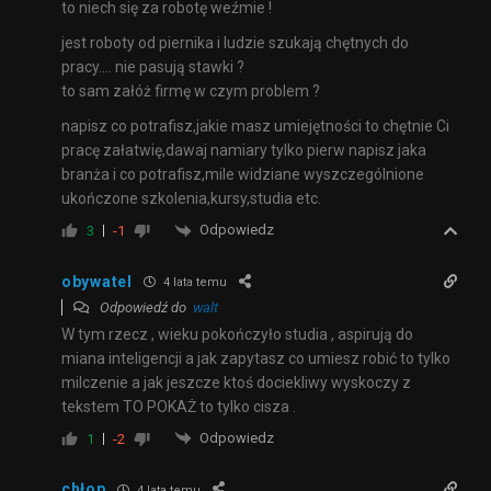
to niech się za robotę weźmie !
jest roboty od piernika i ludzie szukają chętnych do
pracy…. nie pasują stawki ?
to sam załóż firmę w czym problem ?
napisz co potrafisz,jakie masz umiejętności to chętnie Ci
pracę załatwię,dawaj namiary tylko pierw napisz jaka
branża i co potrafisz,mile widziane wyszczególnione
ukończone szkolenia,kursy,studia etc.
Odpowiedz
3
-1
obywatel
4 lata temu
Odpowiedź do
walt
W tym rzecz , wieku pokończyło studia , aspirują do
miana inteligencji a jak zapytasz co umiesz robić to tylko
milczenie a jak jeszcze ktoś dociekliwy wyskoczy z
tekstem TO POKAŻ to tylko cisza .
Odpowiedz
1
-2
chłop
4 lata temu