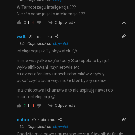
W Tarnobrzegu inteligencja ???
Nie rób sobie jaj jaka inteligencja ???
Odpowiedz
0
-6
walt
4 lata temu
Odpowiedź do
obywatel
inteligencja jak Ty obywatelu 🙂
mimo wszystko część kadry Siarkopolu to byli już
wykwalifikowani inżynierowie etc.
a i dzieci górników i innych robotników zdążyły
pokończyć studia więc może ktoś by się znalazł.
ja z chłopstwa i chamstwa to nie aspiruję nawet do
miana inteligencji 😛
Odpowiedz
2
-1
chłop
4 lata temu
Odpowiedź do
obywatel
Chodziło mi o pewną grupę społeczną. Słownik definiuje