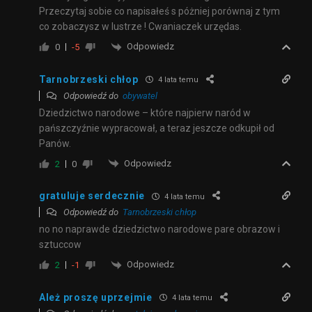
Przeczytaj sobie co napisałeś s póżniej porównaj z tym
co zobaczysz w lustrze ! Cwaniaczek urzędas.
Odpowiedz
0
-5
Tarnobrzeski chłop
4 lata temu
Odpowiedź do
obywatel
Dziedzictwo narodowe – które najpierw naród w
pańszczyźnie wypracował, a teraz jeszcze odkupił od
Panów.
Odpowiedz
2
0
gratuluje serdecznie
4 lata temu
Odpowiedź do
Tarnobrzeski chłop
no no naprawde dziedzictwo narodowe pare obrazow i
sztuccow
Odpowiedz
2
-1
Ależ proszę uprzejmie
4 lata temu