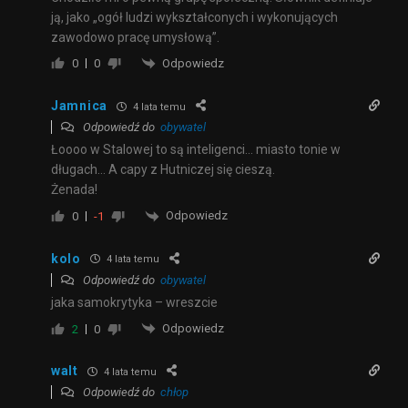
ją, jako „ogół ludzi wykształconych i wykonujących
zawodowo pracę umysłową”.
Odpowiedz
0
0
Jamnica
4 lata temu
Odpowiedź do
obywatel
Łoooo w Stalowej to są inteligenci… miasto tonie w
długach… A capy z Hutniczej się cieszą.
Żenada!
Odpowiedz
0
-1
kolo
4 lata temu
Odpowiedź do
obywatel
jaka samokrytyka – wreszcie
Odpowiedz
2
0
walt
4 lata temu
Odpowiedź do
chłop