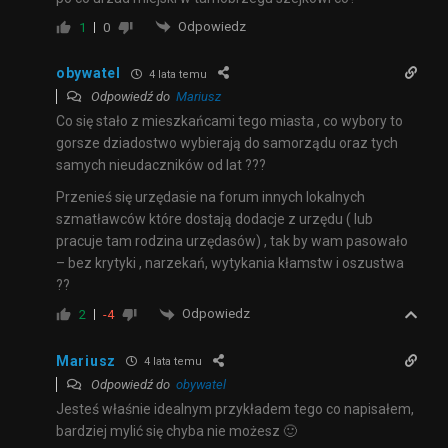
Odpowiedz
1
0
obywatel
4 lata temu
Odpowiedź do
Mariusz
Co się stało z mieszkańcami tego miasta , co wybory to
gorsze dziadostwo wybierają do samorządu oraz tych
samych nieudaczników od lat ???
Przenieś się urzędasie na forum innych lokalnych
szmatławców które dostają dodacje z urzędu ( lub
pracuje tam rodzina urzędasów) , tak by wam pasowało
– bez krytyki , narzekań, wytykania kłamstw i oszustwa
??
Odpowiedz
2
-4
Mariusz
4 lata temu
Odpowiedź do
obywatel
Jesteś właśnie idealnym przykładem tego co napisałem,
bardziej mylić się chyba nie możesz 🙂