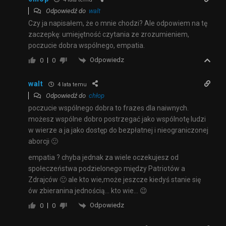
Odpowiedź do
walt
Czy ja napisałem, że o mnie chodzi? Ale odpowiem na tę
zaczepkę: umiejętność czytania ze zrozumieniem,
poczucie dobra wspólnego, empatia.
Odpowiedz
0
0
walt
4 lata temu
Odpowiedź do
chłop
poczucie wspólnego dobra to frazes dla naiwnych.
możesz wspólne dobro postrzegać jako wspólnotę ludzi
w wierze a ja jako dostęp do bezpłatnej i nieograniczonej
aborcji 🙂
empatia ? chyba jednak za wiele oczekujesz od
społeczeństwa podzielonego między Patriotów a
Zdrajców 🙂 ale kto wie,może jeszcze kiedyś stanie się
ów zbieranina jednością… kto wie… 😉
Odpowiedz
0
0