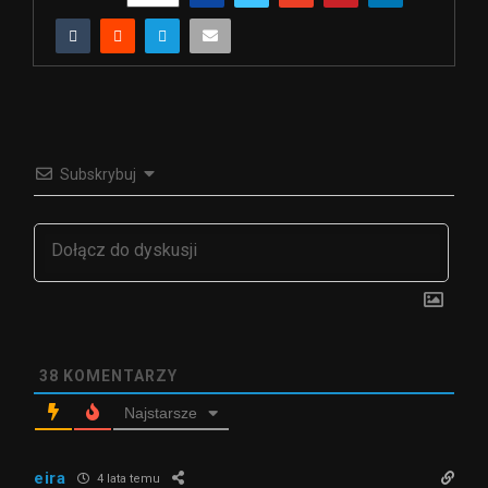
Subskrybuj
38
KOMENTARZY
Najstarsze
eira
4 lata temu