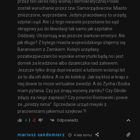
przez ten okres niby wolnej i demokratycznej Polski
zostali wyruchanie przez tzw. Samorządowców. Miasto
zniszczone, wyprzedane. Jedyni pracodawcy to urzędy,
szpital i sąd. Ale i z tego niewiele pozostanie bo sąd
okręgowy już do likwidacji tak samo jak szpitalne
Oddziały. Utrzymują was jeszcze siarkowi emeryci. Ale
jak długo? Z byłego miasta wojewódzkiego stajemy się
Baranowem z Zamkiem. Kolejni urzędasy
pozabezpieczani bo wysokie emeryturki będą no i jest
domek za kradzione albo działeczka nad zalewem.
Jeszcze tylko drogi doprowadzić a ludziom wcisnąć kit
ze to dla ich dobra. A co do kolekcji. Jak się ktoś w kraju o
niej dowie to może wirtualnie zwiedzi. A do Zycha i Bożka
mam pytania. Czy już znają wycenę zamku? Czy Glinśki
zdąży za niego zapłacić? Czy powróci Rostowski i powie
ze „pinidzy nima”. Sprzedacie urząd miejski z
pracownicami jakiemuś szejkowi ?!
Odpowiedz
4
-2
mariusz sandomierz
4 lata temu