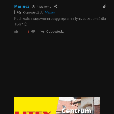
Mariusz
4 lata temu
Odpowiedź do
Marian
Pochwalisz się swoimi osiągnięciami i tym, co zrobiłeś dla
TBG? 🙂
Odpowiedz
1
-1