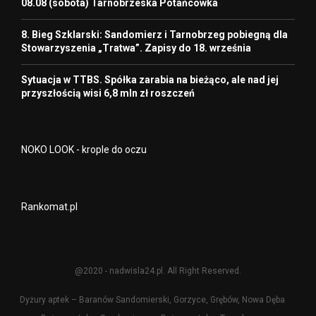
08.08 (sobota) Tarnobrzeska Potańcówka
8. Bieg Szklarski: Sandomierz i Tarnobrzeg pobiegną dla
Stowarzyszenia „Tratwa”. Zapisy do 18. września
Sytuacja w TTBS. Spółka zarabia na bieżąco, ale nad jej
przyszłością wisi 6,8 mln zł roszczeń
NOKO LOOK - krople do oczu
Rankomat.pl
@2020 - nadwisla24.pl. All Right Reserved.
Dyżury aptek – Baranów Sandomierski, Gorzyce, Grębów, Nowa Dęba