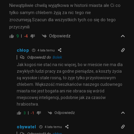
Niewątpliwie chwilą wyjątkowa w historii miasta ale Ci co
tylko samym chlebem żyją za nic tego nie
zrozumieją.Szacun dla wszystkich tych co się do tego
przyczynili
Odpowiedz
9
-4
chłop
4 lata temu
Odpowiedź do
Bolek
Jak kogoś nie stać na nic więcej, bo w mieście nie ma dla
zwykłych ludzi pracy za godne pieniądze, a koszty życia
są wysokie i stale rosną, to żyje tylko przysłowiowym
chlebem. Większość mieszkańców naszego cudownego
miasta nie jest bogata ani nie obraca się wśród
miejscowej inteligencji, podobnie jak za czasów
hrabiostwa.
Odpowiedz
3
-1
obywatel
4 lata temu
Odpowiedź do
chłop