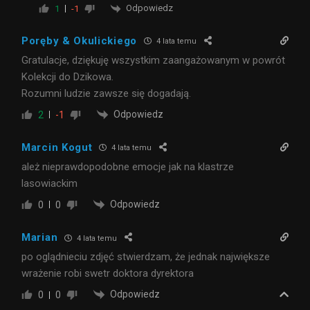
Odpowiedz
1
-1
Poręby & Okulickiego
4 lata temu
Gratulacje, dziękuję wszystkim zaangażowanym w powrót
Kolekcji do Dzikowa.
Rozumni ludzie zawsze się dogadają.
Odpowiedz
2
-1
Marcin Kogut
4 lata temu
ależ nieprawdopodobne emocje jak na klastrze
lasowiackim
Odpowiedz
0
0
Marian
4 lata temu
po oglądnieciu zdjęć stwierdzam, że jednak największe
wrażenie robi swetr doktora dyrektora
Odpowiedz
0
0