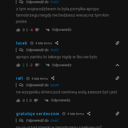
Odpowiedź do
Gość
z tym wojewodztwem to byla pomylka apropo
tarnobrzegu niegdy nie bedziesz wiecej niz tym kim
jestes
Odpowiedz
0
-4
lucek
4 lata temu
Odpowiedź do
Gość
apropo zamku to takiego nigdy w tbu nie bylo
Odpowiedz
2
-2
rafi
4 lata temu
Odpowiedź do
lucek
na wysypisku śmieci pod cwelową wolą zawsze był i jest
Odpowiedz
0
0
gratuluje serdecznie
4 lata temu
Odpowiedź do
Gość
po co urzad miejski w tarnobrzegu szejkowi co?