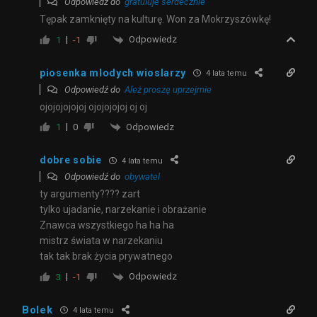
Odpowiedź do
gratuluje serdecznie
Tępak zamknięty na kulturę. Won za Mokrzyszówkę!
Odpowiedz
1
-1
piosenka mlodych wioslarzy
4 lata temu
Odpowiedź do
Ależ proszę uprzejmie
ojojojojojoj ojojojojoj oj oj
Odpowiedz
1
0
dobre sobie
4 lata temu
Odpowiedź do
obywatel
ty argumenty???? zart
tylko ujadanie, narzekanie i obrażanie
Znawca wszystkiego ha ha ha
mistrz świata w narzekaniu
tak tak brak życia prywatnego
Odpowiedz
3
-1
Bolek
4 lata temu