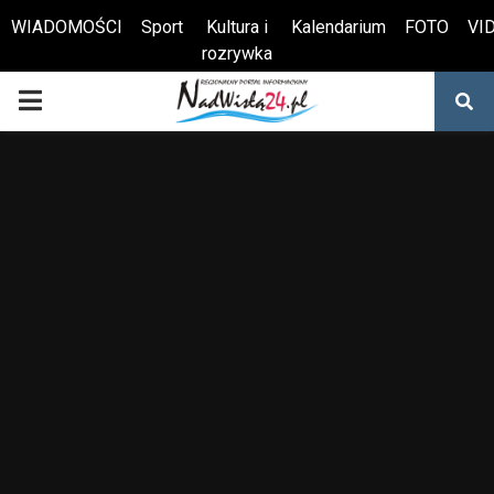
WIADOMOŚCI
Sport
Kultura i
Kalendarium
FOTO
VI
rozrywka
Otwórz pasek narzędzi
PRIMARY
MENU