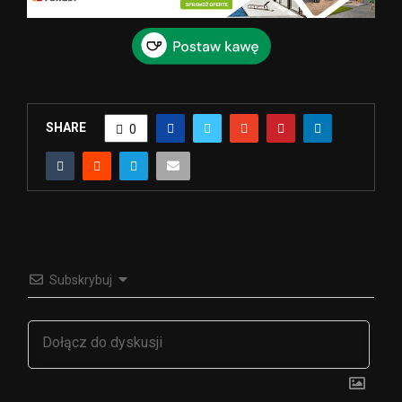
SHARE
0
Subskrybuj