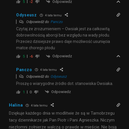
Odpowiedz
5
-2
Odyseusz
4 lata temu
Odpowiedź do
Panczo
Czytaj ze zrozumieniem – Owsiak jest za całkowitą
dobrowolnością aborcji bez względu na wady płodu.
Przecież dzisiejsze prawo daje możliwość usunięcia
matce chorego płodu
Odpowiedz
5
-6
Panczo
4 lata temu
Odpowiedź do
Odyseusz
Proszę o wiarygodne źródło dot. stanowiska Owsiaka.
Odpowiedz
1
0
Halina
4 lata temu
Dziękuje każdego dnia w modlitwie że są w Tarnobrzegu
tacy dziennikarze jak Pan Piotr i Pani Agnieszka. Niczym
niezłomni zołnierze walczą o prawde w mieście. Nie boją