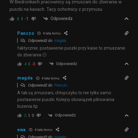
W Biedronkach pracownicy są zmuszani do zbierania w
puszki na kasach. Tacy ochotnicy z przymusu
Odpowiedz
6
-1
Panczo
4 lata temu
Odpowiedź do
magda
faktycznie. postawienie puszki przy kasie to zmuszanie
do zbierania 🙂
Odpowiedz
4
-3
magda
4 lata temu
Odpowiedź do
Panczo
A tak są zmuszani, chłopczyku to nie tylko samo
postawienie puszki. Kolejny obowiązek pilnowania
liczenia itp
Odpowiedz
2
0
ewa
4 lata temu
Odpowiedź do
magda