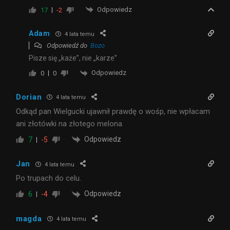
Odpowiedz
17
-2
Adam
4 lata temu
Odpowiedź do
Bozo
Pisze się „każe”, nie „karze”
Odpowiedz
0
0
Dorian
4 lata temu
Odkąd pan Wielgucki ujawnił prawdę o wośp, nie wpłacam
ani złotówki na złotego melona
Odpowiedz
7
-5
Jan
4 lata temu
Po trupach do celu.
Odpowiedz
6
-4
magda
4 lata temu