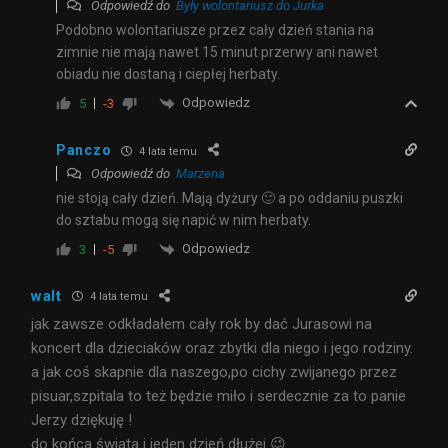
Odpowiedź do
Były wolontariusz do Jurka
Podobno wolontariusze przez cały dzień stania na
zimnie nie mają nawet 15 minut przerwy ani nawet
obiadu nie dostaną i ciepłej herbaty.
Odpowiedz
5
-3
Panczo
4 lata temu
Odpowiedź do
Marzena
nie stoją cały dzień. Mają dyżury 🙂 a po oddaniu puszki
do sztabu mogą się napić w nim herbaty.
Odpowiedz
3
-5
walt
4 lata temu
jak zawsze odkładałem cały rok by dać Jurasowi na
koncert dla dzieciaków oraz zbytki dla niego i jego rodziny.
a jak coś skapnie dla naszego,po cichy zwijanego przez
pisuar,szpitala to też będzie miło i serdecznie za to panie
Jerzy dziękuję !
do końca świata i jeden dzień dłużej 😉