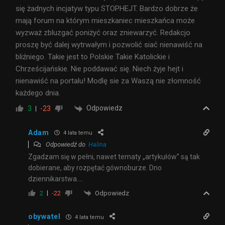
się żadnych incjatyw typu STOPHEJT. Bardzo dobrze że
mają forum na którym mieszkaniec mieszkańca może
wyzważ zbluzgać poniżyć oraz zniewarzyć. Redakcjo
proszę być dalej wytrwałym i pozwolić siać nienawiść na
bliźniego. Takie jest to Polskie Takie Katolickie i
Chrześcijańskie. Nie poddawać się. Niech żyje hejt i
nienawiść na portalu! Modlę sie za Waszą nie złomność
każdego dnia.
Odpowiedz
3
-23
Adam
4 lata temu
Odpowiedź do
Halina
Zgadzam się w pełni, nawet tematy „artykułów” są tak
dobierane, aby rozpętać gównoburze. Dno
dziennikarstwa….
Odpowiedz
2
-22
obywatel
4 lata temu