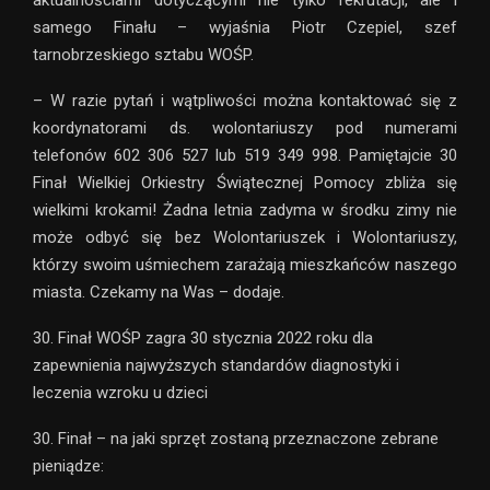
aktualnościami dotyczącymi nie tylko rekrutacji, ale i
samego Finału – wyjaśnia Piotr Czepiel, szef
tarnobrzeskiego sztabu WOŚP.
– W razie pytań i wątpliwości można kontaktować się z
koordynatorami ds. wolontariuszy pod numerami
telefonów 602 306 527 lub 519 349 998. Pamiętajcie 30
Finał Wielkiej Orkiestry Świątecznej Pomocy zbliża się
wielkimi krokami! Żadna letnia zadyma w środku zimy nie
może odbyć się bez Wolontariuszek i Wolontariuszy,
którzy swoim uśmiechem zarażają mieszkańców naszego
miasta. Czekamy na Was – dodaje.
30. Finał WOŚP zagra 30 stycznia 2022 roku dla
zapewnienia najwyższych standardów diagnostyki i
leczenia wzroku u dzieci
30. Finał – na jaki sprzęt zostaną przeznaczone zebrane
pieniądze: