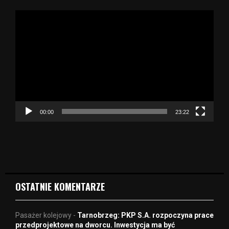
O
d
t
w
a
r
z
a
c
z
00:00
23:22
v
i
d
e
o
OSTATNIE KOMENTARZE
Pasażer kolejowy
-
Tarnobrzeg: PKP S.A. rozpoczyna prace
przedprojektowe na dworcu. Inwestycja ma być