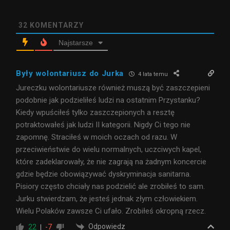
32
KOMENTARZY
Najstarsze
Były wolontariusz do Jurka
4 lata temu
Jureczku wolontariusze również muszą być zaszczepieni
podobnie jak podzieliłeś ludzi na ostatnim Przystanku?
Kiedy wpuściłeś tylko zaszczepionych a resztę
potraktowałeś jak ludzi II kategorii. Nigdy Ci tego nie
zapomnę. Straciłeś w moich oczach od razu. W
przeciwieństwie do wielu normalnych, uczciwych kapel,
które zadeklarowały, że nie zagrają na żadnym koncercie
gdzie będzie obowiązywać dyskryminacja sanitarna.
Pisiory często chciały nas podzielić ale zrobiłeś to sam.
Jurku stwierdzam, że jesteś jednak złym człowiekiem.
Wielu Polaków zawsze Ci ufało. Zrobiłeś okropną rzecz.
Odpowiedz
22
-7