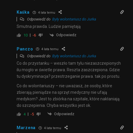
Kaśka
4 lata temu
Odpowiedź do
Były wolontariusz do Jurka
Smutna prawda. Ludzie pamiętają
Odpowiedz
10
-6
Panczo
4 lata temu
Odpowiedź do
Były wolontariusz do Jurka
Co do przystanku – weszło tam tylu niezaszczepionych
ilu mogło w świetle prawa. Reszta zaszczepiona. Gdzie
tu dyskryminacja? przestrzeganie prawa. tak po prostu.
Co do wolontariuszy – nie uważasz, że osoby, które
zbierają pieniądze na sprzęt medyczny nie ufają
medykom? Jest to zbiórka na szpitale, które nakłaniają
do szczepienia. Chyba wszystko jest ok.
Odpowiedz
4
-5
Marzena
4 lata temu