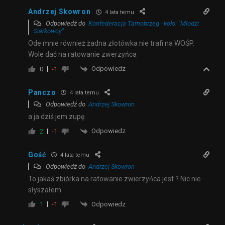
Andrzej Skowron
4 lata temu
Odpowiedź do
Konfederacja Tarnobrzeg - koło: "Mlodzi
Siarkowcy"
Ode mnie również żadna złotówka nie trafi na WOŚP.
Wole dać na ratowanie zwerzyńca
Odpowiedz
0
-1
Panczo
4 lata temu
Odpowiedź do
Andrzej Skowron
a ja dziś jem zupę.
Odpowiedz
2
-1
Gość
4 lata temu
Odpowiedź do
Andrzej Skowron
To jakaś zbiórka na ratowanie zwierzyńca jest ? Nic nie
słyszałem
Odpowiedz
1
-1