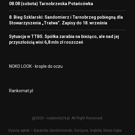
08.08 (sobota) Tarnobrzeska Potańcówka
8. Bieg Szklarski: Sandomierz i Tarnobrzeg pobiegną dla
Stowarzyszenia „Tratwa”. Zapisy do 18. września
Sytuacja w TTBS. Spółka zarabia na bieżąco, ale nad jej
przyszłością wisi 6,8 mln zł roszczeń
NOKO LOOK - krople do oczu
Rankomat.pl
@2020 - nadwisla24.pl. All Right Reserved.
Dyżury aptek – Baranów Sandomierski, Gorzyce, Grębów, Nowa Dęba