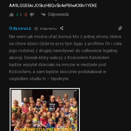
AA9LGGE6krJO5kzHBQv5b4ePBIwKX8v1YEKE
Odpowiedz
4
-5
Odyseusz
4 lata temu
Nie wiem jak można ufać komuś kto z jednej strony zbiera
na chore dzieci (dobrze przy tym żyjąc z profitów On i cała
jego rodzina) z drugiej nawoływać do całkowicie legalnej
aborcji. Owsiak który walczy z Kościołem Katolickim
będzie wysyłał dzieciaki na mrozie w niedziele pod
Kościołami, a sam będzie skocznie podskakiwał w
cieplutkim studiu tv – hipokryta