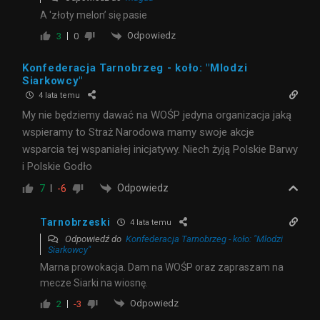
A 'złoty melon’ się pasie
Odpowiedz
3
0
Konfederacja Tarnobrzeg - koło: "Mlodzi
Siarkowcy"
4 lata temu
My nie będziemy dawać na WOŚP jedyna organizacja jaką
wspieramy to Straż Narodowa mamy swoje akcje
wsparcia tej wspaniałej inicjatywy. Niech żyją Polskie Barwy
i Polskie Godło
Odpowiedz
7
-6
Tarnobrzeski
4 lata temu
Odpowiedź do
Konfederacja Tarnobrzeg - koło: "Mlodzi
Siarkowcy"
Marna prowokacja. Dam na WOŚP oraz zapraszam na
mecze Siarki na wiosnę.
Odpowiedz
2
-3