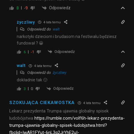
Odpowiedz
8
-9
życzliwy
4 lata temu
Odpowiedź do
walt
narkotyki dzieciom i brudasom na festiwalu będziesz
fundował ? 😀
Odpowiedz
6
-1
walt
4 lata temu
Odpowiedź do
życzliwy
dokładnie tak 🙂
Odpowiedz
3
0
SZOKUJĄCA CIEKAWOSTKA
4 lata temu
Lekarz prezydenta Trumpa ujawnia globalny spisek
ludobójstwa
https://rumble.com/volf6h-lekarz-prezydenta-
trumpa-ujawnia-globalny-spisek-ludobjstwa.html?
fbclid=IwAR1FYut-6nL3q2JrYhE2uI-