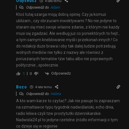
Odyseusz
4 lata temu
Odpowiedź do
Adam
Ktoś tutaj szarga moją dobrą opinię. Czy ja komuś
ubliżam , czy obrzucam inwektywami ? No nie jedyne to
staram się mieć swoje własne zdanie, z którym nie każdy
musi się zgadzać. Ale według już co poniektórych to hejt ,
a tym samym kneblowanie myśli i przekonań innych ! Co
do redakcji duże brawa i oby tak dalej ludzie potrzebują
wolnych mediów nie tylko z nazwy ale również z
poruszanych tematów tzw tabu albo nie poprawnych
politycznie , społecznie.
Odpowiedz
1
0
Bozo
4 lata temu
Odpowiedź do
Halina
A kto wam karze to czytać? Jak nie pasuje to zapraszam
na szmatławce typu tygodnik nadwiślański, echo dnia,
radio leliwa czyli tzw prostytutki dziennikarskie.
Nadwisla24.pl to jedyne rzetelne źródło informacji o tym
co dzieje się w regionie