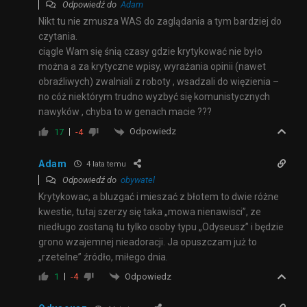
Odpowiedź do
Adam
Nikt tu nie zmusza WAS do zaglądania a tym bardziej do
czytania.
ciągle Wam się śnią czasy gdzie krytykować nie było
można a za krytyczne wpisy, wyrażania opinii (nawet
obraźliwych) zwalniali z roboty , wsadzali do więzienia –
no cóż niektórym trudno wyzbyć się komunistycznych
nawyków , chyba to w genach macie ???
Odpowiedz
17
-4
Adam
4 lata temu
Odpowiedź do
obywatel
Krytykowac, a bluzgać i mieszać z błotem to dwie różne
kwestie, tutaj szerzy się taka „mowa nienawisci”, ze
niedługo zostaną tu tylko osoby typu „Odyseusz” i będzie
grono wzajemnej nieadoracji. Ja opuszczam już to
„rzetelne” źródło, miłego dnia.
Odpowiedz
1
-4