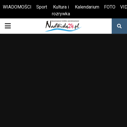
WIADOMOŚCI
Sport
Kultura i
Kalendarium
FOTO
VI
rozrywka
Otwórz pasek narzędzi
PRIMARY
MENU