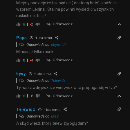
Miejmy nadzieję że tak będzie ( dostaną baty) a później
wzorem Lenina i Stalina powinni wysiedlić wszystkich
ruskich do Rosji !
Odpowiedz
8
-2
Papa
4 lata temu
Odpowiedź do
obywatel
Minusuje tylko rusek
Odpowiedz
0
-4
Łysy
4 lata temu
Odpowiedź do
Telewidz
Ty naprawdę jeszcze wierzysz w ta propagandę w tvp?
Odpowiedz
6
-6
Telewidz
4 lata temu
Odpowiedź do
Łysy
A skąd wiesz, którą telewizję oglądam?