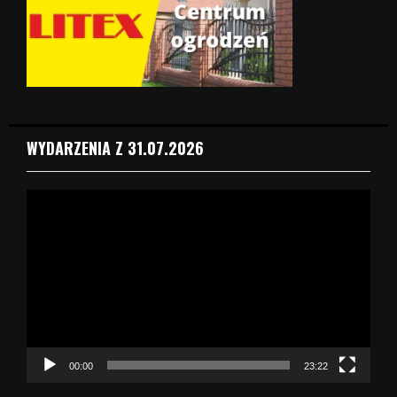
WYDARZENIA Z 31.07.2026
O
d
t
w
a
r
z
a
c
z
00:00
23:22
v