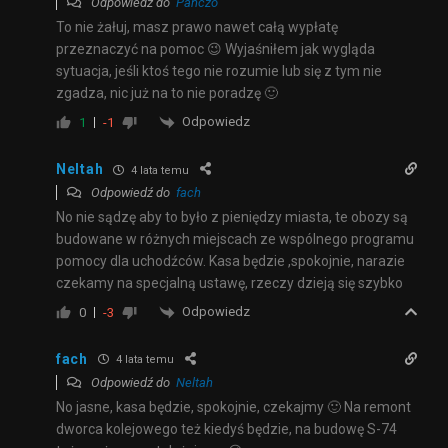
Odpowiedź do
Panczo
To nie żałuj, masz prawo nawet całą wypłatę
przeznaczyć na pomoc 😉 Wyjaśniłem jak wygląda
sytuacja, jeśli ktoś tego nie rozumie lub się z tym nie
zgadza, nic już na to nie poradzę 🙂
Odpowiedz
1
-1
Neltah
4 lata temu
Odpowiedź do
fach
No nie sądzę aby to było z pieniędzy miasta, te obozy są
budowane w różnych miejscach ze wspólnego programu
pomocy dla uchodźców. Kasa będzie ,spokojnie, narazie
czekamy na specjalną ustawę, rzeczy dzieją się szybko
Odpowiedz
0
-3
fach
4 lata temu
Odpowiedź do
Neltah
No jasne, kasa będzie, spokojnie, czekajmy 🙂 Na remont
dworca kolejowego też kiedyś będzie, na budowę S-74