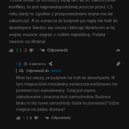
konfliktu, to jest najprawdopodobniej jeszcze przez 1,5
roku, kiedy to zgodnie z przepowiedniami wojna ma sie
zakończyć. A to oznacza że budynek już nigdy nie trafi do
dewelopera. Bardzo się cieszę i kibicuję Ukraińcom w tej
wojnie, musicie wygrać z ruskim najeźdźcą , Polska
zawsze za Ukrainą!
Odpowiedz
2
-2
:-)
4 lata temu
Odpowiedź do
Neltah
Mnie też cieszy, że budynek nie trafi do deweloperki. W
tym miejscu blok mieszkalny zwłaszcza wieŚżowiec nie
powinien być wybudowany. Tutaj jest ciasne
zabudowanie i znaczna ilość samochodów. Budowa
bloku to też nowe samochody. Gdzie to pomieścić? Gdzie
miejsce na zieleń, drzewa?
Odpowiedz
1
0