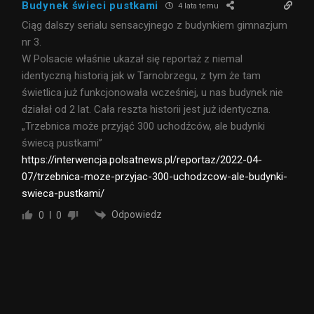
Budynek świeci pustkami
4 lata temu
Ciąg dalszy serialu sensacyjnego z budynkiem gimnazjum
nr 3.
W Polsacie właśnie ukazał się reportaż z niemal
identyczną historią jak w Tarnobrzegu, z tym że tam
świetlica już funkcjonowała wcześniej, u nas budynek nie
działał od 2 lat. Cała reszta historii jest już identyczna.
„Trzebnica może przyjąć 300 uchodźców, ale budynki
świecą pustkami”
https://interwencja.polsatnews.pl/reportaz/2022-04-
07/trzebnica-moze-przyjac-300-uchodzcow-ale-budynki-
swieca-pustkami/
Odpowiedz
0
0