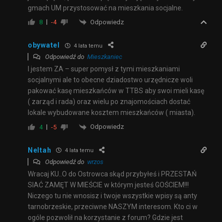
gmach UM przystosować na mieszkania socjalne.
Odpowiedz
8
-4
obywatel
4 lata temu
Odpowiedź do
Mieszkaniec
I jestem ZA – super pomysł z tymi mieszkaniami
socjalnymi ale to obecne dziadostwo urzędnicze woli
pakować kasę mieszkańców w TTBS aby swoi mieli kasę
( zarząd i rada) oraz wielu po znajomościach dostać
lokale wybudowane kosztem mieszkańców ( miasta).
Odpowiedz
4
-5
Neltah
4 lata temu
Odpowiedź do
wrzos
Wracaj KU..O do Ostrowca skąd przybyłeś i PRZESTAŃ
SIAĆ ZAMĘT W MIEŚCIE w którym jesteś GOŚCIEM!!!
Niczego tu nie wnosisz i twoje wszystkie wpisy są anty
tarnobrzeskie, przeciwne NASZYM interesom. Kto ci w
ogóle pozwolił na korzystanie z forum? Gdzie jest