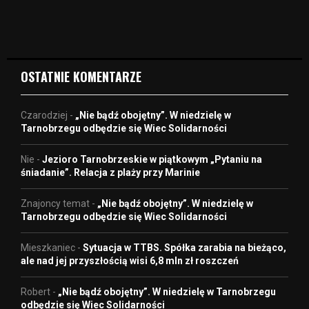
i
d
e
o
OSTATNIE KOMENTARZE
Czarodziej
-
„Nie bądź obojętny”. W niedzielę w
Tarnobrzegu odbędzie się Wiec Solidarności
Nie
-
Jezioro Tarnobrzeskie w piątkowym „Pytaniu na
śniadanie”. Relacja z plaży przy Marinie
Znajoncy temat
-
„Nie bądź obojętny”. W niedzielę w
Tarnobrzegu odbędzie się Wiec Solidarności
Mieszkaniec
-
Sytuacja w TTBS. Spółka zarabia na bieżąco,
ale nad jej przyszłością wisi 6,8 mln zł roszczeń
Robert
-
„Nie bądź obojętny”. W niedzielę w Tarnobrzegu
odbędzie się Wiec Solidarności