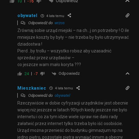
Odpowiedz
10
-16
obywatel
4 lata temu
Odpowiedź do
wrzos
Zrównaj sobie urząd miejski – na ch…j on potrzebny ! O ile
mniejsze koszty by były – nie trzeba by było utrzymywać
dziadostwa !
Pierd ..by trollu – wszystko robisz aby uzasadnić
sprzedaż przez urzędasów –
co jeszcze wam mało koryta ???
Odpowiedz
24
-7
Mieszkaniec
4 lata temu
Odpowiedź do
obywatel
Rzeczywiście w dobie cyfryzacji urzędników jest obecnie
więcej niż jeszcze w latach 90tych kiedy jeszcze nie było
internetu i co za tym idzie wiele spraw nie dało rady
załatwić przez internet tylko trzeba było iść osobiście.
Urząd można przenieść do budynku gimnazjum np.na
jedno piętro, pozostałe piętra wynająć innym a obecny