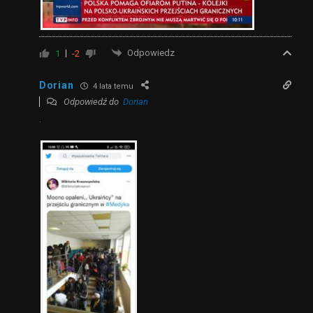
Odpowiedz
1
-2
Dorian
4 lata temu
Odpowiedź do
Dorian
.