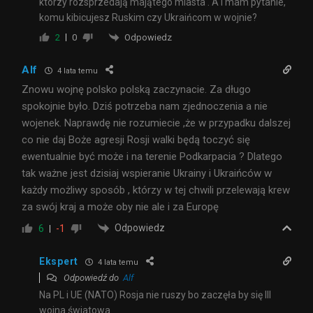
którzy rozsprzedają majątego miasta . A i mam pytanie,
komu kibicujesz Ruskim czy Ukraińcom w wojnie?
Odpowiedz
2
0
Alf
4 lata temu
Znowu wojnę polsko polską zaczynacie. Za długo
spokojnie było. Dziś potrzeba nam zjednoczenia a nie
wojenek. Naprawdę nie rozumiecie ,że w przypadku dalszej
co nie daj Boże agresji Rosji walki będą toczyć się
ewentualnie być może i na terenie Podkarpacia ? Dlatego
tak ważne jest dzisiaj wspieranie Ukrainy i Ukraińców w
każdy możliwy sposób , którzy w tej chwili przelewają krew
za swój kraj a może oby nie ale i za Europę
Odpowiedz
6
-1
Ekspert
4 lata temu
Odpowiedź do
Alf
Na PL i UE (NATO) Rosja nie ruszy bo zaczęła by się III
wojna światowa.