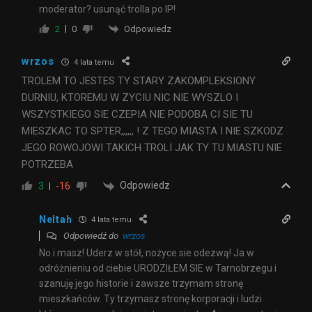
moderator? usunąć trolla po IP!
Odpowiedz
2
0
wrzos
4 lata temu
TROLEM TO JESTES TY STARY ZAKOMPLEKSIONY
DURNIU, KTOREMU W ZYCIU NIC NIE WYSZLO I
WSZYSTKIEGO SIE CZEPIA NIE PODOBA CI SIE TU
MIESZKAC TO SPTER,,,,,, ! Z TEGO MIASTA I NIE SZKODZ
JEGO ROWOJOWI TAKICH TROLI JAK TY TU MIASTU NIE
POTRZEBA
Odpowiedz
3
-16
Neltah
4 lata temu
Odpowiedź do
wrzos
No i masz! Uderz w stół, nożyce sie odezwą! Ja w
odróżnieniu od ciebie URODZIŁEM SIE w Tarnobrzegu i
szanuję jego historie i zawsze trzymam stronę
mieszkańców. Ty trzymasz stronę korporacji i ludzi