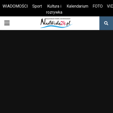
WIADOMOŚCI
Sport
Kultura i
Kalendarium
FOTO
VI
rozrywka
Otwórz pasek narzędzi
PRIMARY
MENU