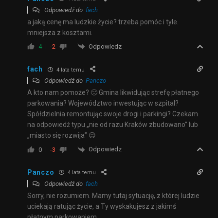
Odpowiedź do
fach
a jaką cenę ma ludzkie życie? trzeba pomóc i tyle.
mniejsza z kosztami.
Odpowiedz
4
-2
fach
4 lata temu
Odpowiedź do
Panczo
A kto nam pomoże? 🙂 Gmina likwidując strefę płatnego
parkowania? Województwo inwestując w szpital?
Spółdzielnia remontując swoje drogi i parkingi? Czekam
na odpowiedź typu „nie od razu Kraków zbudowano” lub
„miasto się rozwija” 😉
Odpowiedz
0
-3
Panczo
4 lata temu
Odpowiedź do
fach
Sorry, nie rozumiem. Mamy tutaj sytuację, z której ludzie
uciekają ratując życie, a Ty wyskakujesz z jakimś
płatnym parkowaniem.