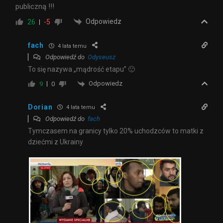
publiczną !!!
Odpowiedz
26
-5
fach
4 lata temu
Odpowiedź do
Odyseusz
To się nazywa „mądrość etapu” 🙂
Odpowiedz
9
0
Dorian
4 lata temu
Odpowiedź do
fach
Tymczasem na granicy tylko 20% uchodzców to matki z
dziećmi z Ukrainy