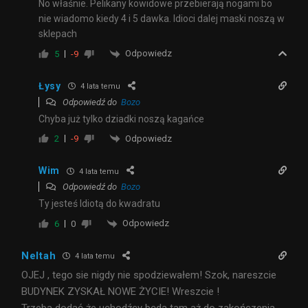
No właśnie. Pelikany kowidowe przebierają nogami bo
nie wiadomo kiedy 4 i 5 dawka. Idioci dalej maski noszą w
sklepach
Odpowiedz
5
-9
Łysy
4 lata temu
Odpowiedź do
Bozo
Chyba już tylko dziadki noszą kagańce
Odpowiedz
2
-9
Wim
4 lata temu
Odpowiedź do
Bozo
Ty jesteś Idiotą do kwadratu
Odpowiedz
6
0
Neltah
4 lata temu
OJEJ , tego sie nigdy nie spodziewałem! Szok, nareszcie
BUDYNEK ZYSKAŁ NOWE ŻYCIE! Wreszcie !
Trzeba dodać że uchodźcy będą tam aż do zakończenia