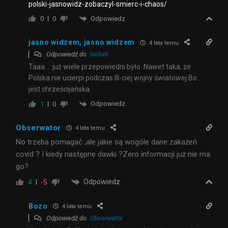
polski-jasnowidz-zobaczyl-smierc-i-chaos/
Odpowiedz
0
0
jasno widzem, jasno widzem
4 lata temu
Odpowiedź do
Neltah
Taaa…. już wiele przepowiedni było. Nawet taka, że
Polska nie ucierpi podczas III-ciej wojny światowej.Bo…
jest chrześcijańska.
Odpowiedz
1
0
Obserwator
4 lata temu
No trzeba pomagać ,ale jakie są wogóle dane zakażeń
covid ? I kiedy następne dawki ?Zero informacji już nie ma
go?
Odpowiedz
4
-5
Bozo
4 lata temu
Odpowiedź do
Obserwator