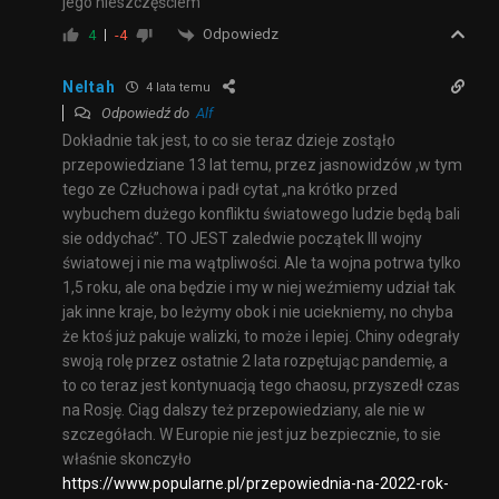
jego nieszczęściem
Odpowiedz
4
-4
Neltah
4 lata temu
Odpowiedź do
Alf
Dokładnie tak jest, to co sie teraz dzieje zostąło
przepowiedziane 13 lat temu, przez jasnowidzów ,w tym
tego ze Człuchowa i padł cytat „na krótko przed
wybuchem dużego konfliktu światowego ludzie będą bali
sie oddychać”. TO JEST zaledwie początek III wojny
światowej i nie ma wątpliwości. Ale ta wojna potrwa tylko
1,5 roku, ale ona będzie i my w niej weźmiemy udział tak
jak inne kraje, bo leżymy obok i nie uciekniemy, no chyba
że ktoś już pakuje walizki, to może i lepiej. Chiny odegrały
swoją rolę przez ostatnie 2 lata rozpętując pandemię, a
to co teraz jest kontynuacją tego chaosu, przyszedł czas
na Rosję. Ciąg dalszy też przepowiedziany, ale nie w
szczegółach. W Europie nie jest juz bezpiecznie, to sie
właśnie skonczyło
https://www.popularne.pl/przepowiednia-na-2022-rok-