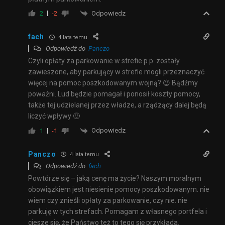
Odpowiedz
2
-2
fach
4 lata temu
Odpowiedź do
Panczo
Czyli opłaty za parkowanie w strefie p.p. zostały
zawieszone, aby parkujący w strefie mogli przeznaczyć
więcej na pomoc poszkodowanym wojną? 😉 Bądźmy
poważni. Lud będzie pomagał i ponosił koszty pomocy,
także tej udzielanej przez władze, a rządzący dalej będą
liczyć wpływy 🙂
Odpowiedz
1
-1
Panczo
4 lata temu
Odpowiedź do
fach
Powtórze się – jaką cenę ma życie? Naszym moralnym
obowiązkiem jest niesienie pomocy poszkodowanym. nie
wiem czy znieśli opłaty za parkowanie, czy nie. nie
parkuję w tych strefach. Pomagam z własnego portfela i
ciesze się, że Państwo też to tego się przykłada.