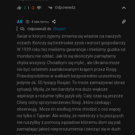
Odpowiedz
2
-2
Alf
4 lata temu
Odpowiedź do
Ekspert
Świat w którym żyjemy zmienia się właśnie na naszych
oczach. Kończy się beztroskie życie i wzrost gospodarczy
W 1939 roku też mieliśmy gwarancje i mieliśmy guzika od
munduru nie oddać. Jak to się skończyło pamiętamy
chyba wszyscy. Chciałbym się mylić , ale Ukraina może
nie być ostatnim zaatakowanym krajem przez Rosję.
Prawdopodobnie w walkach bezpośrednio uczestniczy
jedynie ok. 50 tysięcy Rosjan. To może zamazywać obraz
sytuacji. Myślę ,że ten bandyta ma dużo większe
aspiracje a rozumie tylko język siły. Cały czas są jeszcze
Chiny cichy sprzymierzeniec Rosji , które czekają i
obserwują . Może im według mnie chodzić o coś więcej
niż tylko o Tajwan. Ale widzę ,że niektórzy z tu piszących
nie ruszyliby z pomocą sąsiadowi któremu dom się pali
pamiętając jakieś nieporozumienia i ciesząc się w duch