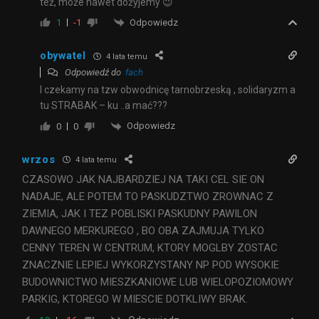
też, może nawet dożyjemy 😉
Odpowiedz
1
-1
obywatel
4 lata temu
Odpowiedź do
fach
I czekamy na tzw obwodnicę tarnobrzeską , solidaryzm a
tu STRABAK – ku ..a mać???
Odpowiedz
0
0
wrzos
4 lata temu
CZASOWO JAK NAJBARDZIEJ NA TAKI CEL SIE ON
NADAJE, ALE POTEM TO PASKUDZTWO ZROWNAC Z
ZIEMIA, JAK I TEZ POBLISKI PASKUDNY PAWILON
DAWNEGO MERKUREGO , BO OBA ZAJMUJA TYLKO
CENNY TEREN W CENTRUM, KTORY MOGLBY ZOSTAC
ZNACZNIE LEPIEJ WYKORZYSTANY NP POD WYSOKIE
BUDOWNICTWO MIESZKANIOWE LUB WIELOPOZIOMOWY
PARKIG, KTOREGO W MIESCIE DOTKLIWY BRAK.