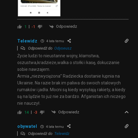
Odpowiedz
1
-1
Telewidz
4 lata temu
Odpowiedź do
Odyseusz
Życie ludzi to nieustanne wojny, kłamstwa,
oszustwa,kradzieże,walka o stołki i kasę, dokuczanie
sobie nawzajem.
Armia „niezwyciężona” Radziecka dostanie łupnia na
Ukrainie. Na razie brak im paliwa do swoich stalowych
rumaków i jadła. Mocni są kiedy wysyłają rakiety, a kiedy
są na lądzie to już nie za bardzo. Afganistan ich niczego
nie nauczył.
Odpowiedz
14
-3
obywatel
4 lata temu
Odpowiedź do
Telewidz