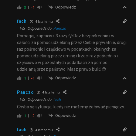
Odpowiedz
3
-1
fach
4 lata temu
Odpowiedź do
Panczo
Pomagaj, zapłacisz 3 razy 🙂 Raz bezpośrednio i w
całości za pomoc udzielaną przez Ciebie prywatnie, drugi
raz pośrednio i częściowo w podatkach lokalnych za
pomoc udzielaną przez gminę i trzeci raz pośrednio i
częściowo w pozostałych podatkach za pomoc
udzielaną przez państwo. Masz prawo bulić 😉
Odpowiedz
1
-1
Panczo
4 lata temu
Odpowiedź do
fach
Chyba są sytuacje, kiedy nie możemy żałować pieniędzy.
Odpowiedz
1
-2
fach
4 lata temu