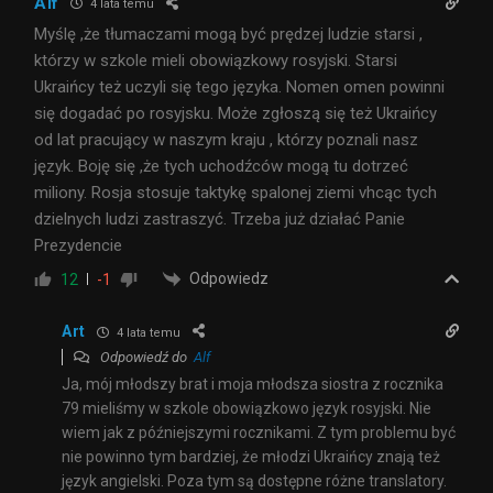
Alf
4 lata temu
Myślę ,że tłumaczami mogą być prędzej ludzie starsi ,
którzy w szkole mieli obowiązkowy rosyjski. Starsi
Ukraińcy też uczyli się tego języka. Nomen omen powinni
się dogadać po rosyjsku. Może zgłoszą się też Ukraińcy
od lat pracujący w naszym kraju , którzy poznali nasz
język. Boję się ,że tych uchodźców mogą tu dotrzeć
miliony. Rosja stosuje taktykę spalonej ziemi vhcąc tych
dzielnych ludzi zastraszyć. Trzeba już działać Panie
Prezydencie
Odpowiedz
12
-1
Art
4 lata temu
Odpowiedź do
Alf
Ja, mój młodszy brat i moja młodsza siostra z rocznika
79 mieliśmy w szkole obowiązkowo język rosyjski. Nie
wiem jak z późniejszymi rocznikami. Z tym problemu być
nie powinno tym bardziej, że młodzi Ukraińcy znają też
język angielski. Poza tym są dostępne różne translatory.