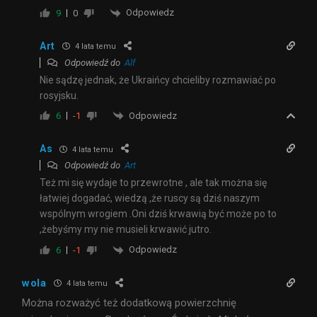
Odpowiedz
9
0
Art
4 lata temu
Odpowiedź do
Alf
Nie sądzę jednak, że Ukraińcy chcieliby rozmawiać po
rosyjsku.
Odpowiedz
6
-1
As
4 lata temu
Odpowiedź do
Art
Też mi się wydaje to przewrotne , ale tak można się
łatwiej dogadać, wiedzą ,że ruscy są dziś naszym
wspólnym wrogiem .Oni dziś krwawią być może po to
,żebyśmy my nie musieli krwawić jutro.
Odpowiedz
6
-1
wola
4 lata temu
Można rozważyć też dodatkową powierzchnię