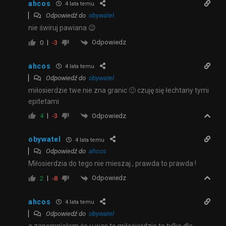
ahcos
4 lata temu
Odpowiedź do
obywatel
nie świruj pawiana 😉
Odpowiedz
0
-3
ahcos
4 lata temu
Odpowiedź do
obywatel
miłosierdzie twe nie zna granic 🙂 czuję się łechtany tymi
epitetami
Odpowiedz
4
-3
obywatel
4 lata temu
Odpowiedź do
ahcos
Miłosierdzia do tego nie mieszaj , prawda to prawda !
Odpowiedz
2
-8
ahcos
4 lata temu
Odpowiedź do
obywatel
a zapomniałem że u was to miłosierdzie to tylko dla