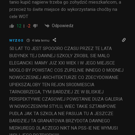
tanio kupić najpierw trzeba go zohydzić mieszkańcom, a
przecież to świte miejsce do wykorzystania choćby na
cele WOT
Odpowiedz
12
-2
wrzos
4 lata temu
50 LAT TO JEST SPOOORO CZASU PRZEZ TE LATA
BUDYNEK TEJ DAWNEJ SZKOLY ZROBIL SIE MALO
ELEGANCKI. MAMY JUZ XXI WIEK I W JEGO MIEJSCE
MOGLO BY POWSTAC COS ZUPELNIE INNEGO O MODNEJ
NOWOCZESNEJ ARCHITEKTURZE CO ZDECYDOWANIE
UPIEKSZALOBY TEN REJON SRODMIESCIA
TARNOBRZEGA, TYM BARDZIEJ ZE W BLISKIEJ
PERSPEKTYWIE CZASOWEJ POWSTANIE DUZA GALERIA
W NOWOCZESNYM STYLU, WIEC TAKIE SZTAMPOWE
PUDLA JAK TA SZKOLA NIE PASUJA TU A JESZCZE
BARDZIEJ TA GRANATOWA BRZYDOTA DAWNEGO
MERKUREGO. DLACZEGO NIKT NA PSS-IE NIE WYMUSI