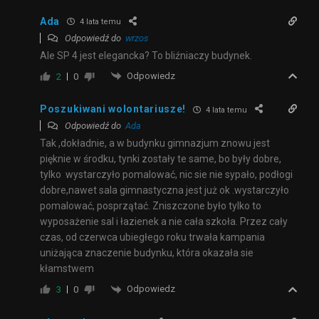
Ada
4 lata temu
Odpowiedź do
wrzos
Ale SP 4 jest elegancka? To bliźniaczy budynek.
Odpowiedz
2
0
Poszukiwani wolontariusze!
4 lata temu
Odpowiedź do
Ada
Tak ,dokładnie, a w budynku gimnazjum znowu jest
pięknie w środku, tynki zostały te same, bo były dobre,
tylko wystarczyło pomalować, nic sie nie sypało, podłogi
dobre,nawet sala gimnastyczna jest już ok .wystarczyło
pomalować, posprzątać. Zniszczone było tylko to
wyposażenie sal i łazienek a nie cała szkoła. Przez cały
czas, od czerwca ubiegłego roku trwała kampania
uniżająca znaczenie budynku, która okazała sie
kłamstwem
Odpowiedz
3
0