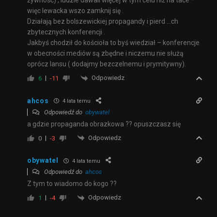
żywność) , ludzie dawali więcej w tym celu niż na tace –
więc lewacka wszo zamknij się .
Działają bez bolszewickiej propagandy i pierd …ch
zbytecznych konferencji .
Jakbyś chodził do kościoła to byś wiedział – konferencje
w obecności mediów są zbędne i niczemu nie służą
oprócz lansu ( dodajmy bezczelnemu i prymitywny).
Odpowiedz
6
-11
ahcos
4 lata temu
Odpowiedź do
obywatel
a gdzie propaganda obrazkowa ?? opuszczasz się
Odpowiedz
0
-3
obywatel
4 lata temu
Odpowiedź do
ahcos
Z tym to wiadomo do kogo ??
Odpowiedz
1
-4