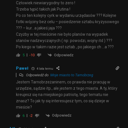
Człowiek niewiarygodny to zero !
Trzeba tępić takich jak Putina !
Po co ten kolejny cyrk w wydaniu urzędasów ??? Kolejne
fotki wójciny bez celu – posiedzenie sztabu kryzysowego
??? – kur…a jakieś jaja ???
Czyżby w tej mieścinie nie było planów na wypadek
stanów nadzwyczajnych ( np: powodzi, wojny itd ) ???
Po kiego w takim razie jest sztab , po jakiego ch …a ???
Odpowiedz
5
-10
Paweł
4 lata temu
Odpowiedź do
Moje miasto to Tarnobrzeg
Jestem Tarnobrzeżaninem, co prawda nie pracuję w
urzędzie, sądzie itp., ale jestem z tego miasta. A ty, który
kreujesz się na miejskiego patriotę, tego tematu nie
znasz? To jak ty się interesujesz tym, co się dzieje w
mieście?
Odpowiedz
6
-2