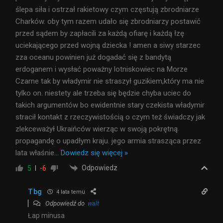
ślepa siła i ostrzał rakietowy czym częstują zbrodniarze
Charków. oby tym razem udało się zbrodniarzy postawić
przed sądem by zapłacili za każdą ofiarę i każdą łzę
uciekającego przed wojną dziecka ! amen a siwy starzec
zza oceanu powinien już dogadać się z bandytą
erdoganem i wysłać poważny lotniskowiec na Morze
Czarne tak by władymir nie straszył guzikiem,który ma nie
tylko on. niestety ale trzeba się będzie chyba uciec do
takich argumentów bo ewidentnie stary czekista władymir
stracił kontakt z rzeczywistością o czym też świadczy jak
zlekceważył Ukraińców wierząc w swoją pokrętną
propagandę o upadłym kraju. jego armia strasząca przez
lata właśnie
…
Dowiedz się więcej »
Odpowiedz
5
-6
Tbg
4 lata temu
Odpowiedź do
walt
Łap minusa