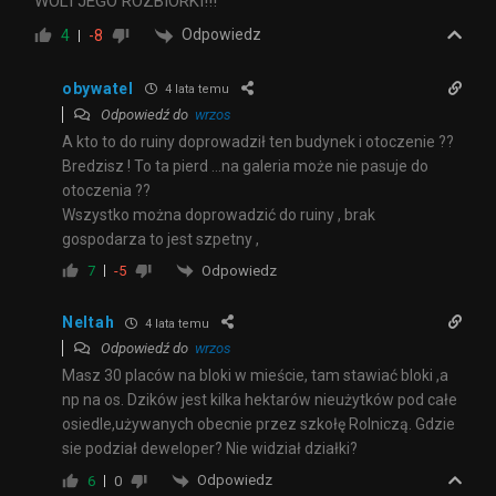
WOLI JEGO ROZBIORKI!!!
Odpowiedz
4
-8
obywatel
4 lata temu
Odpowiedź do
wrzos
A kto to do ruiny doprowadził ten budynek i otoczenie ??
Bredzisz ! To ta pierd …na galeria może nie pasuje do
otoczenia ??
Wszystko można doprowadzić do ruiny , brak
gospodarza to jest szpetny ,
Odpowiedz
7
-5
Neltah
4 lata temu
Odpowiedź do
wrzos
Masz 30 placów na bloki w mieście, tam stawiać bloki ,a
np na os. Dzików jest kilka hektarów nieużytków pod całe
osiedle,używanych obecnie przez szkołę Rolniczą. Gdzie
sie podział deweloper? Nie widział działki?
Odpowiedz
6
0