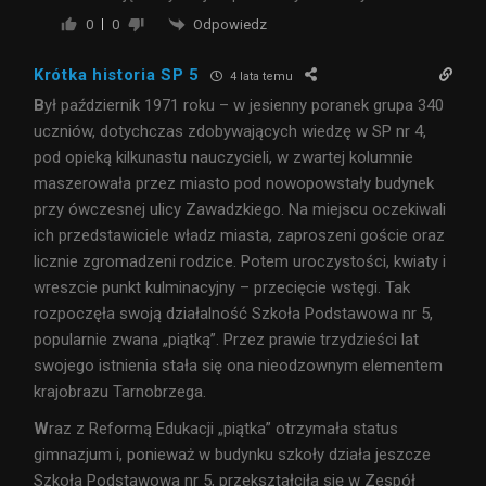
Odpowiedz
0
0
Krótka historia SP 5
4 lata temu
B
ył październik 1971 roku – w jesienny poranek grupa 340
uczniów, dotychczas zdobywających wiedzę w SP nr 4,
pod opieką kilkunastu nauczycieli, w zwartej kolumnie
maszerowała przez miasto pod nowopowstały budynek
przy ówczesnej ulicy Zawadzkiego. Na miejscu oczekiwali
ich przedstawiciele władz miasta, zaproszeni goście oraz
licznie zgromadzeni rodzice. Potem uroczystości, kwiaty i
wreszcie punkt kulminacyjny – przecięcie wstęgi. Tak
rozpoczęła swoją działalność Szkoła Podstawowa nr 5,
popularnie zwana „piątką”. Przez prawie trzydzieści lat
swojego istnienia stała się ona nieodzownym elementem
krajobrazu Tarnobrzega.
W
raz z Reformą Edukacji „piątka” otrzymała status
gimnazjum i, ponieważ w budynku szkoły działa jeszcze
Szkoła Podstawowa nr 5, przekształciła się w Zespół