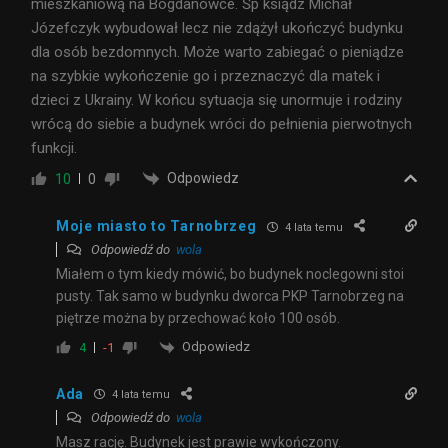
mieszkaniową na Bogdanówce. Śp ksiądz Michał
Józefczyk wybudował lecz nie zdążył ukończyć budynku
dla osób bezdomnych. Może warto zabiegać o pieniądze
na szybkie wykończenie go i przeznaczyć dla matek i
dzieci z Ukrainy. W końcu sytuacja się unormuje i rodziny
wrócą do siebie a budynek wróci do pełnienia pierwotnych
funkcji.
Odpowiedz
10
0
Moje miasto to Tarnobrzeg
4 lata temu
Odpowiedź do
wola
Miałem o tym kiedy mówić, bo budynek noclegowni stoi
pusty. Tak samo w budynku dworca PKP Tarnobrzeg na
piętrze można by przechować koło 100 osób.
Odpowiedz
4
-1
Ada
4 lata temu
Odpowiedź do
wola
Masz rację. Budynek jest prawie wykończony.