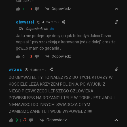
kontrakt ?
Odpowiedz
1
-1
obywatel
4 lata temu
Odpowiedź do
As
Ja tu nie podejmuje decyzji i jak to kiedyś Julcio Cezio
napisał ” psy szczekają a karawana jedzie dalej” oraz że
gow…o mam do gadania .
Odpowiedz
0
-3
wrzos
4 lata temu
DO OBYWATEL TY TO NALEZYSZ DO TYCH, KTORZY W
KOSCIELE LEZA KRZYZEM POL DNIA, PO WYJCIU Z
NIEGO PIERWSZEGO LEPSZEGO CZLOWIEKA
POWIESILBYS NA ROZANCU TYLE W TOBIE JEST JADU I
NIENAWISCI DO INNYCH. SWIADCZA OTYM
ZAMIESZCZANE TU TWOJE WYPOWIEDZI!!!!
Odpowiedz
9
-7