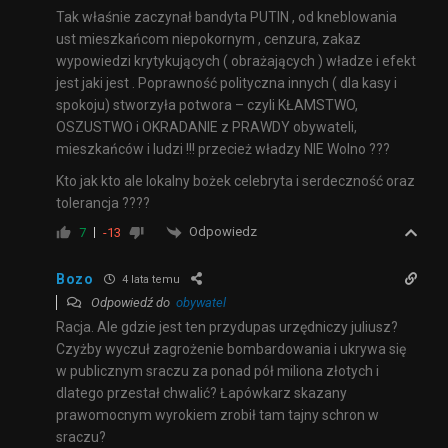
Tak właśnie zaczynał bandyta PUTIN , od kneblowania
ust mieszkańcom niepokornym , cenzura, zakaz
wypowiedzi krytykujących ( obrażających ) władze i efekt
jest jaki jest . Poprawność polityczna innych ( dla kasy i
spokoju) stworzyła potwora – czyli KŁAMSTWO,
OSZUSTWO i OKRADANIE z PRAWDY obywateli,
mieszkańców i ludzi !!! przecież władzy NIE Wolno ???
Kto jak kto ale lokalny bożek celebryta i serdeczność oraz
tolerancja ????
Odpowiedz
7
-13
Bozo
4 lata temu
Odpowiedź do
obywatel
Racja. Ale gdzie jest ten przydupas urzędniczy juliusz?
Czyżby wyczuł zagrożenie bombardowania i ukrywa się
w publicznym sraczu za ponad pół miliona złotych i
dlatego przestał chwalić? Łapówkarz skazany
prawomocnym wyrokiem zrobił tam tajny schron w
sraczu?