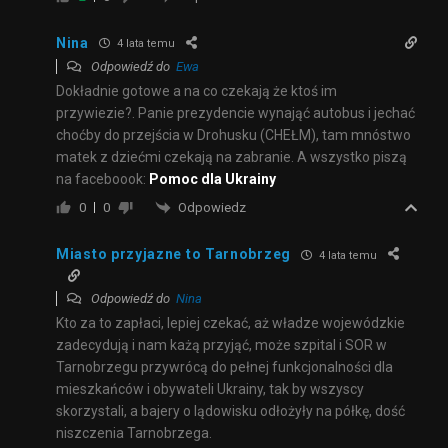
Nina
4 lata temu
Odpowiedź do
Ewa
Dokładnie gotowe a na co czekają że ktoś im
przywiezie?. Panie prezydencie wynająć autobus i jechać
choćby do przejścia w Drohusku (CHEŁM), tam mnóstwo
matek z dziećmi czekają na zabranie. A wszystko piszą
na faceboook:
Pomoc dla Ukrainy
Odpowiedz
0
0
Miasto przyjazne to Tarnobrzeg
4 lata temu
Odpowiedź do
Nina
Kto za to zapłaci, lepiej czekać, aż władze wojewódzkie
zadecydują i nam każą przyjąć, może szpital i SOR w
Tarnobrzegu przywrócą do pełnej funkcjonalności dla
mieszkańców i obywateli Ukrainy, tak by wszyscy
skorzystali, a bajery o lądowisku odłożyły na półkę, dość
niszczenia Tarnobrzega.