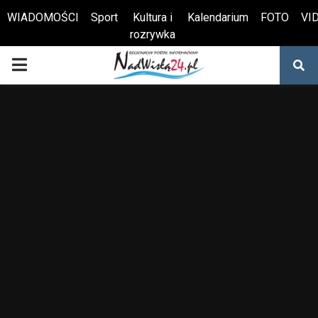
WIADOMOŚCI
Sport
Kultura i
Kalendarium
FOTO
VI
rozrywka
Otwórz pasek narzędzi
PRIMARY
MENU