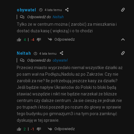
obywatel
4 lata temu
Odpowiedź do
Neltah
Tylko że w centrum można ( zarobić) za mieszkania i
dostać duża kasę ( większą) i o to chodzi
Odpowiedz
4
-4
Neltah
4 lata temu
Odpowiedź do
obywatel
Przecież miasto wyprzedało niemal wszystkie działki aż
po sam wał na Podłężu,Nadolu aż po Zakrzów. Czy nie
zarobili za nie? Ile potrzebują jeszcze kasy za działki?
Jeśli będzie napływ Ukraińców do Polski to bloki będą
stawiać wszędzie i nikt nie będzie narzekał że bliższe
centrum czy dalsze centrum. Ja sie cieszę że jednak nie
po trupach i ktoś poszedł po rozum do głowy w sprawie
tego budynku po gimnazjum3 i na tym pora zamknąć
dyskusję w tej sprawie.
Odpowiedz
2
-1