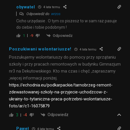
obywatel
4 lata temu
Odpowiedź do
wrzos
Cicho urzędasie . O tym co piszesz to w sam raz pasuje
do ciebie i tobie podobnym !
Odpowiedz
1
-9
Poszukiwani wolontariusze!
4 lata temu
Poszukujemy wolontariuszy do pomocy przy sprzątaniu
szkoły i przy pracach remontowych w budynku Gimnazjum
nr3 na Dekutowskiego. Kto ma czas i chęć ,zapraszamy
,więcej informacji poniżej.
https://echodnia.eu/podkarpackie/tarnobrzeg-remont-
zdewastowanej-szkoly-na-przyjecie-uchodzcow-z-
ukrainy-to-tytaniczna-praca-potrzebni-wolontariusze-
foto/ar/c1-16075879
Odpowiedz
3
-4
Paweł
4 lata temu