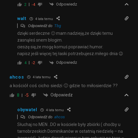
Odpowiedz
2
-4
walt
4 lata temu
Odpowiedź do
Tbg
dzięki serdeczne 🙂 mam nadzieję,że dzięki temu
zasnąłeś snem błogim.
cieszę się,że mogę komuś poprawiać humor.
napisz jeśli więcej tej łaski potrzebujesz.miłego dnia 😉
Odpowiedz
4
-2
ahcos
4 lata temu
a kościół coś cicho siedzi 🙂 gdzie to miłosierdzie ??
Odpowiedz
8
-5
obywatel
4 lata temu
Odpowiedź do
ahcos
Słuchaj no MEN ..DO w kościele były zbiórki ( choćby u
tarnobrzeskich Dominikanów w ostatnią niedzielę – na