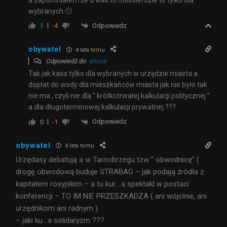
wybranych 🙂
Odpowiedz
3
-4
obywatel
4 lata temu
Odpowiedź do
ahcos
Tak jak kasa tylko dla wybranych w urzędzie miasta a
dopłat do wody dla mieszkańców miasta jak nie było tak
nie ma , czyli nie dla ” krótkotrwałej kalkulacji politycznej ”
a dla długoterminowej kalkulacji prywatnej ???
Odpowiedz
0
-1
obywatel
4 lata temu
Urzędasy debatują a w Tarnobrzegu tzw ” obwodnicę” (
drogę obwodową buduje STRABAG – jak podają źródła z
kapitałem rosyjskim – a tu kur….a spektakl w postaci
konferencji – TO IM NIE PRZESZKADZA ( ani wójcinie, ani
urzędnikom ani radnym )
– jaki ku ..a solidaryzm ???