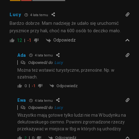
Lucy
4 lata temu
Bardzo dobrze. Mam nadzieję że udało się uruchomić
prysznice przy hali, choć na 600 osób to deczko mało.
Odpowiedz
12
-1
Ada
4 lata temu
Odpowiedź do
Lucy
Można też wstawić turystyczne, przenośne. Np. w
szatniach.
Odpowiedz
0
-1
Ewa
4 lata temu
Odpowiedź do
Lucy
Wszystko mają gotowe tylko ludzi nie ma W budynku na
dekutowskuego ciemno. Powinni zgromadzone rzeczy
przekazywać w miejsca w tbg w których są uchodźcy
Odpowiedz
2
0