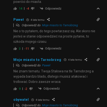
powróci do miasta.
Odpowiedz
14
-4
Paweł
4 lata temu
Odpowiedź do
Moje miasto to Tarnobrzeg
Nie o to pytałem, do tego powtarzasz się. Ale skoro nie
jesteś w stanie odpowiedzieć na proste pytanie, to
szkoda mojego czasu.
Odpowiedz
3
-11
Moje miasto to Tarnobrzeg
4 lata temu
Odpowiedź do
Paweł
Nie znam tematu. Twoja Stalowa na tle Tarnobrzeg a
wypada bardzo blado, dlatego musisz atakować i
trollować. Dobro zawsze wraca.
Odpowiedz
9
-2
obywatel
4 lata temu
Odpowiedź do
Moje miasto to Tarnobrzeg