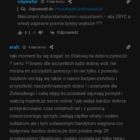
obywatel
4 lata temu
Odpowiedź do
Poszukiwani wolontariusze!
Wierutnym chyba kłamstwem i oszustwem – aby ZBYĆ a
wtedy zapewne premie byłyby większe ???
Odpowiedz
0
-1
walt
4 lata temu
taki moment by się ścigać ze Stalową na dobroczynność
? serio ?! brawo dla wszystkich ludzi dobrej woli. nie
można im szczędzić pomocy i to nie tylko z powodu
ludzkich-oni biją się także o nasze bezpieczeństwo i
przyszłość naszych/waszych dzieci ! i szacunek dla
Zełenskiego i całej ekipy bo postawili się,mają pomysł i
walczą mężnie,że serce rośnie ! jak widać bardzo dobrze
przepracowano czas ostatnich lat i z pomocą
nowoczesnego sprzętu zadają ciężkie straty i ruskim
soldatom ale i tym osławionym bandytom wagnera czy
kadyrowa. bardzo dobrze,że dziś polskie migi 29
przekazujemy Ukraińcom. ruskim została już tylko tępa i