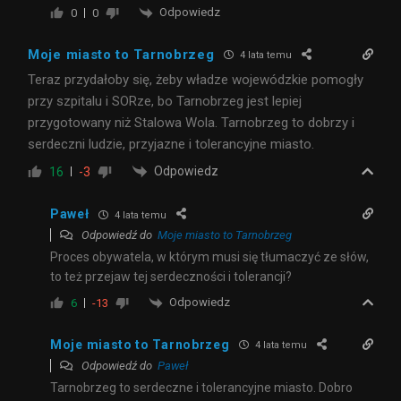
Odpowiedz
0
0
Moje miasto to Tarnobrzeg
4 lata temu
Teraz przydałoby się, żeby władze wojewódzkie pomogły
przy szpitalu i SORze, bo Tarnobrzeg jest lepiej
przygotowany niż Stalowa Wola. Tarnobrzeg to dobrzy i
serdeczni ludzie, przyjazne i tolerancyjne miasto.
Odpowiedz
16
-3
Paweł
4 lata temu
Odpowiedź do
Moje miasto to Tarnobrzeg
Proces obywatela, w którym musi się tłumaczyć ze słów,
to też przejaw tej serdeczności i tolerancji?
Odpowiedz
6
-13
Moje miasto to Tarnobrzeg
4 lata temu
Odpowiedź do
Paweł
Tarnobrzeg to serdeczne i tolerancyjne miasto. Dobro