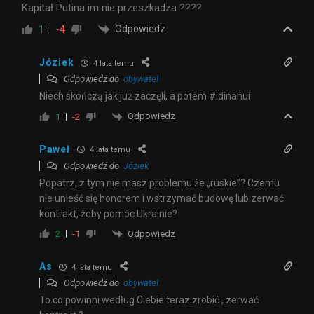
Kapitał Putina im nie przeszkadza ????
Odpowiedz
1
-4
Józiek
4 lata temu
Odpowiedź do
obywatel
Niech skończą jak już zaczęli, a potem #idinahui
Odpowiedz
1
-2
Paweł
4 lata temu
Odpowiedź do
Józiek
Popatrz, z tym nie masz problemu że „ruskie”? Czemu
nie unieść się honorem i wstrzymać budowę lub zerwać
kontrakt, żeby pomóc Ukrainie?
Odpowiedz
2
-1
As
4 lata temu
Odpowiedź do
obywatel
To co powinni według Ciebie teraz zrobić , zerwać