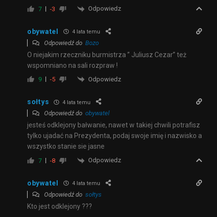
Odpowiedz
7
-3
obywatel
4 lata temu
Odpowiedź do
Bozo
O niejakim rzeczniku burmistrza ” Juliusz Cezar” też
wspomniano na sali rozpraw !
Odpowiedz
9
-5
sołtys
4 lata temu
Odpowiedź do
obywatel
jesteś odklejony bałwanie, nawet w takiej chwili potrafisz
tylko ujadać na Prezydenta, podaj swoje imię i nazwisko a
wszystko stanie sie jasne
Odpowiedz
7
-8
obywatel
4 lata temu
Odpowiedź do
sołtys
Kto jest odklejony ???