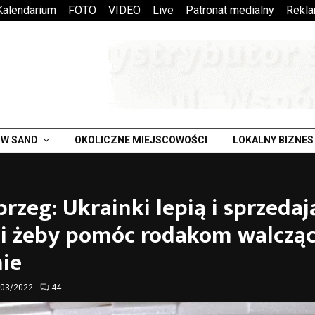
Kalendarium
FOTO
VIDEO
Live
Patronat medialny
Rekl
W SAND
OKOLICZNE MIEJSCOWOŚCI
LOKALNY BIZNES
rzeg: Ukrainki lepią i sprzedaj
gi żeby pomóc rodakom walczą
ie
/03/2022
44