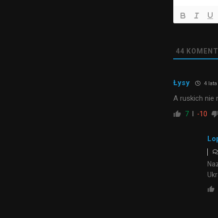
44
KOMENT
Łysy
4 lat
A ruskich nie
7
-10
Lo
Naz
Ukr