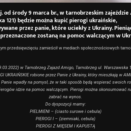
tj. od środy 9 marca br., w tarnobrzeskim zajeździe 
 121) będzie można kupić pierogi ukraińskie,
wane przez panie, które uciekły z Ukrainy. Pienią
 przeznaczone zostaną na pomoc walczącym w Ukra
tym przedsięwzięciu zamieścił w mediach społecznościowych tarno
09.03.2022) w Tarnobrzeg Zajazd Amigo, Tarnobrzeg ul. Warszawsk
GI UKRAIŃSKIE robione przez Panie z Ukrainy, który mieszkają w AMI
. Panie wpadły na pomysł, że w taki sposób będą wspierać swoich ro
pierogów idzie na pomoc walczącym. Pierogi można skonsumować na
zabrać na wynos.
Do dyspozycji mamy:
PIELMIENI – (ciasto surowe i cebula)
PIEROGI I – (ziemniaki, cebula)
PIEROGI Z MIĘSEM I KAPUSTĄ