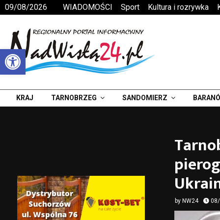
09/08/2026
WIADOMOŚCI
Sport
Kultura i rozrywka
Otwórz pasek narzędzi
KRAJ
TARNOBRZEG
SANDOMIERZ
BARANÓ
Tarnob
piero
Ukrain
by
NW24
08