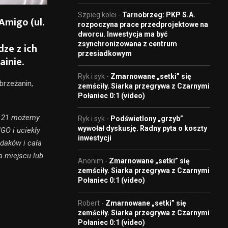
Szpieg kolei
-
Tarnobrzeg: PKP S.A.
Amigo (ul.
rozpoczyna prace przedprojektowe na
dworcu. Inwestycja ma być
zsynchronizowana z centrum
dze z ich
przesiadkowym
inie.
Ryk i syk
-
Zmarnowane „setki” się
brzeżanin,
zemściły. Siarka przegrywa z Czarnymi
Połaniec 0:1 (video)
a 121 możemy
Ryk i syk
-
Podświetlony „grzyb”
wywołał dyskusję. Radny pyta o koszty
GO i uciekły
inwestycji
daków i cała
 miejscu lub
Anonim
-
Zmarnowane „setki” się
zemściły. Siarka przegrywa z Czarnymi
Połaniec 0:1 (video)
Robert
-
Zmarnowane „setki” się
zemściły. Siarka przegrywa z Czarnymi
Połaniec 0:1 (video)