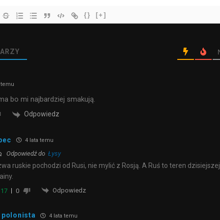
{}
[+]
ARZY
a temu
 ma bo mi najbardziej smakują.
Odpowiedz
pec
4 lata temu
Odpowiedź do
Łysy
wa ruskie pochodzi od Rusi, nie mylić z Rosją. A Ruś to teren dzisiejszej
ainy.
Odpowiedz
17
0
polonista
4 lata temu