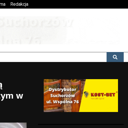
ama
Redakcja
ą
cym w