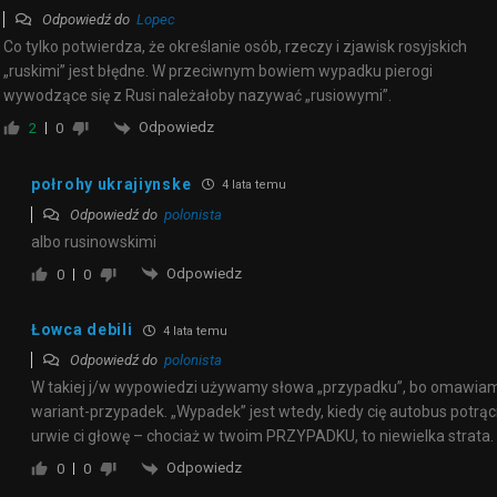
Odpowiedź do
Lopec
Co tylko potwierdza, że określanie osób, rzeczy i zjawisk rosyjskich
„ruskimi” jest błędne. W przeciwnym bowiem wypadku pierogi
wywodzące się z Rusi należałoby nazywać „rusiowymi”.
Odpowiedz
2
0
połrohy ukrajiynske
4 lata temu
Odpowiedź do
polonista
albo rusinowskimi
Odpowiedz
0
0
Łowca debili
4 lata temu
Odpowiedź do
polonista
W takiej j/w wypowiedzi używamy słowa „przypadku”, bo omawia
wariant-przypadek. „Wypadek” jest wtedy, kiedy cię autobus potrąci
urwie ci głowę – chociaż w twoim PRZYPADKU, to niewielka strata.
Odpowiedz
0
0