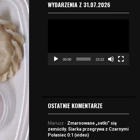
WYDARZENIA Z 31.07.2026
O
d
t
w
a
r
00:00
23:22
z
a
c
z
v
i
d
OSTATNIE KOMENTARZE
e
o
Mariusz
-
Zmarnowane „setki” się
zemściły. Siarka przegrywa z Czarnymi
Połaniec 0:1 (video)