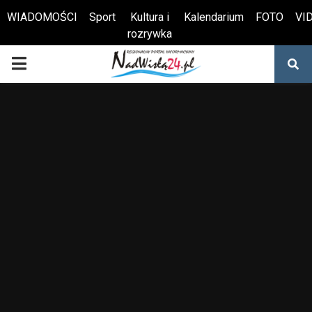
WIADOMOŚCI
Sport
Kultura i
Kalendarium
FOTO
VI
rozrywka
Otwórz pasek narzędzi
PRIMARY
MENU