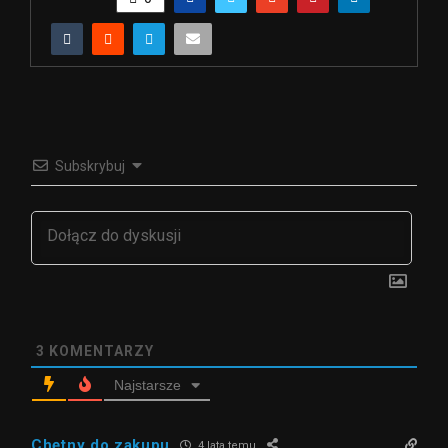
Subskrybuj
3
KOMENTARZY
Najstarsze
Chętny do zakupu
4 lata temu