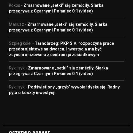
Kokos
-
Zmarnowane „setki” się zemściły. Siarka
przegrywa z Czarnymi Połaniec 0:1 (video)
Mariusz
-
Zmarnowane „setki” się zemściły. Siarka
przegrywa z Czarnymi Połaniec 0:1 (video)
Szpieg kolei
-
Tarnobrzeg: PKP S.A. rozpoczyna prace
przedprojektowe na dworcu. Inwestycja ma być
zsynchronizowana z centrum przesiadkowym
Ryk i syk
-
Zmarnowane „setki” się zemściły. Siarka
przegrywa z Czarnymi Połaniec 0:1 (video)
Ryk i syk
-
Podświetlony „grzyb” wywołał dyskusję. Radny
pyta o koszty inwestycji