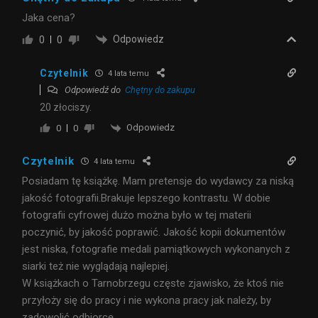
Jaka cena?
Odpowiedz
0
0
Czytelnik
4 lata temu
Odpowiedź do
Chętny do zakupu
20 złociszy.
Odpowiedz
0
0
Czytelnik
4 lata temu
Posiadam tę książkę. Mam pretensje do wydawcy za niską
jakość fotografii.Brakuje lepszego kontrastu. W dobie
fotografii cyfrowej dużo można było w tej materii
poczynić, by jakość poprawić. Jakość kopii dokumentów
jest niska, fotografie medali pamiątkowych wykonanych z
siarki też nie wyglądają najlepiej.
W książkach o Tarnobrzegu częste zjawisko, że ktoś nie
przyłoży się do pracy i nie wykona pracy jak należy, by
zadowolić odbiorcę.