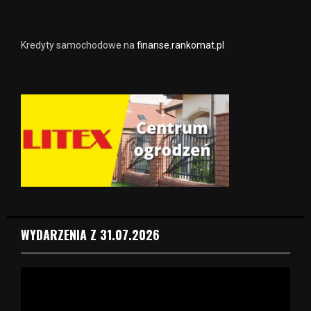
Kredyty samochodowe na
finanse.rankomat.pl
WYDARZENIA Z 31.07.2026
O
d
t