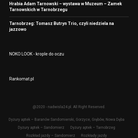
Hrabia Adam Tarnowski – wystawa w Muzeum – Zamek
Tarnowskich w Tarnobrzegu
Tarnobrzeg: Tomasz Butryn Trio, czyli niedziela na
jazzowo
NOKO LOOK - krople do oczu
Rankomat.pl
@2020 - nadwisla24.pl. All Right Reserved.
Dyżury aptek – Baranów Sandomierski, Gorzyce, Grębów, Nowa Dęba
Dyżury aptek – Sandomierz
Dyżury aptek – Tarnobrzeg
Rozkład jazdy – Sandomierz
Rozkłady jazdy