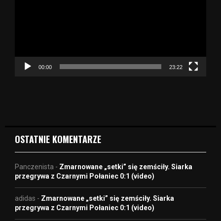
w
a
r
z
a
c
z
00:00
23:22
v
i
d
e
o
OSTATNIE KOMENTARZE
Panczenista
-
Zmarnowane „setki” się zemściły. Siarka
przegrywa z Czarnymi Połaniec 0:1 (video)
adidas
-
Zmarnowane „setki” się zemściły. Siarka
przegrywa z Czarnymi Połaniec 0:1 (video)