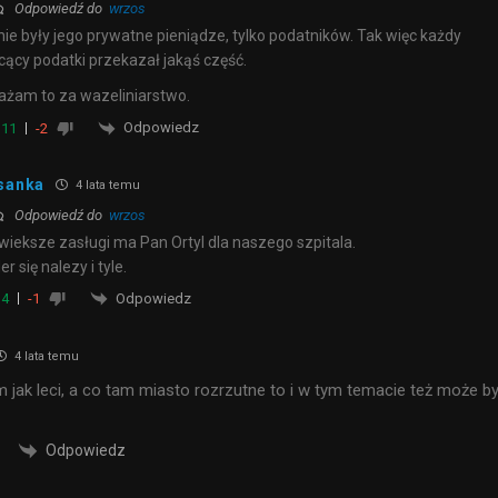
Odpowiedź do
wrzos
nie były jego prywatne pieniądze, tylko podatników. Tak więc każdy
cący podatki przekazał jakąś część.
żam to za wazeliniarstwo.
Odpowiedz
11
-2
sanka
4 lata temu
Odpowiedź do
wrzos
wieksze zasługi ma Pan Ortyl dla naszego szpitala.
er się nalezy i tyle.
Odpowiedz
4
-1
4 lata temu
 jak leci, a co tam miasto rozrzutne to i w tym temacie też może b
Odpowiedz