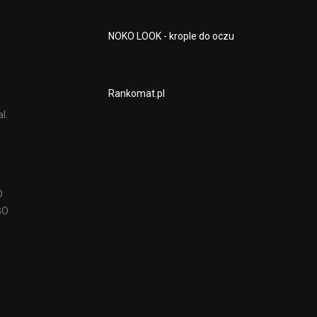
NOKO LOOK - krople do oczu
Rankomat.pl
l.
O
GO