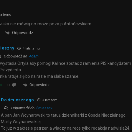
ta temu
zwiska nie mówią no może poza p.Antończykiem
Odpowiedz
ieszny
4 lata temu
Odpowiedź do
Adam
 wystasia Ortyla aby pomogl Kalince zostac z ramienia PIS kandydatem
Prezydenta
inka ratuje się bo na razie ma slabe szanse.
Odpowiedz
3
0
Do śmiesznego
4 lata temu
Odpowiedź do
Śmieszny
A pan Jan Woynarowski to tatuś dziennikarki z Goscia Niedzielnego.
Marty Woynarowskiej
To juz w zakresie patrzenia wladzy na rece tylko redakcja nadwisla24.