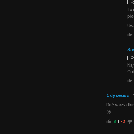
To 
pła
Uwa
Sa
Naj
Ord
Odyseusz
Dać wszystkim
🙂
8
-3