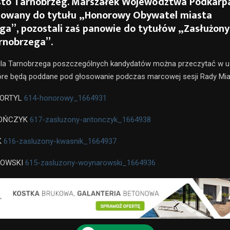
sto Tarnobrzeg. Marszałek Województwa Podkarp
nowany do tytułu „Honorowy Obywatel miasta
ga”, pozostali zaś panowie do tytułów „Zasłużony
rnobrzega”.
dla Tarnobrzega poszczególnych kandydatów można przeczytać w u
óre będą poddane pod głosowanie podczas marcowej sesji Rady Mia
 ORTYL
614-honorowy_1664931
TOŃCZYK
617-zasluzony-antonczyk_1664938
K
616-zasluzony-kwasnik_1664937
ROWSKI
615-zasluzony-woynarowski_1664936