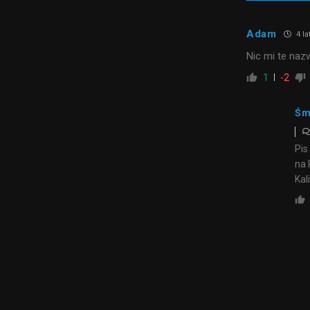
Adam
4 la
Nic mi te na
1
-2
Śm
Pis
na 
Kal