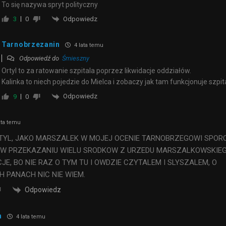
To się nazywa spryt polityczny
Odpowiedz
3
0
Tarnobrzezanin
4 lata temu
Odpowiedź do
Śmieszny
Ortyl to za ratowanie szpitala poprzez likwidacje oddziałów.
Kalinka to niech pojedzie do Mielca i zobaczy jak tam funkcjonuje szpita
Odpowiedz
9
0
ata temu
RTYL, JAKO MARSZALEK W MOJEJ OCENIE TARNOBRZEGOWI SPOR
,W PRZEKAZANIU WIELU SRODKOW Z URZEDU MARSZALKOWSKIE
JE, BO NIE RAZ O TYM TU I OWDZIE CZYTALEM I SLYSZALEM, O
 PANACH NIC NIE WIEM.
Odpowiedz
n
4 lata temu