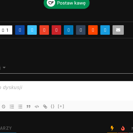
1
j
{}
[+]
ARZY