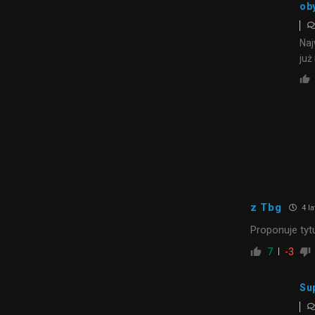
ob
Naj
już
z Tbg
4 la
Proponuje tytu
7
-3
Su