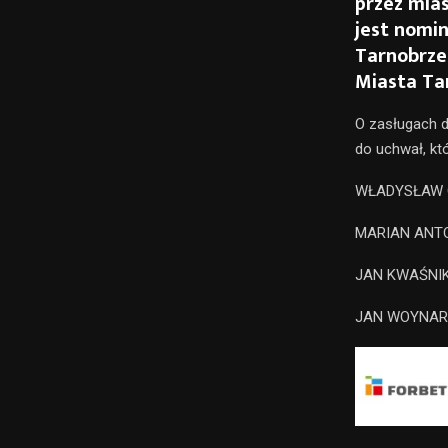
przez mia
jest nomi
Tarnobrze
Miasta Ta
O zasługach 
do uchwał, kt
WŁADYSŁAW
MARIAN AN
JAN KWAŚNI
JAN WOYNA