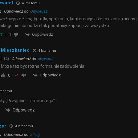
ywatel
4 lata temu
Odpowiedź do
Odyseusz
ważniejsze że będą fotki, spotkania, konferencje a że to czas stracony 
 nikogo nie obchodzi i tak podatnicy zapłacą za wszystko.
Odpowiedz
7
-1
Mieszkaniec
4 lata temu
Odpowiedź do
obywatel
Moze tez byc rozna forma niezadowolenia
Odpowiedz
0
-1
ta temu
ły „Przyjaciel Tarnobrzega”.
Odpowiedz
per
4 lata temu
Odpowiedź do
z Tbg