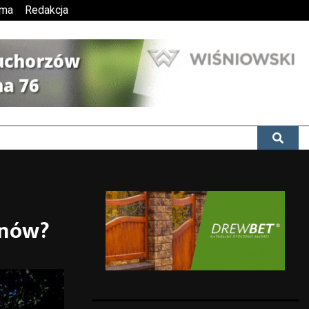
ama
Redakcja
anów?