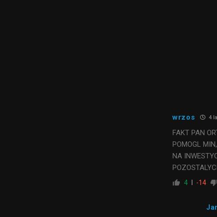
wrzos
4 l
FAKT PAN O
POMOGL MIN
NA INWESTYC
POZOSTALYCH
4
-14
Ja