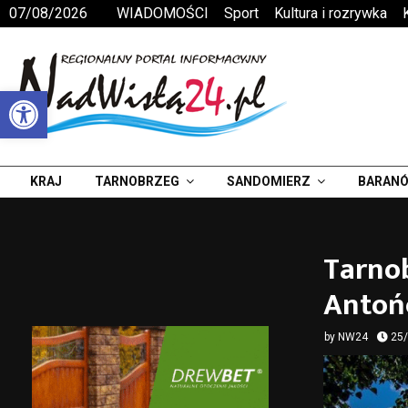
07/08/2026
WIADOMOŚCI
Sport
Kultura i rozrywka
Otwórz pasek narzędzi
KRAJ
TARNOBRZEG
SANDOMIERZ
BARANÓ
Tarnob
Antońc
by
NW24
25