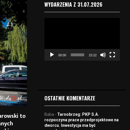
WYDARZENIA Z 31.07.2026
O
d
t
w
a
r
00:00
23:22
z
a
c
z
v
i
d
OSTATNIE KOMENTARZE
e
o
arowski to
Baba
-
Tarnobrzeg: PKP S.A.
rozpoczyna prace przedprojektowe na
anych
dworcu. Inwestycja ma być