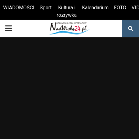
WIADOMOŚCI
Sport
Kultura i
Kalendarium
FOTO
VI
rozrywka
Otwórz pasek narzędzi
PRIMARY
MENU