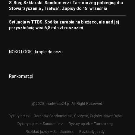
8. Bieg Szklarski: Sandomierz i Tarnobrzeg pobiegną dla
Stowarzyszenia „Tratwa”. Zapisy do 18. września
Sytuacja w TTBS. Spółka zarabia na bieżąco, ale nad jej
przyszłością wisi 6,8 mln zł roszczeń
NOKO LOOK - krople do oczu
Rankomat.pl
@2020 - nadwisla24.pl. All Right Reserved.
Dyżury aptek – Baranów Sandomierski, Gorzyce, Grębów, Nowa Dęba
Dyżury aptek – Sandomierz
Dyżury aptek – Tarnobrzeg
Rozkład jazdy – Sandomierz
Rozkłady jazdy