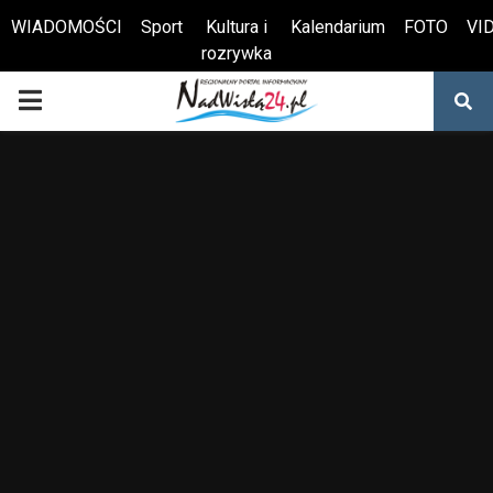
WIADOMOŚCI
Sport
Kultura i
Kalendarium
FOTO
VI
rozrywka
Otwórz pasek narzędzi
PRIMARY
MENU