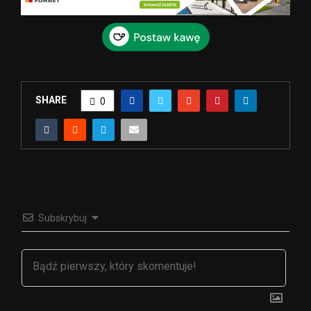
SHARE
0
Subskrybuj