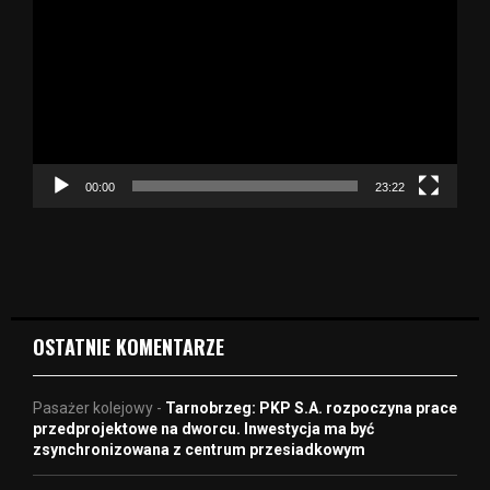
d
t
w
a
r
z
a
c
z
00:00
23:22
v
i
d
e
o
OSTATNIE KOMENTARZE
Pasażer kolejowy
-
Tarnobrzeg: PKP S.A. rozpoczyna prace
przedprojektowe na dworcu. Inwestycja ma być
zsynchronizowana z centrum przesiadkowym