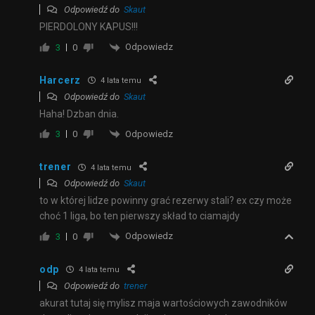
Odpowiedź do
Skaut
PIERDOLONY KAPUS!!!
Odpowiedz
3
0
Harcerz
4 lata temu
Odpowiedź do
Skaut
Haha! Dzban dnia.
Odpowiedz
3
0
trener
4 lata temu
Odpowiedź do
Skaut
to w której lidze powinny grać rezerwy stali? ex czy może
choć 1 liga, bo ten pierwszy skład to ciamajdy
Odpowiedz
3
0
odp
4 lata temu
Odpowiedź do
trener
akurat tutaj się mylisz maja wartościowych zawodników