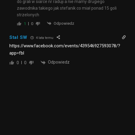
do grali w siarce nr raduji a nie mamy drugiego
zawodnika takiego jak stefanik co miał ponad 15 goli
strzelonych
Odpowiedz
1
0
Stal SW
4 lata temu
https://www.facebook.com/events/439546927593078/?
app=fbl
Odpowiedz
0
0