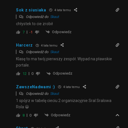
Sok z siusiaka
4 lata temu
Odpowiedź do
Skaut
chłystek to cie zrobił
Odpowiedz
7
-1
Harcerz
4 lata temu
Odpowiedź do
Skaut
Klasę to ma twój pierwszy zespół. Wypad na pławskie
portale.
Odpowiedz
12
0
ZawszeNadwami :)
4 lata temu
Odpowiedź do
Skaut
1 spójrz w tabelę cieciu 2 organizacyjnie Sral Sralowa
Rola 😀
Odpowiedz
8
0