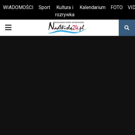
WIADOMOŚCI
Sport
Kultura i
Kalendarium
FOTO
VI
rozrywka
Otwórz pasek narzędzi
PRIMARY
MENU