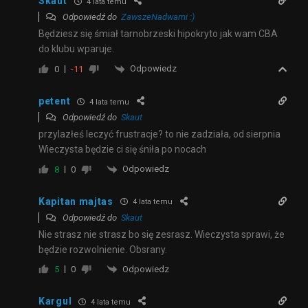
Skaut
4 lata temu
Odpowiedź do
ZawszeNadwami :)
Będziesz się śmiał tarnobrzeski hipokryto jak wam CBA
do klubu wparuje.
Odpowiedz
0
-11
petent
4 lata temu
Odpowiedź do
Skaut
przylazłeś leczyć frustracje? to nie zadziała, od sierpnia
Wieczysta będzie ci się śniła po nocach
Odpowiedz
8
0
Kapitan majtas
4 lata temu
Odpowiedź do
Skaut
Nie strasz nie strasz bo się zesrasz. Wieczysta sprawi, że
będzie rozwolnienie. Obsrany.
Odpowiedz
5
0
Kargul
4 lata temu