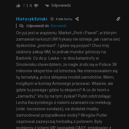
Odpowiedz
7
0
HistorykSztuki
4 lata temu
Odpowiedź do
Kierownik
On już jest w więzieniu. Market „Piotr i Paweł”, w którym
zamawiał na koszt UM frykasy nie istnieje, jak i sama sieć
dyskontów „premium”. I gdzie się pożywi? Choć mój
ulubiony zakup NM, to jednak mundur górniczy na
Barbórki. Co do p. Laska – w dniu katastrofy w
Smoleńsku stwierdziłem, że nagle zrobi się w Polsce 38
milionów ekspertów od lotnictwa. Nie interesowałem się
tą tematyką, prócz sklejania modeli samolotów. Wiem,
mógłbym w komisji Antoniego pracować. Właśnie, ale
gdzie tu powaga i gdzie tu eksperci? A co do teorii o
„zamachu”: kto by na tym zyskał? Putin odstrzelając
Lecha Kaczyńskiego z niskimi szansami na reelekcję
(vide: ówczesne sondaże), na dodatek miałby
zamordować przypadkowe osoby? Wrogów Putler
częstował zazwyczaj herbatką z polonem. Były
problemy z lotami VIP (wypadek CASY, śmigłowiec z