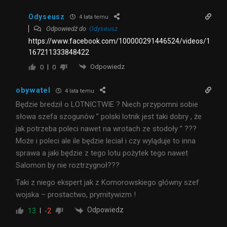
Odyseusz
4 lata temu
Odpowiedź do
Odyseusz
https://www.facebook.com/100000291446524/videos/1
167211333848422
Odpowiedz
0
0
obywatel
4 lata temu
Będzie bredził o LOTNICTWIE ? Niech przypomni sobie
słowa szefa szogunów ” polski lotnik jest taki dobry , że
jak potrzeba poleci nawet na wrotach ze stodoły ” ???
Może i poleci ale ile będzie leciał i czy wyląduje to inna
sprawa a jaki będzie z tego lotu pożytek tego nawet
Salomon by nie roztrzygnoł???
Taki z niego ekspert jak z Komorowskiego główny szef
wojska – prostactwo, prymitywizm !
Odpowiedz
13
-2