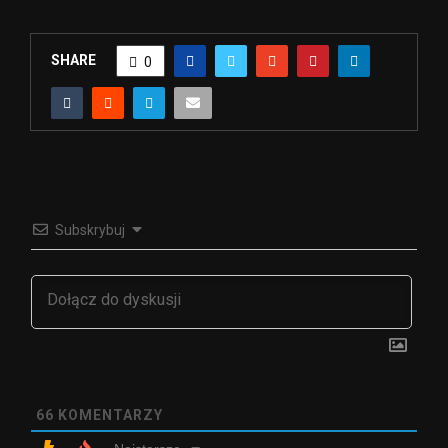
SHARE
0
Subskrybuj
66
KOMENTARZY