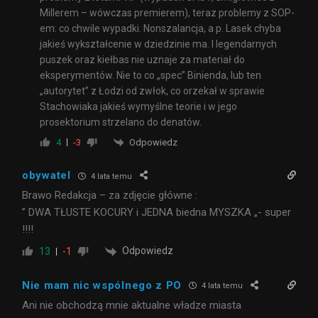
Millerem – wówczas premierem), teraz problemy z SOP-
em: co chwile wypadki. Nonszalancja, a p. Lasek chyba
jakieś wykształcenie w dziedzinie ma. I legendarnych
puszek oraz kiełbas nie uznaje za materiał do
eksperymentów. Nie to co „spec” Binienda, lub ten
„autorytet” z Łodzi od zwłok, co orzekał w sprawie
Stachowiaka jakieś wymyślne teorie i w jego
prosektorium strzelano do denatów.
Odpowiedz
4
-3
obywatel
4 lata temu
Brawo Redakcja – za zdjęcie główne :
” DWA TŁUSTE KOCURY i JEDNA biedna MYSZKA „- super
!!!!
Odpowiedz
13
-1
Nie mam nic wspólnego z PO
4 lata temu
Ani nie obchodzą mnie aktualne władze miasta