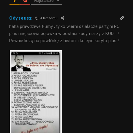
Najstarsze
Odyseusz
4 lata temu
haha prawdziwe tłumy , tylko wierni działacze partyjni PO
plus miejscowa bojówka w postaci zadymiarzy z KOD …!
Pewnie liczą na powtórkę z historii i kolejne koryto plus !