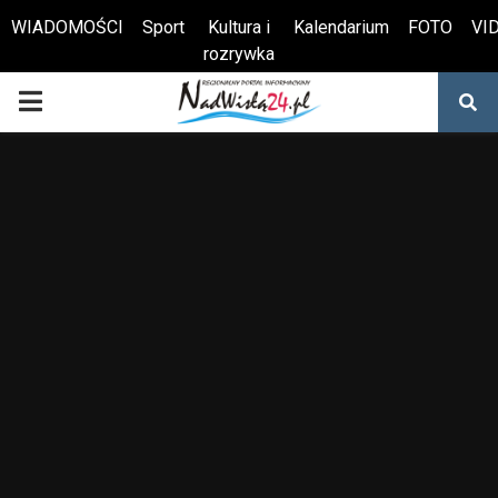
WIADOMOŚCI
Sport
Kultura i
Kalendarium
FOTO
VI
rozrywka
Otwórz pasek narzędzi
PRIMARY
MENU