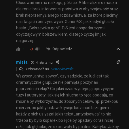
Głosować nie ma na kogo, póki co. A liberalizm oznacza
dla mnie brak interwencji państwa w obyczajowość oraz
brak nieprzemyślanego rozdawnictwa, za które płacimy
na stacjach benzynowych. Gonić PiS, jak kiedyś głosiło
hasło: „Bolszewika goń!”. PiS jest gospodarczym i
obyczajowym bolszewikiem, dlatego życzę im jak
najgorzej.
Odpowiedz
1
-3
misia
4 lata temu
Odpowiedź do
HistorykSztuki
Wszyscy „antypisowcy”, czy sądzicie, że lud jest tak
dramatycznie głupi, że nie pamięta poczynań
poprzednich ekip? Co jakiś czas występują opozycyjne
tuzy i autorytety i jak się ich słucha to ręce opadają, co
można by wykorzystać do zbożnych celów, np. przekopu
mierzei, bo jakby ustawić tysiąc ludzi nad brzegiem i
każdy z nich usłyszał jakis tekst „antypisowca” to nie
trzeba by było koparek bo ręce by opadały coraz niżej i
niżej tak głęboko, że szorowały by po dnie Bałtyku. Jakby