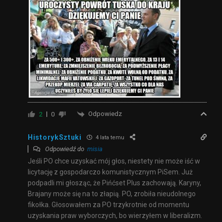
Odpowiedz
2
0
HistorykSztuki
4 lata temu
Odpowiedź do
misia
Jeśli PO chce uzyskać mój głos, niestety nie może iść w
licytację z gospodarczo komunistycznym PiSem. Już
podpadli mi głosząc, że Pińćset Plus zachowają. Karyny,
Brajany może się na to złapią. PO, zrobiła nieudolnego
fikołka. Głosowałem za PO trzykrotnie od momentu
uzyskania praw wyborczych, bo wierzyłem w liberalizm.