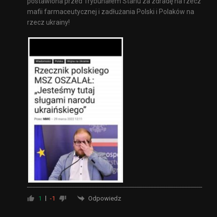
postawiona przed Trybunałem Stanu za zdradę na rzecz
mafii farmaceutycznej i zadłużania Polski i Polaków na
rzecz ukrainy!
Odpowiedz
1
-1