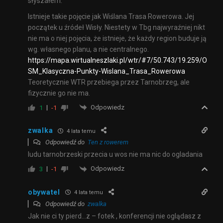
słyszałem.
Istnieje takie pojęcie jak Wiślana Trasa Rowerowa. Jej
początek u źródeł Wisły. Niestety w Tbg najwyraźniej nikt
nie ma o niej pojęcia, że istnieje, że każdy region buduje ją
wg. własnego planu, a nie centralnego.
https://mapa.wirtualneszlaki.pl/wtr/#7/50.743/19.259/O
SM_Klasyczna-Punkty-Wislana_Trasa_Rowerowa
Teoretycznie WTR przebiega przez Tarnobrzeg, ale
fizycznie go nie ma.
Odpowiedz
1
-1
zwalka
4 lata temu
Odpowiedź do
Ten z rowerem
ludu tarnobrzeski przecia u wos nie ma nic do ogladania
Odpowiedz
3
-1
obywatel
4 lata temu
Odpowiedź do
zwalka
Jak nie ci ty pierd…z – fotek , konferencji nie oglądasz z