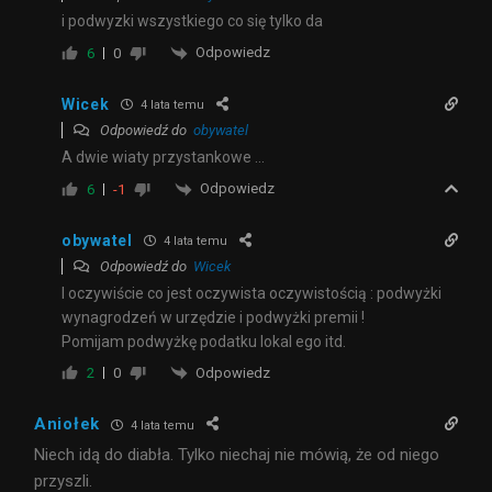
i podwyzki wszystkiego co się tylko da
Odpowiedz
6
0
Wicek
4 lata temu
Odpowiedź do
obywatel
A dwie wiaty przystankowe …
Odpowiedz
6
-1
obywatel
4 lata temu
Odpowiedź do
Wicek
I oczywiście co jest oczywista oczywistością : podwyżki
wynagrodzeń w urzędzie i podwyżki premii !
Pomijam podwyżkę podatku lokal ego itd.
Odpowiedz
2
0
Aniołek
4 lata temu
Niech idą do diabła. Tylko niechaj nie mówią, że od niego
przyszli.