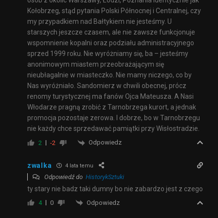
osób z okolic Warszawy, Łodzi, Poznania identycznie jak
Kołobrzeg, stąd pytania Polski Północnej i Centralnej, czy
my przypadkiem nad Bałtykiem nie jesteśmy. U
starszych jeszcze czasem, ale nie zawsze funkcjonuje
wspomnienie kopalni oraz podziału administracyjnego
sprzed 1999 roku. Nie wyróżniamy się, ba – jesteśmy
anonimowym miastem przeobrażającym się
nieubłagalnie w miasteczko. Nie mamy niczego, co by
Nas wyróżniało. Sandomierz w chwili obecnej, prócz
renomy turystycznej ma fanów Ojca Mateusza. A Nasi
Włodarze pragną zrobić z Tarnobrzega kurort, a jednak
promocja pozostaje zerowa. I dobrze, bo w Tarnobrzegu
nie każdy chce sprzedawać pamiątki przy Wisłostradzie.
Odpowiedz
2
-2
zwalka
4 lata temu
Odpowiedź do
HistorykSztuki
ty stary nie badz taki dumny bo nie zabardzo jest z czego
Odpowiedz
4
0