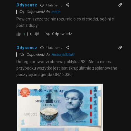
Odyseusz
4 lata temu
Odpowiedź do
misia
Powiem szczerze nie rozumie o co ci chodzi, ogólni e
post z dupy !
Odpowiedz
1
0
Odyseusz
4 lata temu
Odpowiedź do
HistorykSztuki
Do tego prowadzi obecna polityka PIS ! Ale tu nie ma
przypadku wszytko jest jest skrupulatnie zaplanowane –
poczytajcie agenda ONZ 2030 !