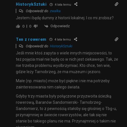
HistorykSztuki
4 lata temu
Odpowiedź do
zwalka
Jestem i będę dumny z historii lokalnej. I co mi zrobisz?
Odpowiedz
0
0
Ten z rowerem
4 lata temu
Odpowiedź do
HistorykSztuki
Jeśli mnie ktoś zapyta o wiele innych miejscowości, to
też pojęcia miał nie będę co w nich jest ciekawego. Tak, że
nie trzeba problemu wyolbrzymiać. Kto chce, ten wie,
gdzie leży Tarnobrzeg, że ma muzeum i jezioro.
Małe (np. miasto) może być piękne i nie ma potrzeby
zainteresowania nim całego świata.
Gdyby trzy miasta były połączone przyzwoita ścieżką
rowerową, Baranów Sandomierski- Tarnobrzeg-
Sandomierz, to z pewnością stałoby się głośniej o Tbg-u,
przynajmniej w świecie rowerzystów, ale tak się nie
stanie bo takiego planu nie ma. Przynajmniej o takim nie