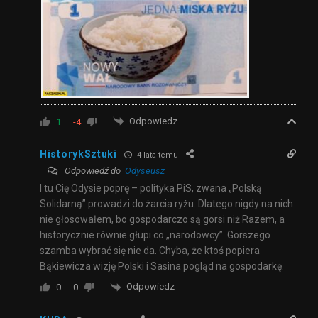
Odpowiedz
1
-4
HistorykSztuki
4 lata temu
Odpowiedź do
Odyseusz
I tu Cię Odysie poprę – polityka PiS, zwana „Polską
Solidarną” prowadzi do żarcia ryżu. Dlatego nigdy na nich
nie głosowałem, bo gospodarczo są gorsi niż Razem, a
historycznie równie głupi co „narodowcy”. Gorszego
szamba wybrać się nie da. Chyba, że ktoś popiera
Bąkiewicza wizję Polski i Sasina pogląd na gospodarkę.
Odpowiedz
0
0