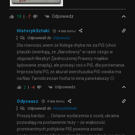
Odpowiedz
19
-7
HistorykSztuki
4 lata temu
Odpowiedź do
Odyseusz
Dla równości, wiem że Kolega chyba nie za PiS (choć
ptaszki ćwierkają, że „Narodowcy” w razie czego w
objęciach Niezbyt Zjednoczonej Prawicy miękkie
lądowanie znajdą), ale proszę i coś o PiS, dla porównania.
Impreza była PO, że akurat wierchuszka PiS-owska ma
na Nas-Tarnobrzeżan focha to inna para kaloszy 🙂
Odpowiedz
2
-4
Odyseusz
4 lata temu
Odpowiedź do
HistorykSztuki
Proszę bardzo ….. Ostanie wydarzenia z covid, ukraina
pozwalają na postawienie tezy – że większość
prominentnych polityków PIS powinna zostać