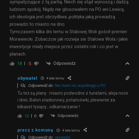
sympatyzujące z tą partią. Niech się stąd wynoszą i dadzą
ludziom spokój. Nigdy nie głosowałem na PO ani Lewicę,
ich ideologia jest obrzydliwa ,polityka jaką prowadzą
prowadzi to miasto na dno.
Tymczasem kilka dni temu w Stalowej Woli gościł premier
Morawiecki. Zobaczcie jak rozwija sie Stalowa Wola i jakie
inwestycje miały miejsce przez ostatni rok i co jest w
planach.
Odpowiedz
18
-5
obywatel
4 lata temu
Odpowiedź do
Nie mam nic wspólnego z PO
Tu też są plany : miasto podwodne z tunelami, aleja noce
i dnie, Bałon stadionowy, potańcówki, plewienie za
kilkaset tysięcy , odkamarzanie !
Odpowiedz
12
0
precz z komuną
4 lata temu
Odpowiedź do
obywatel