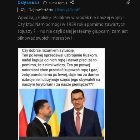
Odyseusz
4 lata temu
Odpowiedź do
HistorykSztuki
Wpędzają Polskę i Polaków w środek nie naszej wojny !
Czy ktoś Nam pomógł w 1939 roku pomimo zawartych
sojuszy ? – no nie czyli dalej jesteśmy głupcami zamiast
pilnować swoich interesów !