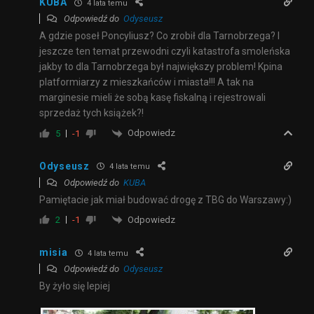
KUBA
4 lata temu
Odpowiedź do
Odyseusz
A gdzie poseł Poncyliusz? Co zrobił dla Tarnobrzega? I
jeszcze ten temat przewodni czyli katastrofa smoleńska
jakby to dla Tarnobrzega był największy problem! Kpina
platformiarzy z mieszkańców i miasta!!! A tak na
marginesie mieli że sobą kasę fiskalną i rejestrowali
sprzedaż tych książek?!
Odpowiedz
5
-1
Odyseusz
4 lata temu
Odpowiedź do
KUBA
Pamiętacie jak miał budować drogę z TBG do Warszawy:)
Odpowiedz
2
-1
misia
4 lata temu
Odpowiedź do
Odyseusz
By żyło się lepiej