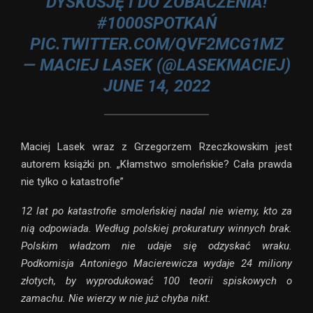
DYSKUSJĘ I DO ZOBACZENIA!
#1000SPOTKAŃ
PIC.TWITTER.COM/QVF2MCG1MZ
— MACIEJ LASEK (@LASEKMACIEJ)
JUNE 14, 2022
Maciej Lasek wraz z Grzegorzem Rzeczkowskim jest
autorem książki pn. „Kłamstwo smoleńskie? Cała prawda
nie tylko o katastrofie”
12 lat po katastrofie smoleńskiej nadal nie wiemy, kto za
nią odpowiada. Według polskiej prokuratury winnych brak.
Polskim władzom nie udaje się odzyskać wraku.
Podkomisja Antoniego Macierewicza wydaje 24 miliony
złotych, by wyprodukować 100 teorii spiskowych o
zamachu. Nie wierzy w nie już chyba nikt.