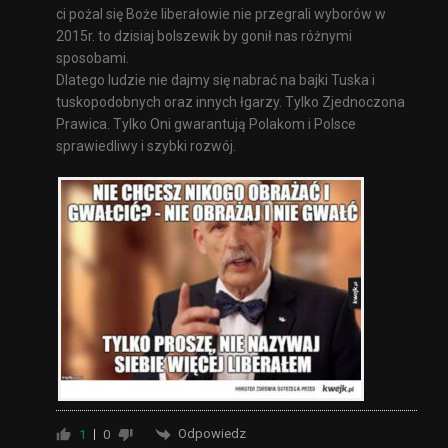
ci pożal się Boże liberałowie nie przegrali wyborów w
2015r. to dzisiaj bolszewik by gonił nas różnymi
sposobami.
Dlatego ludzie nie dajmy się nabrać na bajki Tuska i
tuskopodobnych oraz innych łgarzy. Tylko
Zjednoczona
Prawica. Tylko Oni gwarantują Polakom i Polsce
sprawiedliwy i szybki rozwój.
Odpowiedz
1
0