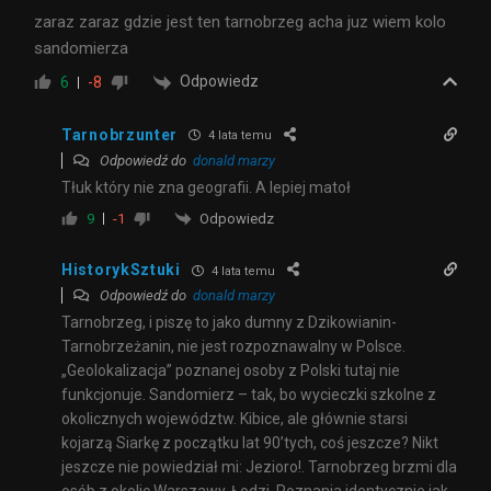
zaraz zaraz gdzie jest ten tarnobrzeg acha juz wiem kolo
sandomierza
Odpowiedz
6
-8
Tarnobrzunter
4 lata temu
Odpowiedź do
donald marzy
Tłuk który nie zna geografii. A lepiej matoł
Odpowiedz
9
-1
HistorykSztuki
4 lata temu
Odpowiedź do
donald marzy
Tarnobrzeg, i piszę to jako dumny z Dzikowianin-
Tarnobrzeżanin, nie jest rozpoznawalny w Polsce.
„Geolokalizacja” poznanej osoby z Polski tutaj nie
funkcjonuje. Sandomierz – tak, bo wycieczki szkolne z
okolicznych województw. Kibice, ale głównie starsi
kojarzą Siarkę z początku lat 90’tych, coś jeszcze? Nikt
jeszcze nie powiedział mi: Jezioro!. Tarnobrzeg brzmi dla