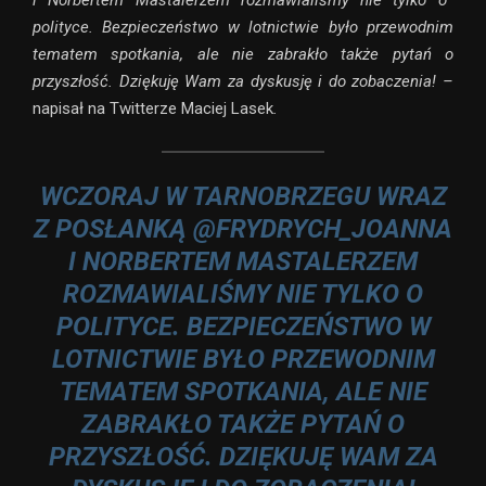
i Norbertem Mastalerzem rozmawialiśmy nie tylko o
polityce. Bezpieczeństwo w lotnictwie było przewodnim
tematem spotkania, ale nie zabrakło także pytań o
przyszłość. Dziękuję Wam za dyskusję i do zobaczenia! –
napisał na Twitterze Maciej Lasek
.
WCZORAJ W TARNOBRZEGU WRAZ
Z POSŁANKĄ
@FRYDRYCH_JOANNA
I NORBERTEM MASTALERZEM
ROZMAWIALIŚMY NIE TYLKO O
POLITYCE. BEZPIECZEŃSTWO W
LOTNICTWIE BYŁO PRZEWODNIM
TEMATEM SPOTKANIA, ALE NIE
ZABRAKŁO TAKŻE PYTAŃ O
PRZYSZŁOŚĆ. DZIĘKUJĘ WAM ZA