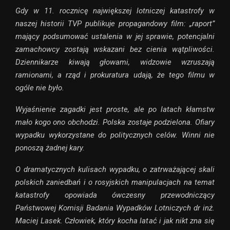
Gdy w 11. rocznicę największej lotniczej katastrofy w
naszej historii TVP publikuje propagandowy film: „raport”
mający podsumować ustalenia w jej sprawie, potencjalni
zamachowcy zostają wskazani bez cienia wątpliwości.
Dziennikarze kiwają głowami, widzowie wzruszają
ramionami, a rząd i prokuratura udają, że tego filmu w
ogóle nie było.
Wyjaśnienie zagadki jest proste, ale po latach kłamstw
mało kogo ono obchodzi. Polska zostaje podzielona. Ofiary
wypadku wykorzystane do politycznych celów. Winni nie
ponoszą żadnej kary.
O dramatycznych kulisach wypadku, o zatrważającej skali
polskich zaniedbań i o rosyjskich manipulacjach na temat
katastrofy opowiada ówczesny przewodniczący
Państwowej Komisji Badania Wypadków Lotniczych dr inż.
Maciej Lasek. Człowiek, który kocha latać i jak nikt zna się