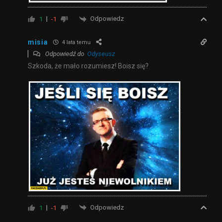
Odpowiedz
1
-1
misia
4 lata temu
Odpowiedź do
Odyseusz
Szkoda, że mało rozumiesz! Boisz się?
Odpowiedz
1
-1