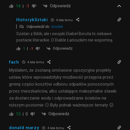
Odpowiedz
14
-1
HistorykSztuki
4 lata temu
Odpowiedź do
Aniołek
Szatan z Biblii, ale i swojski Diabeł Boruta to ciekawe
postacie literackie. O Diable Łańcuckim nie wspomnę.
Odpowiedz
1
-1
fach
4 lata temu
Myślałem, że zostaną omówione opozycyjne projekty
ustaw, które wprowadziłyby możliwość przejęcia przez
gminę części kosztów odbioru odpadów ponoszonych
przez mieszkańców, albo ustalające maksymalne stawki
za dostarczanie wody i odprowadzanie ścieków na
niższym poziomie 🙂 Były jednak ważniejsze tematy 😉
Odpowiedz
13
0
donald marzy
4 lata temu