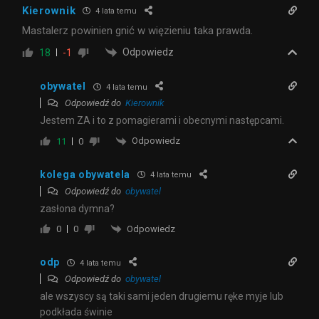
Kierownik
4 lata temu
Mastalerz powinien gnić w więzieniu taka prawda.
Odpowiedz
18
-1
obywatel
4 lata temu
Odpowiedź do
Kierownik
Jestem ZA i to z pomagierami i obecnymi następcami.
Odpowiedz
11
0
kolega obywatela
4 lata temu
Odpowiedź do
obywatel
zasłona dymna?
Odpowiedz
0
0
odp
4 lata temu
Odpowiedź do
obywatel
ale wszyscy są taki sami jeden drugiemu ręke myje lub
podkłada świnie