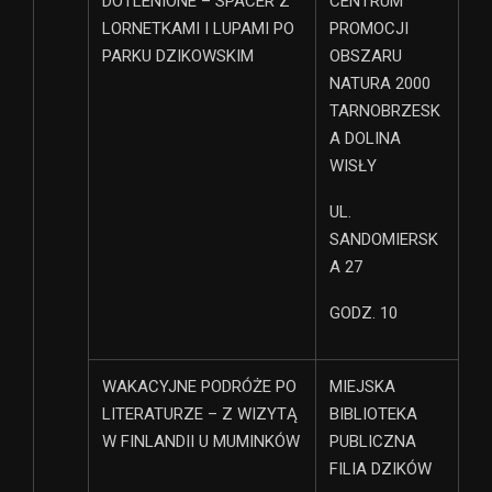
DOTLENIONE – SPACER Z
CENTRUM
LORNETKAMI I LUPAMI PO
PROMOCJI
PARKU DZIKOWSKIM
OBSZARU
NATURA 2000
TARNOBRZESK
A DOLINA
WISŁY
UL.
SANDOMIERSK
A 27
GODZ. 10
WAKACYJNE PODRÓŻE PO
MIEJSKA
LITERATURZE – Z WIZYTĄ
BIBLIOTEKA
W FINLANDII U MUMINKÓW
PUBLICZNA
FILIA DZIKÓW