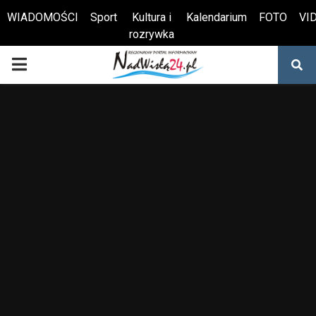
WIADOMOŚCI
Sport
Kultura i
Kalendarium
FOTO
VI
rozrywka
Otwórz pasek narzędzi
PRIMARY
MENU