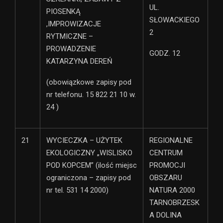
UL.
PIOSENKĄ
SŁOWACKIEGO
,IMPROWIZACJE
2
RYTMICZNE –
PROWADZENIE
GODZ. 12
KATARZYNA DEREŃ
(obowiązkowe zapisy pod
nr telefonu. 15 822 21 10 w.
24 )
21
WYCIECZKA – UŻYTEK
REGIONALNE
EKOLOGICZNY „WISLISKO
CENTRUM
POD KOPCEM” (ilość miejsc
PROMOCJI
ograniczona – zapisy pod
OBSZARU
nr tel. 531 14 2000)
NATURA 2000
TARNOBRZESK
A DOLINA