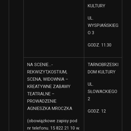
KULTURY
UL.
WYSPIAŃSKIEG
O 3
GODZ. 11.30
NA SCENIE…-
TARNOBRZESKI
REKWIZYT,KOSTIUM,
DOM KULTURY
SCENA, WIDOWNIA –
UL.
KREATYWNE ZABAWY
SŁOWACKIEGO
TEATRALNE –
2
PROWADZENIE
AGNIESZKA MROCZKA
GODZ. 12
(obowiązkowe zapisy pod
nr telefonu. 15 822 21 10 w.