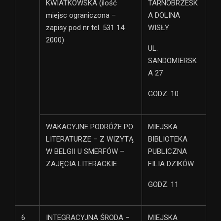
KWIATKOWSKA (ilość
TARNOBRZESK
miejsc ograniczona –
A DOLINA
zapisy pod nr tel. 531 14
WISŁY
2000)
UL.
SANDOMIERSK
A 27
GODZ. 10
WAKACYJNE PODRÓŻE PO
MIEJSKA
LITERATURZE – Z WIZYTĄ
BIBLIOTEKA
W BELGII U SMERFÓW –
PUBLICZNA
ZAJĘCIA LITERACKIE
FILIA DZIKÓW
GODZ. 11
6
INTEGRACYJNA ŚRODA –
MIEJSKA