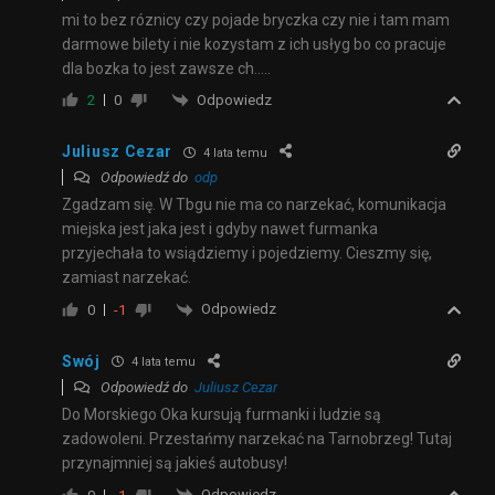
mi to bez róznicy czy pojade bryczka czy nie i tam mam
darmowe bilety i nie kozystam z ich usłyg bo co pracuje
dla bozka to jest zawsze ch…..
Odpowiedz
2
0
Juliusz Cezar
4 lata temu
Odpowiedź do
odp
Zgadzam się. W Tbgu nie ma co narzekać, komunikacja
miejska jest jaka jest i gdyby nawet furmanka
przyjechała to wsiądziemy i pojedziemy. Cieszmy się,
zamiast narzekać.
Odpowiedz
0
-1
Swój
4 lata temu
Odpowiedź do
Juliusz Cezar
Do Morskiego Oka kursują furmanki i ludzie są
zadowoleni. Przestańmy narzekać na Tarnobrzeg! Tutaj
przynajmniej są jakieś autobusy!
Odpowiedz