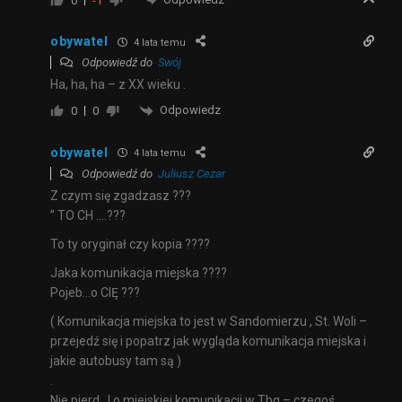
0
-1
obywatel
4 lata temu
Odpowiedź do
Swój
Ha, ha, ha – z XX wieku .
Odpowiedz
0
0
obywatel
4 lata temu
Odpowiedź do
Juliusz Cezar
Z czym się zgadzasz ???
” TO CH ….???
To ty oryginał czy kopia ????
Jaka komunikacja miejska ????
Pojeb…o CIĘ ???
( Komunikacja miejska to jest w Sandomierzu , St. Woli –
przejedź się i popatrz jak wygląda komunikacja miejska i
jakie autobusy tam są )
.
Nie pierd…l o miejskiej komunikacji w Tbg – czegoś