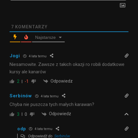
7
KOMENTARZY
Najstarsze
Jogi
4 lata temu
Niesamowite. Zawsze z takich okazji ro robili dodatkowe
kursy ale kanarów
Odpowiedz
2
-1
Serbinów
4 lata temu
Chyba nie puszcza tych małych karawan?
Odpowiedz
3
0
odp
4 lata temu
Odpowiedź do
Serbinów