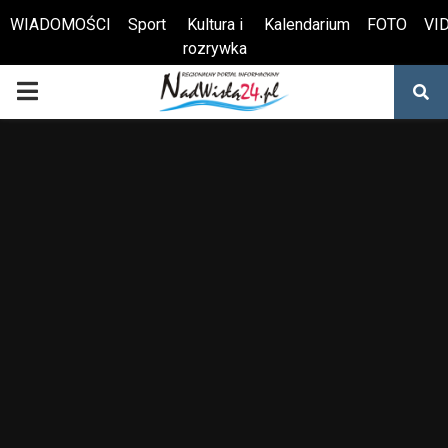
WIADOMOŚCI
Sport
Kultura i
Kalendarium
FOTO
VI
rozrywka
Otwórz pasek narzędzi
PRIMARY
MENU