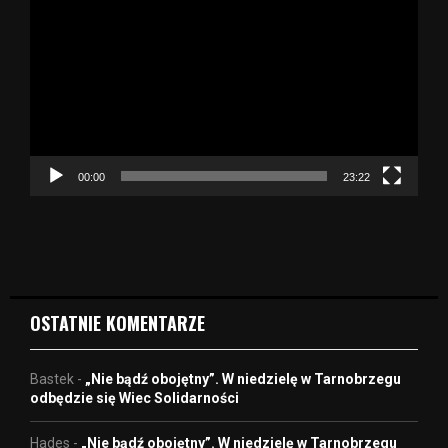
d
t
w
a
r
z
a
c
z
00:00
23:22
v
i
d
e
o
OSTATNIE KOMENTARZE
Bastek
-
„Nie bądź obojętny”. W niedzielę w Tarnobrzegu
odbędzie się Wiec Solidarności
Hades
-
„Nie bądź obojętny”. W niedzielę w Tarnobrzegu