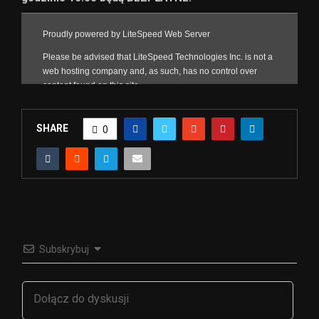
SHARE
0
Subskrybuj