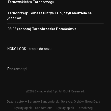
Tarnowskich w Tarnobrzegu
Tarnobrzeg: Tomasz Butryn Trio, czyli niedziela na
jazzowo
08.08 (sobota) Tarnobrzeska Potańcówka
NOKO LOOK - krople do oczu
Rankomat.pl
@2020 - nadwisla24.pl. All Right Reserved.
Dyżury aptek – Baranów Sandomierski, Gorzyce, Grębów, Nowa Dęba
Dyżury aptek – Sandomierz
Dyżury aptek – Tarnobrzeg