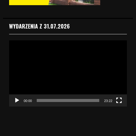
WYDARZENIA Z 31.07.2026
O
d
t
w
a
r
z
a
c
z
00:00
23:22
v
i
d
e
o