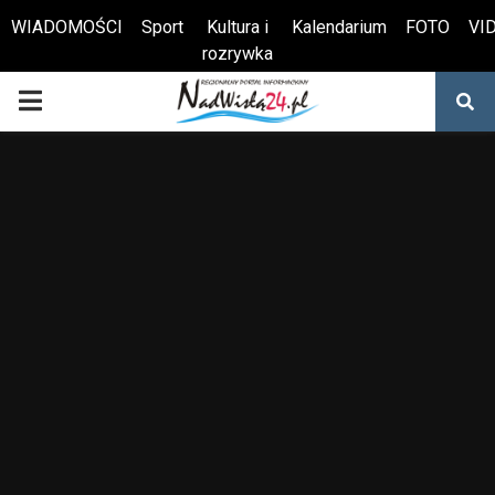
WIADOMOŚCI
Sport
Kultura i
Kalendarium
FOTO
VI
rozrywka
Otwórz pasek narzędzi
PRIMARY
MENU