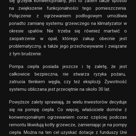
się grzejnik konwencjonalny; jest to zatem także sposób
na zwiększenie funkcjonalności tego pomieszczenia.
Połączenie z ogrzewaniem podłogowym umożliwia
ponadto zamianę systemu grzewczego na klimatyzator w
okresie upałów. Nie trzeba się również martwić o
zaopatrzenie w opał, którego zakup obecnie jest
problematyczny, a także jego przechowywanie i związane
z tym brudzenie.
Pompa ciepła posiada jeszcze i tę zaletę, że jest
całkowicie bezpieczna, nie stwarza ryzyka pożaru,
zatrucia tlenkiem węgla, czy też eksplozji. Żywotność
systemu obliczana jest przeciętnie na około 30 lat.
Powyższe zalety sprawiają, że wielu inwestorów decyduje
się na pompę ciepła. Co więcej, właściciele domów z
konwencjonalnym ogrzewaniem coraz częściej podczas
remontu likwidują kotły grzewcze, zamieniając je na pompy
ciepła. Można na ten cel uzyskać dotacje z funduszy Unii