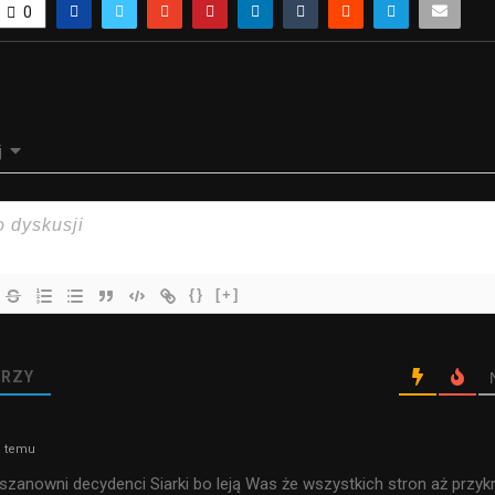
0
j
{}
[+]
RZY
a temu
ę szanowni decydenci Siarki bo leją Was że wszystkich stron aż przyk