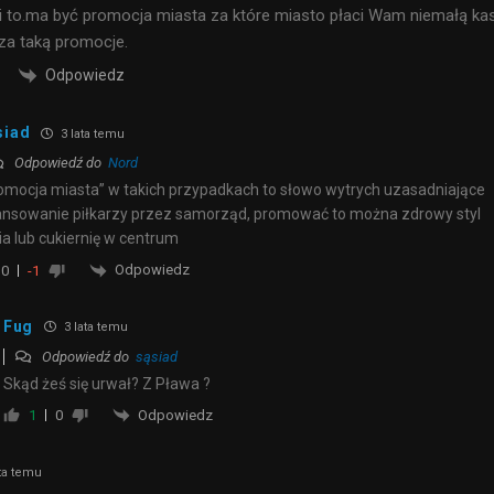
li to.ma być promocja miasta za które miasto płaci Wam niemałą ka
 za taką promocje.
Odpowiedz
siad
3 lata temu
Odpowiedź do
Nord
omocja miasta” w takich przypadkach to słowo wytrych uzasadniające
ansowanie piłkarzy przez samorząd, promować to można zdrowy styl
ia lub cukiernię w centrum
Odpowiedz
0
-1
Fug
3 lata temu
Odpowiedź do
sąsiad
Skąd żeś się urwał? Z Pława ?
Odpowiedz
1
0
ta temu