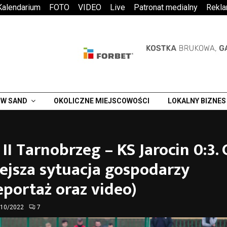
Kalendarium
FOTO
VIDEO
Live
Patronat medialny
Rekl
W SAND
OKOLICZNE MIEJSCOWOŚCI
LOKALNY BIZNES
 II Tarnobrzeg – KS Jarocin 0:3. 
ejsza sytuacja gospodarzy
eportaż oraz video)
/10/2022
7