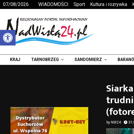
07/08/2026
WIADOMOŚCI
Sport
Kultura i rozrywka
Otwórz pasek narzędzi
KRAJ
TARNOBRZEG
SANDOMIERZ
BARANÓ
Siarka
trudni
(fotor
by
NW24
31