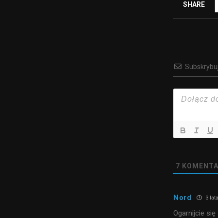
SHARE
Subskrybu
7
KOMENTA
Nord
3 lat
Ogarnijcie si