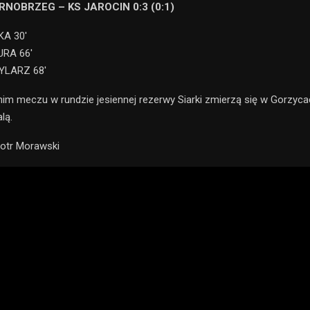
ARNOBRZEG – KS JAROCIN 0:3 (0:1)
KA 30′
IURA 66′
BYLARZ 68′
im meczu w rundzie jesiennej rezerwy Siarki zmierzą się w Gorzyca
lą.
iotr Morawski