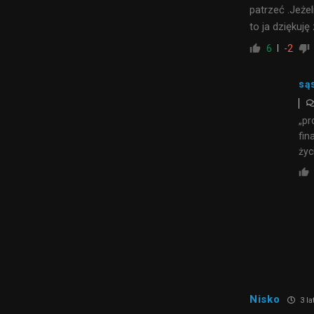
patrzeć .Jeże
to ja dziękuję
6
-2
są
„pr
fin
życ
Nisko
3 la