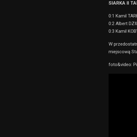
SIARKA II T
0:1 Kamil TAR
0:2 Albert DZ
0:3 Kamil KO
W przedostatn
miejscową Sta
foto&video: P