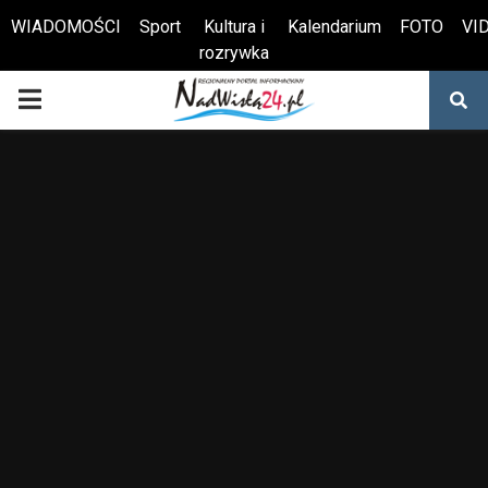
WIADOMOŚCI
Sport
Kultura i
Kalendarium
FOTO
VI
rozrywka
Otwórz pasek narzędzi
PRIMARY
MENU