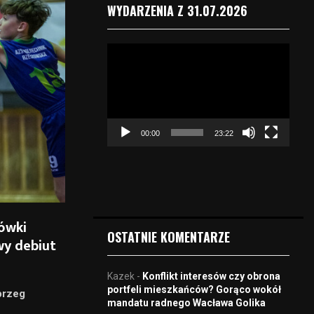
WYDARZENIA Z 31.07.2026
O
d
t
w
a
r
00:00
23:22
z
a
c
z
v
i
ówki
d
OSTATNIE KOMENTARZE
wy debiut
e
o
Kazek
-
Konflikt interesów czy obrona
portfeli mieszkańców? Gorąco wokół
brzeg
mandatu radnego Wacława Golika