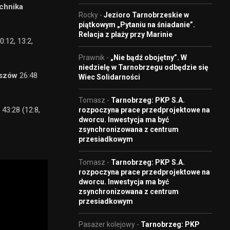
chnika
Rocky
-
Jezioro Tarnobrzeskie w
piątkowym „Pytaniu na śniadanie”.
Relacja z plaży przy Marinie
:12, 13:2,
Prawnik
-
„Nie bądź obojętny”. W
niedzielę w Tarnobrzegu odbędzie się
eszów
26:48
Wiec Solidarności
Tomasz
-
Tarnobrzeg: PKP S.A.
43:28 (12:8,
rozpoczyna prace przedprojektowe na
dworcu. Inwestycja ma być
zsynchronizowana z centrum
przesiadkowym
Tomasz
-
Tarnobrzeg: PKP S.A.
rozpoczyna prace przedprojektowe na
dworcu. Inwestycja ma być
zsynchronizowana z centrum
przesiadkowym
Pasażer kolejowy
-
Tarnobrzeg: PKP