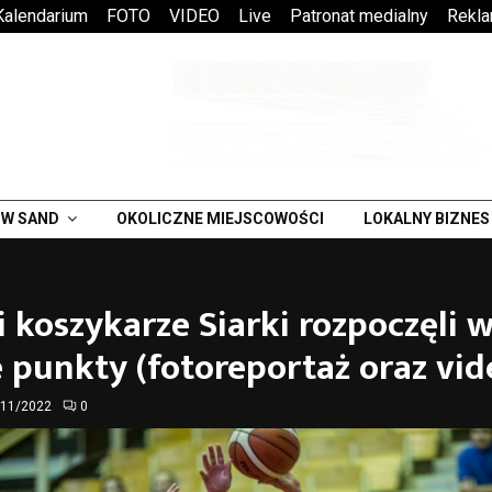
Kalendarium
FOTO
VIDEO
Live
Patronat medialny
Rekl
W SAND
OKOLICZNE MIEJSCOWOŚCI
LOKALNY BIZNES
 koszykarze Siarki rozpoczęli 
 punkty (fotoreportaż oraz vid
/11/2022
0