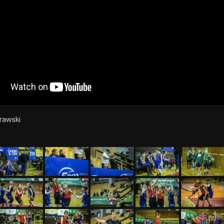
orawski