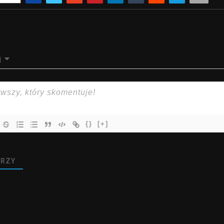
j
{}
[+]
RZY