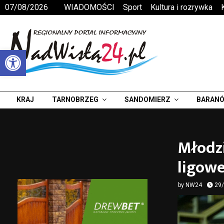
07/08/2026
WIADOMOŚCI
Sport
Kultura i rozrywka
Otwórz pasek narzędzi
KRAJ
TARNOBRZEG
SANDOMIERZ
BARANÓ
Młodzi
ligowe
by
NW24
29