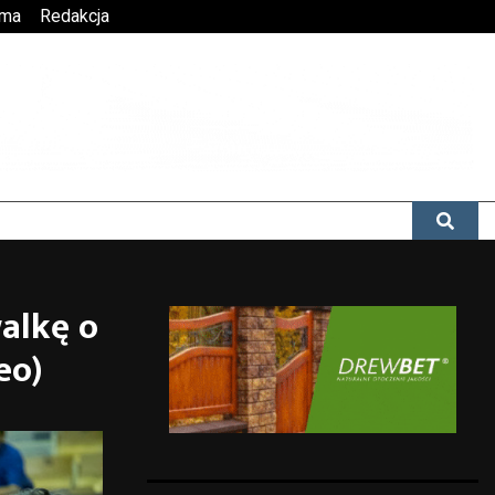
ama
Redakcja
walkę o
eo)