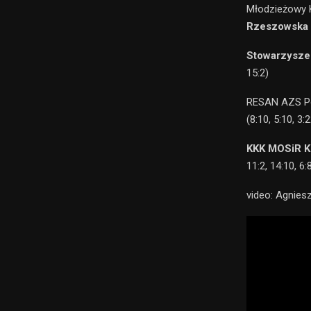
Młodzieżowy 
Rzeszowska
Stowarzysze
15:2)
RESAN AZS Po
(8:10, 5:10, 3:2
KKK MOSiR K
11:2, 14:10, 6:
video: Agnies