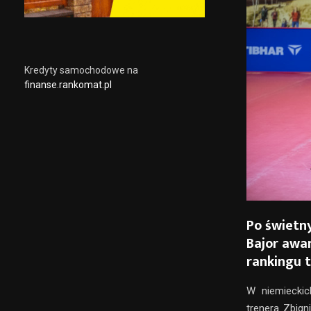
Kredyty samochodowe na
finanse.rankomat.pl
Po świetn
Bajor awa
rankingu t
W niemieckic
trenera Zbign