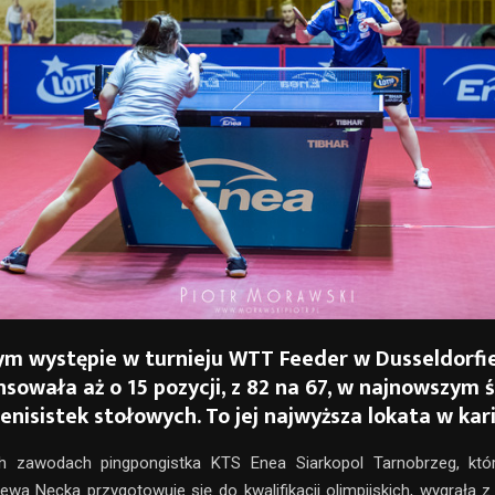
ym występie w turnieju WTT Feeder w Dusseldorfie
nsowała aż o 15 pozycji, z 82 na 67, w najnowszym
enisistek stołowych. To jej najwyższa lokata w kari
h zawodach pingpongistka KTS Enea Siarkopol Tarnobrzeg, kt
iewa Nęcka przygotowuje się do kwalifikacji olimpijskich, wygrała z