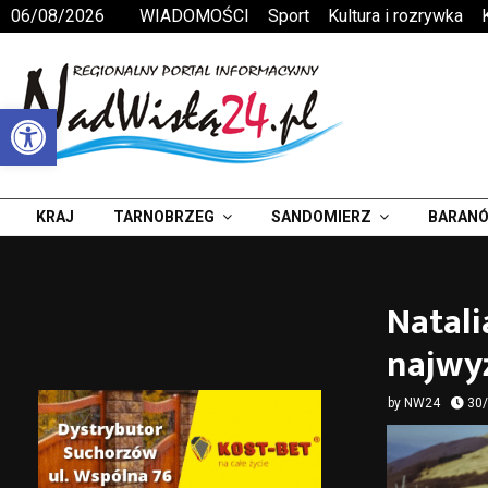
06/08/2026
WIADOMOŚCI
Sport
Kultura i rozrywka
Otwórz pasek narzędzi
KRAJ
TARNOBRZEG
SANDOMIERZ
BARANÓ
Natali
najwy
by
NW24
30