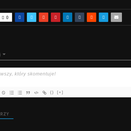
0
j
{}
[+]
RZY