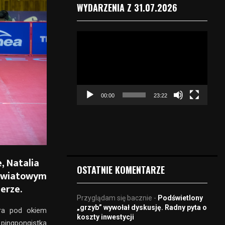
WYDARZENIA Z 31.07.2026
O
d
t
w
a
r
00:00
23:22
z
a
c
z
v
i
, Natalia
d
OSTATNIE KOMENTARZE
 światowym
e
o
erze.
Przyglądam się bacznie
-
Podświetlony
„grzyb” wywołał dyskusję. Radny pyta o
óra pod okiem
koszty inwestycji
 pingpongistką