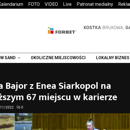
Kalendarium
FOTO
VIDEO
Live
Patronat medialny
Rekl
W SAND
OKOLICZNE MIEJSCOWOŚCI
LOKALNY BIZNES
a Bajor z Enea Siarkopol na
ższym 67 miejscu w karierze
/11/2022
0