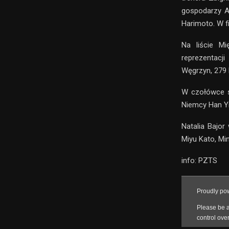
gospodarzy Am
Harimoto. W f
Na liście Mi
reprezentacj
Węgrzyn, 279
W czołówce s
Niemcy Han Yi
Natalia Bajor
Miyu Kato, Mi
info: PZTS