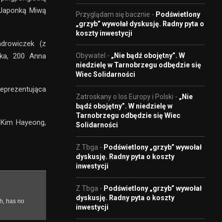
i Japonką Miwą
Przyglądam się bacznie
-
Podświetlony
„grzyb” wywołał dyskusję. Radny pyta o
koszty inwestycji
adrowiczek (z
Obywatel
-
„Nie bądź obojętny”. W
yka, 200 Anna
niedzielę w Tarnobrzegu odbędzie się
Wiec Solidarności
eprezentująca
Zatroskany o los Europy i Polski
-
„Nie
bądź obojętny”. W niedzielę w
Tarnobrzegu odbędzie się Wiec
, Kim Hayeong,
Solidarności
Z Tbga
-
Podświetlony „grzyb” wywołał
dyskusję. Radny pyta o koszty
inwestycji
Z Tbga
-
Podświetlony „grzyb” wywołał
dyskusję. Radny pyta o koszty
inwestycji