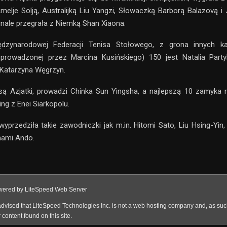
elje Solją, Australijką Liu Yangzi, Słowaczką Barborą Balazovą 
inale przegrała z Niemką Shan Xiaona.
ędzynarodowej Federacji Tenisa Stołowego, z grona innych k
i prowadzonej przez Marcina Kusińskiego) 150 jest Natalia Part
 Katarzyna Węgrzyn.
ą Azjatki, prowadzi Chinka Sun Yingsha, a najlepszą 10 zamyka r
ng z Enei Siarkopolu.
 wyprzedziła takie zawodniczki jak m.in. Hitomi Sato, Liu Hsing-Yin
nami Ando.