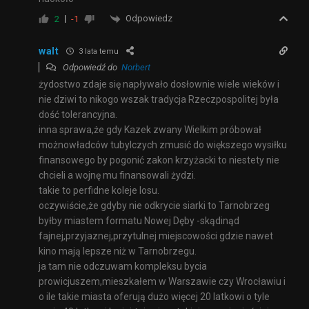
Odpowiedz
2
-1
walt
3 lata temu
Odpowiedź do
Norbert
żydostwo zdaje się napływało dosłownie wiele wieków i
nie dziwi to nikogo wszak tradycja Rzeczpospolitej była
dość tolerancyjna.
inna sprawa,że gdy Kazek zwany Wielkim próbował
możnowładców tubylczych zmusić do większego wysiłku
finansowego by pogonić zakon krzyżacki to niestety nie
chcieli a wojnę mu finansowali żydzi.
takie to perfidne koleje losu.
oczywiście,że gdyby nie odkrycie siarki to Tarnobrzeg
byłby miastem formatu Nowej Dęby -skądinąd
fajnej,przyjaznej,przytulnej miejscowości gdzie nawet
kino mają lepsze niż w Tarnobrzegu.
ja tam nie odczuwam kompleksu bycia
prowicjuszem,mieszkałem w Warszawie czy Wrocławiu i
o ile takie miasta oferują dużo więcej 20 latkowi o tyle