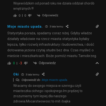
Wojewódzkim od ponad roku nie działa oddział chorób
wnętrznych !!!
Odpowiedz
0
0
Moje miasto upada.
3 lata temu
Statystyka poraża, spadamy coraz niżej. Gdyby władze
działały właściwie na rzecz miasta statystyka byłaby
lepsza, tylko rozwój infrastruktury i budownictwa, i dość
dotowania jeziora czytaj studni bez dna. Czas myśleć o
mieście i mieszkańcach. Boże pomóż miastu Tarnobrzeg.
Odpowiedz
8
-3
Oki
3 lata temu
Odpowiedź do
Moje miasto upada.
Wracamy do swojego miejsca w szeregu.czyli
miasteczka cichego i spokojnego.Im prędzej to
zrozumiemy tym lepiej dla naszego
zdrowia.Mocarstwowosc to mit i bajka