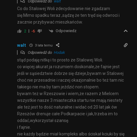
Odpowiedź do
walt
Co do Stalowej Woli zdecydowanie nie zgadzam
się.Mimo spadku teraz ,sądzę że ten tręd się odwroci i
zacznie przybywać mieszkańców.
Odpowiedz
2
-6
walt
3 lata temu
Odpowiedź do
Hodak
stąd podaję nitkę i to prosto ze Stalowej Woli.
co więcej akurat ja rozumiem doskonale,że fajnie jest
jeśli w sąsiedztwie dobrze się dzieje,bywam w Stalowej
choć nie przesadnie i raczej okazjonalnie bo też tam nic
takiego nie ma by tam jeździć non stopem.
bywam też w Rzeszowie i wiem,że razem z Mielcem
wszystkie nasze 3 miasteczka startu nie mają.niestety
ale też jest to dość naturalne i widać od 20 lat jak ów
Rzeszów drenuje całe Podkarpacie i jak,trzeba im to
oddać,wykorzystał szansę.
i fajnie.
nie każdy będzie miał kompleks albo ściskał kciuki by się