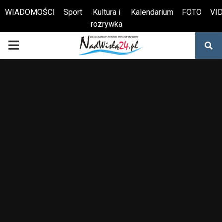
WIADOMOŚCI
Sport
Kultura i
Kalendarium
FOTO
VI
rozrywka
Otwórz pasek narzędzi
PRIMARY
MENU