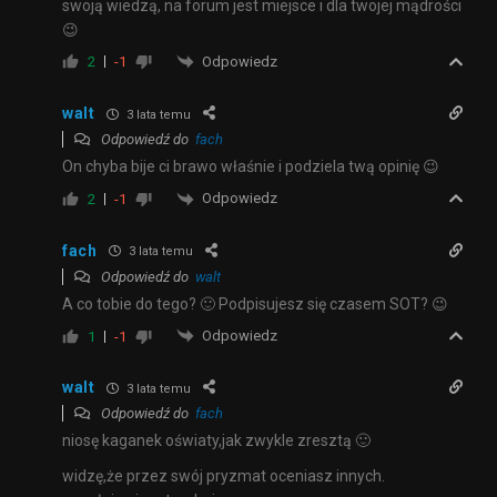
swoją wiedzą, na forum jest miejsce i dla twojej mądrości
😉
Odpowiedz
2
-1
walt
3 lata temu
Odpowiedź do
fach
On chyba bije ci brawo właśnie i podziela twą opinię 😉
Odpowiedz
2
-1
fach
3 lata temu
Odpowiedź do
walt
A co tobie do tego? 🙂 Podpisujesz się czasem SOT? 😉
Odpowiedz
1
-1
walt
3 lata temu
Odpowiedź do
fach
niosę kaganek oświaty,jak zwykle zresztą 🙂
widzę,że przez swój pryzmat oceniasz innych.