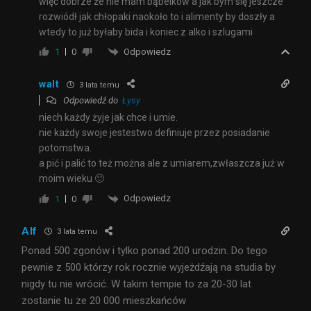
więc dobrze że nie mam bąbelków a jak bym się jeszcze
rozwiódł jak chłopaki naokoło to i alimenty by doszły a
wtedy to już byłaby bida i koniec z alko i szlugami
Odpowiedz
1
0
walt
3 lata temu
Odpowiedź do
Łysy
niech każdy żyje jak chce i umie.
nie każdy swoje jestestwo definiuje przez posiadanie
potomstwa.
a pić i palić to też można ale z umiarem,zwłaszcza już w
moim wieku 🙂
Odpowiedz
1
0
Alf
3 lata temu
Ponad 500 zgonów i tylko ponad 200 urodzin. Do tego
pewnie z 500 którzy rok rocznie wyjeżdźają na studia by
nigdy tu nie wrócić. W takim tempie to za 20-30 lat
zostanie tu ze 20 000 mieszkańców