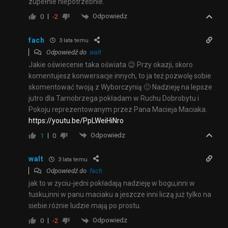
zupełnie niepotrzebnie.
Odpowiedz
0
-2
fach
3 lata temu
Odpowiedź do
walt
Jakie oświecenie taka oświata 😉 Przy okazji, skoro
komentujesz konwersacje innych, to ja też pozwolę sobie
skomentować twoją z Wyborczynią 🙂 Nadzieję na lepsze
jutro dla Tarnobrzega pokładam w Ruchu Dobrobytu i
Pokoju reprezentowanym przez Pana Macieja Maciaka.
https://youtu.be/PpLWeiHiNro
Odpowiedz
1
0
walt
3 lata temu
Odpowiedź do
fach
jak to w życiu-jedni pokładają nadzieję w bogu,inni w
tusku,inni w panu maciaku a jeszcze inni liczą już tylko na
siebie.różnie ludzie mają po prostu.
Odpowiedz
0
-2