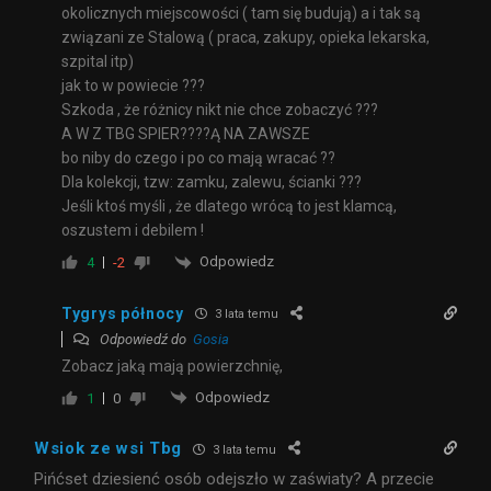
okolicznych miejscowości ( tam się budują) a i tak są
związani ze Stalową ( praca, zakupy, opieka lekarska,
szpital itp)
jak to w powiecie ???
Szkoda , że różnicy nikt nie chce zobaczyć ???
A W Z TBG SPIER????Ą NA ZAWSZE
bo niby do czego i po co mają wracać ??
Dla kolekcji, tzw: zamku, zalewu, ścianki ???
Jeśli ktoś myśli , że dlatego wrócą to jest klamcą,
oszustem i debilem !
Odpowiedz
4
-2
Tygrys północy
3 lata temu
Odpowiedź do
Gosia
Zobacz jaką mają powierzchnię,
Odpowiedz
1
0
Wsiok ze wsi Tbg
3 lata temu
Pińćset dziesienć osób odejszło w zaświaty? A przecie