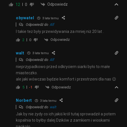
Odpowiedz
12
0
obywatel
3 lata temu
Odpowiedź do
Alf
I takie też były przewidywania za mniej niż 20 lat .
Odpowiedz
2
0
walt
3 lata temu
Odpowiedź do
Alf
nieprzypadkowo przed odkryciem siarki było to małe
miasteczko.
ale jaki wówczas będzie komfort i przestrzeni dla nas 😉
Odpowiedz
5
-1
Norbert
3 lata temu
Odpowiedź do
walt
Jak by nie żydy co ich jakiś król tutaj sprowadził a potem
kopalnia to byłby dalej Dzików z zamkiem i wioskami
naokoło