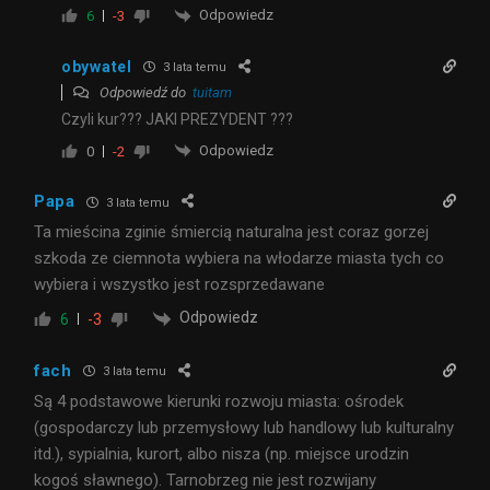
Odpowiedz
6
-3
obywatel
3 lata temu
Odpowiedź do
tuitam
Czyli kur??? JAKI PREZYDENT ???
Odpowiedz
0
-2
Papa
3 lata temu
Ta mieścina zginie śmiercią naturalna jest coraz gorzej
szkoda ze ciemnota wybiera na włodarze miasta tych co
wybiera i wszystko jest rozsprzedawane
Odpowiedz
6
-3
fach
3 lata temu
Są 4 podstawowe kierunki rozwoju miasta: ośrodek
(gospodarczy lub przemysłowy lub handlowy lub kulturalny
itd.), sypialnia, kurort, albo nisza (np. miejsce urodzin
kogoś sławnego). Tarnobrzeg nie jest rozwijany