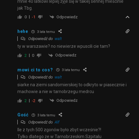
mnie 40 latkowi lepiej żyje się w takiej sennej mieścinie
jak Tbg.
Odpowiedz
0
-1
hehe
3 lata temu
Odpowiedź do
walt
ty w warszawie? no niewierze wpuscili cie tam?
Odpowiedz
2
0
mowi ci to cos?
3 lata temu
Odpowiedź do
walt
siarke na ziemi sandomierskiej to odkryto w piasecznie i
machowie a nie w tarnobrzegu medrcu
Odpowiedz
2
-2
Gość
3 lata temu
Odpowiedź do
Alf
Ile z tych 500 zgonów było zbyt wcześnie?!
Tylko dlatego że w Tarnobrzeskim Szpitalu