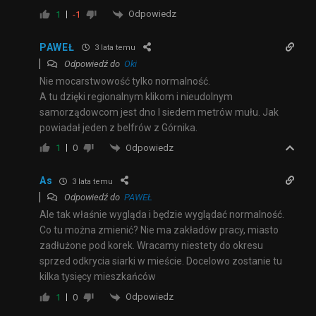
Odpowiedz
1
-1
PAWEŁ
3 lata temu
Odpowiedź do
Oki
Nie mocarstwowość tylko normalność.
A tu dzięki regionalnym klikom i nieudolnym
samorządowcom jest dno I siedem metrów mułu. Jak
powiadał jeden z belfrów z Górnika.
Odpowiedz
1
0
As
3 lata temu
Odpowiedź do
PAWEŁ
Ale tak właśnie wygląda i będzie wyglądać normalność.
Co tu można zmienić? Nie ma zakładów pracy, miasto
zadłużone pod korek. Wracamy niestety do okresu
sprzed odkrycia siarki w mieście. Docelowo zostanie tu
kilka tysięcy mieszkańców
Odpowiedz
1
0