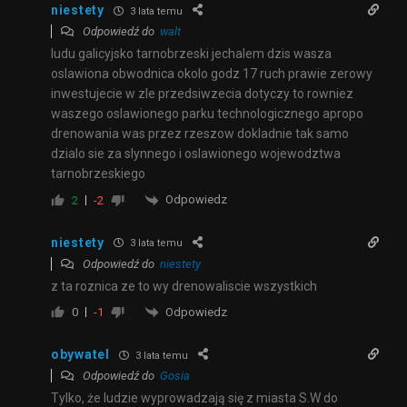
niestety
3 lata temu
Odpowiedź do
walt
ludu galicyjsko tarnobrzeski jechalem dzis wasza
oslawiona obwodnica okolo godz 17 ruch prawie zerowy
inwestujecie w zle przedsiwzecia dotyczy to rowniez
waszego oslawionego parku technologicznego apropo
drenowania was przez rzeszow dokladnie tak samo
dzialo sie za slynnego i oslawionego wojewodztwa
tarnobrzeskiego
Odpowiedz
2
-2
niestety
3 lata temu
Odpowiedź do
niestety
z ta roznica ze to wy drenowaliscie wszystkich
Odpowiedz
0
-1
obywatel
3 lata temu
Odpowiedź do
Gosia
Tylko, że ludzie wyprowadzają się z miasta S.W do