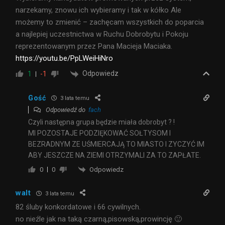
narzekamy, znowu ich wybieramy i tak w kółko Ale
możemy to zmienić – zachęcam wszystkich do poparcia
a najlepiej uczestnictwa w Ruchu Dobrobytu i Pokoju
reprezentowanym przez Pana Macieja Maciaka.
https://youtu.be/PpLWeiHiNro
Odpowiedz
1
-1
Gość
3 lata temu
Odpowiedź do
fach
Czyli następna grupa będzie miała dobrobyt ? !
MI POZOSTAJE PODZIĘKOWAĆ SOŁTYSOM I
BEZRADNYM ZE UŚMIERCAJĄ TO MIASTO I ZYCZYĆ IM
ABY JESZCZE NA ZIEMI OTRZYMALI ZA TO ZAPŁATE.
Odpowiedz
0
0
walt
3 lata temu
82 śluby konkordatowe i 66 cywilnych.
no nieźle jak na taką czarną,pisowską,prowincję 🙂