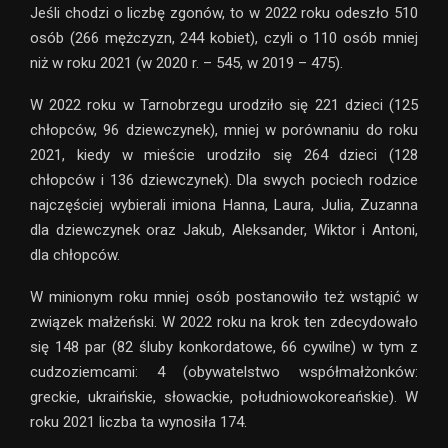
Jeśli chodzi o liczbę zgonów, to w 2022 roku odeszło 510
osób (266 mężczyzn, 244 kobiet), czyli o 110 osób mniej
niż w roku 2021 (w 2020 r. – 545, w 2019 – 475).
W 2022 roku w Tarnobrzegu urodziło się 221 dzieci (125
chłopców, 96 dziewczynek), mniej w porównaniu do roku
2021, kiedy w mieście urodziło się 264 dzieci (128
chłopców i 136 dziewczynek). Dla swych pociech rodzice
najczęściej wybierali imiona Hanna, Laura, Julia, Zuzanna
dla dziewczynek oraz Jakub, Aleksander, Wiktor i Antoni,
dla chłopców.
W minionym roku mniej osób postanowiło też wstąpić w
związek małżeński. W 2022 roku na krok ten zdecydowało
się 148 par (82 śluby konkordatowe, 66 cywilne) w tym z
cudzoziemcami: 4 (obywatelstwo współmałżonków:
greckie, ukraińskie, słowackie, południowokoreańskie). W
roku 2021 liczba ta wynosiła 174.