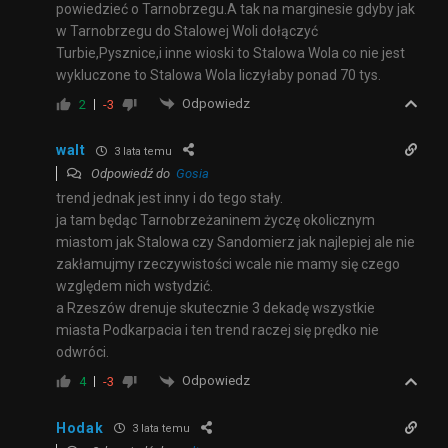
powiedzieć o Tarnobrzegu.A tak na marginesie gdyby jak
w Tarnobrzegu do Stalowej Woli dołączyć
Turbie,Pysznice,i inne wioski to Stalowa Wola co nie jest
wykluczone to Stalowa Wola liczyłaby ponad 70 tys.
Odpowiedz
2
-3
walt
3 lata temu
Odpowiedź do
Gosia
trend jednak jest inny i do tego stały.
ja tam będąc Tarnobrzeżaninem życzę okolicznym
miastom jak Stalowa czy Sandomierz jak najlepiej ale nie
zakłamujmy rzeczywistości wcale nie mamy się czego
względem nich wstydzić.
a Rzeszów drenuje skutecznie 3 dekadę wszystkie
miasta Podkarpacia i ten trend raczej się prędko nie
odwróci.
Odpowiedz
4
-3
Hodak
3 lata temu