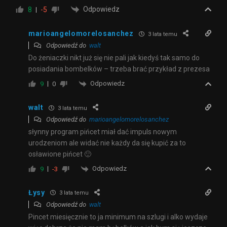
Odpowiedz
8
-5
marioangelomorelosanchez
3 lata temu
Odpowiedź do
walt
Do żeniaczki nikt już się nie pali jak kiedyś tak samo do
posiadania bombelków – trzeba brać przykład z prezesa
Odpowiedz
9
0
walt
3 lata temu
Odpowiedź do
marioangelomorelosanchez
słynny program pińcet miał dać impuls nowym
urodzeniom ale widać nie każdy da się kupić za to
osławione pińcet 🙂
Odpowiedz
9
-3
Łysy
3 lata temu
Odpowiedź do
walt
Pincet miesięcznie to ja minimum na szlugi i alko wydaje