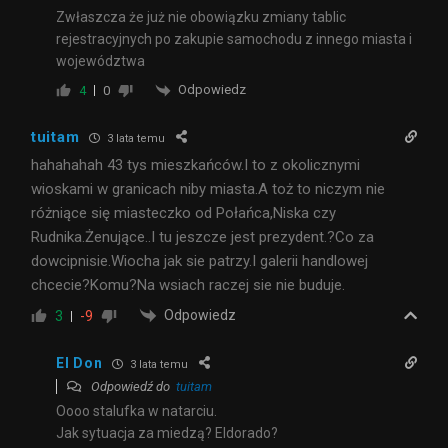
Zwłaszcza że już nie obowiązku zmiany tablic
rejestracyjnych po zakupie samochodu z innego miasta i
województwa
Odpowiedz
4
0
tuitam
3 lata temu
hahahahah 43 tys mieszkańców.I to z okolicznymi
wioskami w granicach niby miasta.A toż to niczym nie
różniące się miasteczko od Połańca,Niska czy
Rudnika.Żenujące..I tu jeszcze jest prezydent.?Co za
dowcipnisie.Wiocha jak sie patrzy.I galerii handlowej
chcecie?Komu?Na wsiach raczej sie nie buduje.
Odpowiedz
3
-9
El Don
3 lata temu
Odpowiedź do
tuitam
Oooo stalufka w natarciu.
Jak sytuacja za miedzą? Eldorado?