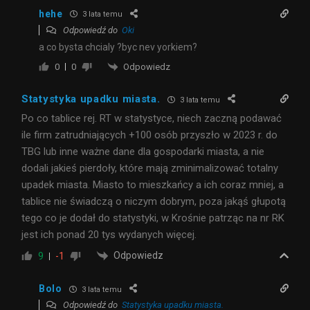
hehe
3 lata temu
Odpowiedź do
Oki
a co bysta chcialy ?byc nev yorkiem?
Odpowiedz
0
0
Statystyka upadku miasta.
3 lata temu
Po co tablice rej. RT w statystyce, niech zaczną podawać
ile firm zatrudniających +100 osób przyszło w 2023 r. do
TBG lub inne ważne dane dla gospodarki miasta, a nie
dodali jakieś pierdoły, które mają zminimalizować totalny
upadek miasta. Miasto to mieszkańcy a ich coraz mniej, a
tablice nie świadczą o niczym dobrym, poza jakąś głupotą
tego co je dodał do statystyki, w Krośnie patrząc na nr RK
jest ich ponad 20 tys wydanych więcej.
Odpowiedz
9
-1
Bolo
3 lata temu
Odpowiedź do
Statystyka upadku miasta.