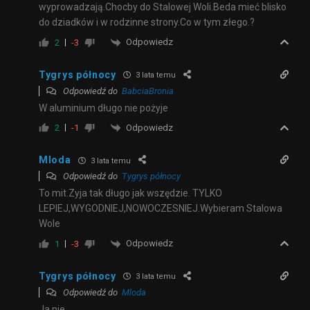
wyprowadzają.Chocby do Stalowej Woli.Beda mieć blisko
do dziadków i w rodzinne strony.Co w tym złego.?
Odpowiedz
2
-3
Tygrys północy
3 lata temu
Odpowiedź do
BabciaBronia
W aluminium długo nie pożyje
Odpowiedz
2
-1
Mloda
3 lata temu
Odpowiedź do
Tygrys północy
To mit.Zyja tak długo jak wszędzie. TYLKO
LEPIEJ,WYGODNIEJ,NOWOCZESNIEJ.Wybieram Stalowa
Wole
Odpowiedz
1
-3
Tygrys północy
3 lata temu
Odpowiedź do
Mloda
Ja nie