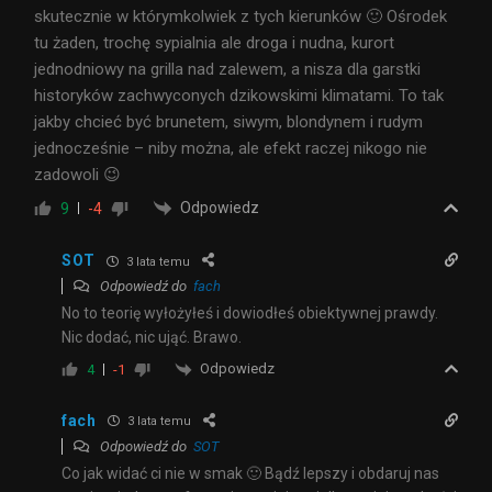
skutecznie w którymkolwiek z tych kierunków 🙂 Ośrodek
tu żaden, trochę sypialnia ale droga i nudna, kurort
jednodniowy na grilla nad zalewem, a nisza dla garstki
historyków zachwyconych dzikowskimi klimatami. To tak
jakby chcieć być brunetem, siwym, blondynem i rudym
jednocześnie – niby można, ale efekt raczej nikogo nie
zadowoli 😉
Odpowiedz
9
-4
SOT
3 lata temu
Odpowiedź do
fach
No to teorię wyłożyłeś i dowiodłeś obiektywnej prawdy.
Nic dodać, nic ująć. Brawo.
Odpowiedz
4
-1
fach
3 lata temu
Odpowiedź do
SOT
Co jak widać ci nie w smak 🙂 Bądź lepszy i obdaruj nas