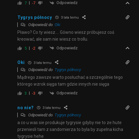
Odpowiedz
7
-7
Tygrys północy
3 lata temu
Odpowiedź do
Oki
Pławo? Co ty wiesz…. Gówno wiesz próbujesz coś
kreować, ale sam nie wiesz co trollu.
Odpowiedz
5
-2
Oki
3 lata temu
Odpowiedź do
Tygrys północy
Mądrego zawsze warto posłuchać a szczególnie tego
którego wzrok sięga tam gdzie innych nie sięga
Odpowiedz
3
-3
no nie?
3 lata temu
Odpowiedź do
Tygrys północy
a co u was sie produkuje tygrysie gdyby nie to ze hute
przeniesli tam z sandomierza to byla by zupelna kicha
tygrysie hehe