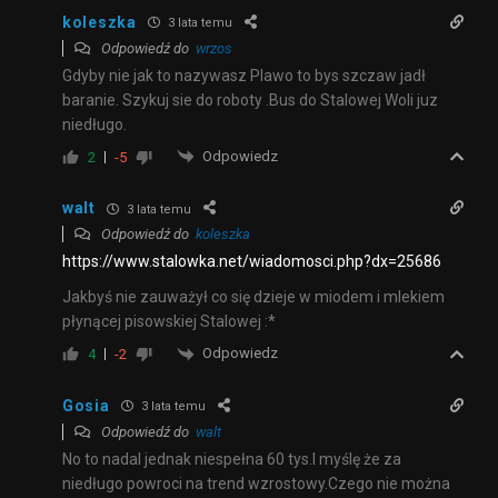
koleszka
3 lata temu
Odpowiedź do
wrzos
Gdyby nie jak to nazywasz Plawo to bys szczaw jadł
baranie. Szykuj sie do roboty .Bus do Stalowej Woli juz
niedługo.
Odpowiedz
2
-5
walt
3 lata temu
Odpowiedź do
koleszka
https://www.stalowka.net/wiadomosci.php?dx=25686
Jakbyś nie zauważył co się dzieje w miodem i mlekiem
płynącej pisowskiej Stalowej :*
Odpowiedz
4
-2
Gosia
3 lata temu
Odpowiedź do
walt
No to nadal jednak niespełna 60 tys.I myślę że za
niedługo powroci na trend wzrostowy.Czego nie można