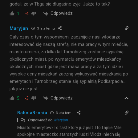
godali, że w Tbgu sie długaśno zyje. Jakże to tak?
Odpowiedz
1
-4
Maryjan
3 lata temu
Cały czas o tym wspominam, zacznijcie nasi włodarze
interesować się naszą strefą, nie ma pracy w tym mieście,
miasto umiera, za kilka lat Tarnobrzeg zostanie sypialnią
okolicznych miast, po wymarciu emerytów mieszkańcy
okolicznych miast gdzie jest masa pracy a za tym idzie i
wysokie ceny mieszkań zaczną wykupywać mieszkania po
emerytach i Tarnobrzeg stanie się sypialnią Podkarpacia…
jak już nie jest.
Odpowiedz
5
-3
BabciaBronia
3 lata temu
Odpowiedź do
Maryjan
Miasto emerytów?To fakt ktory juz jest .I to fajnie.Mile
spokojne miasteczko starszych ludzi.Mlodzi niech się