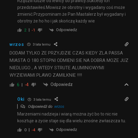
Rządzili ludzie od lewicy do prawicy.Sukcedy ich
przedstawiłeś.Mowisz że obrotny i wygadany coś może
zmienić.Przypominam że Pan Mastalerz był wygadany i
obrotny że ho ho i jak skończę każdy wie
Odpowiedz
2
-1
wrzos
3 lata temu
DODAM TYLKO ZE PRZYJDZIE CZAS KIEDY ZLA PASSA
MIASTA O 180 STOPNI ODMIENI SIE NA DOBRA MOZE JUZ
NIEDLUGO , A WTEDY STRUTE ALUMINIOWYMI
WYZIEWAMI PLAWO ZAMILKNIE !!!!
Odpowiedz
6
-4
Oki
3 lata temu
Odpowiedź do
wrzos
Marzeniami nadzieja i wiarą można żyć bo to nic nie
kosztuje a życie staje się dla wielu znośne zwłaszcza tu.
Odpowiedz
0
-4