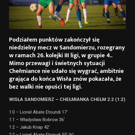
Podziałem punktów zakończył się
niedzielny mecz w Sandomierzu, rozegrany
w ramach 26. kolejki III ligi, w grupie 4..
Mimo przewagi i świetnych sytuacji
Chełmiance nie udało się wygrać, ambitnie
grająca do końca Wisła znów pokazała, że
bez walki nie opuści tej ligi.
WISŁA SANDOMIERZ – CHEŁMIANKA CHEŁM 2:2 (1:2)
1:0 – Lionel Abate Etoundi 17′
1:1 – Władysław Bobrow 36′
1:2 – Jakub Knap 42′
2:2 – Lionel Abate Etonudi 55′ (k)