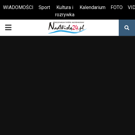
WIADOMOŚCI
Sport
Kultura i
Kalendarium
FOTO
VI
rozrywka
Otwórz pasek narzędzi
PRIMARY
MENU