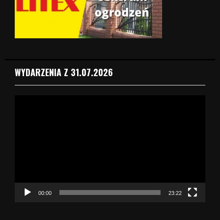
WYDARZENIA Z 31.07.2026
O
d
t
w
a
r
z
a
c
z
00:00
23:22
v
i