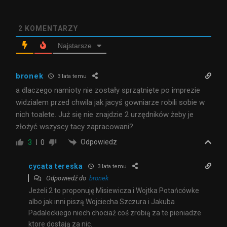
2
KOMENTARZY
Najstarsze
bronek
3 lata temu
a dlaczego namioty nie zostały sprzątnięte po imprezie
widzialem przed chwila jak jacyś gowniarze robili sobie w
nich toalete. Już się nie znajdzie 2 urzędników żeby je
złożyć wszyscy tacy zapracowani?
Odpowiedz
3
0
cycata tereska
3 lata temu
Odpowiedź do
bronek
Jeżeli 2 to proponuję Misiewicza i Wojtka Potańcówke
albo jak inni piszą Wojciecha Szczura i Jakuba
Padaleckiego niech chociaż coś zrobią za te pieniadze
ktore dostają za nic.