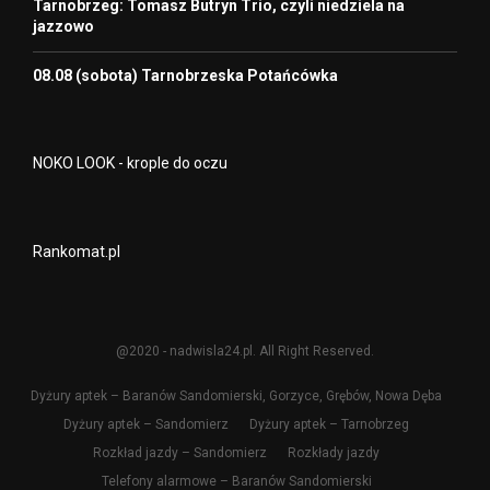
Tarnobrzeg: Tomasz Butryn Trio, czyli niedziela na
jazzowo
08.08 (sobota) Tarnobrzeska Potańcówka
NOKO LOOK - krople do oczu
Rankomat.pl
@2020 - nadwisla24.pl. All Right Reserved.
Dyżury aptek – Baranów Sandomierski, Gorzyce, Grębów, Nowa Dęba
Dyżury aptek – Sandomierz
Dyżury aptek – Tarnobrzeg
Rozkład jazdy – Sandomierz
Rozkłady jazdy
Telefony alarmowe – Baranów Sandomierski