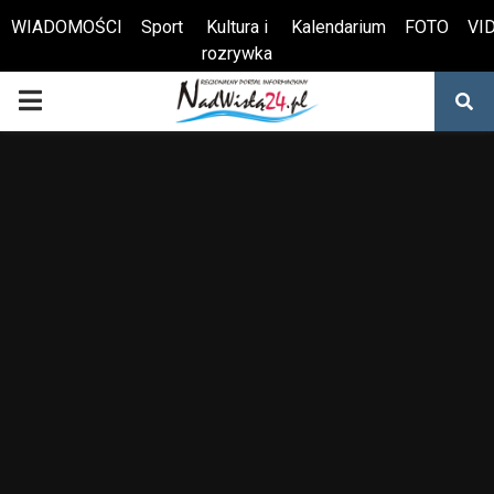
WIADOMOŚCI
Sport
Kultura i
Kalendarium
FOTO
VI
rozrywka
Otwórz pasek narzędzi
PRIMARY
MENU