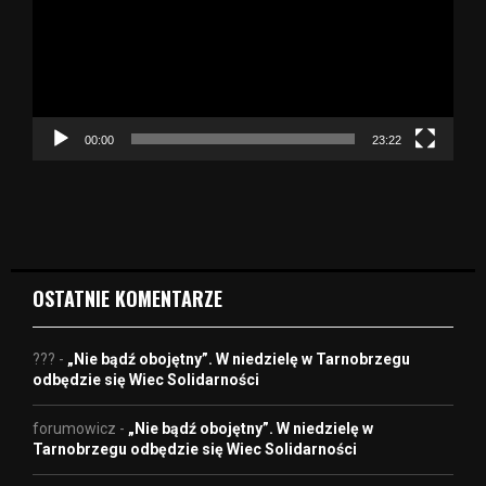
w
a
r
z
a
c
z
00:00
23:22
v
i
d
e
o
OSTATNIE KOMENTARZE
???
-
„Nie bądź obojętny”. W niedzielę w Tarnobrzegu
odbędzie się Wiec Solidarności
forumowicz
-
„Nie bądź obojętny”. W niedzielę w
Tarnobrzegu odbędzie się Wiec Solidarności