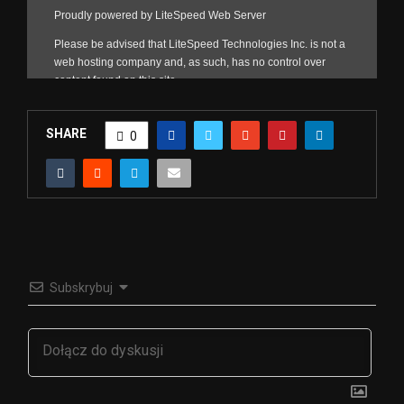
SHARE
0
Subskrybuj