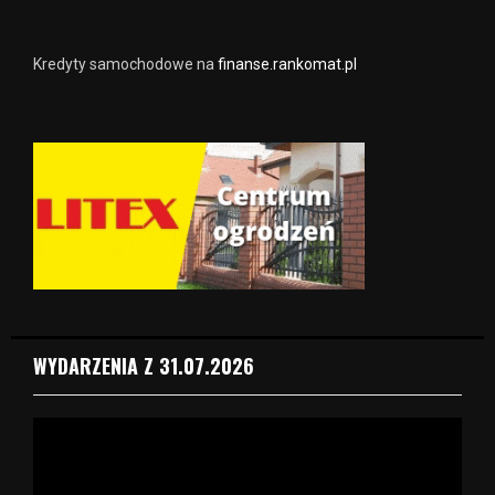
Kredyty samochodowe na
finanse.rankomat.pl
WYDARZENIA Z 31.07.2026
O
d
t