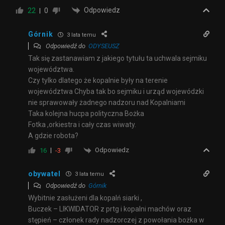
Odpowiedz
22
0
Górnik
3 lata temu
Odpowiedź do
ODYSEUSZ
Tak się zastanawiam z jakiego tytułu ta uchwala sejmiku
województwa.
Czy tylko dlatego że kopalnie były na terenie
województwa Chyba tak bo sejmiku i urząd wojewódzki
nie sprawowały żadnego nadzoru nad Kopalniami
Taka kolejna hucpa polityczna Bożka
Fotka ,orkiestra i cały czas wiwaty.
A gdzie robota?
Odpowiedz
16
-3
obywatel
3 lata temu
Odpowiedź do
Górnik
Wybitnie zasłużeni dla kopalń siarki ,
Buczek – LIKWIDATOR z prtg i kopalni machów oraz
stępień – członek rady nadzorczej z powołania bożka w