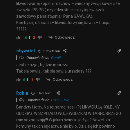
likwidowanej kopalni machów – wieczny związkowiec że
związku PSiPG ( czy odwrotnie – czytaj związek
zawodowy pana stępnia i Pana GAWLIKA).
Koń by się uśmiach – likwidatorzy się bawią – hucpa
?????
Odpowiedz
16
-3
obywatel
3 lata temu
Odpowiedź do
Górnik
Jest okazja , będzie impreza .
Tak się bawią , tak się bawią urzędasy ???
Odpowiedz
6
-1
Robin
3 lata temu
Odpowiedź do
ODYSEUSZ
Bandyty i łotry. Na tej samej sesji (?) LIKWIDUJĄ KOLEJNY
ODDZIAŁ W SZPITALU WOJEWODZKIM W TARNOBRZEGU
i się odznaczają!!! W jakim świecie ja żyje? Nawet za
komuny takich łajdactwa nie było. Dziś się ich powinno