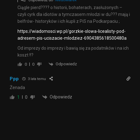
Ciągle pierd???? o historii, bohaterach, zasłużonych –
czyli cyrk dla idiotów a tymczasem młodzi w du??? mają i
belfrów- historyków i ich kupli z PiS na Podkarpaciu ;
https://wiadomosci.wp.pl/gorzkie-slowa-licealisty-pod-
adresem-pis-uciszacie-mlodziez-6904385618500480a
Od imprezy do imprezy i bawią się za podatników i na ich
koszt !!?
Odpowiedz
0
0
Ppp
3 lata temu
Żenada
Odpowiedz
1
0