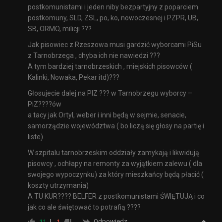
postkomunistami i jeden niby bezpartyjny z poparciem
postkomuny, SLD, ZSL, po, ko, nowoczesnej i PZPR, UB,
SB, ORMO, milicji ???
Jak pisowiec z Rzeszowa musi gardzić wyborcami PiSu
z Tarnobrzega , chyba ich nie nawiedzi ???
A tym bardziej tarnobrzeskich , miejskich pisowców (
Kalinki, Nowaka, Pekar itd)???
Głosujecie dalej na PIZ ??? w Tarnobrzegu wyborcy –
PiZ????ów
a tacy jak Ortyl, weber i inni będą w sejmie, senacie,
samorządzie województwa ( bo liczą się głosy na partię i
liste)
W szpitalu tarnobrzeskim oddziały zamykają i likwidują
pisowcy , ochłapy na remonty za wyjątkiem zalewu ( dla
swojego wypoczynku) za który mieszkańcy będą płacić (
koszty utrzymania)
A TU KUR???? BELFER z postkomunistami ŚWIĘTUJĄ i co
jak co ale świętować to potrafią ????
Odpowiedz
11
-1