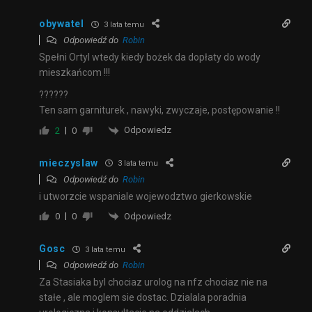
obywatel
3 lata temu
Odpowiedź do
Robin
Spełni Ortyl wtedy kiedy bożek da dopłaty do wody
mieszkańcom !!!
??????
Ten sam garniturek , nawyki, zwyczaje, postępowanie !!
Odpowiedz
2
0
mieczyslaw
3 lata temu
Odpowiedź do
Robin
i utworzcie wspaniale wojewodztwo gierkowskie
Odpowiedz
0
0
Gosc
3 lata temu
Odpowiedź do
Robin
Za Stasiaka byl chociaz urolog na nfz chociaz nie na
stałe , ale moglem sie dostac. Dzialala poradnia