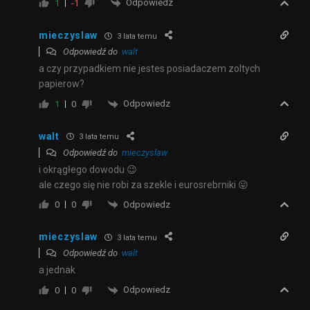
Odpowiedz
1
-1
mieczyslaw
3 lata temu
Odpowiedź do
walt
a czy przypadkiem nie jestes posiadaczem zoltych
papierow?
Odpowiedz
1
0
walt
3 lata temu
Odpowiedź do
mieczyslaw
i okrągłego dowodu 😉
ale czego się nie robi za szekle i eurosrebrniki 😛
Odpowiedz
0
0
mieczyslaw
3 lata temu
Odpowiedź do
walt
a jednak
Odpowiedz
0
0