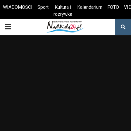
WIADOMOŚCI
Sport
Kultura i
Kalendarium
FOTO
VI
rozrywka
Otwórz pasek narzędzi
PRIMARY
MENU