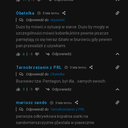
Obatelka
3 lata temu
Odpowiedź do
obywatel
Dużo by mówić o sytuacji w siarce. Dużo by mogły w
szczególności mówić kobietki,które pewnie jeszcze
pamiętają co się nieraz działo w biurowcu gdy pewien
pan przesadził z używkami.
Odpowiedz
8
-1
Tarnobrzeżanin z PRL
3 lata temu
Odpowiedź do
Obatelka
Biurowiec tzw. Pentagon, był dla… samych swoich.
Odpowiedz
9
-1
mariusz sando
3 lata temu
Odpowiedź do
Tarnobrzeżanin z PRL
pierwsza odkrywkowa kopalnia siarki na
sandomierszczyznie p[wstala w piasecznie