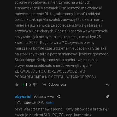
solidnie wypałować a nie trzymać na ważnych
stanowiskach!!! Marszałek Ortyl jeszcze ma czelność
mówić na antenie RL że „taki mamy klimat” i oddział
trzeba zamknąć Marszałek zauważył że dzieci mamy
mniej ale już nie widzi że społeczeństwo się starzeje i
przybywa ludzi chorych. Oddziału chorób wewnętrznych
oczywiście jak nie było tak nie ma dalej a miał być 25
kwietnia 2022r. Kogo to wina ? Oczywiście z winy
marszałka bo tyle czasu trzymał nieudacznika Stasiaka
na stołku dyrektora a potem mianował jeszcze gorszego
Stolarskiego. Kiedy marszałek spełni swą obietnice
przywrócenia oddziału chorób wewnętrznych?!
ZLIKWIDUJCIE TO CHORE WOJEWODZTWO
PODKARPACKIE A NIE SZPITAL W TARNOBRZEGU.
Odpowiedz
18
0
obywatel
3 lata temu
Odpowiedź do
Robin
Mnie Waść zastanawia jedno – Ortyl pisowiec a brata się i
świętuje z ludźmi SLD , PO, ZSL czyli kuma się z