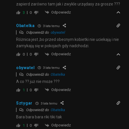
zapierd zarówno tam jak i zwykle urzędasy za grosze ???
Odpowiedz
3
0
Obatelka
3 lata temu
Odpowiedź do
obywatel
Różnica jest ,bo przed obecnym kobietki nie uciekają i nie
zamykają się w pokojach gdy nadchodzi.
Odpowiedz
0
0
obywatel
3 lata temu
Odpowiedź do
Obatelka
A co ?? już nie może ???
Odpowiedz
1
0
Sztygar
3 lata temu
Odpowiedź do
Obatelka
Bara bara bara riki tiki tak
Odpowiedz
1
0