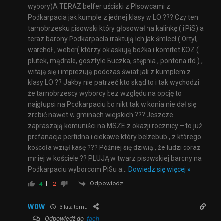
wybory)A TERAZ belfer uściski z PIsowcami z
Podkarpacia jak kumple z jednej klasy w LO ??? Czy ten
tarnobrzesku pisowski który głosował na kalinkę ( i PiS) a
teraz barony Podkarpacia traktują ich jak śmieci ( Ortyl,
warchoł , weber( którzy oklaskują bożka i komitet KOZ (
plutek, mądrale, gosztyle Buczka, stępnia , pontona itd ) ,
witają się i imprezują podczas świat jak z kumplem z
klasy LO ?? Jakby nie patrzeć kto skąd to i tak wychodzi
że tarnobrzescy wyborcy bez względu na opcję to
najgłupsi na Podkarpaciu bo nikt tak w konia nie dał się
zrobić nawet w gminach wiejskich ??? Jeszcze
zapraszają komuniści na MSZE z okazji rocznicy – to już
profanacja perfidna i ciekawe który belzebub , z którego
koścoła wziął kasę ??? Później się dziwią , że ludzi coraz
mniej w kościele ?? PLUJĄ w twarz pisowskiej barony na
Podkarpaciu wyborcom PiSu a
…
Dowiedz się więcej »
Odpowiedz
4
-2
WOW
3 lata temu
Odpowiedź do
fach