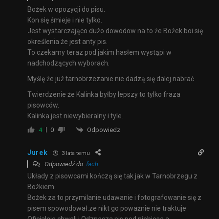
Bożek w opozycji do pisu.
Kon się śmieje i nie tylko.
Jest wystarczająco dużo dowodow na to że Bożek boi się
określenia że jest anty pis.
To czekamy teraz pod jakim hasłem wystąpi w
nadchodzących wyborach.
Myślę że już tarnobrzezanie nie dadzą się dalej nabrać
Twierdzenie że Kalinka byłby lepszy to tylko fraza
pisowców.
Kalinka jest niewybieralny i tyle.
Odpowiedz
4
0
Jurek
3 lata temu
Odpowiedź do
fach
Układy z pisowcami kończą się tak jak w Tarnobrzegu z
Bożkiem
Bożek za to przymilanie udawanie i fotografowanie się z
pisem spowodował.ze nikt go poważnie nie traktuje