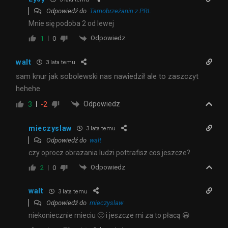
Odpowiedź do
Tarnobrzeżanin z PRL
Mnie się podoba 2 od lewej
Odpowiedz
1
0
walt
3 lata temu
sam knur jak sobolewski nas nawiedził ale to zaszczyt
hehehe
Odpowiedz
3
-2
mieczyslaw
3 lata temu
Odpowiedź do
walt
czy oprocz obrazania ludzi pottrafisz cos jeszcze?
Odpowiedz
2
0
walt
3 lata temu
Odpowiedź do
mieczyslaw
niekoniecznie mieciu 🙂 i jeszcze mi za to płacą 😀