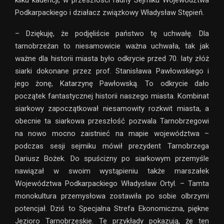
kilku kadencji, w przeszłości radny Sejmiku Województwa
Podkarpackiego i działacz związkowy Władysław Stępień.
– Dziękuję, że podjęliście państwo tę uchwałę. Dla
tarnobrzeżan to niesamowicie ważna uchwała, tak jak
ważne dla historii miasta było odkrycie przed 70. laty złóż
siarki dokonane przez prof. Stanisława Pawłowskiego i
jego żonę, Katarzynę Pawłowską. To odkrycie dało
początek fantastycznej historii naszego miasta. Kombinat
siarkowy zapoczątkował niesamowity rozkwit miasta, a
obecnie ta siarkowa przeszłość pozwala Tarnobrzegowi
na nowo mocno zaistnieć na mapie województwa –
podczas sesji sejmiku mówił prezydent Tarnobrzega
Dariusz Bożek. Do spuścizny po siarkowym przemyśle
nawiązał w swoim wystąpieniu także marszałek
Województwa Podkarpackiego Władysław Ortyl. – Tamta
monokultura przemysłowa zostawiła po sobie olbrzymi
potencjał. Dziś to Specjalna Strefa Ekonomiczna, piękne
Jezioro Tarnobrzeskie. Te przykłady pokazują, że ten