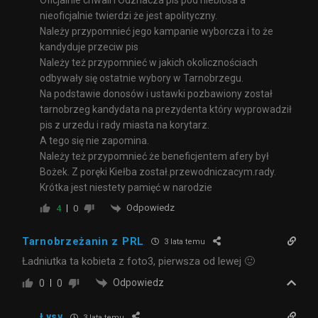
Oficjalnie chwali i Odznacza pis pod niebiosa a
nieoficjalnie twierdzi że jest apolityczny.
Należy przypomnieć jego kampanie wyborcza i to że
kandyduje przeciw pis
Należy też przypomnieć w jakich okolicznościach
odbywały się ostatnie wybory w Tarnobrzegu.
Na podstawie donosów i ustawki pozbawiony został
tarnobrzeg kandydata na prezydenta który wyprowadził
pis z urzedu i rady miasta na korytarz.
A tego się nie zapomina.
Należy też przypomnieć że beneficjentem afery był
Bożek. Z poręki Kiełba został.przewodniczacym.rady.
Krótka jest niestety pamięć w narodzie
Odpowiedz
4
0
Tarnobrzeżanin z PRL
3 lata temu
Ładniutka ta kobieta z foto3, pierwsza od lewej 🙂
Odpowiedz
0
0
Łysy
3 lata temu