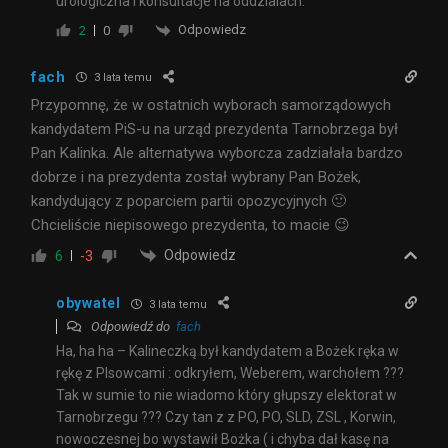
urologiczna i konsultacje na oddzialach.
Odpowiedz
2
0
fach
3 lata temu
Przypomnę, że w ostatnich wyborach samorządowych
kandydatem PiS-u na urząd prezydenta Tarnobrzega był
Pan Kalinka. Ale alternatywa wyborcza zadziałała bardzo
dobrze i na prezydenta został wybrany Pan Bożek,
kandydujący z poparciem partii opozycyjnych 🙂
Chcieliście niepisowego prezydenta, to macie 😉
Odpowiedz
6
-3
obywatel
3 lata temu
Odpowiedź do
fach
Ha, ha ha – Kalineczką był kandydatem a Bożek ręka w
rękę z PIsowcami : odkryłem, Weberem, warchołem ???
Tak w sumie to nie wiadomo który głupszy elektorat w
Tarnobrzegu ??? Czy tan z z PO, PO, SLD, ZSL , Korwin,
nowoczesnej bo wystawił Bożka ( i chyba dał kasę na