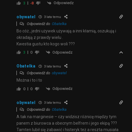
Odpowiedz
3
-8
obywatel
3 lata temu
Odpowiedź do
Obatelka
Bo cóż , jedni używek używają a inni kłamią, oszukują i
okradają z prawdy wielu .
Kwestia gustu kto kogo woli ???
Odpowiedz
3
0
Obatelka
3 lata temu
Odpowiedź do
obywatel
Można i to i to
Odpowiedz
0
0
obywatel
3 lata temu
Odpowiedź do
Obatelka
A tak na marginesie – czy widzisz różnicę między tym
panem z biurowca a obecnym belfrem i jego ekipą ???
Tamten lubił się zabawić i histeryk też a reszta musiała