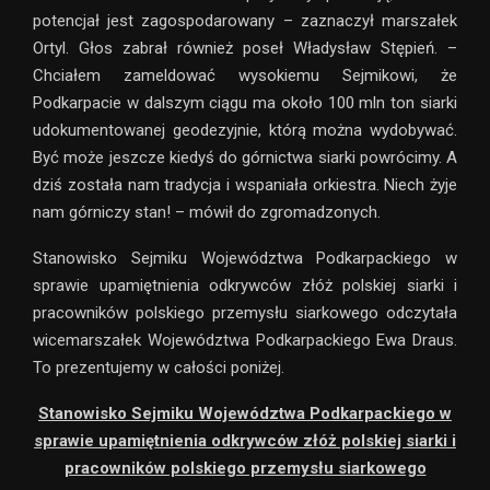
potencjał jest zagospodarowany – zaznaczył marszałek
Ortyl. Głos zabrał również poseł Władysław Stępień. –
Chciałem zameldować wysokiemu Sejmikowi, że
Podkarpacie w dalszym ciągu ma około 100 mln ton siarki
udokumentowanej geodezyjnie, którą można wydobywać.
Być może jeszcze kiedyś do górnictwa siarki powrócimy. A
dziś została nam tradycja i wspaniała orkiestra. Niech żyje
nam górniczy stan! – mówił do zgromadzonych.
Stanowisko Sejmiku Województwa Podkarpackiego w
sprawie upamiętnienia odkrywców złóż polskiej siarki i
pracowników polskiego przemysłu siarkowego odczytała
wicemarszałek Województwa Podkarpackiego Ewa Draus.
To prezentujemy w całości poniżej.
Stanowisko Sejmiku Województwa Podkarpackiego w
sprawie upamiętnienia odkrywców złóż polskiej siarki i
pracowników polskiego przemysłu siarkowego