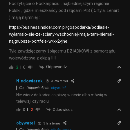
Poczytajcie o Podkarpaciu , najbiedniejszym regionie
Polski , gdzie mieszkańcy pod rządami PIS ( Ortyla, Lenart
) mają najmniej :
https://businessinsider.com.pl/gospodarka/podlasie-
wylamalo-sie-ze-sciany-wschodniej-maja-tam-niemal-
najgrubsze-portfele-w/xx2vjne
Tyle zawdzięczamy śpiącemu DZIADkOWI z samorządu
województwa z ekipą !!!!
Odpowiedz
3
0
Niedowiarek
3 lata temu
Odpowiedź do
obywatel
Nie wierz do końca co piszą w necie albo mówią w
telewizji czy radiu.
Odpowiedz
0
-2
obywatel
3 lata temu
Odpowiedź do
Niedowiarek