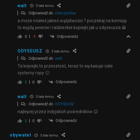
walt
3 lata temu
Odpowiedź do
mieczyslaw
a może miałeś jakieś wątpliwości ? poczekaj na komisję
to wyjdą pewnie i radzieckie kopiejki jak u odyseusza 😀
Odpowiedz
0
-1
ODYSEUSZ
3 lata temu
Odpowiedź do
walt
Ta kopiejki to przeszłość, teraz to się kasuje całe
cysterny ropy 🙂
Odpowiedz
2
0
walt
3 lata temu
Odpowiedź do
ODYSEUSZ
najlepiej przez indyjskich pośredników 😉
Odpowiedz
3
0
obywatel
3 lata temu