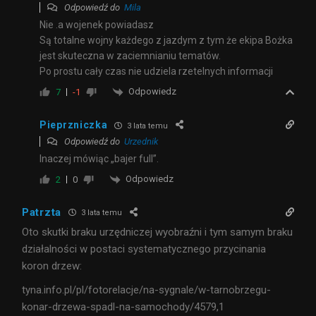
Odpowiedź do
Mila
Nie .a wojenek powiadasz
Są totalne wojny każdego z jazdym z tym że ekipa Bożka
jest skuteczna w zaciemnianiu tematów.
Po prostu cały czas nie udziela rzetelnych informacji
Odpowiedz
7
-1
Pieprzniczka
3 lata temu
Odpowiedź do
Urzednik
Inaczej mówiąc „bajer full”.
Odpowiedz
2
0
Patrzta
3 lata temu
Oto skutki braku urzędniczej wyobraźni i tym samym braku
działalności w postaci systematycznego przycinania
koron drzew:
tyna.info.pl/pl/fotorelacje/na-sygnale/w-tarnobrzegu-
konar-drzewa-spadl-na-samochody/4579,1