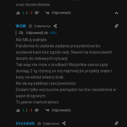
oraz nicnierobienie.
Odpowiedz
2
-7
WOW
3 lata temu
Odpowiedź do
Mila
Ale MIŁĄ walnęła.
Pandemia to ułatwiła zadanie prezydentowi bo
wydawał.kase beż zgody rady .Nawet na maseczkach
doszło do ciekawych sytuacji
Tak więc nie mów o środkach Wszystkie samorządy
dostają Z tą różnicą że my najmniej bo projekty słabe i
kasy na wkład własny brak .
Nie da się zaklinać rzeczywistości
Dodam tylko wyrzucone pieniądze na tzw nasadzenia w
pasie drogowym.
To.jawne marnotrastwo.
Odpowiedz
5
-1
Urzednik
3 lata temu