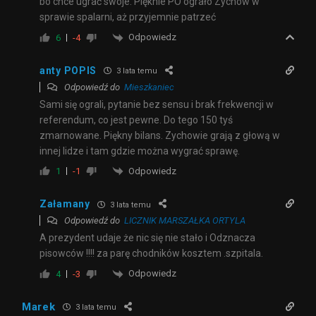
bo chce ugrać swoje. Pięknie PO ograło Zychów w
sprawie spalarni, aż przyjemnie patrzeć
Odpowiedz
6
-4
anty POPIS
3 lata temu
Odpowiedź do
Mieszkaniec
Sami się ograli, pytanie bez sensu i brak frekwencji w
referendum, co jest pewne. Do tego 150 tyś
zmarnowane. Piękny bilans. Zychowie grają z głową w
innej lidze i tam gdzie można wygrać sprawę.
Odpowiedz
1
-1
Załamany
3 lata temu
Odpowiedź do
LICZNIK MARSZAŁKA ORTYLA
A prezydent udaje że nic się nie stało i Odznacza
pisowców !!!! za parę chodników kosztem .szpitala.
Odpowiedz
4
-3
Marek
3 lata temu