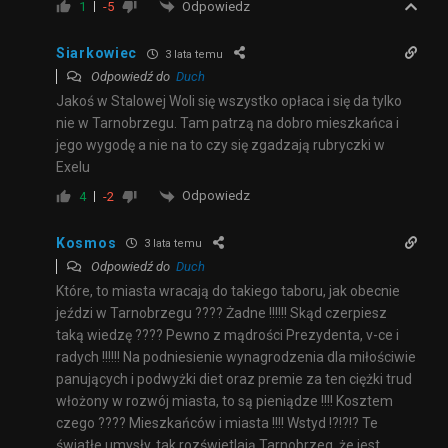
Odpowiedz
1
-5
Siarkowiec
3 lata temu
Odpowiedź do
Duch
Jakoś w Stalowej Woli się wszystko opłaca i się da tylko
nie w Tarnobrzegu. Tam patrzą na dobro mieszkańca i
jego wygodę a nie na to czy się zgadzają rubryczki w
Exelu
Odpowiedz
4
-2
Kosmos
3 lata temu
Odpowiedź do
Duch
Które, to miasta wracają do takiego taboru, jak obecnie
jeździ w Tarnobrzegu ???? Żadne !!!!!! Skąd czerpiesz
taką wiedzę ???? Pewno z mądrości Prezydenta, v-ce i
radych !!!!!! Na podniesienie wynagrodzenia dla miłościwie
panujących i podwyżki diet oraz premie za ten ciężki trud
włożony w rozwój miasta, to są pieniądze !!!! Kosztem
czego ???? Mieszkańców i miasta !!!! Wstyd !?!?!? Te
światłe umysły, tak rozświetlają Tarnobrzeg, że jest