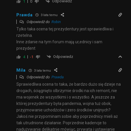
Odpowiedz
1
0
Prawda
3 lata temu
Odpowiedź do
Robin
Tylko taka ocena tej prezydentury jest sprawiedliwa i
rzetelna.
Inne zdanie na tym forum mają ur,ednicy i sam
prezydent
Odpowiedz
4
-1
Mila
3 lata temu
Odpowiedź do
Prawda
Sprawiedliwa ocena to taka, że bardzo dużo się dzieje na
drogach, ściągnięto olbrzymie środki na ich remont, nie
ma wojenek ze wszystkimi i o wszystko. A jeszcze za
której prezydentury była pandemia, wojna tuż obok,
przyjmowanie uchodźców i zero środków unijnych?
Jakoś nie przypominam sobie aby poprzednicy mieli aż
tak utrudnione działanie. Poprzednie kadencje to
nadużywanie delikatnie mówiąc, prywata i ustawianie