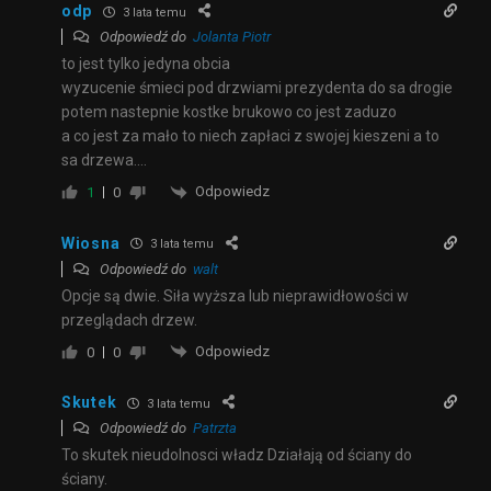
odp
3 lata temu
Odpowiedź do
Jolanta Piotr
to jest tylko jedyna obcia
wyzucenie śmieci pod drzwiami prezydenta do sa drogie
potem nastepnie kostke brukowo co jest zaduzo
a co jest za mało to niech zapłaci z swojej kieszeni a to
sa drzewa….
Odpowiedz
1
0
Wiosna
3 lata temu
Odpowiedź do
walt
Opcje są dwie. Siła wyższa lub nieprawidłowości w
przeglądach drzew.
Odpowiedz
0
0
Skutek
3 lata temu
Odpowiedź do
Patrzta
To skutek nieudolnosci władz Działają od ściany do
ściany.