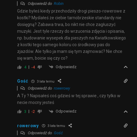
Odpowiedź do
Robin
Gdzie byłeś kiedy przechodziły drogi pieszo-rowerowe z
kostki? Myślałeś że ciebie tarnobrzeskie standardy nie
dosięgną? Zabawa trwa, bo nikt nie chce zagłuszyć
muzyki. Jest tyle rzeczy do wrzucenia zdjęcia i opisania,
np. budowanie wysepek dla pieszych na Kwiatkowskiego
z kostki tego samego koloru co środkowy pas do
zjazdów. Ale tylko ja mam się tym zajmować? Nie chce
się wam, boicie się czy co?
Odpowiedz
4
-4
Gość
3 lata temu
Odpowiedź do
rowerowy
A Ty ? Napisałeś coś gdzieś w tej sprawie , czy tylko w
necie mocny jesteś
Odpowiedz
3
-2
rowerowy
3 lata temu
Odpowiedź do
Gość