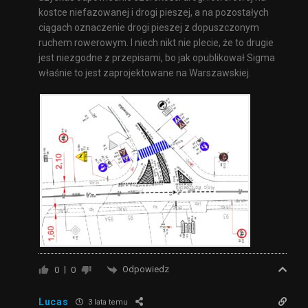
kostce niefazowanej i drogi pieszej, a na pozostałych
ciągach oznaczenie drogi pieszej z dopuszczonym
ruchem rowerowym. I niech nikt nie plecie, że to drugie
jest niezgodne z przepisami, bo jak opublikował Sigma
właśnie to jest zaprojektowane na Warszawskiej.
Odpowiedz
0
0
Lucas
3 lata temu