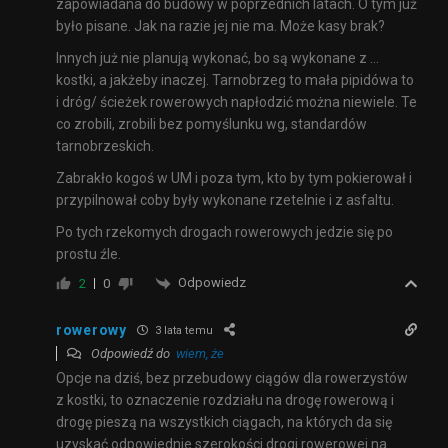
zapowiadana do budowy w poprzednich latach. O tym już
było pisane. Jak na razie jej nie ma. Może kasy brak?
Innych już nie planują wykonać, bo są wykonane z …
kostki, a jakżeby inaczej. Tarnobrzeg to mała pipidówa to
i dróg/ ścieżek rowerowych napłodzić można niewiele. Te
co zrobili, zrobili bez pomyślunku wg, standardów
tarnobrzeskich.
Zabrakło kogoś w UM i poza tym, kto by tym pokierował i
przypilnował coby były wykonane rzetelnie i z asfaltu.
Po tych rzekomych drogach rowerowych jedzie się po
prostu źle.
Odpowiedz
2
0
rowerowy
3 lata temu
Odpowiedź do
wiem, że
Opcje na dziś, bez przebudowy ciągów dla rowerzystów
z kostki, to oznaczenie rozdziału na drogę rowerową i
drogę pieszą na wszystkich ciągach, na których da się
uzyskać odpowiednie szerokości drogi rowerowej na