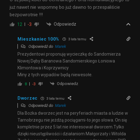
już nawet nie wspomnę bo już dawno to przespaliście
bezpowrotnie !!!
Odpowiedz
12
-3
Mieszkaniec 100%
3 lata temu
Odpowiedź do
Marek
Prezydentowi proponuję wycieczkę do Sandomierza
Nowej Dęby Baranowa Sandomierskiego Łoniowa
Klimontowa i Koprzywnicy
Miny z tych wypadów będą niewesołe.
Odpowiedz
8
-3
Dworzec
3 lata temu
Odpowiedź do
Marek
Dla Bożka dworzec jest na peryferiach miasta a ludzie w
Tarnobrzegu nie jeżdżą pociągami-to jego słowa. On się
kompletnie przez 5 lat nie interesował dworcem.Tylko
dzięki nieustępliwości i działaniom Małgorzaty i Witolda