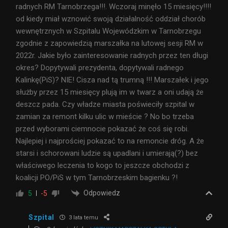
radnych RM Tarnobrzega!!!. Wczoraj minęło 15 miesięcy!!!!
od kiedy miał wznowić swoją działalność oddział chorób
wewnętrznych w Szpitalu Wojewódzkim w Tarnobrzegu
zgodnie z zapowiedzią marszałka na lutowej sesji RM w
2022r. Jakie było zainteresowanie radnych przez ten długi
okres? Dopytywali prezydenta, dopytywali radnego
Kalinkę(PiS)? NIE! Cisza nad tą trumną !!! Marszałek i jego
służby przez 15 miesięcy plują im w twarz a oni udają że
deszcz pada. Czy władze miasta poświeciły szpital w
zamian za remont kilku ulic w mieście ? No bo trzeba
przed wyborami ciemnocie pokazać że coś się robi.
Najlepiej i najprościej pokazać to na remoncie dróg. A że
starsi i schorowani ludzie są upadlani i umierają(?) bez
właściwego leczenia to kogo to jeszcze obchodzi z
koalicji PO/PiS w tym Tarnobrzeskim bagienku ?!
Odpowiedz
5
-5
Szpital
3 lata temu