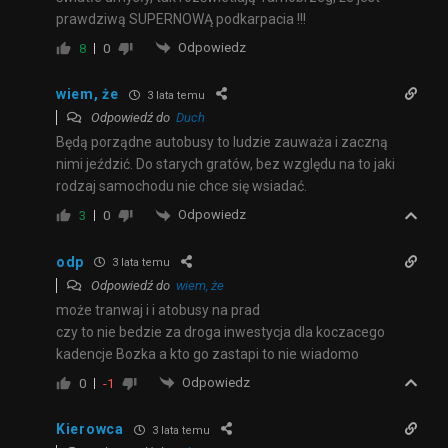
prawdziwą SUPERNOWĄ podkarpacia !!!
Odpowiedz
8
0
wiem, że
3 lata temu
Odpowiedź do
Duch
Będą porządne autobusy to ludzie zauważa i zaczną
nimi jeździć. Do starych gratów, bez względu na to jaki
rodzaj samochodu nie chce się wsiadać.
Odpowiedz
3
0
odp
3 lata temu
Odpowiedź do
wiem, że
może tranwaj i i atobusy na prad
czy to nie bedzie za droga inwestycja dla koczacego
kadencje Bozka a kto go zastapi to nie wiadomo
Odpowiedz
0
-1
Kierowca
3 lata temu