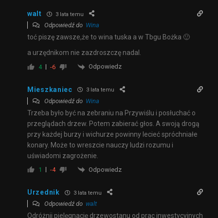
walt
3 lata temu
Odpowiedź do
Wina
toć piszę zawsze,że to wina tuska a w Tbgu Bożka 🙂
a urzędnikom nie zazdroszczę nadal.
Odpowiedz
4
-6
Mieszkaniec
3 lata temu
Odpowiedź do
Wina
Trzeba było być na zebraniu na Przywiślu i posłuchać o
przeglądach drzew. Potem zabierać głos. A swoją drogą
przy każdej burzy i wichurze powinny lecieć spróchniałe
konary. Może to wreszcie nauczy ludzi rozumu i
uświadomi zagrożenie.
Odpowiedz
1
-4
Urzednik
3 lata temu
Odpowiedź do
walt
Odróżnij pielęgnację drzewostanu od prac inwestycyjnych