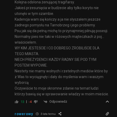
Kolejna odsłona żenującej tragifarsy.
Jakieś przesunięcia w budżecie aby tylko koryto nie
utonęło w tym szambie.
Kadencja wam się kończy a ja nie słyszałem jeszcze
żadnego pomysłu na Tarnobrzeg i jego problemy.
Psu jak się da pełną michę to przynajmniej pilnuję posesji.
Normalny pies nie taki w różowych majteczkach z poj…
właścicielem.
WY KIM JESTEŚCIE I CO DOBREGO ZROBILIŚCIE DLA
TEGO MIASTA.
NIECH PREZYDENCI I KAZDY RADNY SIE POD TYM
POSTEM WYPOWIE.
Niestety nie mamy wolnych i rzetelnych mediów które by
z Was to wyciągnęły i dały do myślenia wam i waszym
wyborcą
Oczywiście to moje skromne zdanie na temat ludzi
którzy bawią się w sprawowanie władzy w moim mieście.
Odpowiedz
13
-4
rowerowy
3 lata temu