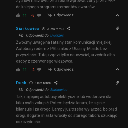
Zychów nasz dworzec został wprowadzony przez PKP
do kolejnego programu remontów dworców.
Odpowiedz
11
-3
Siarkowiec
3 lata temu
Odpowiedź do
Dworzec
Zwóćmy uwagę na fatalny stan komunikacji miejskiej.
Autobusy rodem z PRLu albo z Ukrainy. Miasto bez
przyszłości. Tutaj rządzi tylko nauczyciel, urzędnik albo
osoby z czerwonego wieżowca.
Odpowiedz
11
-2
Duch
3 lata temu
Odpowiedź do
Siarkowiec
Tak, najlepiej autobusy elektryczne lub wodorowe dla
kilku osób zakupić. Potem będzie larum, że się nie
bilansuje i za drogo. Lampy już trzeba wyłączać, bo prąd
drogi. Bogate miasta wróciły do starego taboru szukając
oszczędności.