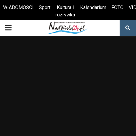
WIADOMOŚCI
Sport
Kultura i
Kalendarium
FOTO
VI
rozrywka
Otwórz pasek narzędzi
PRIMARY
MENU