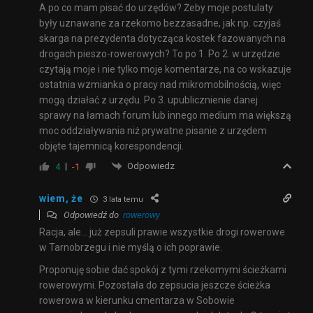
A po co mam pisać do urzędów? Żeby moje postulaty
były uznawane za rzekomo bezzasadne, jak np. czyjaś
skarga na prezydenta dotycząca kostek fazowanych na
drogach pieszo-rowerowych? To po 1. Po 2. w urzędzie
czytają moje i nie tylko moje komentarze, na co wskazuje
ostatnia wzmianka o pracy nad mikromobilnością, więc
mogą działać z urzędu. Po 3. upublicznienie danej
sprawy na łamach forum lub innego medium ma większą
moc oddziaływania niż prywatne pisanie z urzędem
objęte tajemnicą korespondencji.
Odpowiedz
4
-1
wiem, że
3 lata temu
Odpowiedź do
rowerowy
Racja, ale… już zepsuli prawie wszystkie drogi rowerowe
w Tarnobrzegu i nie myślą o ich poprawie.
Proponuję sobie dać spokój z tymi rzekomymi ścieżkami
rowerowymi. Pozostała do zepsucia jeszcze ścieżka
rowerowa w kierunku cmentarza w Sobowie