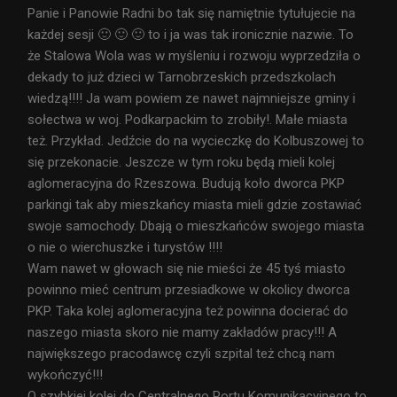
Panie i Panowie Radni bo tak się namiętnie tytułujecie na
każdej sesji 🙂 🙂 🙂 to i ja was tak ironicznie nazwie. To
że Stalowa Wola was w myśleniu i rozwoju wyprzedziła o
dekady to już dzieci w Tarnobrzeskich przedszkolach
wiedzą!!!! Ja wam powiem ze nawet najmniejsze gminy i
sołectwa w woj. Podkarpackim to zrobiły!. Małe miasta
też. Przykład. Jedźcie do na wycieczkę do Kolbuszowej to
się przekonacie. Jeszcze w tym roku będą mieli kolej
aglomeracyjna do Rzeszowa. Budują koło dworca PKP
parkingi tak aby mieszkańcy miasta mieli gdzie zostawiać
swoje samochody. Dbają o mieszkańców swojego miasta
o nie o wierchuszke i turystów !!!!
Wam nawet w głowach się nie mieści że 45 tyś miasto
powinno mieć centrum przesiadkowe w okolicy dworca
PKP. Taka kolej aglomeracyjna też powinna docierać do
naszego miasta skoro nie mamy zakładów pracy!!! A
największego pracodawcę czyli szpital też chcą nam
wykończyć!!!
O szybkiej kolei do Centralnego Portu Komunikacyjnego to