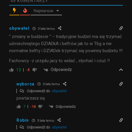
55
KOMENTARZY
Najstarsze
obywatel
3 lata temu
” zmiany w budżecie ” – tradycyjnie budżet ma się trzymać
uśmiechniętego DZIADkA i belfrów jak to w Tbg a nie
normalnie belfry i DZIADek trzymać się powinny budżetu !!!
Fachowcy -z urzędu jacy to widać , słychać i czuć !!
Odpowiedz
13
-4
wyborca
3 lata temu
Odpowiedź do
obywatel
powtarzasz się
Odpowiedz
7
-18
Robin
3 lata temu
Odpowiedź do
obywatel