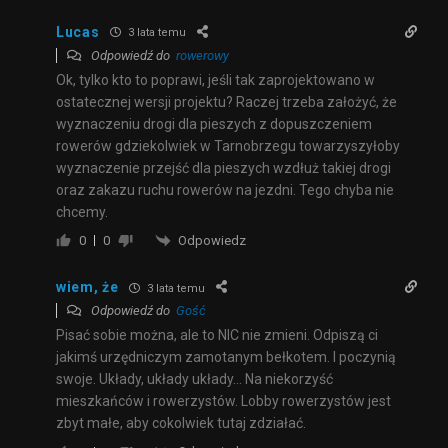
Lucas
3 lata temu
Odpowiedź do
rowerowy
Ok, tylko kto to poprawi, jeśli tak zaprojektowano w
ostatecznej wersji projektu? Raczej trzeba założyć, że
wyznaczeniu drogi dla pieszych z dopuszczeniem
rowerów gdziekolwiek w Tarnobrzegu towarzyszyłoby
wyznaczenie przejść dla pieszych wzdłuż takiej drogi
oraz zakazu ruchu rowerów na jezdni. Tego chyba nie
chcemy.
Odpowiedz
0
0
wiem, że
3 lata temu
Odpowiedź do
Gość
Pisać sobie można, ale to NIC nie zmieni. Odpiszą ci
jakimś urzędniczym zamotanym bełkotem. I poczynią
swoje. Układy, układy układy… Na niekorzyść
mieszkańców i rowerzystów. Lobby rowerzystów jest
zbyt małe, aby cokolwiek tutaj zdziałać.