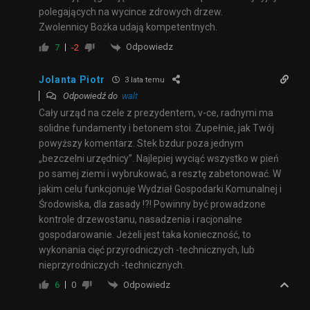
polegających na wycince zdrowych drzew.
Zwolennicy Bożka udają kompetentnych.
Odpowiedz
7
-2
Jolanta Piotr
3 lata temu
Odpowiedź do
walt
Cały urząd na czele z prezydentem, v-ce, radnymi ma
solidne fundamenty i betonem stoi. Zupełnie, jak Twój
powyższy komentarz. Stek bzdur poza jednym
„bezczelni urzędnicy”. Najlepiej wyciąć wszystko w pień
po samej ziemi i wybrukować, a resztę zabetonować. W
jakim celu funkcjonuje Wydział Gospodarki Komunalnej i
Środowiska, dla zasady !?! Powinny być prowadzone
kontrole drzewostanu, nasadzenia i racjonalne
gospodarowanie. Jeżeli jest taka konieczność, to
wykonania cięć przyrodniczych -technicznych, lub
nieprzyrodniczych -technicznych.
Odpowiedz
6
0