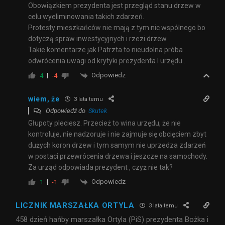
Obowiązkiem prezydenta jest przegląd stanu drzew w
celu wyeliminowania takich zdarzeń.
Protesty mieszkańców nie mają z tym nic wspólnego bo
dotyczą spraw inwestycyjnych i rzezi drzew.
Takie komentarze jak Patrzta to nieudolna próba
odwrócenia uwagi od krytyki prezydenta I urzędu .
Odpowiedz
4
-4
wiem, że
3 lata temu
Odpowiedź do
Skutek
Głupoty pleciesz. Przecież to wina urzędu, że nie
kontroluje, nie nadzoruje i nie zajmuje się obcięciem zbyt
dużych koron drzew i tym samym nie uprzedza zdarzeń
w postaci przewrócenia drzewa i jeszcze na samochody.
Za urząd odpowiada prezydent , czyż nie tak?
Odpowiedz
1
-1
LICZNIK MARSZAŁKA ORTYLA
3 lata temu
458 dzień hańby marszałka Ortyla (PiS) prezydenta Bożka i