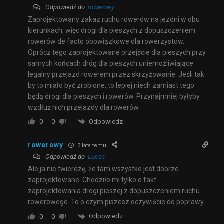
Odpowiedź do
rowerowy
Zaprojektowany zakaz ruchu rowerów na jezdni w obu
kierunkach, więc drogi dla pieszych z dopuszczeniem
rowerów de facto obowiązkowe dla rowerzystów.
Oprócz tego zaprojektowane przejście dla pieszych przy
samych końcach dróg dla pieszych uniemożliwiające
legalny przejazd rowerem przez skrzyżowanie. Jeśli tak
by to miało być zrobione, to lepiej niech zamiast tego
będą drogi dla pieszych i rowerów. Przynajmniej byłyby
wzdłuż nich przejazdy dla rowerów.
Odpowiedz
0
0
rowerowy
3 lata temu
Odpowiedź do
Lucas
Ale ja nie twierdzę, że tam wszystko jest dobrze
zaprojektowane. Chodziło mi tylko o fakt
zaprojektowania drogi pieszej z dopuszczeniem ruchu
rowerowego. To o czym piszesz oczywiście do poprawy.
Odpowiedz
0
0