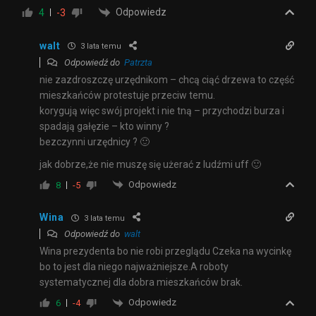
Odpowiedz
4
-3
walt
3 lata temu
Odpowiedź do
Patrzta
nie zazdroszczę urzędnikom – chcą ciąć drzewa to część
mieszkańców protestuje przeciw temu.
korygują więc swój projekt i nie tną – przychodzi burza i
spadają gałęzie – kto winny ?
bezczynni urzędnicy ? 🙂
jak dobrze,że nie muszę się użerać z ludźmi uff 🙂
Odpowiedz
8
-5
Wina
3 lata temu
Odpowiedź do
walt
Wina prezydenta bo nie robi przeglądu Czeka na wycinkę
bo to jest dla niego najważniejsze.A roboty
systematycznej dla dobra mieszkańców brak.
Odpowiedz
6
-4