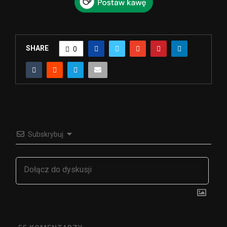
SHARE
0
Subskrybuj