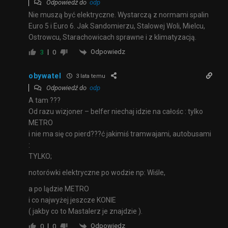
Odpowiedź do
odp
Nie muszą być elektryczne. Wystarczą z normami spalin
Euro 5 i Euro 6. Jak Sandomierzu, Stalowej Woli, Mielcu,
Ostrowcu, Starachowicach sprawne i z klimatyzacją.
Odpowiedz
3
0
obywatel
3 lata temu
Odpowiedź do
odp
A tam ???
Od razu wizjoner – belfer niechaj idzie na całośc : tylko
METRO
i nie ma się co pierd???ć jakimiś tramwajami, autobusami
:
TYLKO;
notorówki elektryczne po wodzie np: Wiśle,
a po lądzie METRO
i co najwyżej jeszcze KONIE
( jakby co to Mastalerz je znajdzie ).
Odpowiedz
0
0