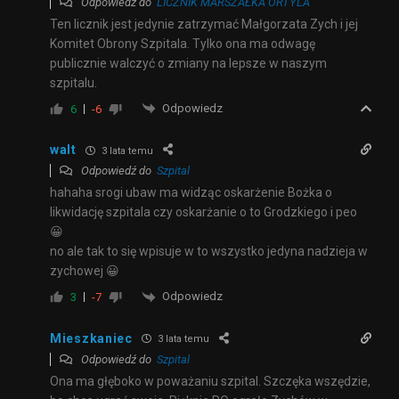
Odpowiedź do
LICZNIK MARSZAŁKA ORTYLA
Ten licznik jest jedynie zatrzymać Małgorzata Zych i jej
Komitet Obrony Szpitala. Tylko ona ma odwagę
publicznie walczyć o zmiany na lepsze w naszym
szpitalu.
Odpowiedz
6
-6
walt
3 lata temu
Odpowiedź do
Szpital
hahaha srogi ubaw ma widząc oskarżenie Bożka o
likwidację szpitala czy oskarżanie o to Grodzkiego i peo
😀
no ale tak to się wpisuje w to wszystko jedyna nadzieja w
zychowej 😀
Odpowiedz
3
-7
Mieszkaniec
3 lata temu
Odpowiedź do
Szpital
Ona ma głęboko w poważaniu szpital. Szczęka wszędzie,