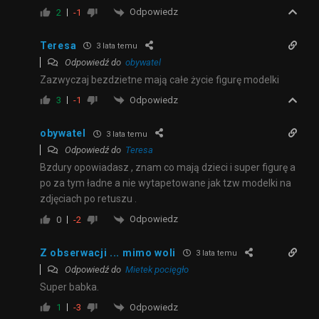
Odpowiedz
2
-1
Teresa
3 lata temu
Odpowiedź do
obywatel
Zazwyczaj bezdzietne mają całe życie figurę modelki
Odpowiedz
3
-1
obywatel
3 lata temu
Odpowiedź do
Teresa
Bzdury opowiadasz , znam co mają dzieci i super figurę a
po za tym ładne a nie wytapetowane jak tzw modelki na
zdjęciach po retuszu .
Odpowiedz
0
-2
Z obserwacji ... mimo woli
3 lata temu
Odpowiedź do
Mietek pocięgło
Super babka.
Odpowiedz
1
-3