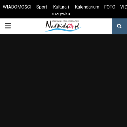
WIADOMOŚCI
Sport
Kultura i
Kalendarium
FOTO
VI
rozrywka
Otwórz pasek narzędzi
PRIMARY
MENU