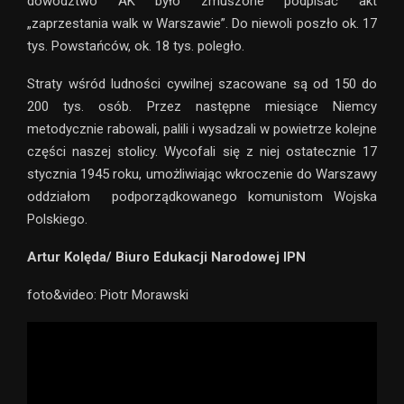
dowództwo AK było zmuszone podpisać akt
„zaprzestania walk w Warszawie”. Do niewoli poszło ok. 17
tys. Powstańców, ok. 18 tys. poległo.
Straty wśród ludności cywilnej szacowane są od 150 do
200 tys. osób. Przez następne miesiące Niemcy
metodycznie rabowali, palili i wysadzali w powietrze kolejne
części naszej stolicy. Wycofali się z niej ostatecznie 17
stycznia 1945 roku, umożliwiając wkroczenie do Warszawy
oddziałom podporządkowanego komunistom Wojska
Polskiego.
Artur Kolęda/ Biuro Edukacji Narodowej IPN
foto&video: Piotr Morawski