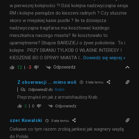
w pierwszej kolejności ?! Dziś kolejna nadzwyczajna sesja
RM i kolejne pieniądze do kieszeni radnych ? Czy słusznie
skoro w miejskiej kasie pustki ? Ile ta dzisiejsza
nadzwyczajna tragifarsa ma kosztować każdego
mieszkańca naszego miasta? Ile kosztowało to
upamiętnienie? Dbajcie BARDZIEJ o żywe pokolenia . To i
kolejne . PRZY DBANIU TYLKOB O WŁASNE INTERESY I
KIESZENIE BO O SPRWY MIASTA I
…
Dowiedz się więcej »
Odpowiedz
12
-3
Z obserwacji ... mimo woli
3 lata temu
Odpowiedź do
Robin
Pieprznąłeś im jak z armatohaubicy Krab.
Odpowiedz
2
0
szer.Kowalski
3 lata temu
Ciekawe co tym razem zrobią jankesi jak wagnery wejdą
do Polski