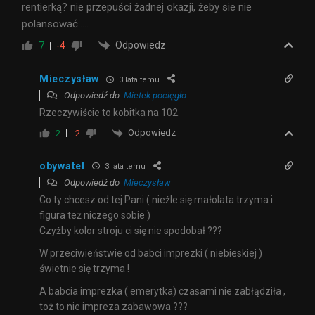
rentierką? nie przepuści żadnej okazji, żeby sie nie
polansować…..
Odpowiedz
7
-4
Mieczysław
3 lata temu
Odpowiedź do
Mietek pocięgło
Rzeczywiście to kobitka na 102.
Odpowiedz
2
-2
obywatel
3 lata temu
Odpowiedź do
Mieczysław
Co ty chcesz od tej Pani ( nieżle się małolata trzyma i
figura też niczego sobie )
Czyżby kolor stroju ci się nie spodobał ???
W przeciwieństwie od babci imprezki ( niebieskiej )
świetnie się trzyma !
A babcia imprezka ( emerytka) czasami nie zabłądziła ,
toż to nie impreza zabawowa ???