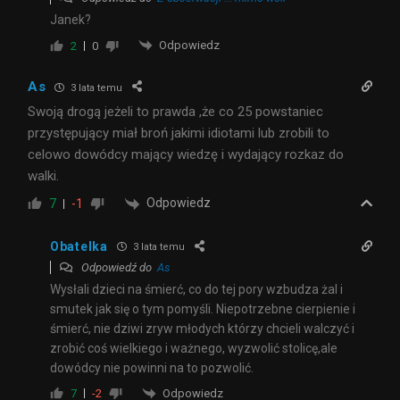
Janek?
Odpowiedz
2
0
As
3 lata temu
Swoją drogą jeżeli to prawda ,że co 25 powstaniec
przystępujący miał broń jakimi idiotami lub zrobili to
celowo dowódcy mający wiedzę i wydający rozkaz do
walki.
Odpowiedz
7
-1
Obatelka
3 lata temu
Odpowiedź do
As
Wysłali dzieci na śmierć, co do tej pory wzbudza żal i
smutek jak się o tym pomyśli. Niepotrzebne cierpienie i
śmierć, nie dziwi zryw młodych którzy chcieli walczyć i
zrobić coś wielkiego i ważnego, wyzwolić stolicę,ale
dowódcy nie powinni na to pozwolić.
Odpowiedz
7
-2