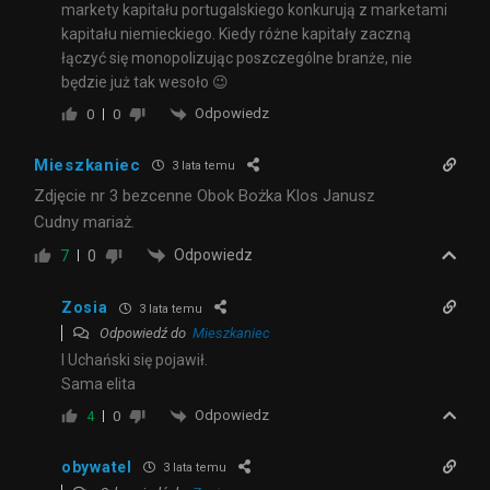
markety kapitału portugalskiego konkurują z marketami
kapitału niemieckiego. Kiedy różne kapitały zaczną
łączyć się monopolizując poszczególne branże, nie
będzie już tak wesoło 😉
Odpowiedz
0
0
Mieszkaniec
3 lata temu
Zdjęcie nr 3 bezcenne Obok Bożka Klos Janusz
Cudny mariaż.
Odpowiedz
7
0
Zosia
3 lata temu
Odpowiedź do
Mieszkaniec
I Uchański się pojawił.
Sama elita
Odpowiedz
4
0
obywatel
3 lata temu