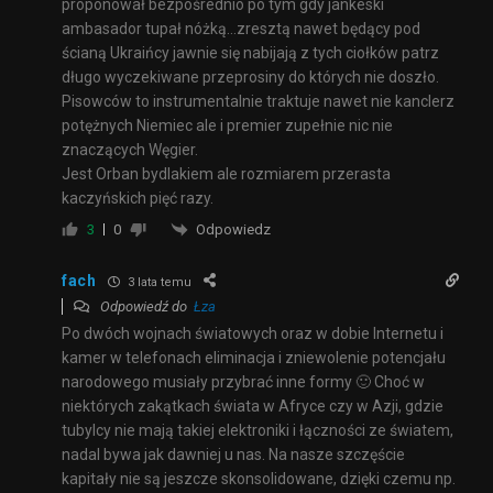
proponował bezpośrednio po tym gdy jankeski
ambasador tupał nóżką…zresztą nawet będący pod
ścianą Ukraińcy jawnie się nabijają z tych ciołków patrz
długo wyczekiwane przeprosiny do których nie doszło.
Pisowców to instrumentalnie traktuje nawet nie kanclerz
potężnych Niemiec ale i premier zupełnie nic nie
znaczących Węgier.
Jest Orban bydlakiem ale rozmiarem przerasta
kaczyńskich pięć razy.
Odpowiedz
3
0
fach
3 lata temu
Odpowiedź do
Łza
Po dwóch wojnach światowych oraz w dobie Internetu i
kamer w telefonach eliminacja i zniewolenie potencjału
narodowego musiały przybrać inne formy 🙂 Choć w
niektórych zakątkach świata w Afryce czy w Azji, gdzie
tubylcy nie mają takiej elektroniki i łączności ze światem,
nadal bywa jak dawniej u nas. Na nasze szczęście
kapitały nie są jeszcze skonsolidowane, dzięki czemu np.