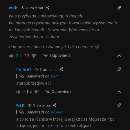
walt
3 lata temu
julia przybłęda z pisowskiego trybunału
kulinarnego,prywatnie odkrycie towarzyskie wyzwoliciela
na kaczych łapach : Powstanie Warszawskie to
zwycięstwo dobra ze złem.
tłumaczcie sobie to zdanie jak tylko chcecie 😀
Odpowiedz
2
-12
no nie?
3 lata temu
Odpowiedź do
walt
staroobrzedowiec?
Odpowiedz
2
0
walt
3 lata temu
Odpowiedź do
no nie?
a co to za różnica w której wersji czcisz Mojżesza ? bo
zdaje się jest prorokiem w trzech religiach.