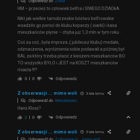
Odpowiedź do
Zosia
HM – przecież to człowiek belfra i SIWEGO DZIADkA .
Nikt jak wielkie tarnobrzeskie bóstwo belfrowskie
wsadziło go ponoć do klubu kopaczy ( siarki) i kasa
mieszkańców płynie – chyba już 1,3 mln w tym roku .
Coś za coś , była impreza ,( jubileusz klubu) medale,
odznaczenia, wyróżnienia sobie podawali a później był
BAL za który trzeba płacić z kieszeni mieszkańców BO
TO wszystko BYŁO i JEST na KOSZT mieszkanców
miasta !!!?
Odpowiedz
0
0
Z obserwacji ... mimo woli
3 lata temu
Odpowiedź do
Mieszkaniec
Hans Kloss?
Odpowiedz
2
0
Z obserwacji ... mimo woli
3 lata temu
Odpowiedź do
Z obserwacji ... mimo woli