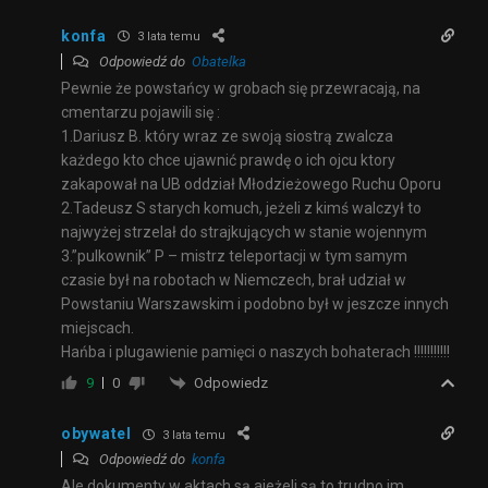
konfa
3 lata temu
Odpowiedź do
Obatelka
Pewnie że powstańcy w grobach się przewracają, na
cmentarzu pojawili się :
1.Dariusz B. który wraz ze swoją siostrą zwalcza
każdego kto chce ujawnić prawdę o ich ojcu ktory
zakapował na UB oddział Młodzieżowego Ruchu Oporu
2.Tadeusz S starych komuch, jeżeli z kimś walczył to
najwyżej strzelał do strajkujących w stanie wojennym
3.”pulkownik” P – mistrz teleportacji w tym samym
czasie był na robotach w Niemczech, brał udział w
Powstaniu Warszawskim i podobno był w jeszcze innych
miejscach.
Hańba i plugawienie pamięci o naszych bohaterach !!!!!!!!!!!
Odpowiedz
9
0
obywatel
3 lata temu
Odpowiedź do
konfa
Ale dokumenty w aktach są ajeżeli są to trudno im