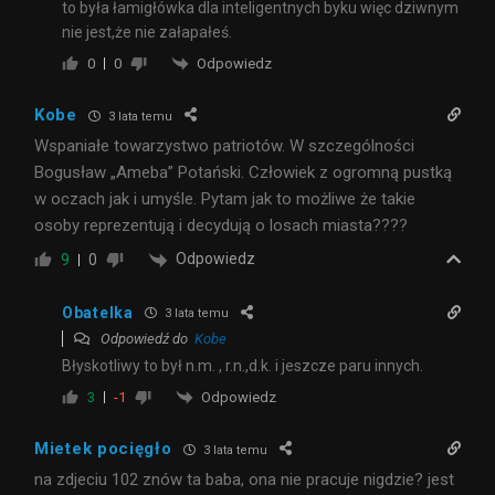
to była łamigłówka dla inteligentnych byku więc dziwnym
nie jest,że nie załapałeś.
Odpowiedz
0
0
Kobe
3 lata temu
Wspaniałe towarzystwo patriotów. W szczególności
Bogusław „Ameba” Potański. Człowiek z ogromną pustką
w oczach jak i umyśle. Pytam jak to możliwe że takie
osoby reprezentują i decydują o losach miasta????
Odpowiedz
9
0
Obatelka
3 lata temu
Odpowiedź do
Kobe
Błyskotliwy to był n.m. , r.n.,d.k. i jeszcze paru innych.
Odpowiedz
3
-1
Mietek pocięgło
3 lata temu
na zdjeciu 102 znów ta baba, ona nie pracuje nigdzie? jest