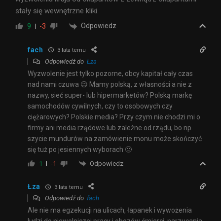
stały się wewnętrzne kliki.
Odpowiedz
9
-3
fach
3 lata temu
Odpowiedź do
Łza
Wyzwolenie jest tylko pozorne, obcy kapitał cały czas
nad nami czuwa 😉 Mamy polską, z własności a nie z
nazwy, sieć super- lub hipermarketów? Polską markę
samochodów cywilnych, czy to osobowych czy
ciężarowych? Polskie media? Przy czym nie chodzi mi o
firmy ani media rządowe lub zależne od rządu, bo np.
szycie mundurów na zamówienie monu może skończyć
się tuż po jesiennych wyborach 🙂
Odpowiedz
1
-1
Łza
3 lata temu
Odpowiedź do
fach
Ale nie ma egzekucji na ulicach, łapanek i wywożenia