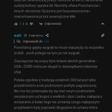
ludzi do niewolniczej pracy i obozów śmierci, narzucania
cudzej kultury i języka itd. Niestety ofiara Powstańców i
innych obrońców Ojczyzny jest bezczeszczona i
marnotrawiona przez wewnętrzne kliki.
Odpowiedz
3
0
walt
3 lata temu
Odpowiedź do
Łza
Powstańcy gdyby wygrali to może inaczej by to wszystko
zrobili….pech polega na tym,że nie wygrali…
Zwycięzców tej wojny było ledwie dwóch generalnie -
USA i ZSRR mimo,że okupili to dziesiątkami milionów
ofiar.
Polska zgodnie z tradycją ostatnich 300 lat jest tylko
przedmiotem a nie podmiotem polityki zagranicznej.
Nie ma też potencjału by się stać owym podmiotem
niezależnym od kogoś z wielkich i dziś i żadne zaklęcia o
wstawaniu z kolan tego nie zmienią czego najlepszym
przykładem były poprawki długopisa do ustawy które