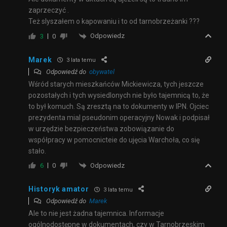
zaprzeczyć .
Też slyszałem o kapowaniu i to od tarnobrzeżanki ???
Odpowiedz
3
0
Marek
3 lata temu
Odpowiedź do
obywatel
Wśród starych mieszkańców Mickiewicza, tych jeszcze
pozostałych i tych wysiedlonych nie było tajemnicą to, że
to był komuch. Są zresztą na to dokumenty w IPN. Ojciec
prezydenta mial pseudonim operacyjny Nowak i podpisał
w urzędzie bezpieczeństwa zobowiązanie do
współpracy w pomocnicteie do ujęcia Warchoła, co się
stało.
Odpowiedz
6
0
Historyk amator
3 lata temu
Odpowiedź do
Marek
Ale to nie jest żadna tajemnica. Informacje
ogólnodostępne w dokumentach, czy w Tarnobrzeskim