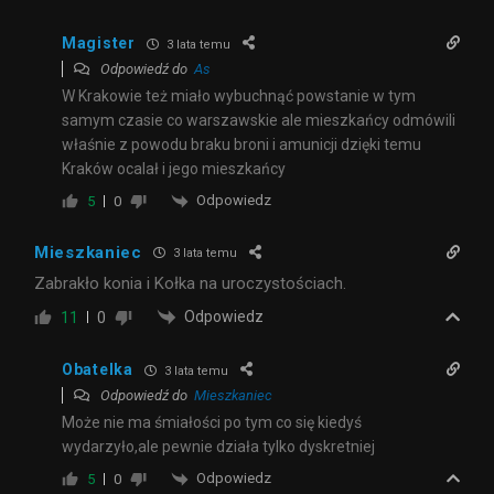
Magister
3 lata temu
Odpowiedź do
As
W Krakowie też miało wybuchnąć powstanie w tym
samym czasie co warszawskie ale mieszkańcy odmówili
właśnie z powodu braku broni i amunicji dzięki temu
Kraków ocalał i jego mieszkańcy
Odpowiedz
5
0
Mieszkaniec
3 lata temu
Zabrakło konia i Kołka na uroczystościach.
Odpowiedz
11
0
Obatelka
3 lata temu
Odpowiedź do
Mieszkaniec
Może nie ma śmiałości po tym co się kiedyś
wydarzyło,ale pewnie działa tylko dyskretniej
Odpowiedz
5
0