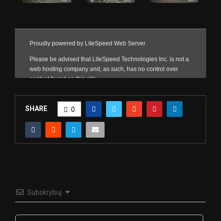
SHARE
0
Subskrybuj