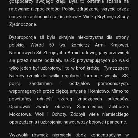
gospodarzy swojego kraju. Była to ostatnia szansa na
ratowanie niepodległości Polski, zdradzonej skrycie przez
naszych zachodnich sojuszników – Wielką Brytanię i Stany
Zjednoczone.
Dysproporcja sił była skrajnie niekorzystna dla strony
polskiej. Wśród 50 tys. żołnierzy Armii Krajowej,
Narodowych Sił Zbrojnych i Armii Ludowej, jacy przewinęli
się przez nasze oddziały, na 25 przystępujących do walki
tylko jeden był uzbrojony, i to w broń krótką. Tymczasem
Niemcy rzucili do walki regularne formacje wojska, SS,
policji, żandarmerii i oddziałów pomocniczych,
wspomaganych przez ciężką artylerię i lotnictwo. Mimo to
powstańcy odnieśli szereg znaczących sukcesów.
Opanowali zwarte obszary Śródmieścia, Żoliborza,
Mokotowa, Woli i Ochoty. Zdobyli wiele niemieckiego
oporządzenia i uzbrojenia, nawet wozy bojowe i pancerne.
Wyzwolili również niemiecki obóz koncentracyjny w