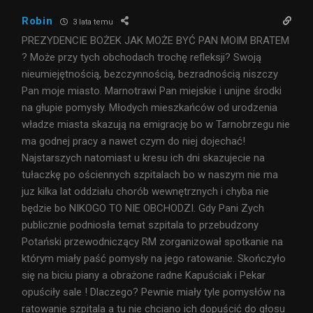
Robin
3 lata temu
PREZYDENCIE BOŻEK JAK MOŻE BYĆ PAN MOIM BRATEM
? Może przy tych obchodach trochę refleksji? Swoją
nieumiejętnością, bezczynnością, bezradnością niszczy
Pan moje miasto. Marnotrawi Pan miejskie i unijne środki
na głupie pomysły. Młodych mieszkańców od urodzenia
władze miasta skazują na emigrację bo w Tarnobrzegu nie
ma godnej pracy a nawet czym do niej dojechać!
Najstarszych natomiast u kresu ich dni skazujecie na
tułaczkę po ościennych szpitalach bo w naszym nie ma
juz kilka lat oddziału chorób wewnętrznych i chyba nie
będzie bo NIKOGO TO NIE OBCHODZI. Gdy Pani Zych
publicznie podniosła temat szpitala to przebudzony
Potański przewodniczący RM zorganizował spotkanie na
którym miały paść pomysły na jego ratowanie. Skończyło
się na biciu piany a obrażone radne Kapuściak i Pekar
opuściły sale ! Dlaczego? Pewnie miały tyle pomysłów na
ratowanie szpitala a tu nie chciano ich dopuścić do głosu