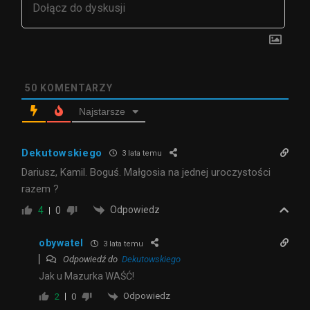
50
KOMENTARZY
Najstarsze
Dekutowskiego
3 lata temu
Dariusz, Kamil. Boguś. Małgosia na jednej uroczystości
razem ?
Odpowiedz
4
0
obywatel
3 lata temu
Odpowiedź do
Dekutowskiego
Jak u Mazurka WAŚĆ!
Odpowiedz
2
0