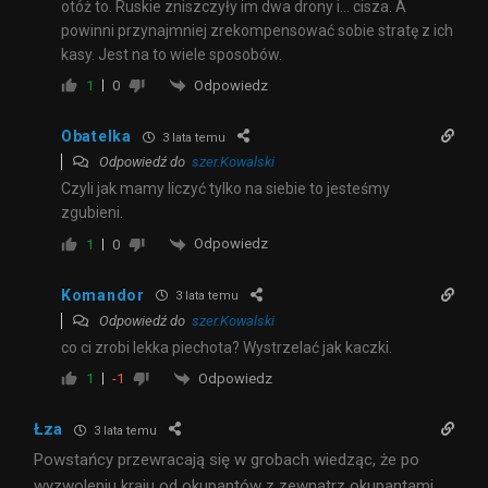
otóż to. Ruskie zniszczyły im dwa drony i… cisza. A
powinni przynajmniej zrekompensować sobie stratę z ich
kasy. Jest na to wiele sposobów.
Odpowiedz
1
0
Obatelka
3 lata temu
Odpowiedź do
szer.Kowalski
Czyli jak mamy liczyć tylko na siebie to jesteśmy
zgubieni.
Odpowiedz
1
0
Komandor
3 lata temu
Odpowiedź do
szer.Kowalski
co ci zrobi lekka piechota? Wystrzelać jak kaczki.
Odpowiedz
1
-1
Łza
3 lata temu
Powstańcy przewracają się w grobach wiedząc, że po
wyzwoleniu kraju od okupantów z zewnątrz okupantami