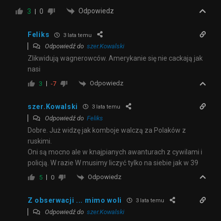
Odpowiedz
3
0
Feliks
3 lata temu
Odpowiedź do
szer.Kowalski
Zlikwidują wagnerowców. Amerykanie się nie cackają jak
nasi
Odpowiedz
3
-7
szer.Kowalski
3 lata temu
Odpowiedź do
Feliks
Dobre. Już widzę jak komboje walczą za Polaków z
ruskimi.
Oni są mocno ale w knajpianych awanturach z cywilami i
policją. W razie W musimy liczyć tylko na siebie jak w 39
Odpowiedz
5
0
Z obserwacji ... mimo woli
3 lata temu
Odpowiedź do
szer.Kowalski