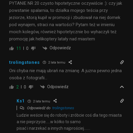
PYTANIE NR 20 czysto hipotetyczne oczywiście :): czy jak
powstanie spalarnia, to działka mojego teścia przy
jeziorze, ktorą kupił w promocji i zbudował na niej domek
pod wynajem, straci na wartości? Pytam też w imieniu
moich kolegów, również hipotetycznie bo wyhaczyli też
promocję jak helikoptery latały nad miastem
Odpowiedz
11
0
trolingstones
2 lata temu
Oni chyba nie mają ubrań na zmianę. A juzna pewno jedna
osoba z fotografii…
Odpowiedz
2
0
Ks1
2 lata temu
Odpowiedź do
trolingstones
Ludzie weście się do roboty i zróbcie coś dla tego miasta
a nie pieprzycie…..w kółko to samo
pisać i narzekać a innych najprościej…….