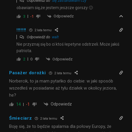
Odpowiedź do
Się zastanawiam czy
obawiam się,że jestem jeszcze gorszy 🙂
Odpowiedz
3
-1
!!!!!!!
2 lata temu
Odpowiedź do
walt
Nie przyznaj się bo ci ktoś łepetyne odstrzeli. Może jakiś
patriota.
Odpowiedz
2
0
Pasażer dorożki
2 lata temu
Norbercik, to ja mam pytańko do ciebie: w jaki sposób
wszedłeś w posiadanie aż tylu działek w okolicy jeziora,
he?
Odpowiedz
14
-1
Śmieciarz
2 lata temu
Boję się, że to będzie spalarnia dla połowy Europy, że