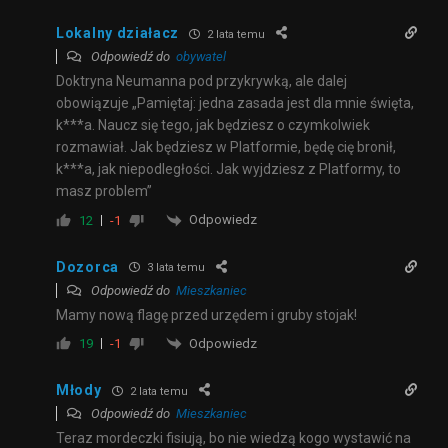
Lokalny działacz
2 lata temu
Odpowiedź do
obywatel
Doktryna Neumanna pod przykrywką, ale dalej
obowiązuje „Pamiętaj: jedna zasada jest dla mnie święta,
k***a. Naucz się tego, jak będziesz o czymkolwiek
rozmawiał. Jak będziesz w Platformie, będę cię bronił,
k***a, jak niepodległości. Jak wyjdziesz z Platformy, to
masz problem”
Odpowiedz
12
-1
Dozorca
3 lata temu
Odpowiedź do
Mieszkaniec
Mamy nową flagę przed urzędem i gruby stojak!
Odpowiedz
19
-1
Młody
2 lata temu
Odpowiedź do
Mieszkaniec
Teraz mordeczki fisiują, bo nie wiedzą kogo wystawić na