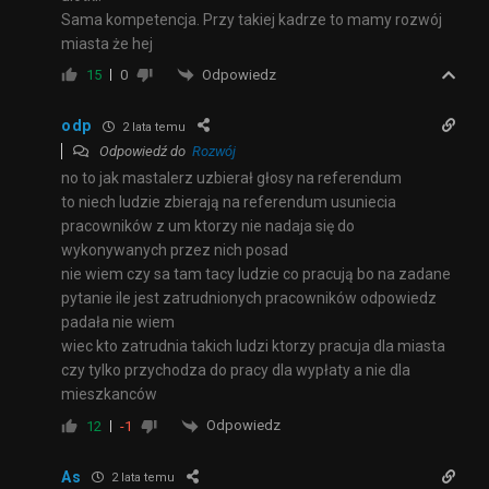
Sama kompetencja. Przy takiej kadrze to mamy rozwój
miasta że hej
Odpowiedz
15
0
odp
2 lata temu
Odpowiedź do
Rozwój
no to jak mastalerz uzbierał głosy na referendum
to niech ludzie zbierają na referendum usuniecia
pracowników z um ktorzy nie nadaja się do
wykonywanych przez nich posad
nie wiem czy sa tam tacy ludzie co pracują bo na zadane
pytanie ile jest zatrudnionych pracowników odpowiedz
padała nie wiem
wiec kto zatrudnia takich ludzi ktorzy pracuja dla miasta
czy tylko przychodza do pracy dla wypłaty a nie dla
mieszkanców
Odpowiedz
12
-1
As
2 lata temu