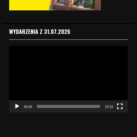
WYDARZENIA Z 31.07.2026
O
d
t
w
a
r
z
a
c
z
00:00
23:22
v
i
d
e