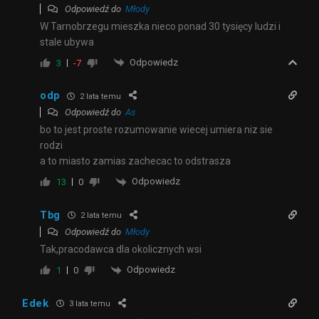
Odpowiedź do
Młody
W Tarnobrzegu mieszka nieco ponad 30 tysięcy ludzi i
stale ubywa
Odpowiedz
3
-7
odp
2 lata temu
Odpowiedź do
As
bo to jest proste rozumowanie wiecej umiera niz sie
rodzi
a to miasto zamias zachecac to odstrasza
Odpowiedz
13
0
Tbg
2 lata temu
Odpowiedź do
Młody
Tak,pracodawca dla okolicznych wsi
Odpowiedz
1
0
Edek
3 lata temu