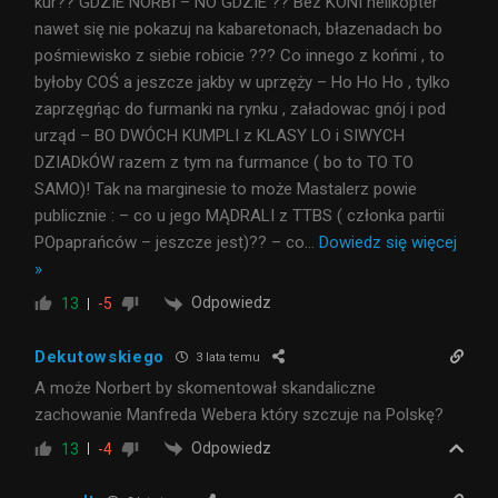
kur?? GDZIE NORBI – NO GDZIE ?? Bez KONI helikopter
nawet się nie pokazuj na kabaretonach, błazenadach bo
pośmiewisko z siebie robicie ??? Co innego z końmi , to
byłoby COŚ a jeszcze jakby w uprzęży – Ho Ho Ho , tylko
zaprzęgńąc do furmanki na rynku , załadowac gnój i pod
urząd – BO DWÓCH KUMPLI z KLASY LO i SIWYCH
DZIADkÓW razem z tym na furmance ( bo to TO TO
SAMO)! Tak na marginesie to może Mastalerz powie
publicznie : – co u jego MĄDRALI z TTBS ( członka partii
POpaprańców – jeszcze jest)?? – co
…
Dowiedz się więcej
»
Odpowiedz
13
-5
Dekutowskiego
3 lata temu
A może Norbert by skomentował skandaliczne
zachowanie Manfreda Webera który szczuje na Polskę?
Odpowiedz
13
-4