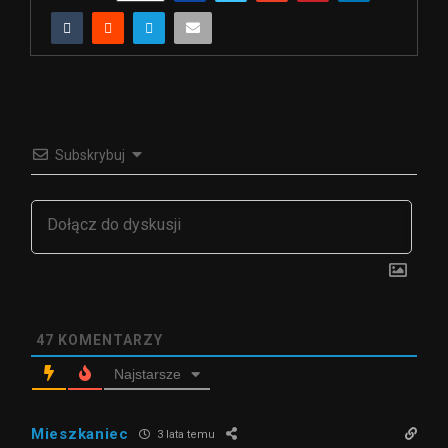
Subskrybuj
47
KOMENTARZY
Najstarsze
Mieszkaniec
3 lata temu