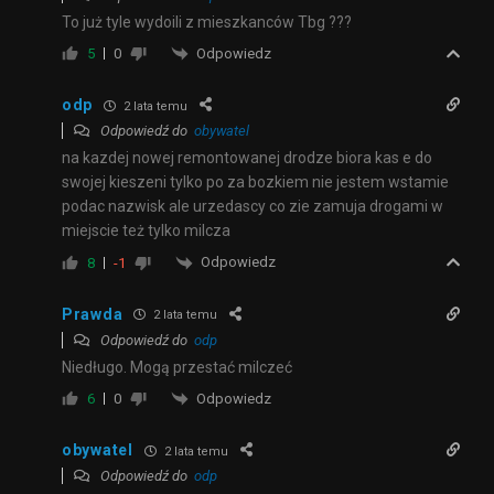
To już tyle wydoili z mieszkanców Tbg ???
Odpowiedz
5
0
odp
2 lata temu
Odpowiedź do
obywatel
na kazdej nowej remontowanej drodze biora kas e do
swojej kieszeni tylko po za bozkiem nie jestem wstamie
podac nazwisk ale urzedascy co zie zamuja drogami w
miejscie też tylko milcza
Odpowiedz
8
-1
Prawda
2 lata temu
Odpowiedź do
odp
Niedługo. Mogą przestać milczeć
Odpowiedz
6
0
obywatel
2 lata temu
Odpowiedź do
odp