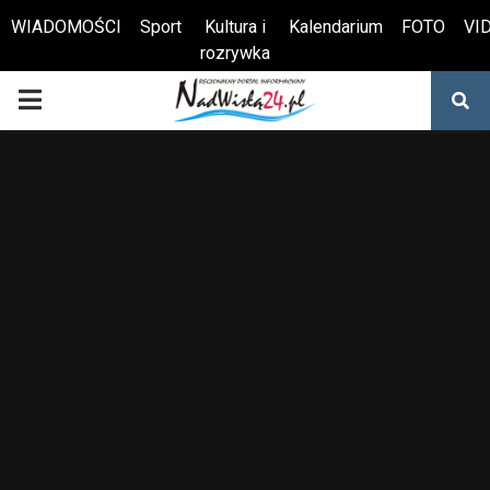
WIADOMOŚCI
Sport
Kultura i
Kalendarium
FOTO
VI
rozrywka
Otwórz pasek narzędzi
PRIMARY
MENU