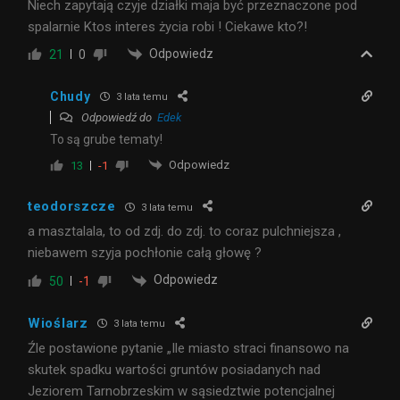
Niech zapytają czyje działki maja być przeznaczone pod
spalarnie Ktos interes życia robi ! Ciekawe kto?!
Odpowiedz
21
0
Chudy
3 lata temu
Odpowiedź do
Edek
To są grube tematy!
Odpowiedz
13
-1
teodorszcze
3 lata temu
a masztalala, to od zdj. do zdj. to coraz pulchniejsza ,
niebawem szyja pochłonie całą głowę ?
Odpowiedz
50
-1
Wioślarz
3 lata temu
Źle postawione pytanie „Ile miasto straci finansowo na
skutek spadku wartości gruntów posiadanych nad
Jeziorem Tarnobrzeskim w sąsiedztwie potencjalnej