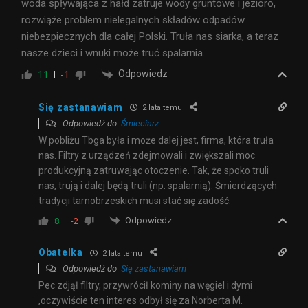
woda spływająca z hałd zatruje wody gruntowe i jezioro,
rozwiąże problem nielegalnych składów odpadów
niebezpiecznych dla całej Polski. Truła nas siarka, a teraz
nasze dzieci i wnuki może truć spalarnia.
Odpowiedz
11
-1
Się zastanawiam
2 lata temu
Odpowiedź do
Śmieciarz
W pobliżu Tbga była i może dalej jest, firma, która truła
nas. Filtry z urządzeń zdejmowali i zwiększali moc
produkcyjną zatruwając otoczenie. Tak, że spoko truli
nas, trują i dalej będą truli (np. spalarnią). Śmierdzących
tradycji tarnobrzeskich musi stać się zadość.
Odpowiedz
8
-2
Obatelka
2 lata temu
Odpowiedź do
Się zastanawiam
Pec zdjął filtry, przywrócił kominy na węgiel i dymi
,oczywiście ten interes odbył się za Norberta M.