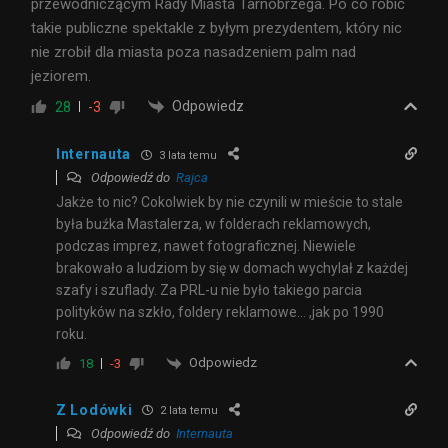
przewodniczącym Rady Miasta Tarnobrzega. Po co robić
takie publiczne spektakle z byłym prezydentem, który nic
nie zrobił dla miasta poza nasadzeniem palm nad
jeziorem.
Odpowiedz
28
-3
Internauta
3 lata temu
Odpowiedź do
Rajca
Jakże to nic? Cokolwiek by nie czynili w mieście to stale
była buźka Mastalerza, w folderach reklamowych,
podczas imprez, nawet fotograficznej. Niewiele
brakowało a ludziom by się w domach wychylał z każdej
szafy i szuflady. Za PRL-u nie było takiego parcia
polityków na szkło, foldery reklamowe… ,jak po 1990
roku.
Odpowiedz
18
-3
Z Lodówki
2 lata temu
Odpowiedź do
Internauta