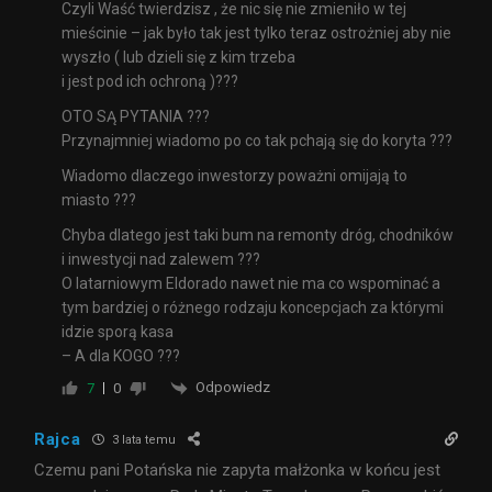
Czyli Waść twierdzisz , że nic się nie zmieniło w tej
mieścinie – jak było tak jest tylko teraz ostrożniej aby nie
wyszło ( lub dzieli się z kim trzeba
i jest pod ich ochroną )???
OTO SĄ PYTANIA ???
Przynajmniej wiadomo po co tak pchają się do koryta ???
Wiadomo dlaczego inwestorzy poważni omijają to
miasto ???
Chyba dlatego jest taki bum na remonty dróg, chodników
i inwestycji nad zalewem ???
O latarniowym Eldorado nawet nie ma co wspominać a
tym bardziej o różnego rodzaju koncepcjach za którymi
idzie sporą kasa
– A dla KOGO ???
Odpowiedz
7
0
Rajca
3 lata temu
Czemu pani Potańska nie zapyta małżonka w końcu jest