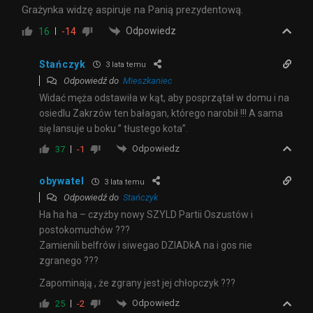
Grażynka widzę aspiruje na Panią prezydentową.
Odpowiedz
16
-14
Stańczyk
3 lata temu
Odpowiedź do
Mieszkaniec
Widać męża odstawiła w kąt, aby posprzątał w domu i na
osiedlu Zakrzów ten bałagan, którego narobił !!! A sama
się lansuje u boku ” tłustego kota”.
Odpowiedz
37
-1
obywatel
3 lata temu
Odpowiedź do
Stańczyk
Ha ha ha – czyżby nowy SZYLD Partii Oszustów i
postokomuchów ???
Zamienili belfrów i siwegao DZIADkA na i gos nie
zgranego ???
Zapominają , że zgrany jest jej chłopczyk ???
Odpowiedz
25
-2