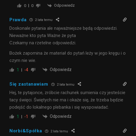
Odpowiedz
0
0
Prawda
2 lata temu
Doskonale pytania ale najważniejsze będą odpowiedzi.
Nieważne kto pyta Ważne że pyta
Czekamy na rzetelne odpowiedzi.
Bożek zapomina że materiał do pytań leży w jego kręgu i o
czym nie wie.
Odpowiedz
1
-4
Się zastanawiam
2 lata temu
Hej, te pytajonce, zróbcie rachunek sumienia czy jesteście
tacy święci. Świętych nie ma i okaże się, że trzeba będzie
podejść do lokalnego plebanka i się wyspowiadać.
Odpowiedz
1
-1
Norbi&Spółka
2 lata temu