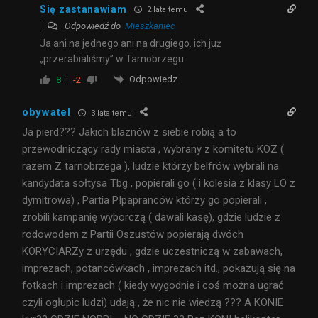
Się zastanawiam
2 lata temu
Odpowiedź do
Mieszkaniec
Ja ani na jednego ani na drugiego. ich już
„przerabialiśmy” w Tarnobrzegu
Odpowiedz
8
-2
obywatel
3 lata temu
Ja pierd??? Jakich blaznów z siebie robią a to
przewodniczący rady miasta , wybrany z komitetu KOZ (
razem Z tarnobrzega ), ludzie którzy belfrów wybrali na
kandydata sołtysa Tbg , popierali go ( i kolesia z klasy LO z
dymitrowa) , Partia PIpapranców którzy go popierali ,
zrobili kampanię wyborczą ( dawali kasę), gdzie ludzie z
rodowodem z Partii Oszustów popierają dwóch
KORYCIARZy z urzędu , gdzie uczestniczą w zabawach,
imprezach, potancówkach , imprezach itd., pokazują się na
fotkach i imprezach ( kiedy wygodnie i coś można ugrać
czyli ogłupic ludzi) udają , że nic nie wiedzą ??? A KONIE