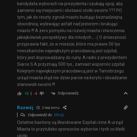
kandydata wyborach na prezydenta i szukają opcji, aby
zamienić się miejscami i obstawić stołki swoimi ??? PO
tym, jak do reszty zgnoili miasto budując beznadziejną
obwodnicę, wylewając asfalt nad jeziorem i brukując
miasto !!! A zero pomysłu na rozwój miasta i stworzenia
jakiejkolwiek perspektywy dla młodych ;..-( O śmieszność
przyprawia fakt, że w mieście, które ma prawie 50 tys.
mieszkańców największym pracodawcą jest szpital,
który jest doprowadzany do ruiny. A radni z prezydentem
Siarce S.A przyznają 500 tys., zamiast wspomóc szpital.
Kolejnym największym pracodawcą jest w Tarnobrzegu
urząd miasta stąd nie dziwi parcie na koryto i obsadzanie
stanowisk swoimi !!!
Odpowiedz
18
-4
Rozwój
2 lata temu
Odpowiedź do
Młody
Ostatnie bastiony są likwidowane Szpital.i inne A urząd
Miasta to przytulisko sponsorów wyborów i tych co kleilii
ulotki.