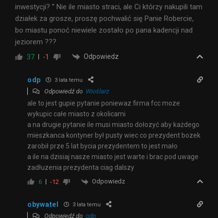
inwestycji? ” Nie ile miasto straci, ale Ci którzy nakupili tam
działek za grosze, proszę pochwalić się Panie Robercie,
bo miastu ponoć niewiele zostało po pana kadencji nad
jeziorem ???
Odpowiedz
37
-1
odp
3 lata temu
Odpowiedź do
Wioślarz
ale to jest gupie pytanie poniewaz firma fcc moze
wykupic całe miasto z okolicami
a na drugie pytanie ile musi miasto dołozyć aby każdego
mieszkanca kontyner był pusty wiec co prezydent bozek
zarobił prze 5 lat bycia prezydentem to jest mało
a ile na dzisiaj nasze miasto jest warte i brac pod uwage
zadłuzenia prezydenta ciag dalszy
Odpowiedz
6
-12
obywatel
3 lata temu
Odpowiedź do
odp