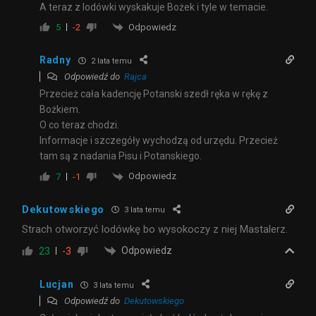
A teraz z lodówki wyskakuje Bożek i tyle w temacie.
Odpowiedz
5
-2
Radny
2 lata temu
Odpowiedź do
Rajca
Przecież cała kadencję Potanski szedł ręka w rękę z
Bożkiem.
O co teraz chodzi.
Informacje i szczegóły wychodzą od urzędu. Przecież
tam są z nadania Pisu i Potanskiego.
Odpowiedz
7
-1
Dekutowskiego
3 lata temu
Strach otworzyć lodówkę bo wysokoczy z niej Mastalerz.
Odpowiedz
23
-3
Lucjan
3 lata temu
Odpowiedź do
Dekutowskiego