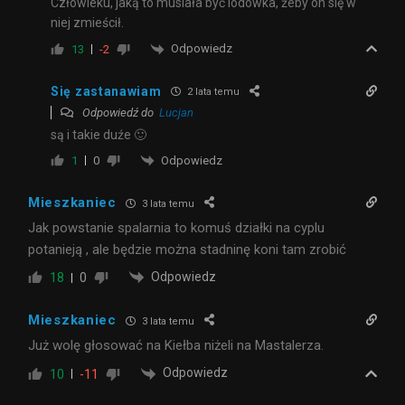
Człowieku, jaką to musiała być lodówka, żeby on się w
niej zmieścił.
Odpowiedz
13
-2
Się zastanawiam
2 lata temu
Odpowiedź do
Lucjan
są i takie duźe 🙂
Odpowiedz
1
0
Mieszkaniec
3 lata temu
Jak powstanie spalarnia to komuś działki na cyplu
potanieją , ale będzie można stadninę koni tam zrobić
Odpowiedz
18
0
Mieszkaniec
3 lata temu
Już wolę głosować na Kiełba niżeli na Mastalerza.
Odpowiedz
10
-11