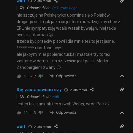
walt
2 lata temu
Odpowiedź do
Dekutowskiego
nie szczuje na Polskę tylko upomina się o Polaków
drugiego sortu jak ja za co jestem mu wdzięczny choć z
EPL nie sympatyzuję wcale wszak bywają w niej takie
bydlaki jak orban 🙂
trzeba być przeciw pisowi i dla mnie też to jest jasne.
***** *** i konfabulację !
ale jakbym miał popierać tuska i mastalerzy to też
zostanę w domu…. na szczęście jest polski Marks
Zandbergiem zwany 🙂
Odpowiedz
4
-17
Się zastanawiam czy
2 lata temu
Odpowiedź do
walt
jesteś taki sam jak ten szwab Weber, wróg Polski?
Odpowiedz
12
-3
walt
2 lata temu